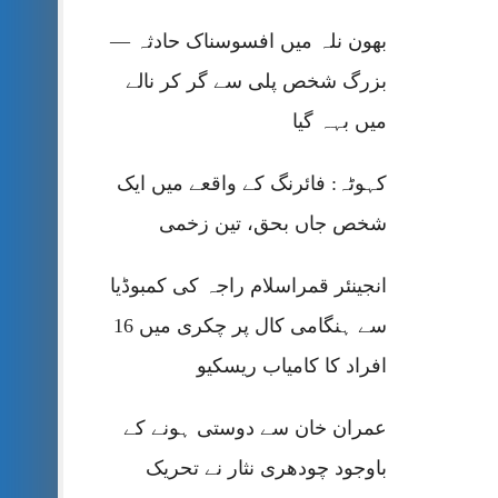
بھون نلہ میں افسوسناک حادثہ —
بزرگ شخص پلی سے گر کر نالے
میں بہہ گیا
کہوٹہ: فائرنگ کے واقعے میں ایک
شخص جاں بحق، تین زخمی
انجینئر قمراسلام راجہ کی کمبوڈیا
سے ہنگامی کال پر چکری میں 16
افراد کا کامیاب ریسکیو
عمران خان سے دوستی ہونے کے
باوجود چودھری نثار نے تحریک