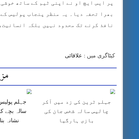
پر ایس ایچ او نے اپنی ٹیم کے ساتھ خوشی
بھرا تحفہ دیا۔ یہ منظر پنجاب پولیس کے 
نافذ کرنے تک محدود نہیں بلکہ انسانیت، 
کیٹاگری میں :
علاقائی
مزی
جہلم ٹرین کی زد میں آکر
چالیس سالہ شخص جان کی
سالہ بچے کو
بازی ہارگیا
نشانہ بن