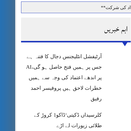
داد کی شرکت**
اہم خبریں
حرمت پر قربان
آرٹیفشل انٹلیجنس دجال کا فتنہ ہے
 کی پریس کانفرنس
جس پر ہمیں فتح حاصل ہو گی،AI
پر اندھے اعتماد کی وجہ سے ہمیں
خطرات لاحق ہیں پروفیسر احمد
رفیق
کلرسیداں ڈکیتی‘ڈاکو1 کروڑ کے
طلائی زیورات لے اڑے