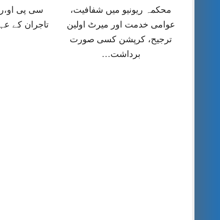
محکمہ ریونیو میں شفافیت،
سی پی او،را
عوامی خدمت اور میرٹ اولین
تاجران کے عہ
ترجیح، کرپشن کسی صورت
برداشت…