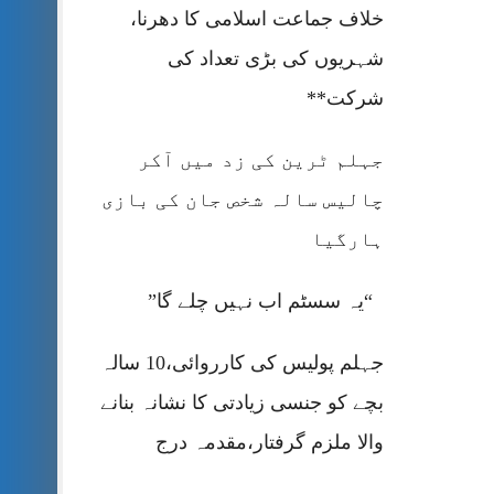
خلاف جماعت اسلامی کا دھرنا،
شہریوں کی بڑی تعداد کی
شرکت**
جہلم ٹرین کی زد میں آکر
چالیس سالہ شخص جان کی بازی
ہارگیا
“یہ سسٹم اب نہیں چلے گا”
جہلم پولیس کی کارروائی،10 سالہ
بچے کو جنسی زیادتی کا نشانہ بنانے
والا ملزم گرفتار،مقدمہ درج