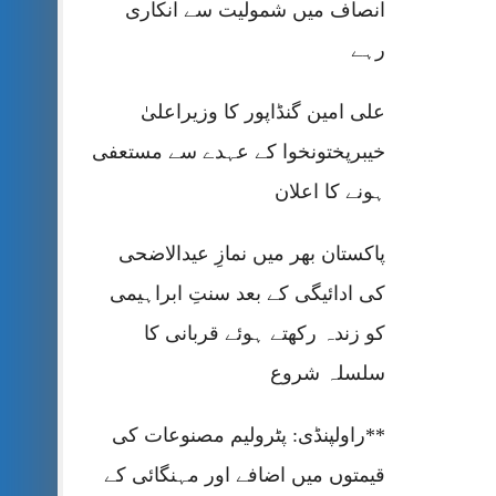
انصاف میں شمولیت سے انکاری
رہے
علی امین گنڈاپور کا وزیراعلیٰ
خیبرپختونخوا کے عہدے سے مستعفی
ہونے کا اعلان
پاکستان بھر میں نمازِ عیدالاضحی
کی ادائیگی کے بعد سنتِ ابراہیمی
کو زندہ رکھتے ہوئے قربانی کا
سلسلہ شروع
**راولپنڈی: پٹرولیم مصنوعات کی
قیمتوں میں اضافے اور مہنگائی کے