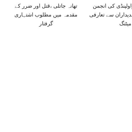
ولپنڈی کی انجمن
تھانہ جاتلی ،قتل اور ضرر کے
دیداران سے تعارفی
مقدمہ میں مطلوب اشتہاری
میٹنگ
گرفتار