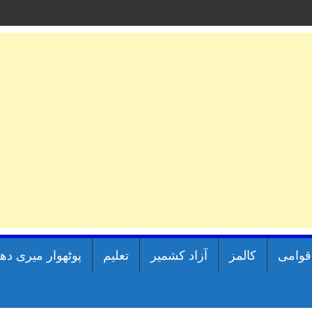
اقوامی
کالمز
آزاد کشمیر
تعلیم
پوٹھوار میری دھ