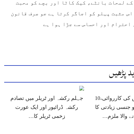
 کے لمحات بانٹے، کیک کاٹا اور بچے کو محبت
اس مثبت پہلو کو اجاگر کرتا ہے جو صرف قانون
احترام اور احساس سے جڑا ہوا ہے
د پڑھیں
جہلم پولیس کی کارروائی،10
جہلم رکشہ اور ٹریلر میں تصادم
 جنسی زیادتی کا
رکشہ ڈرائیور اور ایک عورت
انے والا ملزم…
زخمی ٹریلر کا…