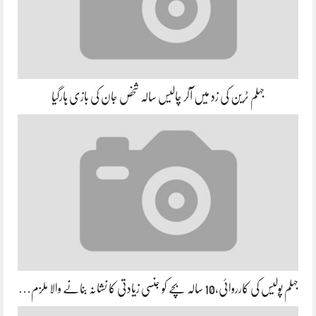
جہلم ٹرین کی زد میں آکر چالیس سالہ شخص جان کی بازی ہارگیا
جہلم پولیس کی کارروائی،10 سالہ بچے کو جنسی زیادتی کا نشانہ بنانے والا ملزم…