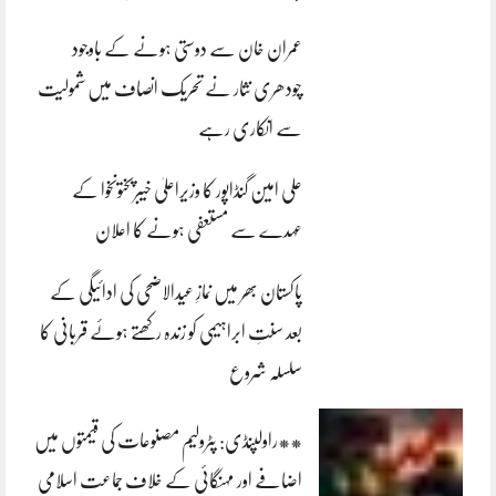
عمران خان سے دوستی ہونے کے باوجود
چودھری نثار نے تحریک انصاف میں شمولیت
سے انکاری رہے
علی امین گنڈاپور کا وزیراعلیٰ خیبرپختونخوا کے
عہدے سے مستعفی ہونے کا اعلان
پاکستان بھر میں نمازِ عیدالاضحی کی ادائیگی کے
بعد سنتِ ابراہیمی کو زندہ رکھتے ہوئے قربانی کا
سلسلہ شروع
**راولپنڈی: پٹرولیم مصنوعات کی قیمتوں میں
اضافے اور مہنگائی کے خلاف جماعت اسلامی