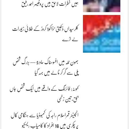
ہمیں خطرات لاحق ہیں پروفیسر احمد رفیق
کلرسیداں ڈکیتی‘ڈاکو1 کروڑ کے طلائی زیورات
لے اڑے
بھون نلہ میں افسوسناک حادثہ — بزرگ شخص
پلی سے گر کر نالے میں بہہ گیا
کہوٹہ: فائرنگ کے واقعے میں ایک شخص جاں
بحق، تین زخمی
انجینئر قمراسلام راجہ کی کمبوڈیا سے ہنگامی کال
پر چکری میں 16 افراد کا کامیاب ریسکیو