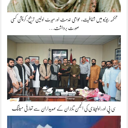
محکمہ ریونیو میں شفافیت، عوامی خدمت اور میرٹ اولین ترجیح، کرپشن کسی
صورت برداشت…
سی پی او،راولپنڈی کی انجمن تاجران کے عہدیداران سے تعارفی میٹنگ