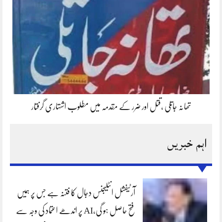
تھانہ جاتلی ،قتل اور ضرر کے مقدمہ میں مطلوب اشتہاری گرفتار
اہم خبریں
آرٹیفشل انٹلیجنس دجال کا فتنہ ہے جس پر ہمیں
فتح حاصل ہو گی،AI پر اندھے اعتماد کی وجہ سے