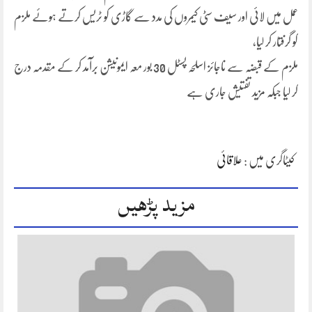
عمل میں لائی اور سیف سٹی کیمروں کی مدد سے گاڑی کو ٹریس کرتے ہوئے ملزم
کو گرفتار کر لیا،
ملزم کے قبضہ سے ناجائز اسلحہ پسٹل 30 بور معہ ایمونیشن برآمد کر کے مقدمہ درج
کر لیا جبکہ مزید تفتیش جاری ہے
کیٹاگری میں :
علاقائی
مزید پڑھیں