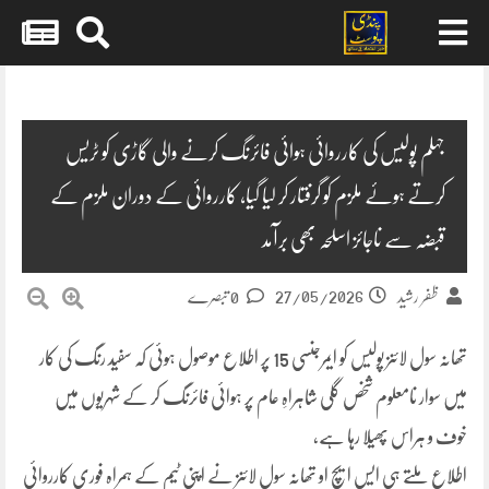
Skip
to
content
جہلم پولیس کی کارروائی ہوائی فائرنگ کرنے والی گاڑی کو ٹریس
کرتے ہوئے ملزم کو گرفتار کر لیا گیا، کارروائی کے دوران ملزم کے
قبضہ سے ناجائز اسلحہ بھی برآمد
27/05/2026
ظفر رشید
0 تبصرے
تھانہ سول لائنز پولیس کو ایمرجنسی 15 پر اطلاع موصول ہوئی کہ سفید رنگ کی کار
میں سوار نامعلوم شخص گلی شاہراہِ عام پر ہوائی فائرنگ کر کے شہریوں میں
خوف و ہراس پھیلا رہا ہے،
اطلاع ملتے ہی ایس ایچ او تھانہ سول لائنز نے اپنی ٹیم کے ہمراہ فوری کارروائی