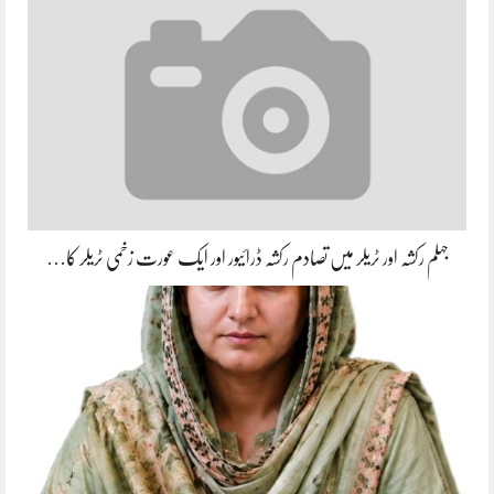
جہلم رکشہ اور ٹریلر میں تصادم رکشہ ڈرائیور اور ایک عورت زخمی ٹریلر کا…