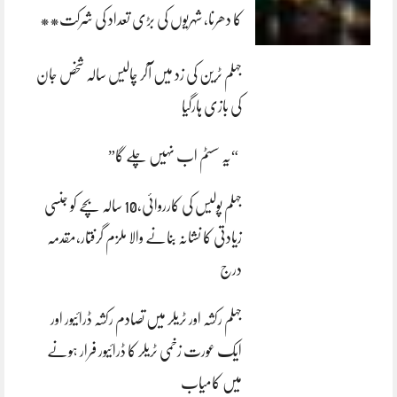
کا دھرنا، شہریوں کی بڑی تعداد کی شرکت**
جہلم ٹرین کی زد میں آکر چالیس سالہ شخص جان
کی بازی ہارگیا
“یہ سسٹم اب نہیں چلے گا”
جہلم پولیس کی کارروائی،10 سالہ بچے کو جنسی
زیادتی کا نشانہ بنانے والا ملزم گرفتار،مقدمہ
درج
جہلم رکشہ اور ٹریلر میں تصادم رکشہ ڈرائیور اور
ایک عورت زخمی ٹریلر کا ڈرائیور فرار ہونے
میں کامیاب