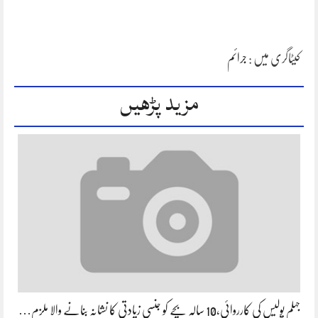
کیٹاگری میں :
جرائم
مزید پڑھیں
جہلم پولیس کی کارروائی،10 سالہ بچے کو جنسی زیادتی کا نشانہ بنانے والا ملزم…