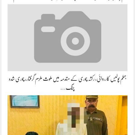
جہلم پولیس کارروائی، رکشہ چوری کے مقدمہ میں ملوث ملزم گرفتار، چوری شدہ
چنگ…