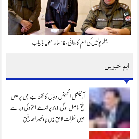
جہلم پولیس کی اہم کاروائی، 16 سالہ مغویہ بازیاب
اہم خبریں
آرٹیفشل انٹلیجنس دجال کا فتنہ ہے جس پر ہمیں
فتح حاصل ہو گی،AI پر اندھے اعتماد کی وجہ سے
ہمیں خطرات لاحق ہیں پروفیسر احمد رفیق