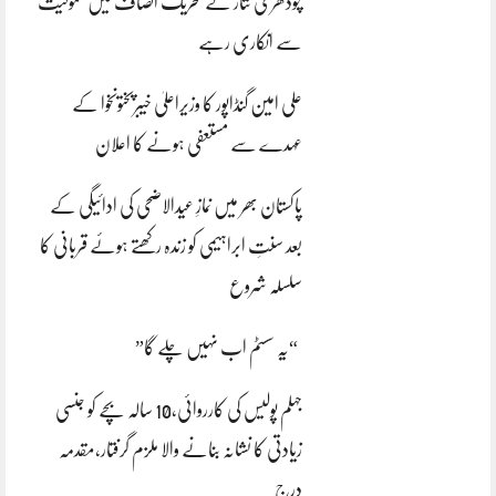
چودھری نثار نے تحریک انصاف میں شمولیت
سے انکاری رہے
علی امین گنڈاپور کا وزیراعلیٰ خیبرپختونخوا کے
عہدے سے مستعفی ہونے کا اعلان
پاکستان بھر میں نمازِ عیدالاضحی کی ادائیگی کے
بعد سنتِ ابراہیمی کو زندہ رکھتے ہوئے قربانی کا
سلسلہ شروع
“یہ سسٹم اب نہیں چلے گا”
جہلم پولیس کی کارروائی،10 سالہ بچے کو جنسی
زیادتی کا نشانہ بنانے والا ملزم گرفتار،مقدمہ
درج