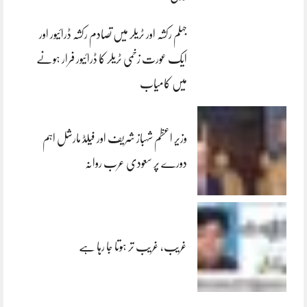
جہلم رکشہ اور ٹریلر میں تصادم رکشہ ڈرائیور اور
ایک عورت زخمی ٹریلر کا ڈرائیور فرار ہونے
میں کامیاب
وزیر اعظم شہباز شریف اور فیلڈ مارشل اہم
دورے پر سعودی عرب روانہ
غریب، غریب تر ہوتا جا رہا ہے