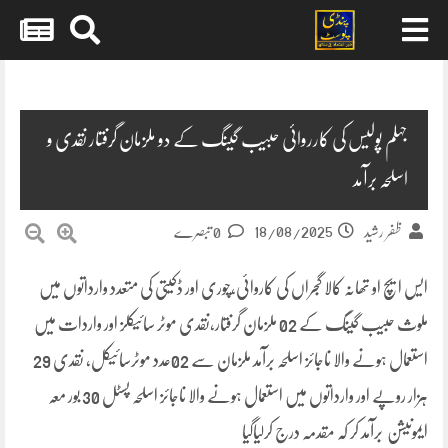
Skip
to
content
جہلم پولیس کی کارروائی حبیب گینگ کے دو ملزمان گرفتار نقدی و
اسلحہ برآمد
18/08/2025
ظفر رشید
0 تبصرے
ایس ایچ او تھانہ کالا گجراں کی کاروائی،چوری اور ڈکیتی کی متعدد وارداتوں میں
ملوث حبیب گینگ کے 02 ملزمان گرفتار،نقدی موٹر سائیکلز اور واردات میں
استعمال ہونے والا ناجائز اسلحہ برآمد ملزمان سے 02عدد موٹرسائیکل، نقدی 29
ہزار روپے اور وارداتوں میں استعمال ہونے والا ناجائز اسلحہ پسٹل 30 بور معہ
ایمونیشن برآمد کر کہ مقدمہ درج کرلیاگیا