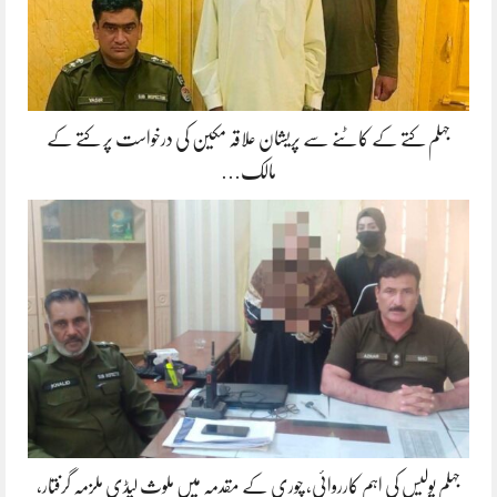
جہلم کتے کے کاٹنے سے پریشان علاقہ مکین کی درخواست پر کتے کے
مالک…
جہلم پولیس کی اہم کارروائی، چوری کے مقدمہ میں ملوث لیڈی ملزمہ گرفتار،