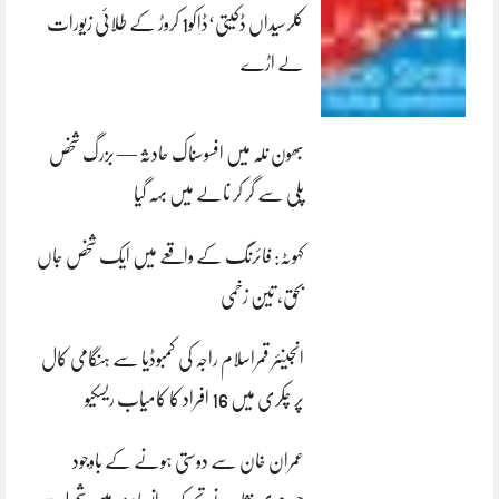
کلرسیداں ڈکیتی‘ڈاکو1 کروڑ کے طلائی زیورات
لے اڑے
بھون نلہ میں افسوسناک حادثہ — بزرگ شخص
پلی سے گر کر نالے میں بہہ گیا
کہوٹہ: فائرنگ کے واقعے میں ایک شخص جاں
بحق، تین زخمی
انجینئر قمراسلام راجہ کی کمبوڈیا سے ہنگامی کال
پر چکری میں 16 افراد کا کامیاب ریسکیو
عمران خان سے دوستی ہونے کے باوجود