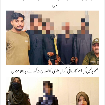
مالِ…
جہلم پولیس کی اہم کارروائی، کرایہ داری کا اندراج نہ کروانے پر 04 ملزمان …