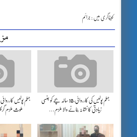
کیٹاگری میں :
جرائم
مزی
جہلم پولیس کی کارروائی،10 سالہ بچے کو جنسی
جہلم پولیس کارروائ
زیادتی کا نشانہ بنانے والا ملزم…
ملوث ملزم گر