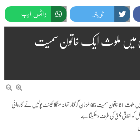
ٹویٹر
واٹس ایپ
وشی میں ملوث ایک خاتون سمیت
ایس ایچ او تھانہ منگلا کینٹ کی کاروائی،جسم فروشی کے مکروہ دھندے میں ملوث 01 خاتون سمیت 05 ملزمان گرفتار تھانہ منگلا کینٹ پولیس نے کاروائی
سل کو اخلاقی پستی کی طرف دھکیلتا ہے
س