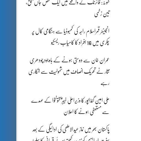
کہوٹہ: فائرنگ کے واقعے میں ایک شخص جاں بحق،
تین زخمی
انجینئر قمراسلام راجہ کی کمبوڈیا سے ہنگامی کال پر
چکری میں 16 افراد کا کامیاب ریسکیو
عمران خان سے دوستی ہونے کے باوجود چودھری
نثار نے تحریک انصاف میں شمولیت سے انکاری
رہے
علی امین گنڈاپور کا وزیراعلیٰ خیبرپختونخوا کے عہدے
سے مستعفی ہونے کا اعلان
پاکستان بھر میں نمازِ عیدالاضحی کی ادائیگی کے بعد
سنتِ ابراہیمی کو زندہ رکھتے ہوئے قربانی کا سلسلہ