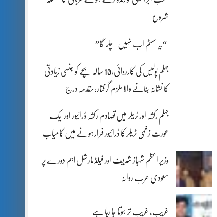
شروع
“یہ سسٹم اب نہیں چلے گا”
جہلم پولیس کی کارروائی،10 سالہ بچے کو جنسی زیادتی
کا نشانہ بنانے والا ملزم گرفتار،مقدمہ درج
جہلم رکشہ اور ٹریلر میں تصادم رکشہ ڈرائیور اور ایک
عورت زخمی ٹریلر کا ڈرائیور فرار ہونے میں کامیاب
وزیر اعظم شہباز شریف اور فیلڈ مارشل اہم دورے پر
سعودی عرب روانہ
غریب، غریب تر ہوتا جا رہا ہے