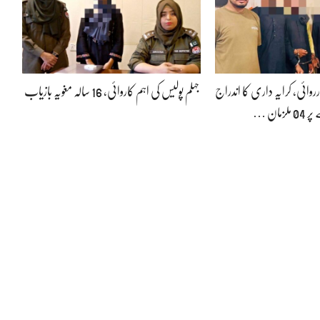
رروائی، کرایہ داری کا اندراج
جہلم پولیس کی اہم کاروائی، 16 سالہ مغویہ بازیاب
زمان …