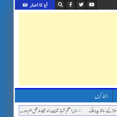
آج کا اخبار
رابطہ کریں
ے ساتھ سپردِ خاک
وزیر اعظم شہباز شریف اور فیلڈ مارشل اہم دورے پر سعودی عرب روانہ