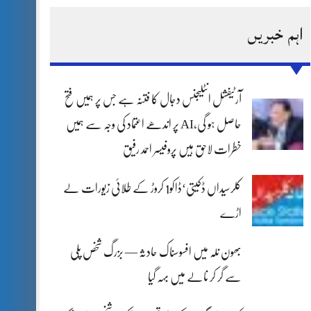
اہم خبریں
آرٹیفشل انٹلیجنس دجال کا فتنہ ہے جس پر ہمیں فتح
حاصل ہو گی،AI پر اندھے اعتماد کی وجہ سے ہمیں
خطرات لاحق ہیں پروفیسر احمد رفیق
کلرسیداں ڈکیتی‘ڈاکو1 کروڑ کے طلائی زیورات لے
اڑے
بھون نلہ میں افسوسناک حادثہ — بزرگ شخص پلی
سے گر کر نالے میں بہہ گیا