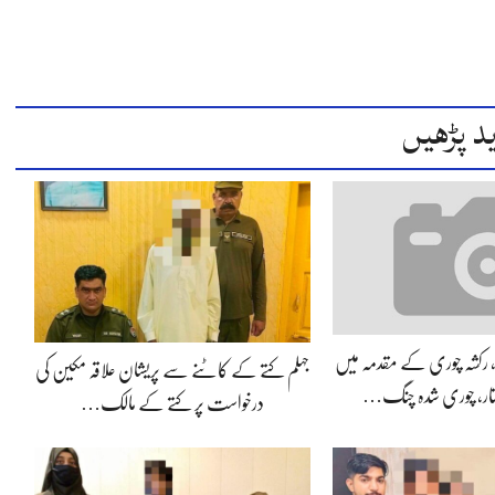
د پڑھیں
ی، رکشہ چوری کے مقدمہ میں
جہلم کتے کے کاٹنے سے پریشان علاقہ مکین کی
فتار، چوری شدہ چنگ…
درخواست پر کتے کے مالک…