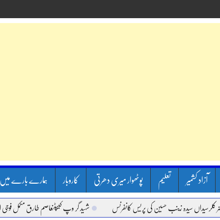
آزاد کشمیر
تعلیم
پوٹھوار میری دھرتی
کاروبار
ہمارے بارے میں
سیداں سیدہ زینب حسین کی پریس کانفرنس
شہید گر وپ کیپٹنعاصم طارق مکمل فوجی اعزاز ک