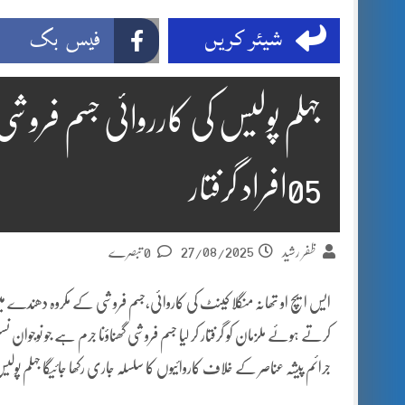
شیئر کریں
فیس بک
جہلم پولیس کی کارروائی جسم فر
05افراد گرفتار
27/08/2025
ظفر رشید
0 تبصرے
کرتے ہوئے ملزمان کو گرفتار کر لیا جسم فروشی گھناؤنا جرم ہے جو نوجوان ن
جرائم پیشہ عناصر کے خلاف کاروائیوں کا سلسلہ جاری رکھا جائیگا جہلم پولی