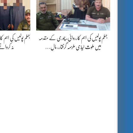
جہلم پولیس کی اہم کارروائی، چوری کے مقدمہ
جہلم پولیس کی اہم کا
میں ملوث لیڈی ملزمہ گرفتار، مالِ…
نہ کروانے پر 04 مل