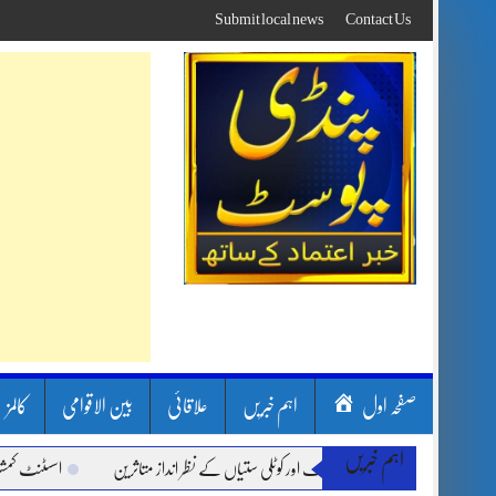
Skip
Submit local news
Contact Us
to
content
صفحہ اول
اہم خبریں
علاقائی
بین الاقوامی
کالمز
اہم خبریں
 سون بارشیں، لینڈ سلائیڈنگ اور کوٹلی ستیاں کے نظر انداز متاثرین
اسسٹنٹ کمشنر کلر