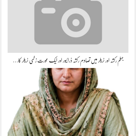
جہلم رکشہ اور ٹریلر میں تصادم رکشہ ڈرائیور اور ایک عورت زخمی ٹریلر کا…