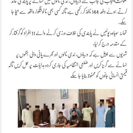
حکومت پنجاب کی جانب سے دریاؤں، ندی نالوں میں نہانے پر پابندی عائد
کرتے ہوئے دفعہ 144 نافذ کر رکھی ہے تاکہ کسی بھی ناخوشگوار واقعہ سے بچا جا
سکے،
تھانہ سوہاوہ پولیس نے پابندی کی خلاف ورزی کرنے والے 11 افراد کو گرفتار کر
کے مقدمہ درج کر لیا،
شہریوں سے اپیل ہے کہ دریاؤں، ندی نالوں اور گہرے پانی والی جگہوں پر
نہانے سے گریز کریں اور ضلعی انتظامیہ کی جاری کردہ ہدایات پر عمل کریں تاکہ
قیمتی انسانی جانوں کو محفوظ بنایا جا سکے