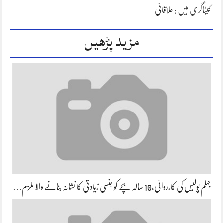
کیٹاگری میں :
علاقائی
مزید پڑھیں
جہلم پولیس کی کارروائی،10 سالہ بچے کو جنسی زیادتی کا نشانہ بنانے والا ملزم…