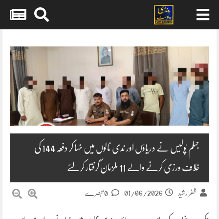
Skip
to
content
جہلم پولیس نے دریاؤں اور ندی نالوں میں نہا کر دفعہ 144 کی
خلاف ورزی کرنے والے 11 ملزمان گرفتار کرلئے
01/06/2026
ظفر رشید
0 تبصرے