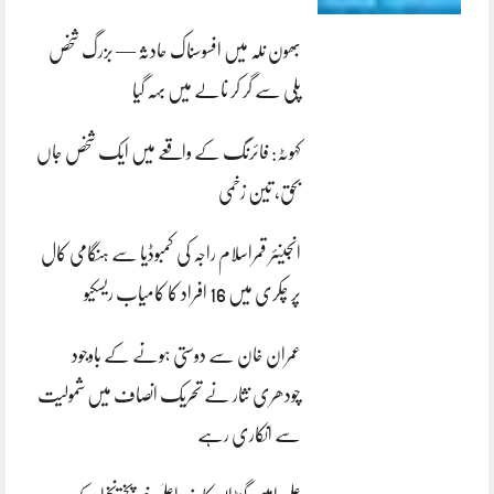
بھون نلہ میں افسوسناک حادثہ — بزرگ شخص
پلی سے گر کر نالے میں بہہ گیا
کہوٹہ: فائرنگ کے واقعے میں ایک شخص جاں
بحق، تین زخمی
انجینئر قمراسلام راجہ کی کمبوڈیا سے ہنگامی کال
پر چکری میں 16 افراد کا کامیاب ریسکیو
عمران خان سے دوستی ہونے کے باوجود
چودھری نثار نے تحریک انصاف میں شمولیت
سے انکاری رہے