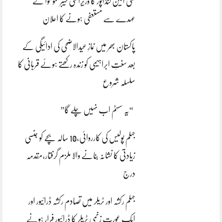
علی امین گنڈاپور کا وزیراعلیٰ خیبرپختونخوا کے
عہدے سے مستعفی ہونے کا اعلان
پاکستان بھر میں نمازِ عیدالاضحی کی ادائیگی کے
بعد سنتِ ابراہیمی کو زندہ رکھتے ہوئے قربانی کا
سلسلہ شروع
“یہ سسٹم اب نہیں چلے گا”
جہلم پولیس کی کارروائی،10 سالہ بچے کو جنسی
زیادتی کا نشانہ بنانے والا ملزم گرفتار،مقدمہ
درج
جہلم رکشہ اور ٹریلر میں تصادم رکشہ ڈرائیور اور
ایک عورت زخمی ٹریلر کا ڈرائیور فرار ہونے