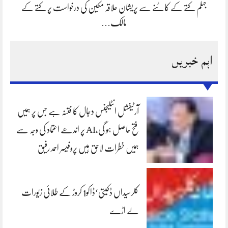
جہلم کتے کے کاٹنے سے پریشان علاقہ مکین کی درخواست پر کتے کے
مالک…
اہم خبریں
آرٹیفشل انٹلیجنس دجال کا فتنہ ہے جس پر ہمیں
فتح حاصل ہو گی،AI پر اندھے اعتماد کی وجہ سے
ہمیں خطرات لاحق ہیں پروفیسر احمد رفیق
کلرسیداں ڈکیتی‘ڈاکو1 کروڑ کے طلائی زیورات
لے اڑے