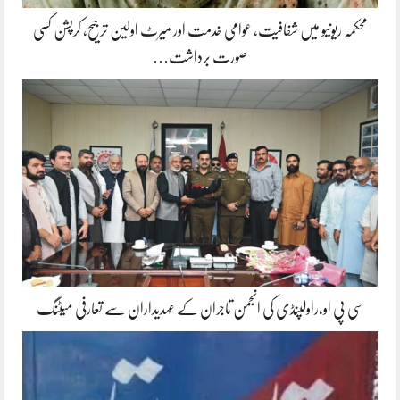
محکمہ ریونیو میں شفافیت، عوامی خدمت اور میرٹ اولین ترجیح، کرپشن کسی
صورت برداشت…
سی پی او،راولپنڈی کی انجمن تاجران کے عہدیداران سے تعارفی میٹنگ