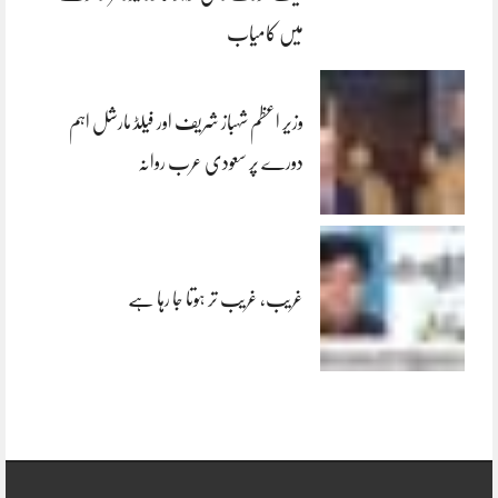
میں کامیاب
وزیر اعظم شہباز شریف اور فیلڈ مارشل اہم
دورے پر سعودی عرب روانہ
غریب، غریب تر ہوتا جا رہا ہے