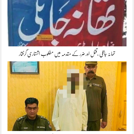
تھانہ جاتلی ،قتل اور ضرر کے مقدمہ میں مطلوب اشتہاری گرفتار