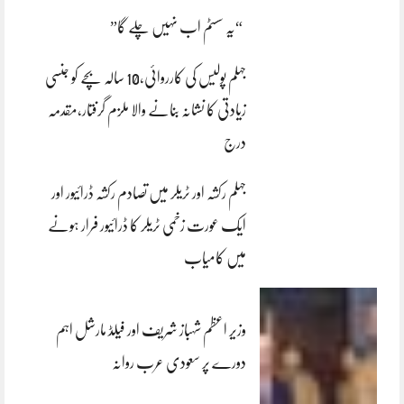
“یہ سسٹم اب نہیں چلے گا”
جہلم پولیس کی کارروائی،10 سالہ بچے کو جنسی
زیادتی کا نشانہ بنانے والا ملزم گرفتار،مقدمہ
درج
جہلم رکشہ اور ٹریلر میں تصادم رکشہ ڈرائیور اور
ایک عورت زخمی ٹریلر کا ڈرائیور فرار ہونے
میں کامیاب
وزیر اعظم شہباز شریف اور فیلڈ مارشل اہم
دورے پر سعودی عرب روانہ