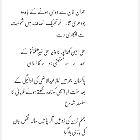
عمران خان سے دوستی ہونے کے باوجود
چودھری نثار نے تحریک انصاف میں شمولیت
سے انکاری رہے
علی امین گنڈاپور کا وزیراعلیٰ خیبرپختونخوا کے
عہدے سے مستعفی ہونے کا اعلان
پاکستان بھر میں نمازِ عیدالاضحی کی ادائیگی کے
بعد سنتِ ابراہیمی کو زندہ رکھتے ہوئے قربانی کا
سلسلہ شروع
جہلم ٹرین کی زد میں آکر چالیس سالہ شخص جان
کی بازی ہارگیا