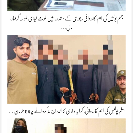
جہلم پولیس کی اہم کارروائی، چوری کے مقدمہ میں ملوث لیڈی ملزمہ گرفتار،
مالِ…
جہلم پولیس کی اہم کارروائی، کرایہ داری کا اندراج نہ کروانے پر 04 ملزمان …