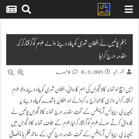
Skip
to
content
جہلم پولیس نے افغان شہری کو پناہ دینے والے ملزم کو گرفتارکر کہ
مقدمہ درج کرلیا
16/11/2025
ظفر رشید
0 تبصرے
ایس ایچ او تھانہ کالا گجراں کی اہم کاروائی، افغان شہری کو پناہ دینے والا ملزم
گرفتار، کرایہ داری کا اندارج نہ کروانے اور افغان باشندے کو پناہ دینے پر
ٹیمپریری ریزیڈنس آرڈیننس کے تحت مقدمہ درج تھانہ کالا گجراں پولیس نے
کاروائی کرتے ہوئے ملزم کو گرفتار کر لیا،ملزم کے خلاف تھانہ کالا گجراں میں
ٹیمپریری ریزیڈنس آرڈیننس کے تحت مقدمہ درج کسی کے ساتھ ظلم یا ناانصافی