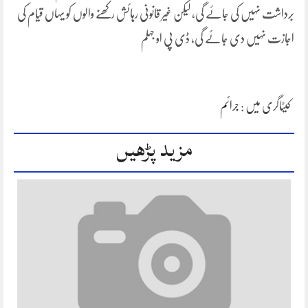
برداشت نہیں کی جائے گی، لیکن غیر قانونی رہائش رکھنے والوں کو یہاں قیام کی
اجازت نہیں دی جائے گی، ڈی پی او جہلم
کیٹاگری میں :
جرائم
مزید پڑھیں