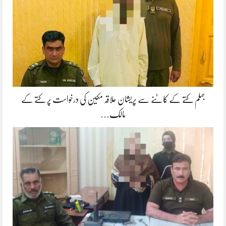
جہلم کتے کے کاٹنے سے پریشان علاقہ مکین کی درخواست پر کتے کے
مالک…