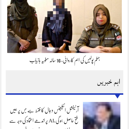
جہلم پولیس کی اہم کاروائی، 16 سالہ مغویہ بازیاب
اہم خبریں
آرٹیفشل انٹلیجنس دجال کا فتنہ ہے جس پر ہمیں
فتح حاصل ہو گی،AI پر اندھے اعتماد کی وجہ سے