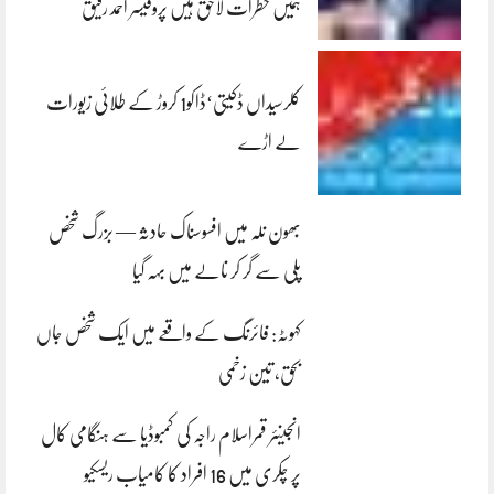
ہمیں خطرات لاحق ہیں پروفیسر احمد رفیق
کلرسیداں ڈکیتی‘ڈاکو1 کروڑ کے طلائی زیورات
لے اڑے
بھون نلہ میں افسوسناک حادثہ — بزرگ شخص
پلی سے گر کر نالے میں بہہ گیا
کہوٹہ: فائرنگ کے واقعے میں ایک شخص جاں
بحق، تین زخمی
انجینئر قمراسلام راجہ کی کمبوڈیا سے ہنگامی کال
پر چکری میں 16 افراد کا کامیاب ریسکیو