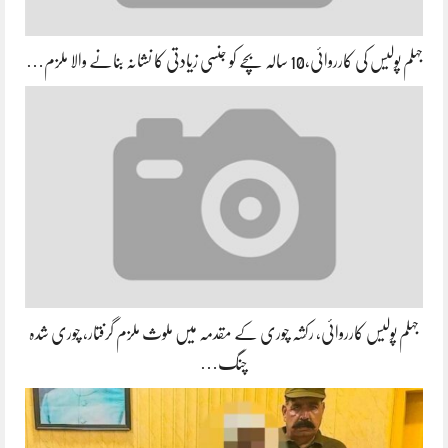
جہلم پولیس کی کارروائی،10 سالہ بچے کو جنسی زیادتی کا نشانہ بنانے والا ملزم…
جہلم پولیس کارروائی، رکشہ چوری کے مقدمہ میں ملوث ملزم گرفتار، چوری شدہ
چنگ…