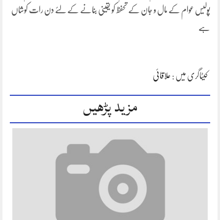
پولیس عوام کے مال و جان کے تحفظ کو یقینی بنانے کے لئے دن رات کوشاں
ہے
کیٹاگری میں :
علاقائی
مزید پڑھیں