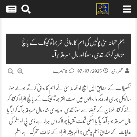
Skip
to
content
جہلم تھانہ سٹی پولیس کی اہم کاروائی اختر بھاتو گینگ کے پانچ
ملزمان گرفتار نقدی ، سونا اور مال مسروقہ برآمد
07/07/2025
ظفر رشید
0 تبصرے
تفصیلات کے مطابق ایس ایچ او تھانہ سٹی نے اہم کاروائی کرتے ہوئے موٹر
سائیکل چوری اور دیگر وارداتوں میں ملوث اختر بھاتو گینگ کے پانچ افراد گرفتار کر
لئے گرفتار ملزمان کے قبضے سے سونا نقدی اور چوری شدہ مال مسروقہ برآمد کر لیاگیا
مال مسروقہ جو برآمد کیا گیا اسکی قیمت تقریباً چھ لاکھ دس ہزار ہے ڈی پی او جہلم کی
ہدایات کے مطابق جہلم پولیس جرائم پیشہ افراد کے خلاف متحرک ہے جہلم