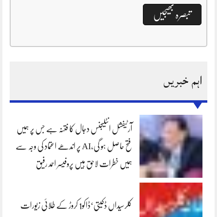
اہم خبریں
آرٹیفشل انٹلیجنس دجال کا فتنہ ہے جس پر ہمیں
فتح حاصل ہو گی،AI پر اندھے اعتماد کی وجہ سے
ہمیں خطرات لاحق ہیں پروفیسر احمد رفیق
کلرسیداں ڈکیتی‘ڈاکو1 کروڑ کے طلائی زیورات