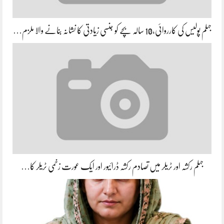
جہلم پولیس کی کارروائی،10 سالہ بچے کو جنسی زیادتی کا نشانہ بنانے والا ملزم…
جہلم رکشہ اور ٹریلر میں تصادم رکشہ ڈرائیور اور ایک عورت زخمی ٹریلر کا…