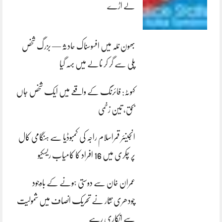
لے اڑے
بھون نلہ میں افسوسناک حادثہ — بزرگ شخص
پلی سے گر کر نالے میں بہہ گیا
کہوٹہ: فائرنگ کے واقعے میں ایک شخص جاں
بحق، تین زخمی
انجینئر قمراسلام راجہ کی کمبوڈیا سے ہنگامی کال
پر چکری میں 16 افراد کا کامیاب ریسکیو
عمران خان سے دوستی ہونے کے باوجود
چودھری نثار نے تحریک انصاف میں شمولیت
سے انکاری رہے