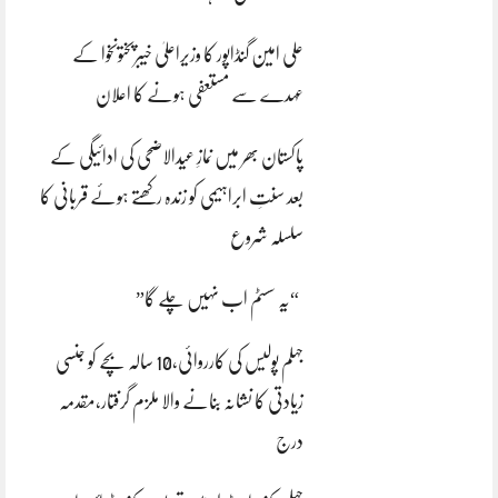
علی امین گنڈاپور کا وزیراعلیٰ خیبرپختونخوا کے
عہدے سے مستعفی ہونے کا اعلان
پاکستان بھر میں نمازِ عیدالاضحی کی ادائیگی کے
بعد سنتِ ابراہیمی کو زندہ رکھتے ہوئے قربانی کا
سلسلہ شروع
“یہ سسٹم اب نہیں چلے گا”
جہلم پولیس کی کارروائی،10 سالہ بچے کو جنسی
زیادتی کا نشانہ بنانے والا ملزم گرفتار،مقدمہ
درج