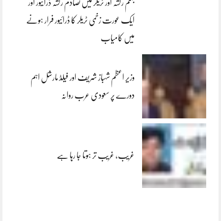
جہلم رکشہ اور ٹریلر میں تصادم رکشہ ڈرائیور اور
ایک عورت زخمی ٹریلر کا ڈرائیور فرار ہونے
میں کامیاب
وزیر اعظم شہباز شریف اور فیلڈ مارشل اہم
دورے پر سعودی عرب روانہ
غریب، غریب تر ہوتا جا رہا ہے