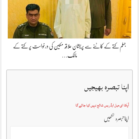
جہلم کتے کے کاٹنے سے پریشان علاقہ مکین کی درخواست پر کتے کے
مالک…
اپنا تبصرہ بھیجیں
آپکا ای میل ایڈریس شائع نہیں کیا جائے گا
اپنا تبصرہ لکھیں