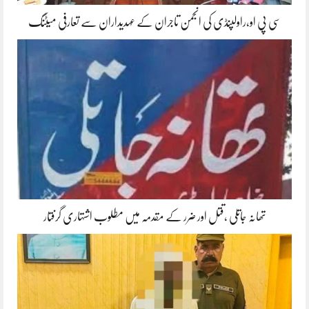
سی پی او،راولپنڈی کی انجمن تاجران کے عہدیداران سے تعارفی میٹنگ
تھانہ جاتلی ،قتل اور ضرر کے مقدمہ میں مطلوب اشتہاری گرفتار