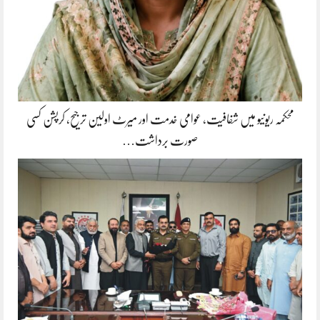
محکمہ ریونیو میں شفافیت، عوامی خدمت اور میرٹ اولین ترجیح، کرپشن کسی
صورت برداشت…