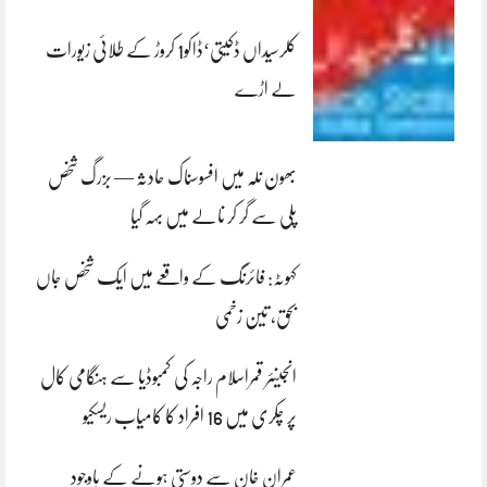
کلرسیداں ڈکیتی‘ڈاکو1 کروڑ کے طلائی زیورات
لے اڑے
بھون نلہ میں افسوسناک حادثہ — بزرگ شخص
پلی سے گر کر نالے میں بہہ گیا
کہوٹہ: فائرنگ کے واقعے میں ایک شخص جاں
بحق، تین زخمی
انجینئر قمراسلام راجہ کی کمبوڈیا سے ہنگامی کال
پر چکری میں 16 افراد کا کامیاب ریسکیو
عمران خان سے دوستی ہونے کے باوجود