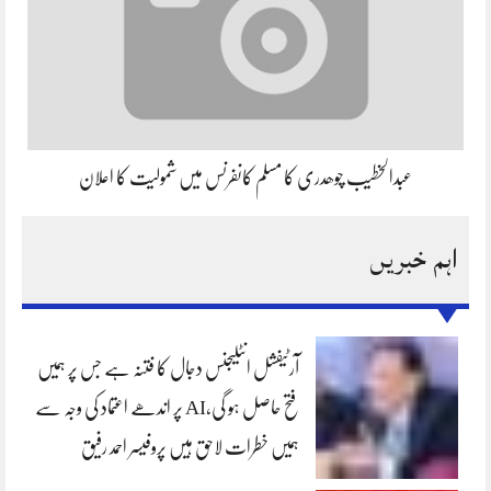
عبدالخطیب چوھدری کا مسلم کانفرنس میں شمولیت کا اعلان
اہم خبریں
آرٹیفشل انٹلیجنس دجال کا فتنہ ہے جس پر ہمیں
فتح حاصل ہو گی،AI پر اندھے اعتماد کی وجہ سے
ہمیں خطرات لاحق ہیں پروفیسر احمد رفیق