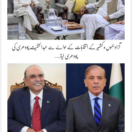
آزاد جموں و کشمیر کے انتخابات کے حوالے سے عبدالخطیت چودھری کی
چودھری ایاز…