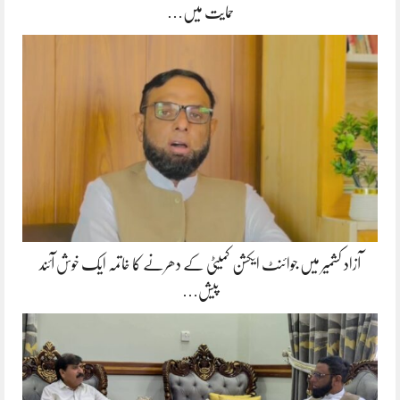
حمایت میں…
آزاد کشمیر میں جوائنٹ ایکشن کمیٹی کے دھرنے کا خاتمہ ایک خوش آئند
پیش…