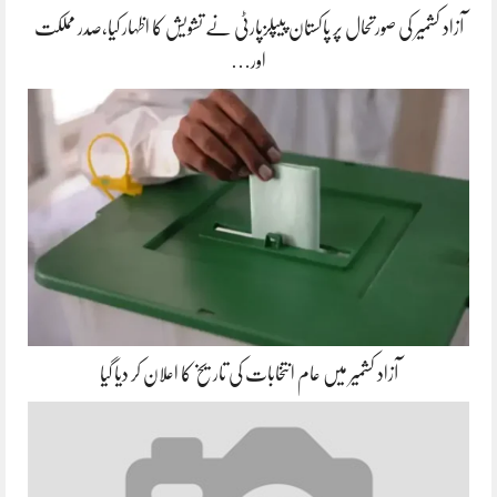
آزاد کشمیر کی صورتحال پر پاکستان پیپلزپارٹی نے تشویش کا اظہار کیا،صدر مملکت
اور…
آزاد کشمیر میں عام انتخابات کی تاریخ کا اعلان کر دیا گیا