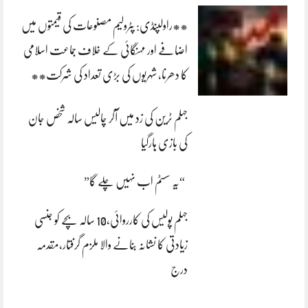
**راولپنڈی: پٹرولیم مصنوعات کی قیمتوں میں
اضافے اور مہنگائی کے خلاف جماعت اسلامی
کا دھرنا، شہریوں کی بڑی تعداد کی شرکت**
جہلم ٹرین کی زد میں آکر چالیس سالہ شخص جان
کی بازی ہارگیا
“یہ سسٹم اب نہیں چلے گا”
جہلم پولیس کی کارروائی،10 سالہ بچے کو جنسی
زیادتی کا نشانہ بنانے والا ملزم گرفتار،مقدمہ
درج