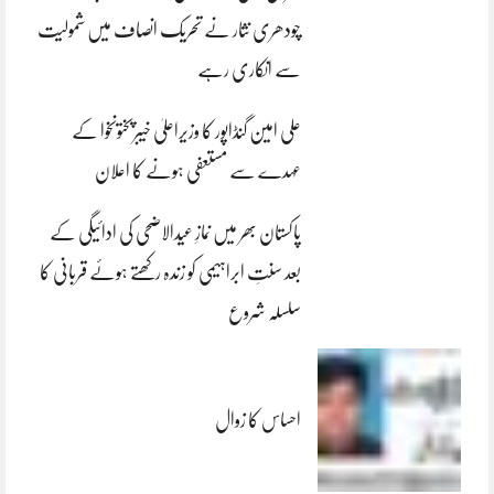
چودھری نثار نے تحریک انصاف میں شمولیت
سے انکاری رہے
علی امین گنڈاپور کا وزیراعلیٰ خیبرپختونخوا کے
عہدے سے مستعفی ہونے کا اعلان
پاکستان بھر میں نمازِ عیدالاضحی کی ادائیگی کے
بعد سنتِ ابراہیمی کو زندہ رکھتے ہوئے قربانی کا
سلسلہ شروع
احساس کا زوال