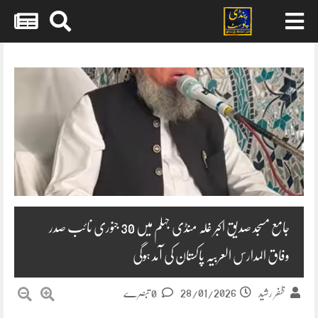
Skip
to
content
جامع مسجد صدیق اکبر غلہ منڈی جہلم میں 30 جنوری نائب صدر
وفاق المدارس العربیہ پاکستان کی آمد ہوگی
28/01/2026
ظفر رشید
0 تبصرے