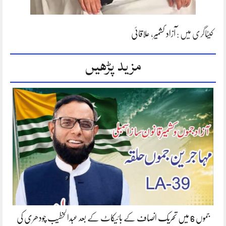
کیٹاگری میں :
آزاد کشمیر
،
علاقائی
مزید پڑھیں
جموں 6 میں تحریک انصاف کے بائیکاٹ کے بعد عبدالخطیب چودھری کی