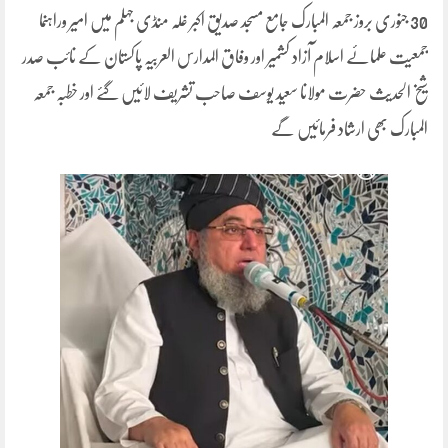
30 جنوری بروز جمعہ المبارک جامع مسجد صدیق اکبر غلہ منڈی جہلم میں امیر وراہنما
جمعیت علمائے اسلام آزاد کشمیر اور وفاق المدارس العربیہ پاکستان کے نائب صدر
شیخ الحدیث حضرت مولانا سعید یوسف صاحب تشریف لائیں گئے اور خطبہ جمعہ
المبارک بھی ارشاد فرمائیں گے