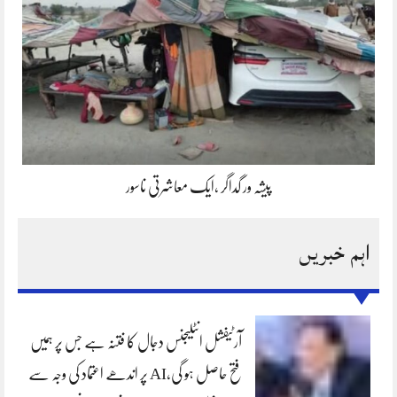
پیشہ ور گداگر ،ایک معاشرتی ناسور
اہم خبریں
آرٹیفشل انٹلیجنس دجال کا فتنہ ہے جس پر ہمیں
فتح حاصل ہو گی،AI پر اندھے اعتماد کی وجہ سے