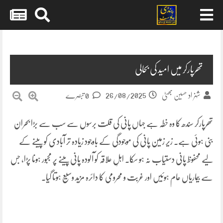
Skip
to
content
تھرپارکر میں امید کی بحالی
26/08/2025
شہزاد حسین بھٹی
0 تبصرے
تھرپارکر سندھ کا وہ خطہ ہے جہاں پانی کی قلت برسوں سے سب سے بڑا بحران
بنی ہوئی ہے۔ زیر زمین پانی کی موجودگی کے باوجود زیادہ تر آبادی کو پینے کے
لیے محفوظ پانی دستیاب نہ ہو سکا۔ اہلِ علاقہ کو آلودہ پانی پینے پر مجبور ہونا پڑا، جس
سے بیماریاں عام ہوئیں اور غربت و محرومی کا دائرہ مزید وسیع ہوتا گیا۔