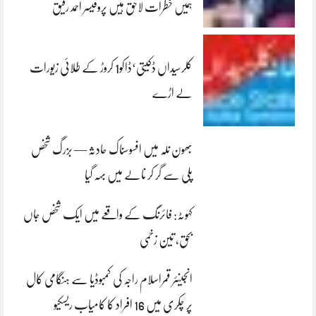
ہمیں خطرات لاحق ہیں پروفیسر احمد رفیق
کلرسیداں ڈکیتی‘ڈاکو1 کروڑ کے طلائی زیورات
لے اڑے
بھون نلہ میں افسوسناک حادثہ — بزرگ شخص
پلی سے گر کر نالے میں بہہ گیا
کہوٹہ: فائرنگ کے واقعے میں ایک شخص جاں
بحق، تین زخمی
انجینئر قمراسلام راجہ کی کمبوڈیا سے ہنگامی کال
پر چکری میں 16 افراد کا کامیاب ریسکیو