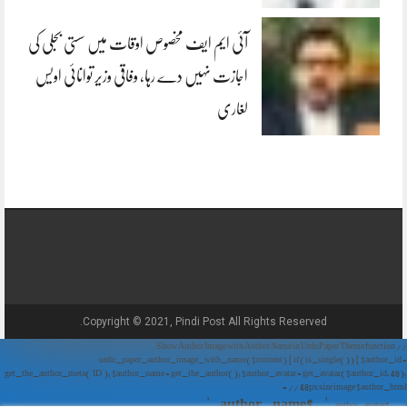
آئی ایم ایف مخصوص اوقات میں سستی بجلی کی
اجازت نہیں دے رہا، وفاقی وزیر توانائی اویس
لغاری
Copyright © 2021, Pindi Post All Rights Reserved.
// Show Author Image with Author Name in UrduPaper Theme function
urdu_paper_author_image_with_name($content) { if (is_single()) { $author_id =
get_the_author_meta('ID'); $author_name = get_the_author(); $author_avatar = get_avatar($author_id, 48);
// 48px size image $author_html = '
' . $author_name . '
' . $author_avatar . '