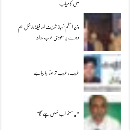
میں کامیاب
وزیر اعظم شہباز شریف اور فیلڈ مارشل اہم
دورے پر سعودی عرب روانہ
غریب، غریب تر ہوتا جا رہا ہے
“یہ سسٹم اب نہیں چلے گا”