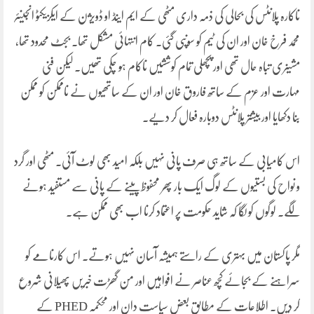
ناکارہ پلانٹس کی بحالی کی ذمہ داری مٹھی کے ایم اینڈ او ڈویژن کے ایکزیکٹو انجینئر
محمد فرخ خان اور ان کی ٹیم کو سونپی گئی۔ کام انتہائی مشکل تھا۔ بجٹ محدود تھا،
مشینری تباہ حال تھی اور پچھلی تمام کوششیں ناکام ہو چکی تھیں۔ لیکن فنی
مہارت اور عزم کے ساتھ فاروق خان اور ان کے ساتھیوں نے ناممکن کو ممکن
بنا دکھایا اور بیشتر پلانٹس دوبارہ فعال کر دیے۔
اس کامیابی کے ساتھ ہی صرف پانی نہیں بلکہ امید بھی لوٹ آئی۔ مٹھی اور گرد
و نواح کی بستیوں کے لوگ ایک بار پھر محفوظ پینے کے پانی سے مستفید ہونے
لگے۔ لوگوں کو لگا کہ شاید حکومت پر اعتماد کرنا اب بھی ممکن ہے۔
مگر پاکستان میں بہتری کے راستے ہمیشہ آسان نہیں ہوتے۔ اس کارنامے کو
سراہنے کے بجائے کچھ عناصر نے افواہیں اور من گھڑت خبریں پھیلانی شروع
کر دیں۔ اطلاعات کے مطابق بعض سیاست دان اور محکمہ PHED کے