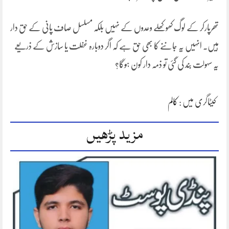
تھرپارکر کے لوگ کھوکھلے وعدوں کے نہیں بلکہ مسلسل صاف پانی کے حق دار
ہیں۔ انہیں یہ جاننے کا بھی حق ہے کہ اگر دوبارہ غفلت یا سازش کے ذریعے
یہ سہولت بند کی گئی تو ذمہ دار کون ہوگا؟
کیٹاگری میں :
کالم
مزید پڑھیں