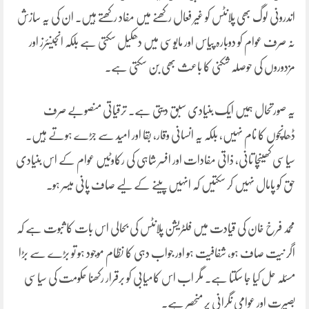
اندرونی لوگ بھی پلانٹس کو غیر فعال رکھنے میں مفاد رکھتے ہیں۔ ان کی یہ سازش
نہ صرف عوام کو دوبارہ پیاس اور مایوسی میں دھکیل سکتی ہے بلکہ انجینئرز اور
مزدوروں کی حوصلہ شکنی کا باعث بھی بن سکتی ہے۔
یہ صورتحال ہمیں ایک بنیادی سبق دیتی ہے۔ ترقیاتی منصوبے صرف
ڈھانچوں کا نام نہیں، بلکہ یہ انسانی وقار، بقا اور امید سے جڑے ہوتے ہیں۔
سیاسی کھینچا تانی، ذاتی مفادات اور افسر شاہی کی رکاوٹیں عوام کے اس بنیادی
حق کو پامال نہیں کر سکتیں کہ انہیں پینے کے لیے صاف پانی میسر ہو۔
محمد فرخ خان کی قیادت میں فلٹریشن پلانٹس کی بحالی اس بات کا ثبوت ہے کہ
اگر نیت صاف ہو، شفافیت ہو اور جواب دہی کا نظام موجود ہو تو بڑے سے بڑا
مسئلہ حل کیا جا سکتا ہے۔ مگر اب اس کامیابی کو برقرار رکھنا حکومت کی سیاسی
بصیرت اور عوامی نگرانی پر منحصر ہے۔