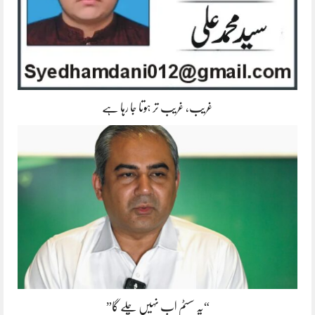
غریب، غریب تر ہوتا جا رہا ہے
“یہ سسٹم اب نہیں چلے گا”