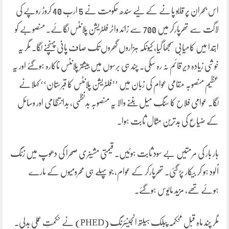
اس بحران پر قابو پانے کے لیے سندھ حکومت نے 5 ارب 40 کروڑ روپے کی
لاگت سے تھرپارکر میں 700 سے زائد واٹر فلٹریشن پلانٹس لگائے۔ منصوبے کو
ابتدا میں کامیابی سمجھا گیا، کیونکہ ہزاروں گھروں تک صاف پانی پہنچنے لگا۔ مگر یہ
خوشی زیادہ دیر قائم نہ رہ سکی۔ چند ہی برسوں میں بیشتر پلانٹس ناکارہ ہوگئے اور یہ
عظیم منصوبہ مقامی عوام کی زبان میں ’’فلٹریشن پلانٹس کا قبرستان‘‘ کہلانے
لگا۔ عوامی فلاح کا سنگِ میل بننے والا یہ منصوبہ بدنظمی، بدانتظامی اور وسائل
کے ضیاع کی بدترین مثال ثابت ہوا۔
بار بار کی مرمتیں بے سود ثابت ہوئیں۔ قیمتی مشینری صحرا کی دھوپ میں زنگ
آلود ہو کر بیکار پڑ گئی۔ تھرپارکر کے عوام، جو پہلے ہی محرومیوں کے مارے
ہوئے تھے، مزید مایوس ہوگئے۔
مگر چند ماہ قبل محکمہ پبلک ہیلتھ انجینئرنگ (PHED) نے حکمتِ عملی بدلی۔