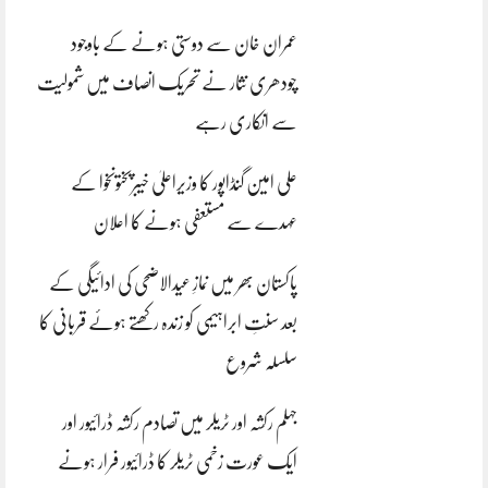
عمران خان سے دوستی ہونے کے باوجود
چودھری نثار نے تحریک انصاف میں شمولیت
سے انکاری رہے
علی امین گنڈاپور کا وزیراعلیٰ خیبرپختونخوا کے
عہدے سے مستعفی ہونے کا اعلان
پاکستان بھر میں نمازِ عیدالاضحی کی ادائیگی کے
بعد سنتِ ابراہیمی کو زندہ رکھتے ہوئے قربانی کا
سلسلہ شروع
جہلم رکشہ اور ٹریلر میں تصادم رکشہ ڈرائیور اور
ایک عورت زخمی ٹریلر کا ڈرائیور فرار ہونے