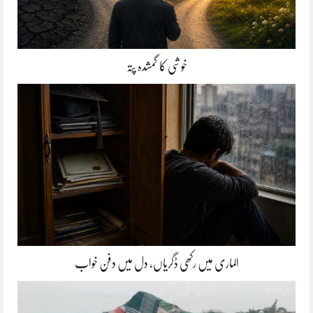
خوشی کا گمشدہ پتہ
الماری میں رکھی ڈگریاں، دل میں دفن خواب