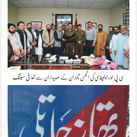
سی پی او،راولپنڈی کی انجمن تاجران کے عہدیداران سے تعارفی میٹنگ