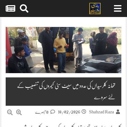
Skip
to
content
تھانہ کلرسیداں کی حدود میں سیف سٹی کیمروں کی تنصیب کے
لئے سروے
18/02/2026
Shahzad Raza
0 تبصرے