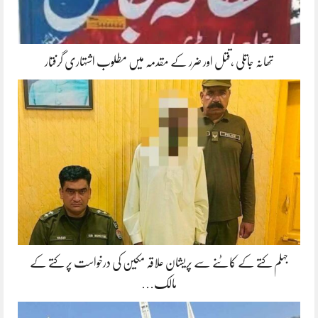
تھانہ جاتلی ،قتل اور ضرر کے مقدمہ میں مطلوب اشتہاری گرفتار
جہلم کتے کے کاٹنے سے پریشان علاقہ مکین کی درخواست پر کتے کے
مالک…