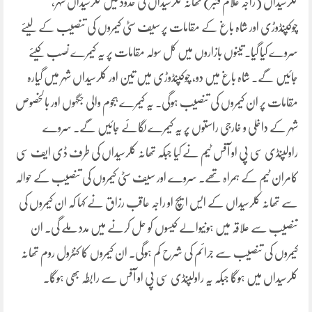
کلرسیداں (راجہ غلام قنبر) تھانہ کلرسیداں کی حدود میں کلرسیداں شہر،
چوکپنڈوڑی اور شاہ باغ کے مقامات پر سیف سٹی کیمروں کی تنصیب کے لیئے
سروے کیا گیا۔ تینوں بازاروں میں کل سولہ مقامات پر یہ کیمرے نصب کیئے
جائیں گے۔ شاہ باغ میں دو، چوکپنڈوڑی میں تین اور کلرسیداں شہر میں گیارہ
مقامات پر ان کیمروں کی تنصیب ہوگی۔ یہ کیمرے ہجوم والی جگہوں اور بالخصوص
شہر کے داخلی و خارجی راستوں پر یہ کیمرے لگائے جائیں گے۔ سروے
راولپنڈی سی پی او آفس ٹیم نے کیا جبکہ تھانہ کلرسیداں کی طرف ڈی ایف سی
کامران ٹیم کے ہمراہ تھے۔ سروے اور سیف سٹی کیمروں کی تنصیب کے حوالہ
سے تھانہ کلرسیداں کے ایس ایچ او راجہ عاقب رزاق نے کہا کہ ان کیمروں کی
تنصیب سے علاقہ میں ہونیوالے کیسوں کو حل کرنے میں مدد ملے گی۔ ان
کیمروں کی تنصیب سے جرائم کی شرح کم ہوگی۔ ان کیمروں کا کنٹرول روم تھانہ
کلرسیداں میں ہوگا جبکہ یہ راولپنڈی سی پی او آفس سے رابطہ بھی ہوگا۔