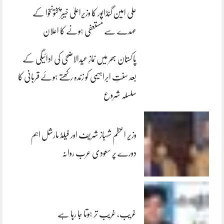
علی امین گنڈاپور کا وزیراعلیٰ خیبرپختونخوا کے
عہدے سے مستعفی ہونے کا اعلان
پاکستان بھر میں نمازِ عیدالاضحی کی ادائیگی کے
بعد سنتِ ابراہیمی کو زندہ رکھتے ہوئے قربانی کا
سلسلہ شروع
وزیر اعظم شہباز شریف اور فیلڈ مارشل اہم
دورے پر سعودی عرب روانہ
غریب، غریب تر ہوتا جا رہا ہے