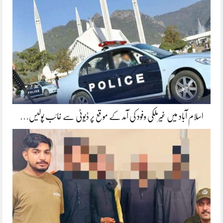
اسلام آباد میں غیرملکی وفود کی آمد کے موقع پر ڈیوٹی سے غائب پولیس…