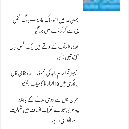
بھون نلہ میں افسوسناک حادثہ — بزرگ شخص
پلی سے گر کر نالے میں بہہ گیا
کہوٹہ: فائرنگ کے واقعے میں ایک شخص جاں
بحق، تین زخمی
انجینئر قمراسلام راجہ کی کمبوڈیا سے ہنگامی کال
پر چکری میں 16 افراد کا کامیاب ریسکیو
عمران خان سے دوستی ہونے کے باوجود
چودھری نثار نے تحریک انصاف میں شمولیت
سے انکاری رہے