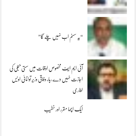
“یہ سسٹم اب نہیں چلے گا”
آئی ایم ایف مخصوص اوقات میں سستی بجلی کی
اجازت نہیں دے رہا، وفاقی وزیر توانائی اویس
لغاری
ایک اچھا مقرر اور خطیب