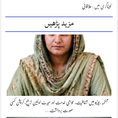
کیٹاگری میں :
علاقائی
مزید پڑھیں
محکمہ ریونیو میں شفافیت، عوامی خدمت اور میرٹ اولین ترجیح، کرپشن کسی
صورت برداشت…