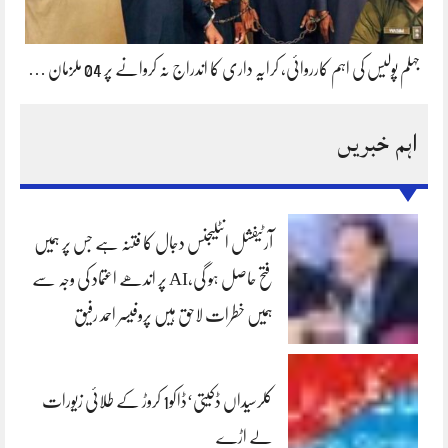
جہلم پولیس کی اہم کارروائی، کرایہ داری کا اندراج نہ کروانے پر 04 ملزمان …
اہم خبریں
آرٹیفشل انٹلیجنس دجال کا فتنہ ہے جس پر ہمیں
فتح حاصل ہو گی،AI پر اندھے اعتماد کی وجہ سے
ہمیں خطرات لاحق ہیں پروفیسر احمد رفیق
کلرسیداں ڈکیتی‘ڈاکو1 کروڑ کے طلائی زیورات
لے اڑے