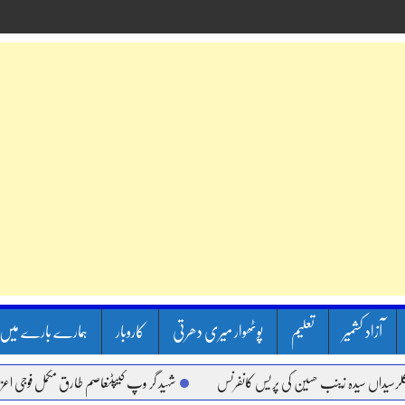
آزاد کشمیر
تعلیم
پوٹھوار میری دھرتی
کاروبار
ہمارے بارے میں
اں سیدہ زینب حسین کی پریس کانفرنس
شہید گر وپ کیپٹنعاصم طارق مکمل فوجی اعزاز کے س