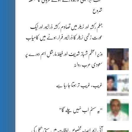
شروع
جہلم رکشہ اور ٹریلر میں تصادم رکشہ ڈرائیور اور ایک
عورت زخمی ٹریلر کا ڈرائیور فرار ہونے میں کامیاب
وزیر اعظم شہباز شریف اور فیلڈ مارشل اہم دورے پر
سعودی عرب روانہ
غریب، غریب تر ہوتا جا رہا ہے
“یہ سسٹم اب نہیں چلے گا”
آئی ایم ایف مخصوص اوقات میں سستی بجلی کی