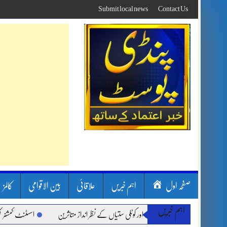
Skip
Submit local news
Contact Us
to
content
صفحہ اول
اہم خبریں
علاقائی
بین الاقوامی
کالمز
اہم خبریں
ون بارشیں، لینڈ سلائیڈنگ اور کوٹلی ستیاں کے نظر انداز متاثرین
اسسٹنٹ کمشنر کلرسید