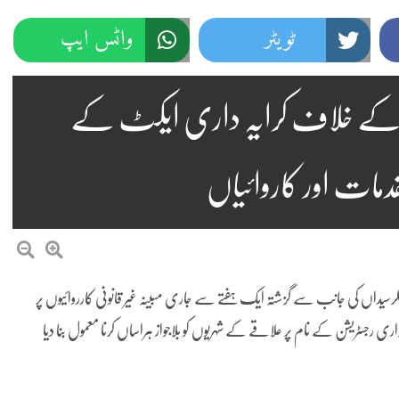
ٹویٹر
واٹس ایپ
وں کے خلاف کرایہ داری ایکٹ کے
دمات اور کاروائیاں
کلرسیداں کی جانب سے گزشتہ ایک ہفتے سے جاری مبینہ غیر قانونی کارروائیوں پر
ری رجسٹریشن کے نام پر علاقے کے شہریوں کو بلاجواز ہراساں کرنا معمول بنا دیا