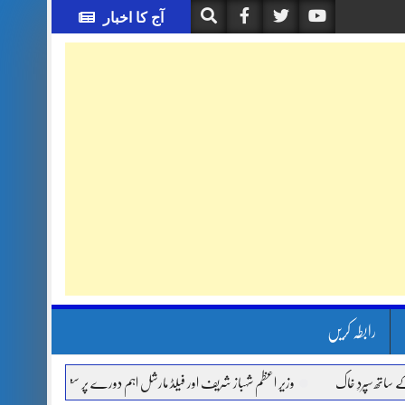
آج کا اخبار
رابطہ کریں
ِ خاک
وزیر اعظم شہباز شریف اور فیلڈ مارشل اہم دورے پر سعودی عرب روانہ
آ