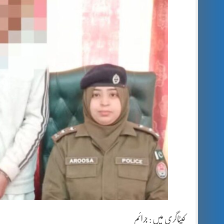
کیٹاگری میں :
جرائم