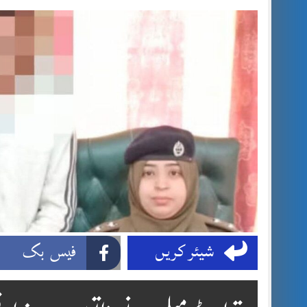
شیئر کریں
فیس بک