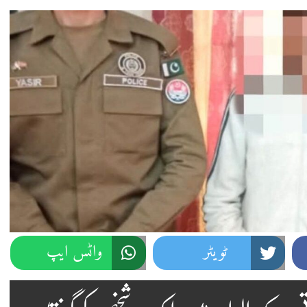
ٹویٹر
واٹس ایپ