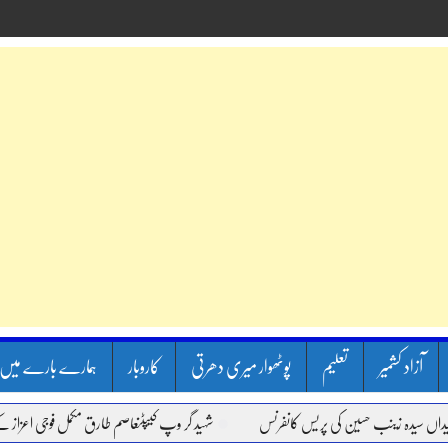
آزاد کشمیر
تعلیم
پوٹھوار میری دھرتی
کاروبار
ہمارے بارے میں
 زینب حسین کی پریس کانفرنس
شہید گر وپ کیپٹنعاصم طارق مکمل فوجی اعزاز کے ساتھ سپرد