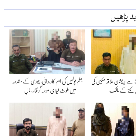
د پڑھیں
 سے پریشان علاقہ مکین کی
جہلم پولیس کی اہم کارروائی، چوری کے مقدمہ
ر کتے کے مالک…
میں ملوث لیڈی ملزمہ گرفتار، مالِ…