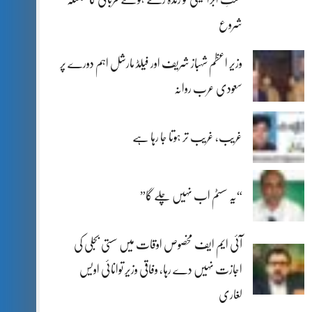
شروع
وزیر اعظم شہباز شریف اور فیلڈ مارشل اہم دورے پر
سعودی عرب روانہ
غریب، غریب تر ہوتا جا رہا ہے
“یہ سسٹم اب نہیں چلے گا”
آئی ایم ایف مخصوص اوقات میں سستی بجلی کی
اجازت نہیں دے رہا، وفاقی وزیر توانائی اویس
لغاری