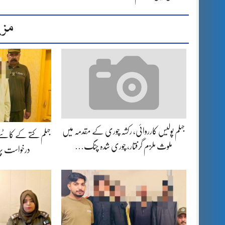
مزی
جہلم پولیس کارروائی، رکشہ چوری کے مقدمہ میں
جہلم کتے کے کاٹنے
ملوث ملزم گرفتار، چوری شدہ چنگ…
درخواست پ