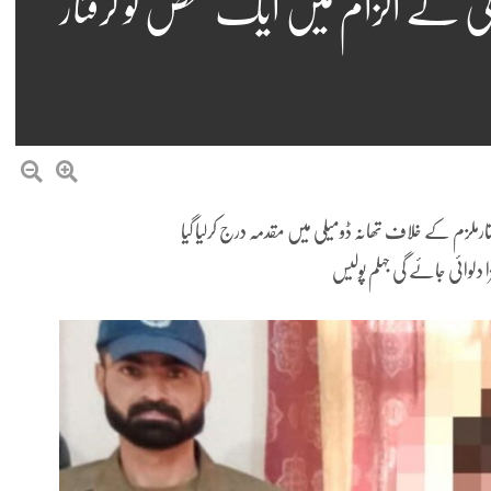
ی کے الزام میں ایک شخص کو گرفتار
رفتارملزم کے خلاف تھانہ ڈومیلی میں مقدمہ درج کرلیا گیا
 دلوائی جائے گی جہلم پولیس