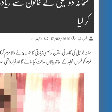
تھانہ ڈومیلی نے خاتون سے زیادت
کر لیا
17/02/2026
ظفر رشید
0 تبصرے
تھانہ ڈومیلی کی کاروائی،خاتون کو جنسی زیادتی کا نشانہ بنانے والا ملزم گ
ملزم کو ٹھوس شواہد کے ساتھ چالان عدالت کیا جائے گا اور قرار واقعی سزا