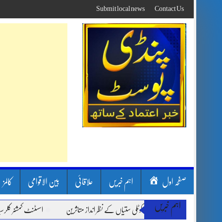
Skip
Submit local news
Contact Us
to
content
صفحہ اول
اہم خبریں
علاقائی
بین الاقوامی
کالمز
اہم خبریں
ں، لینڈ سلائیڈنگ اور کوٹلی ستیاں کے نظر انداز متاثرین
اسسٹنٹ کمشنر کلرسیداں سیدہ