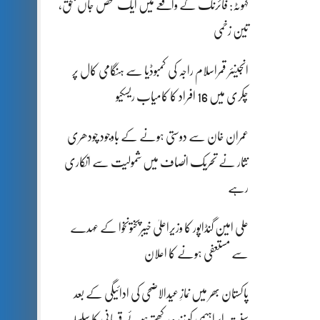
کہوٹہ: فائرنگ کے واقعے میں ایک شخص جاں بحق،
تین زخمی
انجینئر قمراسلام راجہ کی کمبوڈیا سے ہنگامی کال پر
چکری میں 16 افراد کا کامیاب ریسکیو
عمران خان سے دوستی ہونے کے باوجود چودھری
نثار نے تحریک انصاف میں شمولیت سے انکاری
رہے
علی امین گنڈاپور کا وزیراعلیٰ خیبرپختونخوا کے عہدے
سے مستعفی ہونے کا اعلان
پاکستان بھر میں نمازِ عیدالاضحی کی ادائیگی کے بعد
سنتِ ابراہیمی کو زندہ رکھتے ہوئے قربانی کا سلسلہ