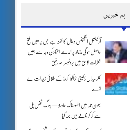
اہم خبریں
آرٹیفشل انٹلیجنس دجال کا فتنہ ہے جس پر ہمیں فتح
حاصل ہو گی،AI پر اندھے اعتماد کی وجہ سے ہمیں
خطرات لاحق ہیں پروفیسر احمد رفیق
کلرسیداں ڈکیتی‘ڈاکو1 کروڑ کے طلائی زیورات لے
اڑے
بھون نلہ میں افسوسناک حادثہ — بزرگ شخص پلی
سے گر کر نالے میں بہہ گیا