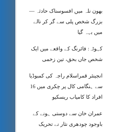
بھون نلہ میں افسوسناک حادثہ —
بزرگ شخص پلی سے گر کر نالے
میں بہہ گیا
کہوٹہ: فائرنگ کے واقعے میں ایک
شخص جاں بحق، تین زخمی
انجینئر قمراسلام راجہ کی کمبوڈیا
سے ہنگامی کال پر چکری میں 16
افراد کا کامیاب ریسکیو
عمران خان سے دوستی ہونے کے
باوجود چودھری نثار نے تحریک