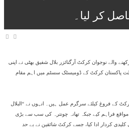
صل کر لیا۔
کھنے والے نوجوان کرکٹ آرگنائزر بلال شفیق بھٹی نے اپنی
ولت پاکستان کرکٹ کے ڈومیسٹک سسٹم میں اہم مقام
کٹ کے فروغ کیلئے سرگرم عمل ہیں۔ انہوں نے “البلال
مواقع فراہم کیے جبکہ تھانہ چونترہ کی سب سے بڑی
کلیدی کردار ادا کیا، جسے کرکٹ شائقین نے بے حد