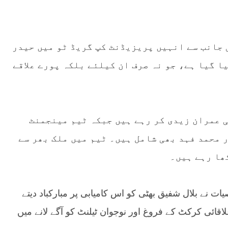
جانب سے انہیں پریزیڈنٹ کپ گریڈ ٹو میں حیدر
 گیا ہے، جو نہ صرف ان کیلئے بلکہ پورے علاقے
 عمران زیدی کر رہے ہیں جبکہ ٹیم مینجمنٹ
 محمد فہد بھی شامل ہیں۔ ٹیم میں ملک بھر سے
کھا رہے ہیں۔
نے بلال شفیق بھٹی کو اس کامیابی پر مبارکباد دیتے
قائی کرکٹ کے فروغ اور نوجوان ٹیلنٹ کو آگے لانے میں