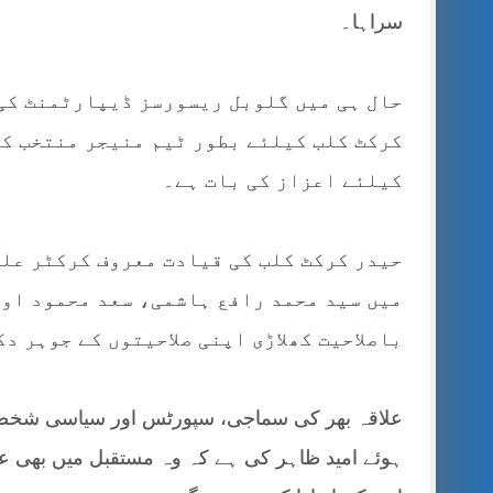
سراہا۔
حال ہی میں گلوبل ریسورسز ڈیپارٹمنٹ کی 
کرکٹ کلب کیلئے بطور ٹیم منیجر منتخب کیا
کیلئے اعزاز کی بات ہے۔
حیدر کرکٹ کلب کی قیادت معروف کرکٹر علی
میں سید محمد رافع ہاشمی، سعد محمود اور
باصلاحیت کھلاڑی اپنی صلاحیتوں کے جوہر د
علاقہ بھر کی سماجی، سپورٹس اور سیاسی شخصیات 
ہوئے امید ظاہر کی ہے کہ وہ مستقبل میں بھی علا