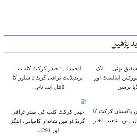
د پڑھیں
شفیق بھٹی — ایک
الحمدللہ! حیدر کرکٹ کلب نے
پورٹس اینالسٹ اور
پریذیڈنٹ ٹرافی گریڈ 2 سلور کا
یا پرسن
ٹائٹل اپنے نام…
 پاکستان کرکٹ کا
حیدر کرکٹ کلب کی صدر ٹرافی
 ہیں، شعیب اختر
گریڈ ٹو میں شاندار کامیابی، اننگز
اور 294…