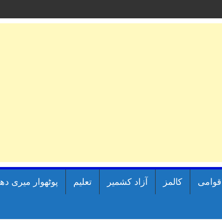
اقوامی
کالمز
آزاد کشمیر
تعلیم
پوٹھوار میری دھ