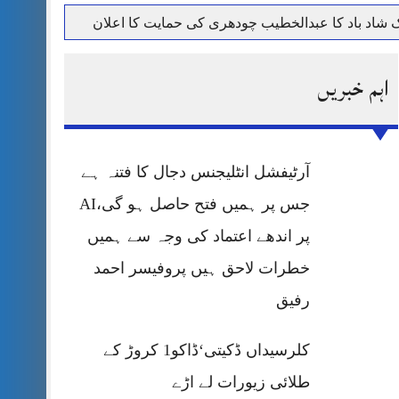
حرمت پر قربان
اہم خبریں
 کی پریس کانفرنس
آرٹیفشل انٹلیجنس دجال کا فتنہ ہے
جس پر ہمیں فتح حاصل ہو گی،AI
پر اندھے اعتماد کی وجہ سے ہمیں
خطرات لاحق ہیں پروفیسر احمد
رفیق
کلرسیداں ڈکیتی‘ڈاکو1 کروڑ کے
طلائی زیورات لے اڑے