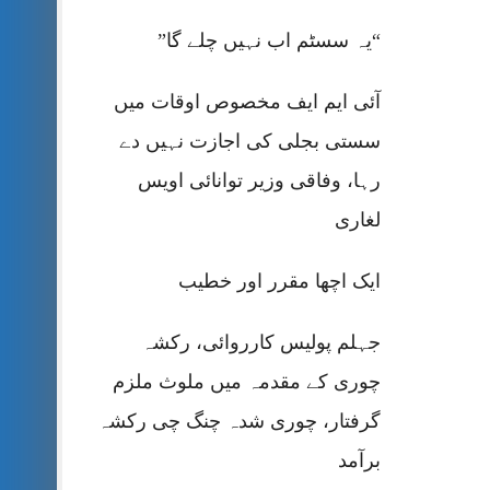
“یہ سسٹم اب نہیں چلے گا”
آئی ایم ایف مخصوص اوقات میں
سستی بجلی کی اجازت نہیں دے
رہا، وفاقی وزیر توانائی اویس
لغاری
ایک اچھا مقرر اور خطیب
جہلم پولیس کارروائی، رکشہ
چوری کے مقدمہ میں ملوث ملزم
گرفتار، چوری شدہ چنگ چی رکشہ
برآمد