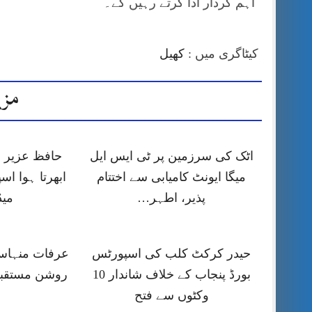
اہم کردار ادا کرتے رہیں گے۔
کیٹاگری میں :
کھیل
مزی
اٹک کی سرزمین پر ٹی ایس ایل
حافظ عزیر 
میگا ایونٹ کامیابی سے اختتام
ابھرتا ہوا اس
پذیر، اطہر…
میڈ
حیدر کرکٹ کلب کی اسپورٹس
عرفات منہاس
بورڈ پنجاب کے خلاف شاندار 10
روشن مستقبل
وکٹوں سے فتح