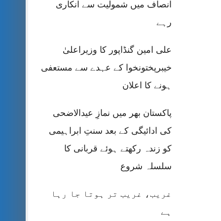
انصاف میں شمولیت سے انکاری
رہے
علی امین گنڈاپور کا وزیراعلیٰ
خیبرپختونخوا کے عہدے سے مستعفی
ہونے کا اعلان
پاکستان بھر میں نمازِ عیدالاضحی
کی ادائیگی کے بعد سنتِ ابراہیمی
کو زندہ رکھتے ہوئے قربانی کا
سلسلہ شروع
غریب، غریب تر ہوتا جا رہا
ہے