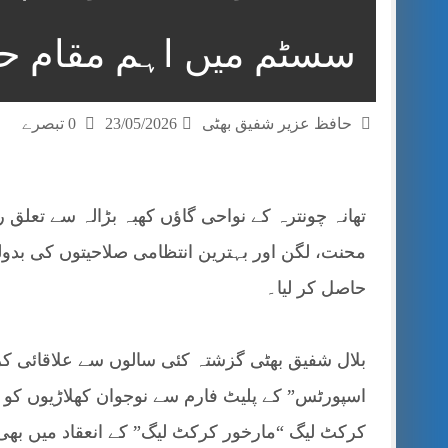
سسٹم میں اہم مقام حا
حافظ عزیر شفیق بھٹی
23/05/2026
0 تبصرے
تھانہ چونترہ کے نواحی گاؤں کھبہ بڑالہ سے تعلق ر
محنت، لگن اور بہترین انتظامی صلاحیتوں کی بد
حاصل کر لیا۔
بلال شفیق بھٹی گزشتہ کئی سالوں سے علاقائی کر
اسپورٹس” کے پلیٹ فارم سے نوجوان کھلاڑیوں کو 
کرکٹ لیگ “مارخور کرکٹ لیگ” کے انعقاد میں بھی 