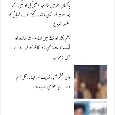
پاکستان بھر میں نمازِ عیدالاضحی کی ادائیگی کے
بعد سنتِ ابراہیمی کو زندہ رکھتے ہوئے قربانی کا
سلسلہ شروع
جہلم رکشہ اور ٹریلر میں تصادم رکشہ ڈرائیور اور
ایک عورت زخمی ٹریلر کا ڈرائیور فرار ہونے
میں کامیاب
وزیر اعظم شہباز شریف اور فیلڈ مارشل اہم
دورے پر سعودی عرب روانہ