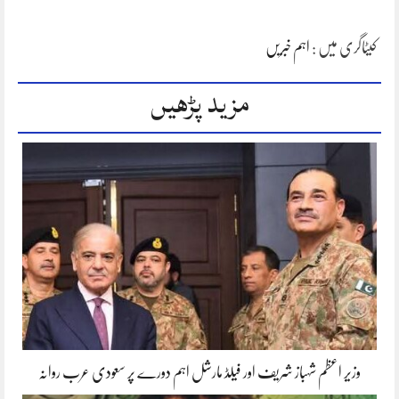
کیٹاگری میں :
اہم خبریں
مزید پڑھیں
وزیر اعظم شہباز شریف اور فیلڈ مارشل اہم دورے پر سعودی عرب روانہ