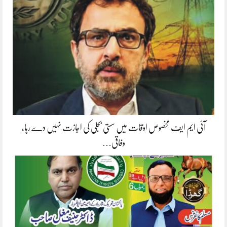
آئی ایم ایف مخصوص اوقات میں سستی بجلی کی اجازت نہیں دے رہا،
وفاقی…