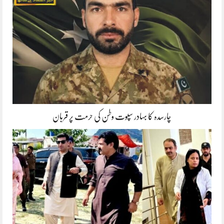
چارسدہ کا بہادر سپوت وطن کی حرمت پر قربان