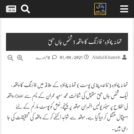
Skip
to
content
تھانہ چونترہ‘ فائرنگ کا واقعہ 1 شخص جاں بحق
01/08/2021
Abdul Khateeb
0 تبصرے
تھانہ چونترہ (نمائندہ پنڈی پوسٹ) تھانہ چونترہ کے علاقہ میں فائرنگ کا واقعہ،
ایک شخص جاں بحق مقتول کی شناخت محمد سعید عمران کے نام سے ہوئ،واقعہ
کی اطلاع پر سینئر پولیس افسران موقعہ پر پہنچے،نعش کو پوسٹ مارٹم کے لئے
ہسپتال منتقل کر دیا گیا ہے، موقعہ سے شواہد اکٹھے کر کے واقعہ کی تحقیقات کی جا
رہی ہیں۔