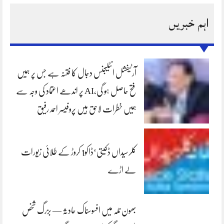
اہم خبریں
آرٹیفشل انٹلیجنس دجال کا فتنہ ہے جس پر ہمیں
فتح حاصل ہو گی،AI پر اندھے اعتماد کی وجہ سے
ہمیں خطرات لاحق ہیں پروفیسر احمد رفیق
کلرسیداں ڈکیتی‘ڈاکو1 کروڑ کے طلائی زیورات
لے اڑے
بھون نلہ میں افسوسناک حادثہ — بزرگ شخص