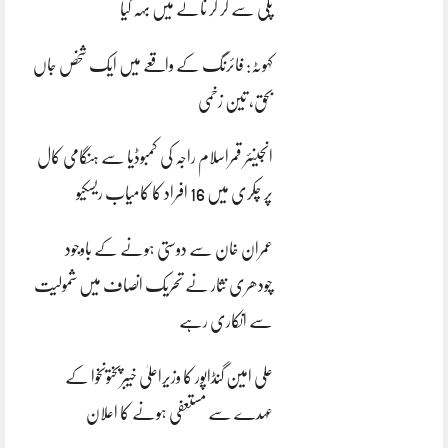
پلی سے گر کر نالے میں بہہ گیا
کہوٹہ: فائرنگ کے واقعے میں ایک شخص جاں
بحق، تین زخمی
انجینئر قمراسلام راجہ کی کمبوڈیا سے ہنگامی کال
پر چکری میں 16 افراد کا کامیاب ریسکیو
عمران خان سے دوستی ہونے کے باوجود
چودھری نثار نے تحریک انصاف میں شمولیت
سے انکاری رہے
علی امین گنڈاپور کا وزیراعلیٰ خیبرپختونخوا کے
عہدے سے مستعفی ہونے کا اعلان