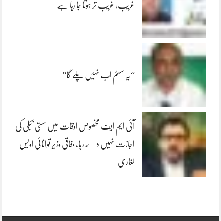
غریب، غریب تر ہوتا جا رہا ہے
“یہ سسٹم اب نہیں چلے گا”
آئی ایم ایف مخصوص اوقات میں سستی بجلی کی
اجازت نہیں دے رہا، وفاقی وزیر توانائی اویس
لغاری