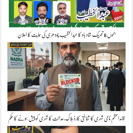
جموں 6 تحریک شاد باد کا عبدالخطیب چودھری کی حمایت کا اعلان
قائداعظم نامی شہری کا شناختی کارڈ بلاک،عدالت کا شہری کو پیش ہونے کا حکم