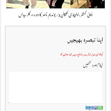
ڈپٹی کمشنر راولپنڈی کیپٹن(ر) ندیم ناصر کا دورہء کلرسیداں
اپنا تبصرہ بھیجیں
آپکا ای میل ایڈریس شائع نہیں کیا جائے گا
اپنا تبصرہ لکھیں