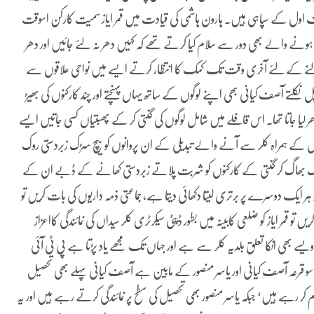
ے صف اول کے سپاہی ہیں۔ ہارون ہاشمی کی قیادت میں قمر ایاز سمیت کارکن اسوقت
ے والے بھی دور سے سلام کیا کرتے تھے کہ کہیں دھر نہ لئے جائیں اور دھر
کالنے کے لئے آخری وقت تک کمک کا انتظار کرتے ایسے میں نواحی علاقوں سے
نکلتے آصف کیانی بھی اپنے لوگوں کے ساتھ یہاں پہنچتے اور چند کارکنوں کی بھیڑ
یا جاتا تھا۔ اس قافلے میں شامل لوگوں کی گنتی کر کے پھبتیاں کسی جاتیں ایسے
کے ہمراہ کلر سے آنے والے تبدیلی کے ان پروانوں کو بیچ سڑک زبردستی روک
ھی بھاگ بھاگ کر گنتی کے کارکنوں کو شربت پلاتے زبردستی کھانے کے ڈبے ان کے
ر ایک دوسرے پر برتری لیتا دکھائی دیتا ہے، جماعتی ذمہ داریوں کی بات کریں تو
قمر ایاز کو ضلعی کابینہ میں بطور ڈپٹی سیکرٹری کلر سیداں کی نمائندگی کااعزاز
یسے بھی انکا تعلق بلدیہ کلر سے ہے اور جہاں تک مجھے یاد پڑتا ہے پی ٹی آئی
۔ سو قرعہ آصف کیانی اور یاسر منصور کے مابین ہے آصف کیانی پہلے بھی تحصیل
رہے ہیں‘ جبکہ یاسر منصور بھی تحصیل کی سطح پر نمائندگی کرتے رہے ہیں اور یہ