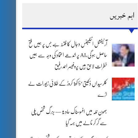
اہم خبریں
آرٹیفشل انٹلیجنس دجال کا فتنہ ہے جس پر ہمیں فتح
حاصل ہو گی،AI پر اندھے اعتماد کی وجہ سے ہمیں
خطرات لاحق ہیں پروفیسر احمد رفیق
کلرسیداں ڈکیتی‘ڈاکو1 کروڑ کے طلائی زیورات لے
اڑے
بھون نلہ میں افسوسناک حادثہ — بزرگ شخص پلی
سے گر کر نالے میں بہہ گیا