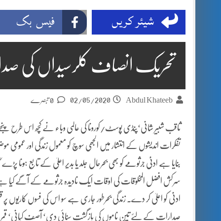
شیئر کریں
فیس بک
تحریک انصاف کلرسیداں کی صدارت
02/05/2020
Abdul Khateeb
0 تبصرے
ثاقب شبیر شانی‘پنڈی پوسٹ/کورونا کی عالمی وباء نے کچھ اس طرح پن
تفکرات اندیشوں کے انتشار میں الجھی سوچ کو معمول زندگی اور عمومی مو
بنایا ہے ادنیٰ جرثومے کو بھی بحرحال جلد یا بدیر اعلیٰ کے تابع ہونا پڑے 
سرکش افضل المخلوقات کی اوقات ایک نادیدہ جرثومے کے آگے کیا ہے 
ادنیٰ کو اعلیٰ کر دے۔ زندگی بحرطور جاری ہے سو اس کی فسوں کاریوں 
صدارات کے لئے تین ناموں کی بازگشت سنائی دی‘ آصف کیانی‘ قمر ایاز