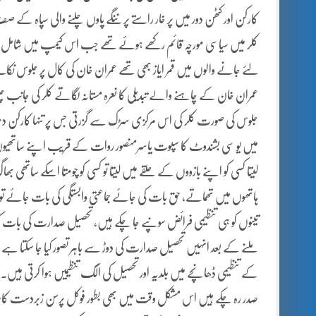
کارکن اور کٹھن دور میں پر خار راستے پر ننگے پاوں چلنے والی سپاہ ک
کلر میں سیاسی مورچہ قائم رکھے ہوئے تھے جب اس کیمپ میں شامل ہون
لئے جانے والوں میں قمر ایاز بھی تھے عمران خان کی کال پر جلوس ن
عمران خان کے چاہنے والے تبدیلی کا نعرہ مستانہ لگاتے کلر کی جانب چل 
جلوس کی صورت کلر کی اس مرکزی سڑک سے گزرتی جس پر تنہا کارکن دھر ل
میں یو سی بشندوٹ کا سپوت یاسرمنصور روات کے قریب اپنے ساتھیوں 
لیتا کسی کو اپنے بازووں کے حلقے میں لیتا تو کسی کو چومتا اسکے سات
ہاتھوں میں تھماتے، حق بات کی جائے جماعتی وابستگی کی بات جائے تو ہ
تینوں کو ہی تنظیمی فرائض سونپے جا چکے ہیں، تحصیل صدارت کی بات کریں تو 
ملنے کے بعد انہیں تحصیل صدارت کی دوڑ سے باہر تصور کیا جا سکتا ہے و
کے تنظیمی ڈھانچے میں بلدیہ اور تحصیل کی الگ تنظیمیں ہوا کرتی ہیں
صدر رہ چکے ہیں اس مشکل وقت میں بھی بطور فوکل پرسن زبردست کام کر 