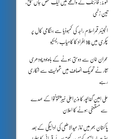
کہوٹہ: فائرنگ کے واقعے میں ایک شخص جاں بحق،
تین زخمی
انجینئر قمراسلام راجہ کی کمبوڈیا سے ہنگامی کال پر
چکری میں 16 افراد کا کامیاب ریسکیو
عمران خان سے دوستی ہونے کے باوجود چودھری
نثار نے تحریک انصاف میں شمولیت سے انکاری
رہے
علی امین گنڈاپور کا وزیراعلیٰ خیبرپختونخوا کے عہدے
سے مستعفی ہونے کا اعلان
پاکستان بھر میں نمازِ عیدالاضحی کی ادائیگی کے بعد
سنتِ ابراہیمی کو زندہ رکھتے ہوئے قربانی کا سلسلہ