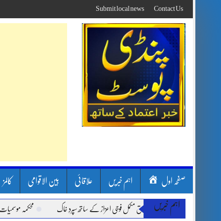
Skip
Submit local news
Contact Us
to
content
صفحہ اول
اہم خبریں
علاقائی
بین الاقوامی
کالمز
اہم خبریں
 گر وپ کیپٹنعاصم طارق مکمل فوجی اعزاز کے ساتھ سپردِ خاک
محکمہ موسمیات کا ملک کے 