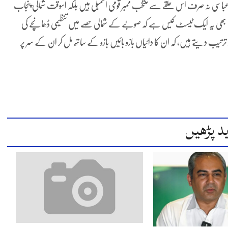
سی نہ صرف اس حلقے سے منتخب ممبر قومی اسمبلی ہیں بلکہ اسوقت شمالی پنجاب
ے بھی یہ ایک ٹیسٹ کیس ہے کہ صوبے کے شمالی حصے میں تنظیمی ڈھانچے کی
رتیب دیتے ہیں، کہ ان کا دائیاں بازو بائیں بازو کے ساتھ مل کر ان کے سر پر
د پڑھیں