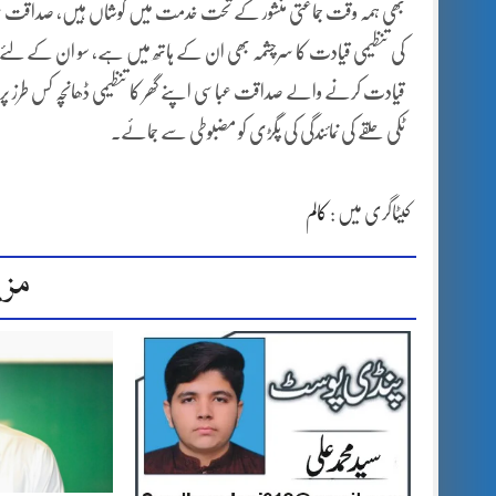
بھی ہمہ وقت جماعتی منشور کے تحت خدمت میں کوشاں ہیں، صداقت عبا
کی تنظیمی قیادت کا سرچشمہ بھی ان کے ہاتھ میں ہے، سو ان کے لئ
قیادت کرنے والے صداقت عباسی اپنے گھر کا تنظیمی ڈھانچہ کس طرز پر ت
ٹکی حلقے کی نمائندگی کی پگڑی کو مضبوطی سے جمائے۔
کیٹاگری میں :
کالم
مزی