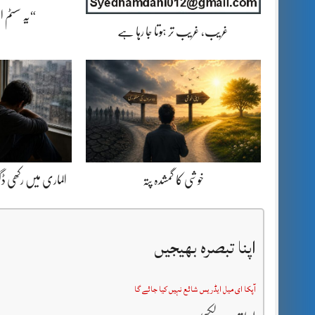
“یہ سسٹم 
غریب، غریب تر ہوتا جا رہا ہے
خوشی کا گمشدہ پتہ
الماری میں رکھی 
اپنا تبصرہ بھیجیں
آپکا ای میل ایڈریس شائع نہیں کیا جائے گا