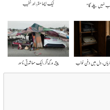
ایک اچھا مقرر اور خطیب
اب نہیں چلے گا”
ڈگریاں، دل میں دفن خواب
پیشہ ور گداگر ،ایک معاشرتی ناسور