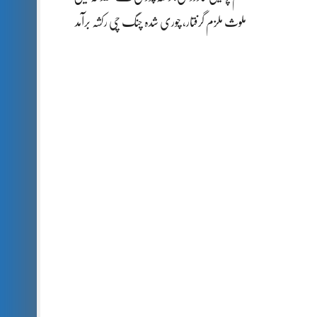
ملوث ملزم گرفتار، چوری شدہ چنگ چی رکشہ برآمد