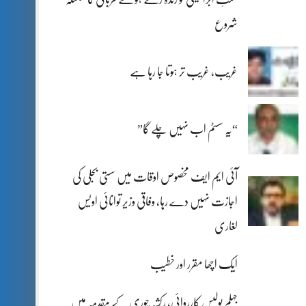
شروع
غریب، غریب تر ہوتا جا رہا ہے
“یہ سسٹم اب نہیں چلے گا”
آئی ایم ایف مخصوص اوقات میں سستی بجلی کی
اجازت نہیں دے رہا، وفاقی وزیر توانائی اویس
لغاری
ایک اچھا مقرر اور خطیب
جہلم پولیس کارروائی، رکشہ چوری کے مقدمہ میں