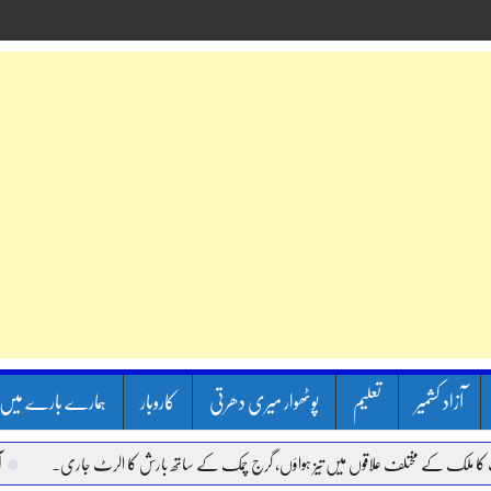
آزاد کشمیر
تعلیم
پوٹھوار میری دھرتی
کاروبار
ہمارے بارے میں
مختلف علاقوں میں تیز ہواؤں، گرج چمک کے ساتھ بارش کا الرٹ جاری.
آئی ایم ایف 