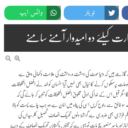
ٹویٹر
واٹس ایپ
 کیلئے دو امیدوار آمنے سامنے
جے گاڑھے ہیں کہ دنیا موت کی دہشت و، وحشت کی علامت دکھائی دیتی ہے
ضوعات پرمعکوس کرنے کا خیال بھی نہیں آیا‘ انسان کو اللہ نے افضل المخلوقات
گا‘ مگر قبل اس کے خدا کی ادنیٰ مخلوق افضل المخلوقات کو تنبیہ کر جائے گی کہ
سو خالق سے رجوع کریں اسی کی پناہ میں امان ہے وہ جب چاہے پست کو بالا
پر قلم طرازی بھی ضروری ہے گزشتہ دنوں تحریک انصاف تحصیل کلرسیداں کی
 اور یاسر منصور سچ بات تو یہی ہے کہ تینوں پاکستان تحریک انصاف کے دیرینہ