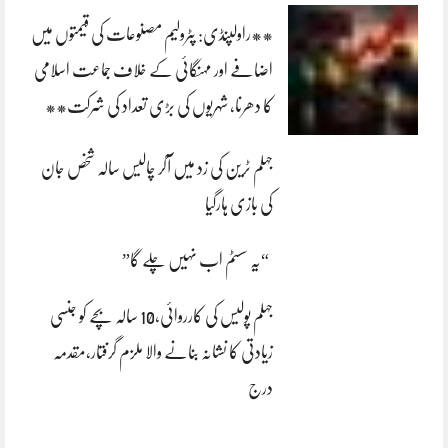
**راولپنڈی: پٹرولیم مصنوعات کی قیمتوں میں
اضافے اور مہنگائی کے خلاف جماعت اسلامی
کا دھرنا، شہریوں کی بڑی تعداد کی شرکت**
جہلم ٹرین کی زد میں آکر چالیس سالہ شخص جان
کی بازی ہارگیا
“یہ سسٹم اب نہیں چلے گا”
جہلم پولیس کی کارروائی،10 سالہ بچے کو جنسی
زیادتی کا نشانہ بنانے والا ملزم گرفتار،مقدمہ
درج