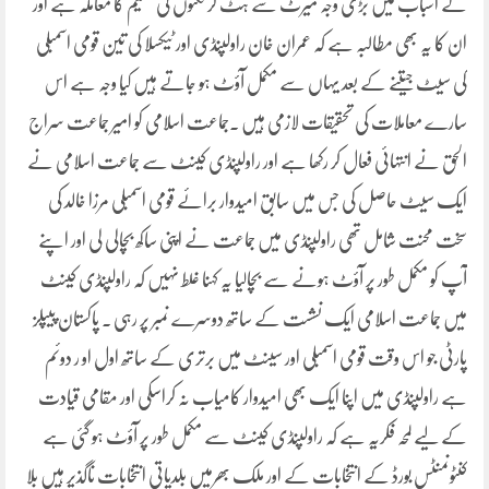
کے اسباب میں بڑی وجہ میرٹ سے ہٹ کر ٹکٹوں کی تقسیم کا معاملہ ہے اور
ان کا یہ بھی مطالبہ ہے کہ عمران خان راولپنڈی اور ٹیکسلا کی تین قومی اسمبلی
کی سیٹ جیتنے کے بعد یہاں سے مکمل آؤٹ ہو جاتے ہیں کیا وجہ ہے اس
سارے معاملات کی تحقیقات لازمی ہیں ۔جماعت اسلامی کو امیر جماعت سراج
الحق نے انتہائی فعال کر رکھا ہے اور راولپنڈی کینٹ سے جماعت اسلامی نے
ایک سیٹ حاصل کی جس میں سابق امیدوار برائے قومی اسمبلی مرزا خالد کی
سخت محنت شامل تھی راولپنڈی میں جماعت نے اپنی ساکھ بچالی لی اور اپنے
آپ کو مکمل طور پر آؤٹ ہونے سے بچالیا یہ کہنا غلط نہیں کہ راولپنڈی کینٹ
میں جماعت اسلامی ایک نشست کے ساتھ دوسرے نمبر پر رہی ۔ پاکستان پیپلز
پارٹی جو اس وقت قومی اسمبلی اور سینٹ میں برتری کے ساتھ اول او ر دوئم
ہے راولپنڈی میں اپنا ایک بھی امیدوار کامیاب نہ کراسکی اور مقامی قیادت
کے لیے لمحہ فکریہ ہے کہ راولپنڈی کینٹ سے مکمل طور پر آؤٹ ہو گئی ہے
کنٹونمنٹس بورڈ کے انتخابات کے اور ملک بھرمیں بلدیاتی انتخابات ناگذیر ہیں بلا