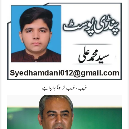
غریب، غریب تر ہوتا جا رہا ہے