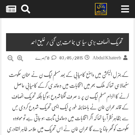
Skip
to
content
تحریک انصاف بڑی سیاسی جماعت بن گئی/ خلیق احمد
03/05/2015
Abdul Khateeb
0 تبصرے
کے جنر ل الیکشن میں واضع کامیابی کے بعد مسلم لیگ ن نے عنان حکومت
سنبھالاہی تھا کہ ملک بھر میں انتخابات میں دھاند ی کرکے کامیابی حاصل
کرنے کا الزام مسلم لیگ ن پر نہ صر ف لگناشروع ہو گیا بلکہ تحریک انصاف
کے قائد عمران خان نے باضابطہ طور پر ایک ایسی تحریک شروع کردی جس
سے بظاہرنظر آ رہا تھا کہ اگر انتخابات میں دھاندلی ثابت ہو جاتی ہے تو موجودہ
حکومت کو گھر جانا پڑے گا
عمران خان نے اس تحریک میں علامہ طاہر القادری