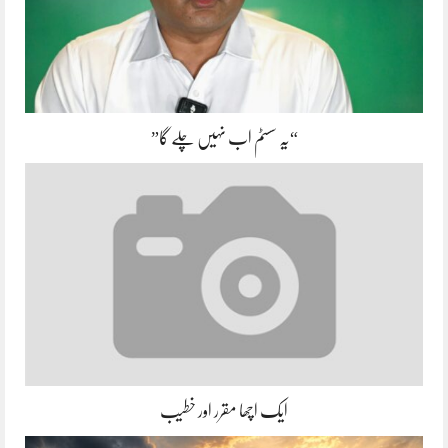
“یہ سسٹم اب نہیں چلے گا”
ایک اچھا مقرر اور خطیب