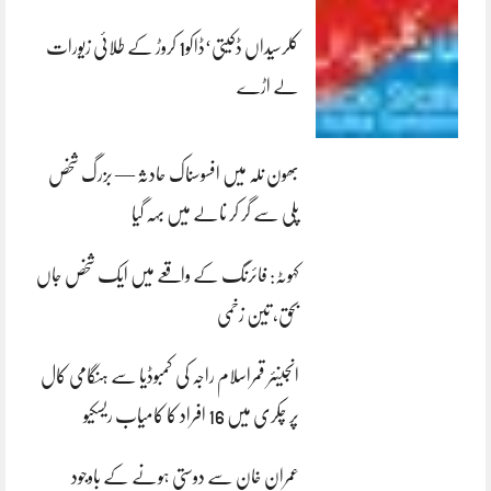
کلرسیداں ڈکیتی‘ڈاکو1 کروڑ کے طلائی زیورات
لے اڑے
بھون نلہ میں افسوسناک حادثہ — بزرگ شخص
پلی سے گر کر نالے میں بہہ گیا
کہوٹہ: فائرنگ کے واقعے میں ایک شخص جاں
بحق، تین زخمی
انجینئر قمراسلام راجہ کی کمبوڈیا سے ہنگامی کال
پر چکری میں 16 افراد کا کامیاب ریسکیو
عمران خان سے دوستی ہونے کے باوجود