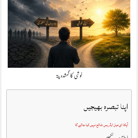
خوشی کا گمشدہ پتہ
اپنا تبصرہ بھیجیں
آپکا ای میل ایڈریس شائع نہیں کیا جائے گا