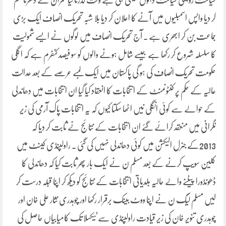
سیاست روایتی سیاست دانوں جیسی ہی ہے وقت گذرتا گیا عمران نے دھرنا ختم
کر دیا واپس اسمبلیوں میں آنے کا اعلان کر دیا بلا شبہ تحریک انصاف ایک بڑی
جماعت بن کر ابھری ہے ۔ آج تحریک انصاف میں لوگوں نے ایسے شمولیت
کا سلسلہ شروع کر رکھا ہے جیسے شامل ہونے والوں کو سو فیصد کنفرم ہے کہ اگلی
حکومت تحریک انصاف کی ہو گی پاکستان میں ایک لمبے عرصے کے بعد عدالت
عالیہ کے حکم پر کنٹونمنٹ کے انتخابات کا انعقاد کیا گیا ان انتخابات میں دھاندلی
کے حوالے سے کوئی انگلی نیں اٹھا سکتا کیوں کہ یہ انتخابات پاک آرمی کی زیر
نگرانی میں منعقد کرائے گئے ان انتخابات کے نتائج نے ثابت کر دیا کہ
2013کے جنرل الیکشن میں کوئی دھاندلی نہیں کی گئی ۔ راولپنڈی کینٹ میں
کلین سویپ کرنے کے بعد مسلم ن نے ایک بار پھر ثابت کیا کہ دھاندلی کا
ڈھونڈورا پیٹنے والے حالیہ بلدیاتی انتخابات کے نتائج کو دیکھ کر اپنا قبلہ درست کر
لیں مسلم لیگ ن نے اپنا ووٹ بینک برقرار رکھا اور چوہدری نثار علی خان اور
چوہدری تنویر خان کی زیر قیادت راولپنڈی سے ٹیکسلا تک کامیابیاں حاصل کی