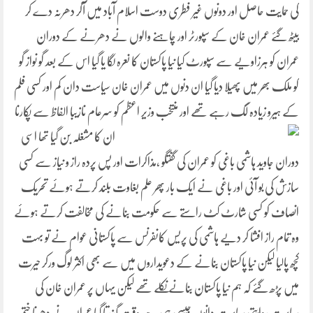
کی حمایت حاصل اور دونوں غیر فطری دوست اسلام آباد میں آکر دھرنہ دے کر
بیٹھ گئے عمران خان کے سپورٹر اور چاہنے والوں نے دھرنے کے دوران
عمران کو ہرزاویے سے سپورٹ کیا نیا پاکستان کا نعرہ لگا یا گیا اس کے بعد گو نواز گو
کو ملک بھر میں پھیلا دیا گیا ان دنوں میں عمران خان سیاست دان کم اور کسی فلم
کے ہیرو زیادہ لگ رہے تھے اور منتخب وزیر اعظم کو سرعام نازیبا الفاظ
سے پکارنا
ان کا مشغلہ بن گیا تھا اسی
دوران جاوید ہاشمی باغی کو عمران کی گفتگو ،مذاکرات اور پس پردہ راز و نیاز سے کسی
سازش کی بو آئی اور باغی نے ایک بار پھر علم بغاوت بلند کرتے ہوئے تحریک
انصاف کو کسی شارٹ کٹ راستے سے حکومت بنانے کی مخالفت کرتے ہوئے
وہ تمام راز افشا کر دیے ہاشمی کی پریس کانفرنس سے پاکستانی عوام نے تو بہت
کچھ پالیا لیکن نیا پاکستان بنانے کے دعویداروں میں سے بھی اکثر لوگ ورکر حیرت
میں پڑھ گئے کہ ہم نیا پاکستان بنانے نکلے تھے لیکن یہاں پر عمران خان کی