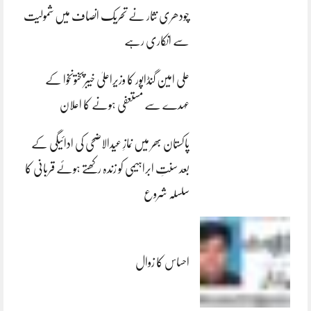
چودھری نثار نے تحریک انصاف میں شمولیت
سے انکاری رہے
علی امین گنڈاپور کا وزیراعلیٰ خیبرپختونخوا کے
عہدے سے مستعفی ہونے کا اعلان
پاکستان بھر میں نمازِ عیدالاضحی کی ادائیگی کے
بعد سنتِ ابراہیمی کو زندہ رکھتے ہوئے قربانی کا
سلسلہ شروع
احساس کا زوال