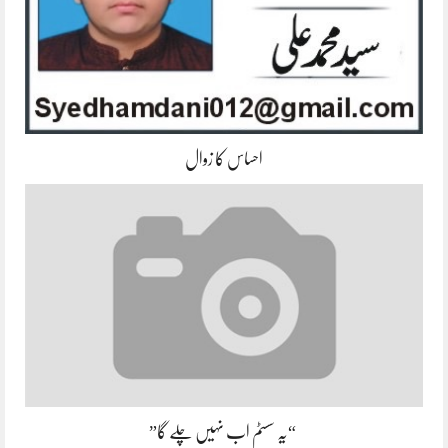
احساس کا زوال
“یہ سسٹم اب نہیں چلے گا”