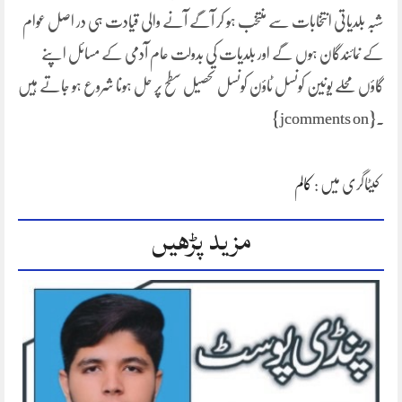
شبہ بلدیاتی انتخابات سے منتخب ہو کر آگے آنے والی قیادت ہی در اصل عوام
کے نمائندگان ہوں گے اور بلدیات کی بدولت عام آدمی کے مسائل اپنے
گاؤں محلے یونین کونسل ٹاؤن کونسل تحصیل سطح پر حل ہونا شروع ہو جاتے ہیں
۔{jcomments on}
کیٹاگری میں :
کالم
مزید پڑھیں