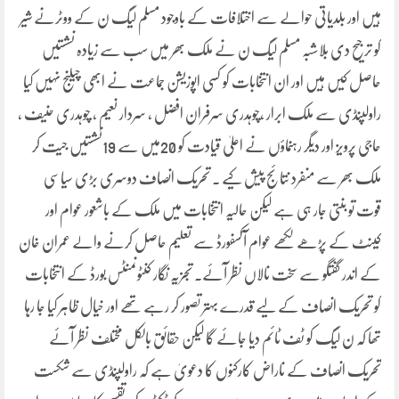
ہیں اور بلدیاتی حوالے سے اختلافات کے باوجود مسلم لیگ ن کے ووٹرنے شیر
کو ترجیح دی بلاشبہ مسلم لیگ ن نے ملک بھر میں سب سے زیادہ نشستیں
حاصل کیں ہیں اور ان انتخابات کو کسی اپوزیشن جماعت نے ابھی چیلنج نہیں کیا
راولپنڈی سے ملک ابرار ،چوہدری سرفران افضل ، سردار نعیم ، چوہدری حنیف ،
حاجی پرویز اور دیگر رہنماؤں نے اعلیٰ قیادت کو 20میں سے 19نشستیں جیت کر
ملک بھر سے منفرد نتائج پیش کیے ۔ تحریک انصاف دوسری بڑی سیاسی
قوت تو بنتی جار ہی ہے لیکن حالیہ انتخابات میں ملک کے باشعور عوام اور
کینٹ کے پڑھے لکھے عوام آکسفورڈ سے تعلیم حاصل کرنے والے عمران خان
کے اندر گفتگو سے سخت نالاں نظر آئے۔ تجزیہ نگار کنٹونمنٹس بورڈ کے انتخابات
کو تحریک انصاف کے لیے قدرے بہتر تصور کر رہے تھے اور خیال ظاہر کیا جا رہا
تھا کہ ن لیگ کو ٹف ٹائم دیا جائے گا لیکن حقائق بالکل مختلف نظر آئے
تحریک انصاف کے ناراض کارکنوں کا دعویٰ ہے کہ راولپنڈی سے شکست