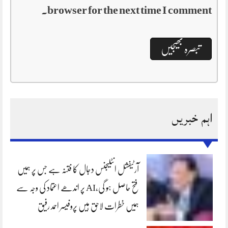
browser for the next time I comment.
اہم خبریں
آرٹیفشل انٹلیجنس دجال کا فتنہ ہے جس پر ہمیں
فتح حاصل ہو گی،AI پر اندھے اعتماد کی وجہ سے
ہمیں خطرات لاحق ہیں پروفیسر احمد رفیق