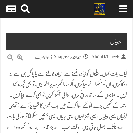
Skip
to
content
بیٹیاں
01/04/2024
Abdul Khateeb
0 تبصرے
ایک بات کہوں۔بیٹیوں کو زیادہ ہنسنے سے، زیادہ بولنے سے یا پاگل پن سے نہ
روکا کریں،اُن کو مسکرانے دیا کریں،اگر سارا گھر سر پر اٹھا لیں،تو بھی کچھ نہ کہا
کریں۔ بھائیوں کے ساتھ مذاق کریں، لڑائی جھگڑا کریں تو بھی کرنے دیا کریں۔
مقدر کے کھیل بڑے انوکھے ہوا کرتے ہیں جب تقدیر کا تھپڑ پڑتا ہے نا تویہی
لڑکیاں،یہی بیٹیاں، یہی شہزادیاں، یہی پریاں، یہی بہنیں مسکرانا تو دور کی بات
ہے بولنا تک بھول جاتی ہیں۔وقت سب سے بڑا ظالم ہے۔جو اُنکے وجود سے