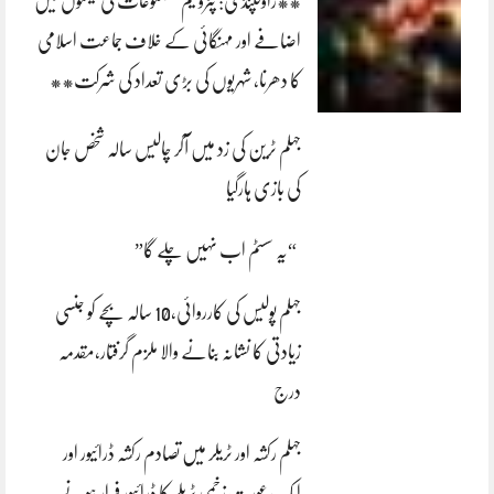
**راولپنڈی: پٹرولیم مصنوعات کی قیمتوں میں
اضافے اور مہنگائی کے خلاف جماعت اسلامی
کا دھرنا، شہریوں کی بڑی تعداد کی شرکت**
جہلم ٹرین کی زد میں آکر چالیس سالہ شخص جان
کی بازی ہارگیا
“یہ سسٹم اب نہیں چلے گا”
جہلم پولیس کی کارروائی،10 سالہ بچے کو جنسی
زیادتی کا نشانہ بنانے والا ملزم گرفتار،مقدمہ
درج
جہلم رکشہ اور ٹریلر میں تصادم رکشہ ڈرائیور اور
ایک عورت زخمی ٹریلر کا ڈرائیور فرار ہونے