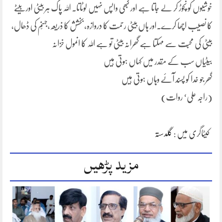
خوشیوں کو نچوڑ کر لے جاتا ہے اور کبھی واپس نہیں لوٹاتا۔ اللہ پاک ہر بیٹی اور بیٹے
کا نصیب اچھا کرے۔اور ہاں بیٹی رحمت کا دروازہ،بخشش کا ذریعہ،جہنّم کی ڈھال،
بیٹی کی محبّت سے مہکتا ہے گھرانہ بیٹی تو ہے اللہ کا انمول خزانہ
بیٹیاں سب کے مقدر میں کہاں ہوتی ہیں
گھر جو خدا کو پسند آئے وہاں ہوتی ہیں
(راجہ علی‘ روات)
کیٹاگری میں :
گلدستہ
مزید پڑھیں