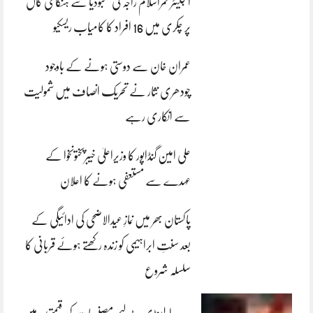
انجینئر قمراسلام راجہ کی کمبوڈیا سے ہنگامی کال
پر چکری میں 16 افراد کا کامیاب ریسکیو
عمران خان سے دوستی ہونے کے باوجود
چودھری نثار نے تحریک انصاف میں شمولیت
سے انکاری رہے
علی امین گنڈاپور کا وزیراعلیٰ خیبرپختونخوا کے
عہدے سے مستعفی ہونے کا اعلان
پاکستان بھر میں نمازِ عیدالاضحی کی ادائیگی کے
بعد سنتِ ابراہیمی کو زندہ رکھتے ہوئے قربانی کا
سلسلہ شروع