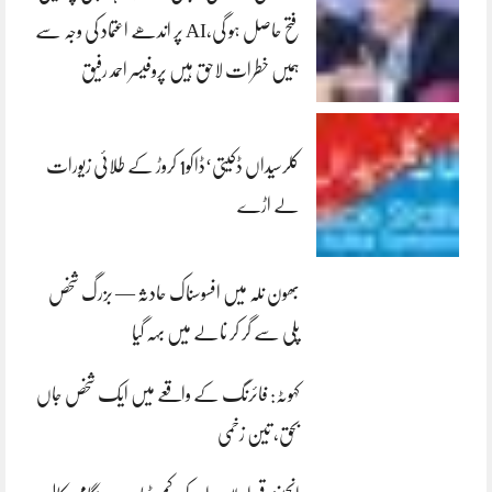
فتح حاصل ہو گی،AI پر اندھے اعتماد کی وجہ سے
ہمیں خطرات لاحق ہیں پروفیسر احمد رفیق
کلرسیداں ڈکیتی‘ڈاکو1 کروڑ کے طلائی زیورات
لے اڑے
بھون نلہ میں افسوسناک حادثہ — بزرگ شخص
پلی سے گر کر نالے میں بہہ گیا
کہوٹہ: فائرنگ کے واقعے میں ایک شخص جاں
بحق، تین زخمی