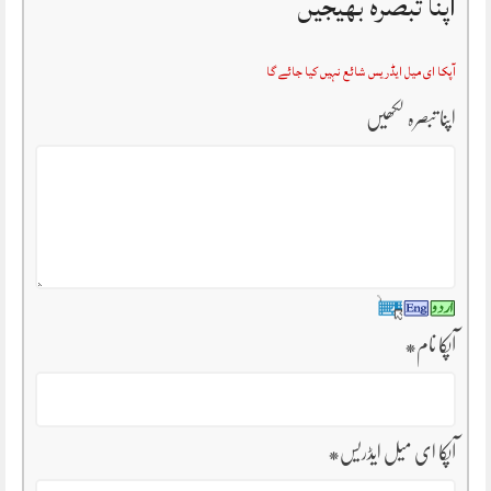
اپنا تبصرہ بھیجیں
آپکا ای میل ایڈریس شائع نہیں کیا جائے گا
اپنا تبصرہ لکھیں
آپکا نام
*
آپکا ای میل ایڈریس
*