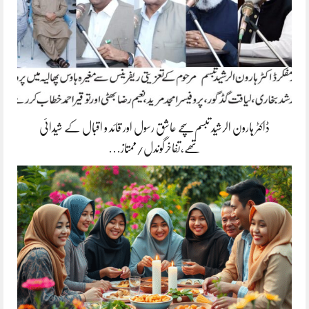
ڈاکٹر ہارون الرشید تبسم سچے عاشق رسول اور قائد و اقبال کے شیدائی
تھے،تفاخرگوندل/ممتاز…