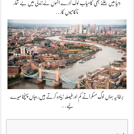
دنیا میں جتنے بھی کامیاب لوگ گزرے انہوں نےزندگی میں بے شمار
ناکامیوں کا…
برطانیہ جہاں لوگ مسکراتے کم اور فیصلہ زیادہ کرتے ہیں، وہاں پہنچنا میرے
لیے…