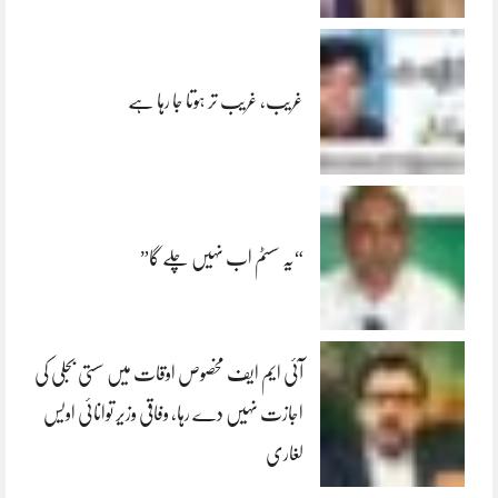
غریب، غریب تر ہوتا جا رہا ہے
“یہ سسٹم اب نہیں چلے گا”
آئی ایم ایف مخصوص اوقات میں سستی بجلی کی
اجازت نہیں دے رہا، وفاقی وزیر توانائی اویس
لغاری