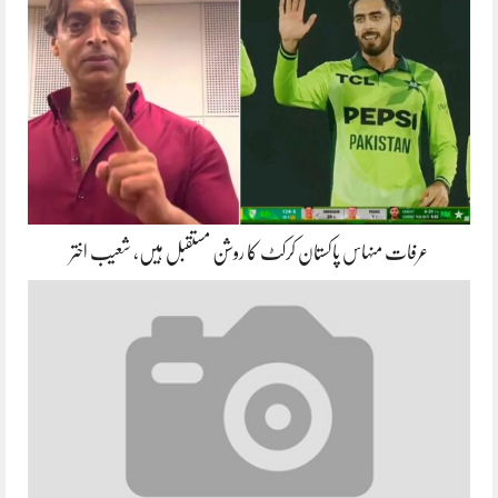
عرفات منہاس پاکستان کرکٹ کا روشن مستقبل ہیں، شعیب اختر