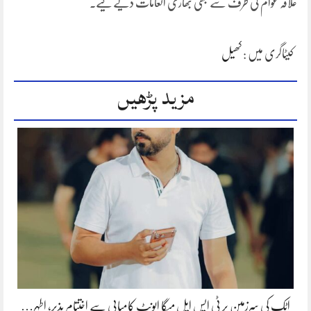
علاقہ عوام کی طرف سے بھی بھاری انعامات دیے گیے۔
کیٹاگری میں :
کھیل
مزید پڑھیں
اٹک کی سرزمین پر ٹی ایس ایل میگا ایونٹ کامیابی سے اختتام پذیر، اطہر…