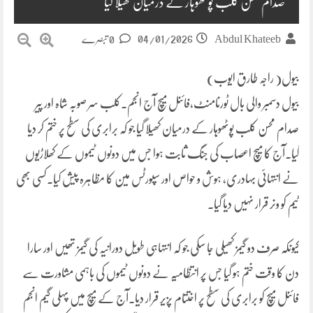
صدام محسن کلب پوٹھوہار کے درمیان کھیلا گیا
04/01/2026
Abdul Khateeb
0 تبصرے
بیول( راجہ طارق ایوب)
بیول دسمبر والی بال ٹورنامنٹ،فائنل میچ آج انجم۔کلب سر صوبہ شاہ اور پیر
صدام محسن کلب پوٹھوہار کے درمیان کھیلا گیا جو کہ برابری کی سطح پر ختم کر دیا
گیا۔آج کا میچ اعصاب کی جنگ ثابت ہوا جس میں دونوں ٹیموں کے کھلاڑیوں
نے انتہائی بہادری، ہوش و حواص اور سپورٹس مین کا مظاہرہ پیش کیا۔کسی بھی
ٹیم کو ونر قرار نہیں دیا گیا۔
کیونکہ صرف دو گیمز کھیلی جا سکی جو کہ انتہاہی طویل دورانیہ کی گیمز تھیں اور سارا
دن کا وقت ختم ہو گیا جس پر انتظامیہ نے دونوں ٹیموں کی باہمی مشاورت سے
فائنل میچ کو برابری کی سطح پر اختتام پزیر قرار دیا۔آج کے میچ میں پہلی گیم انجم