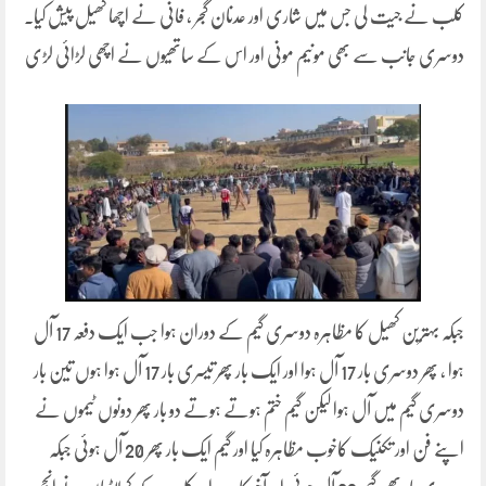
کلب نے جیت لی جس میں شاری اور عدنان گجر ، فانی نے اچھا کھیل پیش کیا۔
دوسری جانب سے بھی مونیم مونی اور اس کے ساتھیوں نے اچھی لڑائی لڑی
جبکہ بہترین کھیل کا مظاہرہ دوسری گیم کے دوران ہوا جب ایک دفعہ 17 آل
ہوا ، پھر دوسری بار 17 آل ہوا اور ایک بار پھر تیسری بار 17 آل ہوا ہوں تین بار
دوسری گیم میں آل ہوا لیکن گیم ختم ہوتے ہوتے دو بار پھر دونوں ٹیموں نے
اپنے فن اور تکنیک کاخوب مظاہرہ کیا اور گیم ایک بار پھر 20 آل ہوئی جبکہ