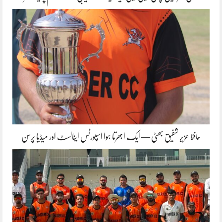
حافظ عزیر شفیق بھٹی — ایک ابھرتا ہوا اسپورٹس اینالسٹ اور میڈیا پرسن