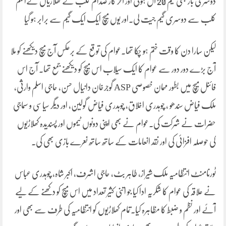
دوسری بار بھی گیم 20 آل ہوئی اور آخر کار صدام کلب کے کھلاڑیاں نےانجم
کلب سے دوسری گیم جیت لی۔اور یوں میچ ایک ایک گیم سے برابر ہو گیا
لیکن سارا دن کا وقت ختم ہو چکا تھا۔عوام کی توقع کے برعکس آج میچ دیکھنے کو ملا
آج بڑے دور دور سے عوام کا ایک سیلاب اس میچ کو دیکھنے جمع تھا۔ آج اس
فائنل میچ میں بطور مہمان خصوصی ASP گوجرخان دانیال حسن، حاجی اسلم وارثی،
ملک فیاض سندھو ، چوہدری اخلاق، چوہدری فیاض گولین، اور دیگر سیاسی و سماجی
حضرات نے شرکت کی۔عوام نے بھی اپنی دونوں ٹیموں اور پسندیدہ کھلاڑیوں
کی حوصلہ افزائی کی اور نقد انعامات کے ساتھ ساتھ نعرے بازی بھی کی۔
ٹورنامنٹ انتظامیہ ملک شیراز، طاہر بٹ، حاجی اشرف، اکبر شاہ، چوہدری عباس
نے علاقہ کی عوام کا شکریہ ادا کیا جو اتنی کثیر تعداد میں اس میچ کو دکھنے کے لیے
آئے اور نظم و ضبط کا مظاہرہ کیا۔تمام کھلاڑیوں کو انتظامیہ کی طرف سے بھی اور