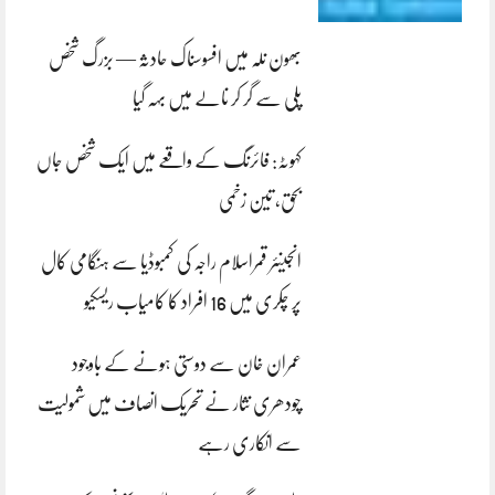
بھون نلہ میں افسوسناک حادثہ — بزرگ شخص
پلی سے گر کر نالے میں بہہ گیا
کہوٹہ: فائرنگ کے واقعے میں ایک شخص جاں
بحق، تین زخمی
انجینئر قمراسلام راجہ کی کمبوڈیا سے ہنگامی کال
پر چکری میں 16 افراد کا کامیاب ریسکیو
عمران خان سے دوستی ہونے کے باوجود
چودھری نثار نے تحریک انصاف میں شمولیت
سے انکاری رہے