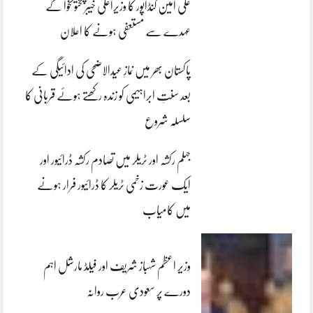
علی امین گنڈاپور کا وزیراعلیٰ خیبرپختونخوا کے
عہدے سے مستعفی ہونے کا اعلان
پاکستان بھر میں نمازِ عیدالاضحی کی ادائیگی کے
بعد سنتِ ابراہیمی کو زندہ رکھتے ہوئے قربانی کا
سلسلہ شروع
جہلم رکشہ اور ٹریلر میں تصادم رکشہ ڈرائیور اور
ایک عورت زخمی ٹریلر کا ڈرائیور فرار ہونے
میں کامیاب
وزیر اعظم شہباز شریف اور فیلڈ مارشل اہم
دورے پر سعودی عرب روانہ