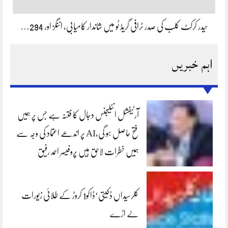
حیدر کرکٹ کلب کی صدر ٹرافی گریڈ ٹو میں شاندار کامیابی، اننگز اور 294…
اہم خبریں
آرٹیفشل انٹلیجنس دجال کا فتنہ ہے جس پر ہمیں
فتح حاصل ہو گی،AI پر اندھے اعتماد کی وجہ سے
ہمیں خطرات لاحق ہیں پروفیسر احمد رفیق
کلرسیداں ڈکیتی‘ڈاکو1 کروڑ کے طلائی زیورات
لے اڑے