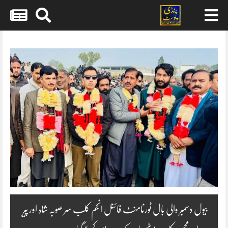
Skip
to
content
بیول دسمبر والی بال ٹورنامنٹ فائنل انجم کلب سر صوبہ شاہ اور پیر