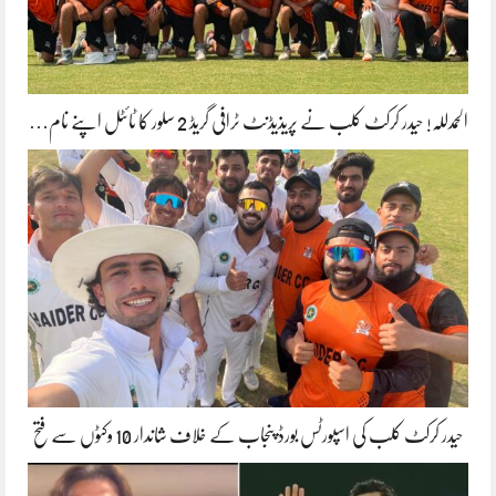
الحمدللہ! حیدر کرکٹ کلب نے پریذیڈنٹ ٹرافی گریڈ 2 سلور کا ٹائٹل اپنے نام…
حیدر کرکٹ کلب کی اسپورٹس بورڈ پنجاب کے خلاف شاندار 10 وکٹوں سے فتح