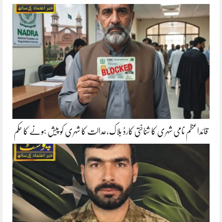
قائداعظم نامی شہری کا شناختی کارڈ بلاک،عدالت کا شہری کو پیش ہونے کا حکم