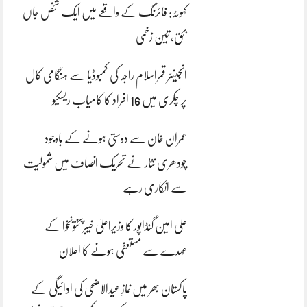
کہوٹہ: فائرنگ کے واقعے میں ایک شخص جاں
بحق، تین زخمی
انجینئر قمراسلام راجہ کی کمبوڈیا سے ہنگامی کال
پر چکری میں 16 افراد کا کامیاب ریسکیو
عمران خان سے دوستی ہونے کے باوجود
چودھری نثار نے تحریک انصاف میں شمولیت
سے انکاری رہے
علی امین گنڈاپور کا وزیراعلیٰ خیبرپختونخوا کے
عہدے سے مستعفی ہونے کا اعلان
پاکستان بھر میں نمازِ عیدالاضحی کی ادائیگی کے