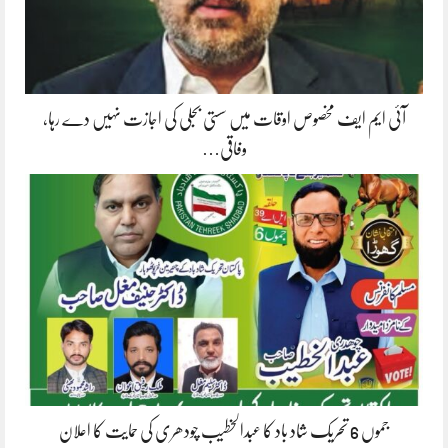
آئی ایم ایف مخصوص اوقات میں سستی بجلی کی اجازت نہیں دے رہا،
وفاقی…
جموں 6 تحریک شاد باد کا عبدالخطیب چودھری کی حمایت کا اعلان