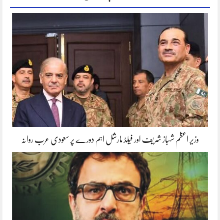
وزیر اعظم شہباز شریف اور فیلڈ مارشل اہم دورے پر سعودی عرب روانہ