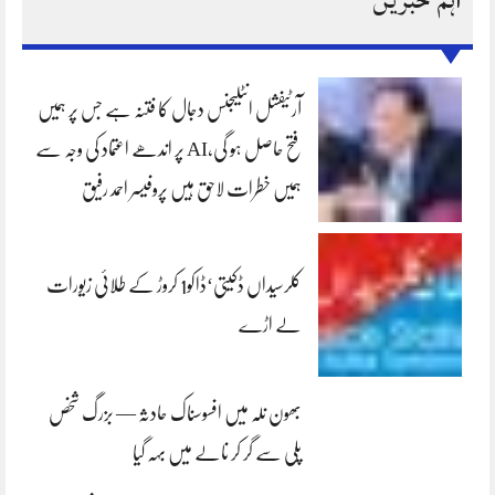
آرٹیفشل انٹلیجنس دجال کا فتنہ ہے جس پر ہمیں
فتح حاصل ہو گی،AI پر اندھے اعتماد کی وجہ سے
ہمیں خطرات لاحق ہیں پروفیسر احمد رفیق
کلرسیداں ڈکیتی‘ڈاکو1 کروڑ کے طلائی زیورات
لے اڑے
بھون نلہ میں افسوسناک حادثہ — بزرگ شخص
پلی سے گر کر نالے میں بہہ گیا