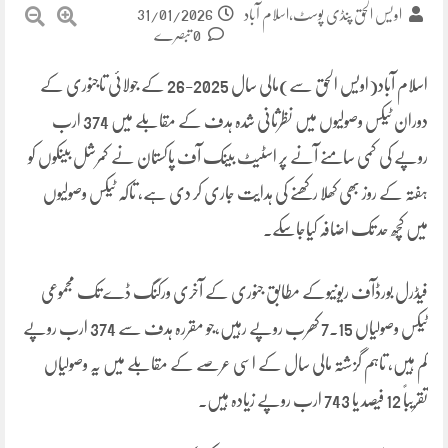
31/01/2026
اویس الحق پنڈی پوسٹ،اسلام آباد
0 تبصرے
اسلام آباد(اویس الحق سے)مالی سال 2025-26 کے جولائی تاجنوری کے
دوران ٹیکس وصولیوں میں نظرثانی شدہ ہدف کے مقابلے میں 374 ارب
روپے کی کمی سامنے آنے پر اسٹیٹ بینک آف پاکستان نے کمرشل بینکوں کو
ہفتہ کے روز بھی کھلا رکھنے کی ہدایت جاری کر دی ہے، تاکہ ٹیکس وصولیوں
میں کچھ حد تک اضافہ کیاجاسکے۔
فیڈرل بورڈآف ریونیوکے مطابق جنوری کے آخری ورکنگ ڈے تک مجموعی
ٹیکس وصولیاں 7.15 کھرب روپے رہیں،جو مقررہ ہدف سے 374 ارب روپے
کم ہیں، تاہم گزشتہ مالی سال کے اسی عرصے کے مقابلے میں یہ وصولیاں
تقریباً 12 فیصد یا 743 ارب روپے زیادہ ہیں۔