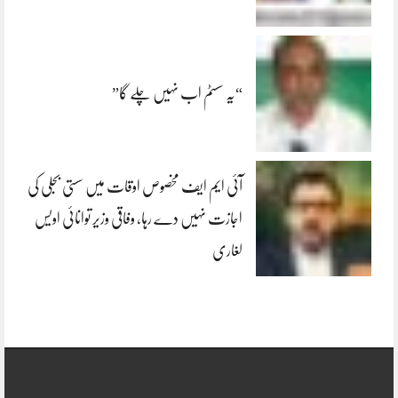
“یہ سسٹم اب نہیں چلے گا”
آئی ایم ایف مخصوص اوقات میں سستی بجلی کی
اجازت نہیں دے رہا، وفاقی وزیر توانائی اویس
لغاری