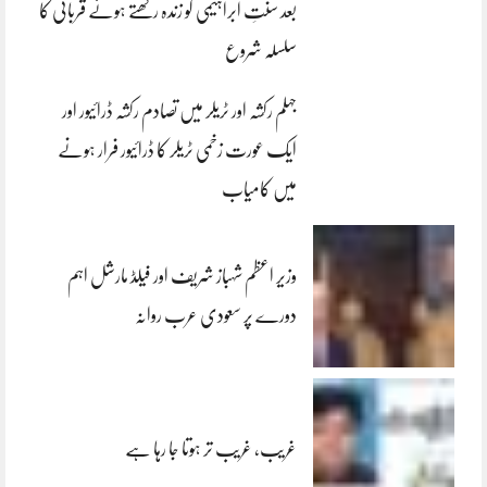
بعد سنتِ ابراہیمی کو زندہ رکھتے ہوئے قربانی کا
سلسلہ شروع
جہلم رکشہ اور ٹریلر میں تصادم رکشہ ڈرائیور اور
ایک عورت زخمی ٹریلر کا ڈرائیور فرار ہونے
میں کامیاب
وزیر اعظم شہباز شریف اور فیلڈ مارشل اہم
دورے پر سعودی عرب روانہ
غریب، غریب تر ہوتا جا رہا ہے