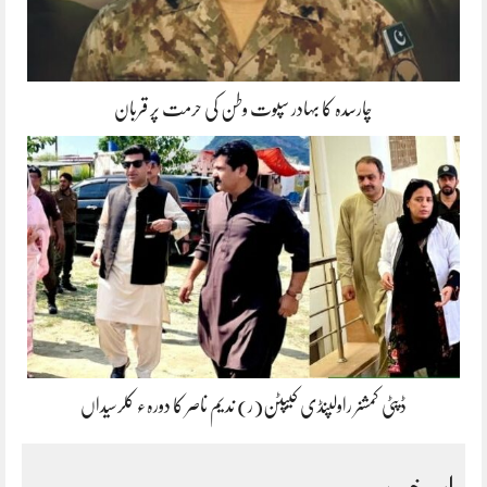
چارسدہ کا بہادر سپوت وطن کی حرمت پر قربان
ڈپٹی کمشنر راولپنڈی کیپٹن(ر) ندیم ناصر کا دورہء کلرسیداں
اہم خبریں