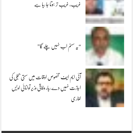
غریب، غریب تر ہوتا جا رہا ہے
“یہ سسٹم اب نہیں چلے گا”
آئی ایم ایف مخصوص اوقات میں سستی بجلی کی
اجازت نہیں دے رہا، وفاقی وزیر توانائی اویس
لغاری