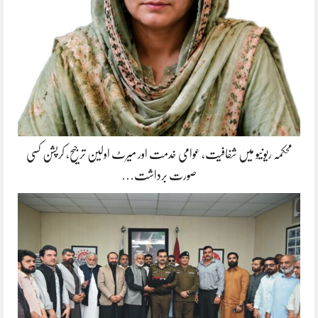
محکمہ ریونیو میں شفافیت، عوامی خدمت اور میرٹ اولین ترجیح، کرپشن کسی
صورت برداشت…