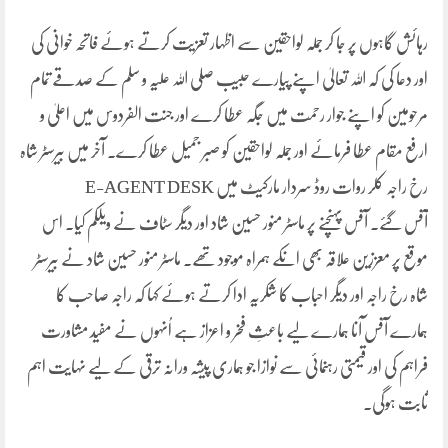
رہائش گاہوں پر جا کر جملہ لواحقین سے اظہار تعزیت کرتے ہوئے فاتحہ خوانی کی
اور دعا کی کہ اللہ تعالیٰ اپنے پیارے حبیب صلی اللہ علیہ و سلم کے صدقے تمام
مرحومین کو اپنے جوار رحمت میں جگہ عطا کرے اور جنت الفردوس میں اعلیٰ و
ارفع مقام عطا فرمائے اور جملہ لواحقین کو صبر جمیل عطا کرے. آخر میں بیرسٹر شاہ
رخ راجہ کلر روات روڈ سردار مارکیٹ میں E-AGENT DESK
آفس گئے. آفس پہنچنے پر ماسٹر منور حسین شاد اور دیگر سٹاف نے ویلکم کیا. اس
موقع پر معززین علاقہ بھی انکے ہمراہ موجود تھے. ماسٹر منور حسین شاد نے بیرسٹر
شاہ رخ راجہ اور دیگر احباب کا شکریہ ادا کرتے ہوئے کہا کہ راجہ صاحب کا
ہمارے آفس آنا ہمارے لیے باعثِ فخر و اعزاز ہے اُنہوں نے مفید مشاورت
فراہم کی اور قیمتی رہنمائی سے نوازا جو ہماری پیشہ ورانہ ترقی کے لیے نہایت اہم
ثابت ہوگی۔