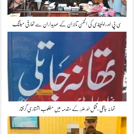
سی پی او،راولپنڈی کی انجمن تاجران کے عہدیداران سے تعارفی میٹنگ
تھانہ جاتلی ،قتل اور ضرر کے مقدمہ میں مطلوب اشتہاری گرفتار