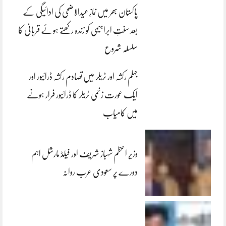
پاکستان بھر میں نمازِ عیدالاضحی کی ادائیگی کے
بعد سنتِ ابراہیمی کو زندہ رکھتے ہوئے قربانی کا
سلسلہ شروع
جہلم رکشہ اور ٹریلر میں تصادم رکشہ ڈرائیور اور
ایک عورت زخمی ٹریلر کا ڈرائیور فرار ہونے
میں کامیاب
وزیر اعظم شہباز شریف اور فیلڈ مارشل اہم
دورے پر سعودی عرب روانہ