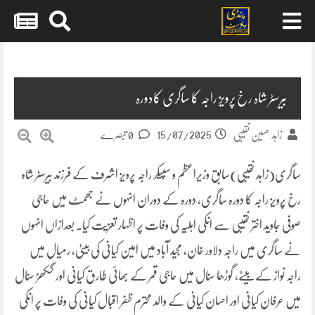
Skip
to
content
بیرسٹر شاہ رخ پرویز راجہ کا ساگری کادورہ
15/07/2025
زاہد حسین نقیبی
0 تبصرے
ساگری(زاہد نقیبی)سابق وزیراعظم و سپیکر راجہ پرویز اشرف کے فرزند بیرسٹر شاہ
رخ پرویز راجہ کا دورہ ساگری، دورہ کے دوران انہوں نے جھمٹ میں حاجی
صوفی جاوید اختر نقیبی سے انکی اہلیہ کی وفات پر اظہار تعزیت کیا. بعدازاں انہوں
نے ساگری میں راجہ دلاور خان، مجید آباد میں امین کیانی کی بیٹی، رمیال میں
راجہ نواز کے بیٹے، گوڑھا سنال میں حاجی قمر کے بھائی طارق کیانی اور گکھڑ سنال
میں عرفان کیانی اور احسان کیانی کے والد محترم ظفر اقبال کیانی کی وفات پر انکی