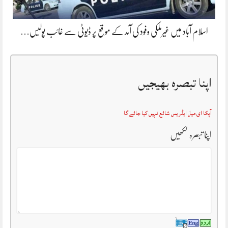
اسلام آباد میں غیرملکی وفود کی آمد کے موقع پر ڈیوٹی سے غائب پولیس…
اپنا تبصرہ بھیجیں
آپکا ای میل ایڈریس شائع نہیں کیا جائے گا
اپنا تبصرہ لکھیں