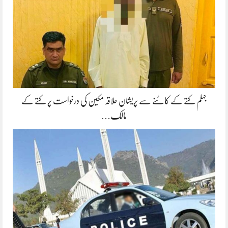
جہلم کتے کے کاٹنے سے پریشان علاقہ مکین کی درخواست پر کتے کے
مالک…