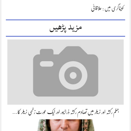
کیٹاگری میں :
علاقائی
مزید پڑھیں
جہلم رکشہ اور ٹریلر میں تصادم رکشہ ڈرائیور اور ایک عورت زخمی ٹریلر کا…