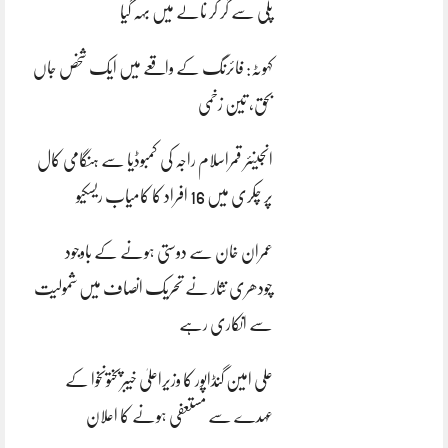
پلی سے گر کر نالے میں بہہ گیا
کہوٹہ: فائرنگ کے واقعے میں ایک شخص جاں
بحق، تین زخمی
انجینئر قمراسلام راجہ کی کمبوڈیا سے ہنگامی کال
پر چکری میں 16 افراد کا کامیاب ریسکیو
عمران خان سے دوستی ہونے کے باوجود
چودھری نثار نے تحریک انصاف میں شمولیت
سے انکاری رہے
علی امین گنڈاپور کا وزیراعلیٰ خیبرپختونخوا کے
عہدے سے مستعفی ہونے کا اعلان