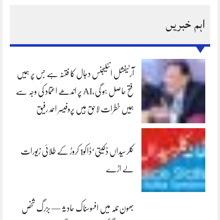
اہم خبریں
آرٹیفشل انٹلیجنس دجال کا فتنہ ہے جس پر ہمیں
فتح حاصل ہو گی،AI پر اندھے اعتماد کی وجہ سے
ہمیں خطرات لاحق ہیں پروفیسر احمد رفیق
کلرسیداں ڈکیتی‘ڈاکو1 کروڑ کے طلائی زیورات
لے اڑے
بھون نلہ میں افسوسناک حادثہ — بزرگ شخص