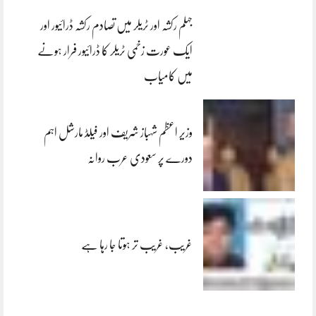
جہلم رکشہ اور ٹریلر میں تصادم رکشہ ڈرائیور اور
ایک عورت زخمی ٹریلر کا ڈرائیور فرار ہونے
میں کامیاب
وزیر اعظم شہباز شریف اور فیلڈ مارشل اہم
دورے پر سعودی عرب روانہ
غریب، غریب تر ہوتا جا رہا ہے