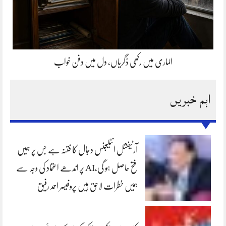
الماری میں رکھی ڈگریاں، دل میں دفن خواب
اہم خبریں
آرٹیفشل انٹلیجنس دجال کا فتنہ ہے جس پر ہمیں
فتح حاصل ہو گی،AI پر اندھے اعتماد کی وجہ سے
ہمیں خطرات لاحق ہیں پروفیسر احمد رفیق