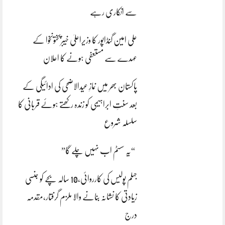
سے انکاری رہے
علی امین گنڈاپور کا وزیراعلیٰ خیبرپختونخوا کے
عہدے سے مستعفی ہونے کا اعلان
پاکستان بھر میں نمازِ عیدالاضحی کی ادائیگی کے
بعد سنتِ ابراہیمی کو زندہ رکھتے ہوئے قربانی کا
سلسلہ شروع
“یہ سسٹم اب نہیں چلے گا”
جہلم پولیس کی کارروائی،10 سالہ بچے کو جنسی
زیادتی کا نشانہ بنانے والا ملزم گرفتار،مقدمہ
درج