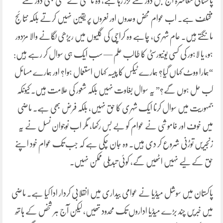
پاکستانی معاشرہ آج جس دور سے گزر رہا ہے، وہ ماضی کے کسی بھی دور سے
مختلف ہے۔ اب عوام محض وعدوں اور نعروں پر یقین نہیں کرتے بلکہ نتائج
مانگتے ہیں۔ عام شہری، چاہے وہ کراچی کی گلیوں میں ریڑھی لگانے والا مزدور
ہو، یا لاہور کی کسی یونیورسٹی کا طالب علم — سب ایک ہی سوال کر رہے ہیں:
“ہمارا ووٹ کہاں گیا؟ ہمارے ٹیکس کا پیسہ کہاں استعمال ہوا؟ اور ہمارے مسائل
کب حل ہوں گے؟” یہ سوال بغاوت نہیں بلکہ شعور کی علامت ہیں۔ کیونکہ
جمہوریت میں سوال کرنا ایک شہری کا حق نہیں، بلکہ فرض بھی ہے۔ ماضی
میں خوف اور خاموشی نے عوام کو بے بس رکھا، مگر اب نوجوان نسل نے یہ
زنجیریں توڑنی شروع کر دی ہیں۔ وہ جان چکی ہے کہ جب تک عوام خود اپنے
حق کے لیے نہیں اٹھیں گے، کوئی تبدیلی ممکن نہیں۔
پاکستان میں سوشل میڈیا نے عوامی بیداری میں انقلابی کردار ادا کیا ہے۔ ماضی
میں خبریں چند بڑے میڈیا اداروں تک محدود تھیں، لیکن آج ہر شخص کے ہاتھ