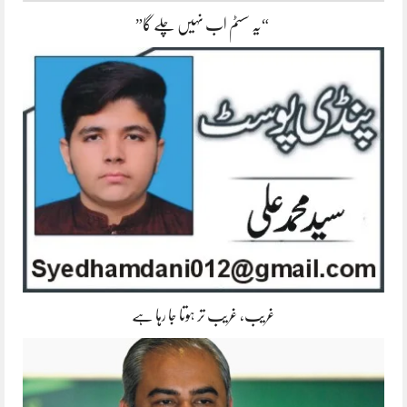
“یہ سسٹم اب نہیں چلے گا”
غریب، غریب تر ہوتا جا رہا ہے