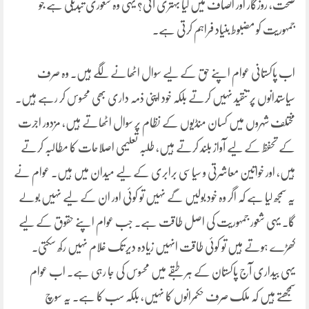
صحت، روزگار اور انصاف میں کیا بہتری آئی؟ یہی وہ شعوری تبدیلی ہے جو
جمہوریت کو مضبوط بنیاد فراہم کرتی ہے۔
اب پاکستانی عوام اپنے حق کے لیے سوال اٹھانے لگے ہیں۔ وہ صرف
سیاستدانوں پر تنقید نہیں کرتے بلکہ خود اپنی ذمہ داری بھی محسوس کر رہے ہیں۔
مختلف شہروں میں کسان منڈیوں کے نظام پر سوال اٹھاتے ہیں، مزدور اجرت
کے تحفظ کے لیے آواز بلند کرتے ہیں، طلبہ تعلیمی اصلاحات کا مطالبہ کرتے
ہیں، اور خواتین معاشرتی و سیاسی برابری کے لیے میدان میں ہیں۔ عوام نے
یہ سمجھ لیا ہے کہ اگر وہ خود بولیں گے نہیں تو کوئی اور ان کے لیے نہیں بولے
گا۔ یہی شعور جمہوریت کی اصل طاقت ہے۔ جب عوام اپنے حقوق کے لیے
کھڑے ہوتے ہیں تو کوئی طاقت انہیں زیادہ دیر تک غلام نہیں رکھ سکتی۔
یہی بیداری آج پاکستان کے ہر طبقے میں محسوس کی جا رہی ہے۔ اب عوام
سمجھتے ہیں کہ ملک صرف حکمرانوں کا نہیں، بلکہ سب کا ہے۔ یہ سوچ