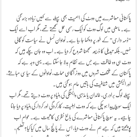
پاکستانی معاشرے میں ووٹ کی اہمیت بھی پہلے سے کہیں زیادہ بڑھ گئی
ہے۔ ماضی میں لوگ ووٹ کو ایک رسمی عمل سمجھتے تھے، مگر اب اسے ایک
“ذمہ داری” کے طور پر دیکھا جا رہا ہے۔ نوجوان نسل نے سیاست کو گالی
نہیں، بلکہ تبدیلی کا ذریعہ سمجھنا شروع کر دیا ہے۔ اب وہ جان چکے ہیں کہ
ووٹ ہی وہ طاقت ہے جس سے نظام بدلا جا سکتا ہے۔ یہی وجہ ہے کہ
پاکستان کے مختلف شہروں میں ووٹر آگاہی مہمات، نوجوانوں کے سیاسی مباحثے،
اور الیکشن میں شفافیت کی باتیں عام ہو گئی ہیں۔
پہلے لوگ برادری، خاندان یا مذہبی وابستگی کی بنیاد پر ووٹ دیتے تھے، مگر اب
ایک سوچ پیدا ہو چکی ہے کہ ووٹ اہلیت، کارکردگی اور کردار کی بنیاد پر دیا جانا
چاہیے۔ یہ سوچ پاکستانی معاشرے کی بالغ نظری کا ثبوت ہے۔ عوام اب
پوچھتے ہیں کہ جسے ہم نے ووٹ دیا، اس نے پانچ سال میں کیا کیا؟ تعلیم،