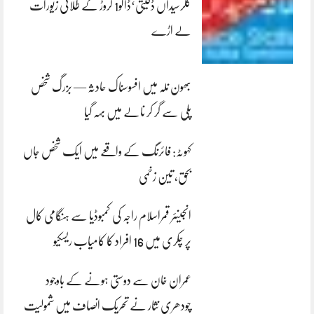
کلرسیداں ڈکیتی‘ڈاکو1 کروڑ کے طلائی زیورات
لے اڑے
بھون نلہ میں افسوسناک حادثہ — بزرگ شخص
پلی سے گر کر نالے میں بہہ گیا
کہوٹہ: فائرنگ کے واقعے میں ایک شخص جاں
بحق، تین زخمی
انجینئر قمراسلام راجہ کی کمبوڈیا سے ہنگامی کال
پر چکری میں 16 افراد کا کامیاب ریسکیو
عمران خان سے دوستی ہونے کے باوجود
چودھری نثار نے تحریک انصاف میں شمولیت