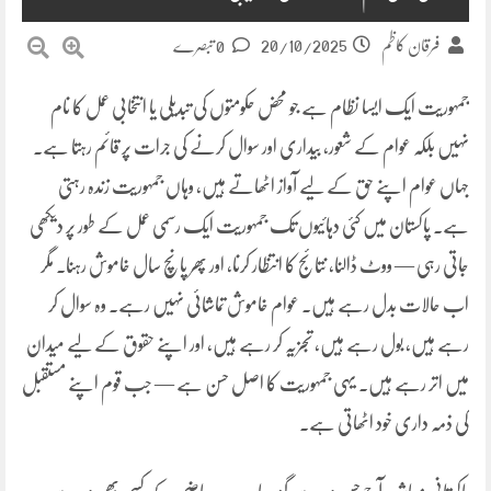
20/10/2025
فرقان کاظم
0 تبصرے
جمہوریت ایک ایسا نظام ہے جو محض حکومتوں کی تبدیلی یا انتخابی عمل کا نام
نہیں بلکہ عوام کے شعور، بیداری اور سوال کرنے کی جرات پر قائم رہتا ہے۔
جہاں عوام اپنے حق کے لیے آواز اٹھاتے ہیں، وہاں جمہوریت زندہ رہتی
ہے۔ پاکستان میں کئی دہائیوں تک جمہوریت ایک رسمی عمل کے طور پر دیکھی
جاتی رہی — ووٹ ڈالنا، نتائج کا انتظار کرنا، اور پھر پانچ سال خاموش رہنا۔ مگر
اب حالات بدل رہے ہیں۔ عوام خاموش تماشائی نہیں رہے۔ وہ سوال کر
رہے ہیں، بول رہے ہیں، تجزیہ کر رہے ہیں، اور اپنے حقوق کے لیے میدان
میں اتر رہے ہیں۔ یہی جمہوریت کا اصل حسن ہے — جب قوم اپنے مستقبل
کی ذمہ داری خود اٹھاتی ہے۔