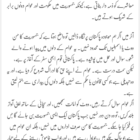
معاشرے کو ذمہ دار بناتی ہے، کیونکہ جمہوریت میں حکومت اور عوام دونوں برابر
کے شریک ہوتے ہیں۔
آخر میں اگر ہم موجودہ پاکستان پر نگاہ ڈالیں تو واضح ہوتا ہے کہ جمہوریت کا حسن
ووٹ یا اسمبلیوں تک محدود نہیں۔ یہ عوام کے دلوں میں پیدا ہونے والے
شعور، سوال اور عمل میں پوشیدہ ہے۔ پاکستانی قوم ابھی سفر کے آغاز پر ہے،
لیکن سمت درست ہے۔ عوام نے اپنے حق کا ادراک شروع کر دیا ہے، اور یہ
وہ تبدیلی ہے جو کسی قانون یا حکم سے نہیں بلکہ دلوں کی بیداری سے جنم لیتی
ہے۔
اگر عوام سوال کرتے رہیں، ووٹ کو امانت سمجھیں، اور سچائی کے ساتھ اپنی آواز
بلند کریں، تو وہ دن دور نہیں جب پاکستان ایک ایسی جمہوریت بن جائے گا جس
پر فخر کیا جا سکے۔ جمہوریت کا حسن صرف اداروں میں نہیں، بلکہ ان عوام میں
ہے جو جاگ چکے ہیں، جو بول رہے ہیں، اور جو اب خاموش رہنے کے لیے تیار