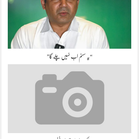
“یہ سسٹم اب نہیں چلے گا”