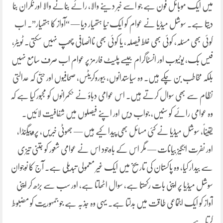
میں ایک موبائل فون ہے جو اسے خبر دینے والا، رائے بنانے والا اور نگران بنا
دیتا ہے۔ سوشل میڈیا نے عوام کو ایک نیا ہتھیار دیا — “آواز کا ہتھیار”۔ اب
کوئی بھی مسئلہ، کوئی بھی غلط فیصلہ، یا کوئی بھی ناانصافی چھپ نہیں سکتی۔ ٹویٹر،
فیس بک، یوٹیوب اور انسٹاگرام جیسے پلیٹ فارمز پر عوام اب صرف سامع نہیں
بلکہ مخاطب بن چکے ہیں۔ وہ سیاستدانوں، بیوروکریٹس، صحافیوں اور حتیٰ کہ عدالتی
نظام سے بھی سوال کرتے ہیں۔ اس عوامی دباؤ نے حکمرانوں کو مجبور کیا ہے کہ
وہ عوامی رائے کو سنیں، جواب دیں اور اپنے فیصلوں میں شفافیت لائیں۔
یقیناً، سوشل میڈیا نے کئی مسائل بھی پیدا کیے ہیں — جھوٹی خبریں، پروپیگنڈا،
اور نفرت انگیز بیانات — مگر اس کے باوجود اس نے عوامی شعور کو جتنی تیزی
سے بیدار کیا، وہ پاکستان کی تاریخ میں ایک غیر معمولی تبدیلی ہے۔ آج کا نوجوان
سوشل میڈیا پر اپنی بات رکھتا ہے، سوال اٹھاتا ہے، اور سب سے بڑھ کر اپنی
آواز کو ایک اجتماعی طاقت میں بدلتا ہے۔ یہی وہ جذبہ ہے جو جمہوریت کو مضبوط
کرتا ہے۔