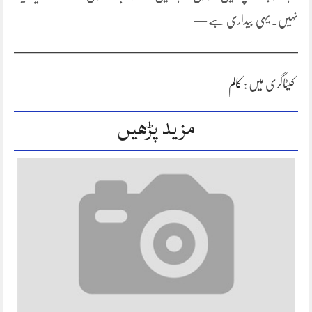
نہیں۔ یہی بیداری ہے —
کیٹاگری میں :
کالم
مزید پڑھیں