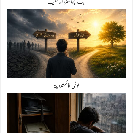
ایک اچھا مقرر اور خطیب
خوشی کا گمشدہ پتہ