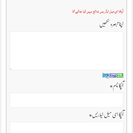
آپکا ای میل ایڈریس شائع نہیں کیا جائے گا
اپنا تبصرہ لکھیں
آپکا نام
*
آپکا ای میل ایڈریس
*