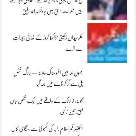
فتح حاصل ہو گی،AI پر اندھے اعتماد کی وجہ سے
ہمیں خطرات لاحق ہیں پروفیسر احمد رفیق
کلرسیداں ڈکیتی‘ڈاکو1 کروڑ کے طلائی زیورات
لے اڑے
بھون نلہ میں افسوسناک حادثہ — بزرگ شخص
پلی سے گر کر نالے میں بہہ گیا
کہوٹہ: فائرنگ کے واقعے میں ایک شخص جاں
بحق، تین زخمی
انجینئر قمراسلام راجہ کی کمبوڈیا سے ہنگامی کال