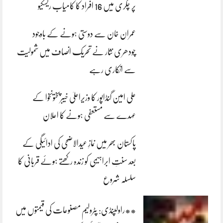
پر چکری میں 16 افراد کا کامیاب ریسکیو
عمران خان سے دوستی ہونے کے باوجود
چودھری نثار نے تحریک انصاف میں شمولیت
سے انکاری رہے
علی امین گنڈاپور کا وزیراعلیٰ خیبرپختونخوا کے
عہدے سے مستعفی ہونے کا اعلان
پاکستان بھر میں نمازِ عیدالاضحی کی ادائیگی کے
بعد سنتِ ابراہیمی کو زندہ رکھتے ہوئے قربانی کا
سلسلہ شروع
**راولپنڈی: پٹرولیم مصنوعات کی قیمتوں میں