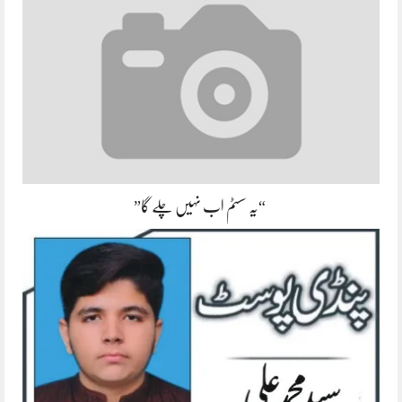
“یہ سسٹم اب نہیں چلے گا”