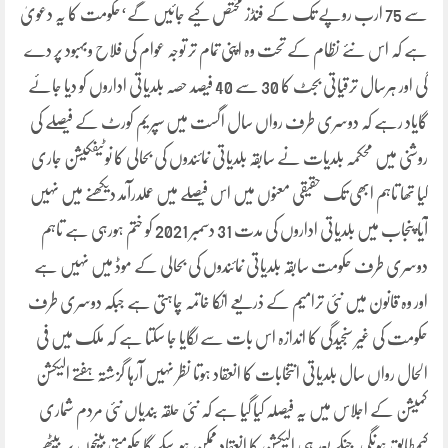
سے 75 ارب روپے تک کے فنڈز مختص کیے جائیں گے‘حکومت کا یہ دعویٰ
ہے کہ اس نئے نظام کے تحت وہ اپنی تمام تر توجہ عوام کی فلاح وبہبود پر دے
گی اور ہرسال ترقیاتی بجٹ کا 30 سے 40 فیصد حصہ بلدیاتی اداروں کو دیا جائے
گایاد رہے کہ دوسری طرف رواں سال اگست میں سپریم کورٹ کے فیصلے کی
روشنی میں محکمہ بلدیات نے سابقہ بلدیاتی نمائندوں کی بحالی کا نوٹیفکیشن جاری
کیا تھا تاہم ابھی تک حقیقی معنوں میں اس فیصلے میں عملدرآمد دیکھنے میں نہیں
آیا پنجاب میں بلدیاتی اداروں کی مدت 31 دسمبر 2021 کو ختم ہورہی ہے تاہم
دوسری طرف حکومت سابقہ بلدیاتی نمائندوں کی بحالی کے موڈ میں نہیں ہے
اور وہ قانون میں نئی ترامیم کے ذریعے انکا خاتمہ چاہتی ہے جبکہ دوسری طرف
حکومت کی غیر سنجیدگی کا اندازہ اس بات سے لگایا جا سکتا ہے کہ ملک میں فی
الحال رواں سال بلدیاتی انتخابات کا انعقاد ہوتا نظر نہیں آرہا گزشتہ ہفتے الیکشن
کمیشن کے اجلاس میں یہ فیصلہ کیا گیا ہے کہ نئی حلقہ بندیاں نئی مردم شماری
کیمطابق ہونگی جنکے بعد ہی الیکشن کا انعقاد ممکن ہوسکے گا حکومتی بینچوں پر بیٹھے