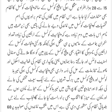
15 سے 20 ہزار افراد پر مشتمل ہوگی‘ویلیج کونسل کے ساتھ پنچائت کونسل کانظام
بھی متعارف کرایا جارہا ہے اس نظام میں گاؤں کی تمام برادریوں کی اہم
شخصیات کو پنچائت کونسل میں نمائندگی دیے جانے کی باتیں بھی زیربحث ہیں
تاہم اس بات میں دم زیادہ ہے کہ پنچائیت کونسل کے اراکین کی زیادہ تعداد
حکمران جماعت کے حامیوں پر ہی مشتمل ہوگی کیونکہ 5 رکنی پنجائت کونسل کے
اراکین کی نامزدگی کا اختیار بھی ویلج کونسل کے چیئرمین کو ہوگا علاقے کی صفائی
اسٹریٹ لائٹس اور جاگتے رہنا بھائیوں یعنی چوکیداری نظام کی فعالیت اسکول اور
چھوٹے تنازعات کے حل کی ذمہ داری بھی پنچائیت کونسل کی ہوگی نیبر ہڈ
کونسل اور ویلیج کونسل میں بزرگ شہریوں کے لئے ایک سیٹ مختص کی جائے
گی جبکہ لاہورمیٹروپولٹین کارپوریشن میں نیبر ہڈکونسل کے بجائے ٹاؤن ہوں گے
اور ٹاؤن کے میئرز کا انتخاب بھی براہ راست کیا جائے گاپنجاب کے لئے جس
بلدیاتی نظام کی منظوری دی گئی ہے اس میں منتخب نمائندوں کی صوابدید پر 60