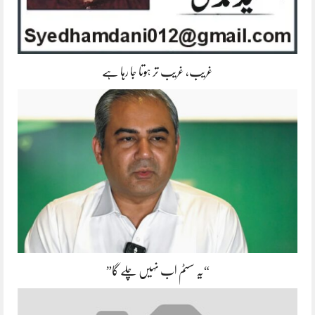
غریب، غریب تر ہوتا جا رہا ہے
“یہ سسٹم اب نہیں چلے گا”