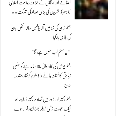
اضافے اور مہنگائی کے خلاف جماعت اسلامی
کا دھرنا، شہریوں کی بڑی تعداد کی شرکت**
جہلم ٹرین کی زد میں آکر چالیس سالہ شخص جان
کی بازی ہارگیا
“یہ سسٹم اب نہیں چلے گا”
جہلم پولیس کی کارروائی،10 سالہ بچے کو جنسی
زیادتی کا نشانہ بنانے والا ملزم گرفتار،مقدمہ
درج
جہلم رکشہ اور ٹریلر میں تصادم رکشہ ڈرائیور اور
ایک عورت زخمی ٹریلر کا ڈرائیور فرار ہونے