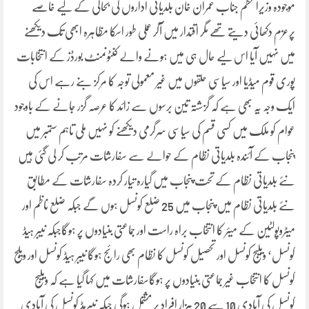
موجودہ وزیراعظم جناب عمران خان بلدیاتی اداروں کی بحالی کے لیے خاصے
پرعزم دکھائی دیتے تھے مگر اقتدار میں آکر عملی طور اسکا مظاہرہ ابھی تک دیکھنے
میں نہیں آیا اس لیے حال ہی میں ہونے والے کنٹونمنٹ بورڈز کے انتخابات
پوری قوم میڈیا اور سیاسی حلقوں میں غیر معمولی توجہ کا مرکز بنے رہے اس کی
ایک وجہ یہ بھی ہے کہ گزشتہ تین برسوں سے زائد کا عرصہ گزر جانے کے باوجود
عوام کو ملک میں کسی قسم کی سیاسی سرگرمی دیکھنے کو نہیں ملی تاہم ستمبر میں
پنجاب کے آئندہ بلدیاتی نظام کے حوالے سے سفارشات مرتب کر لی گئی ہیں
نئے بلدیاتی نظام کے تحت پنجاب میں گیارہ تیار کردہ سفارشات کے مطابق
نئے بلدیاتی نظام میں پنجاب میں 25 ضلع کونسل ہوں گے جبکہ ضلع ناظم اور
میٹروپولٹین کے میئر کا انتخاب براہ راست اور جماعتی بنیادوں پر ہوگاجبکہ نیبر ہیڈ
کونسل‘ ویلیج کونسل اور تحصیل کونسل کا نظام بھی رائج ہوگا نیبر ہیڈ کونسل اور ویلج
کونسل کا انتخاب غیر جماعتی بنیادوں پر ہوگاسفارشات میں کہا گیا ہے کہ ویلیج
کونسل کی آبادی 10 سے 20 ہزار افراد پر مشتمل ہوگی جبکہ نیبرہڈ کونسل کی آبادی