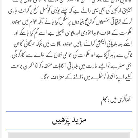
اکثریتی اراکین کی بھی یہی رائے ہے کہ پہلے یونین کونسل سطح پر گرانٹ جاری
کرکے ترقیاتی منصوبوں کو ترجیح بنیادوں پر مکمل کیا جائے تاکہ عوام میں موجودہ
حکومت کے خلاف جو بداعتمادی اور مایوسی پھیلی ہے اسے کم کیا جاسکے اور
اسکے بعد بلدیاتی الیکشن کرائے جائیں موجودہ حالات میں جبکہ مہنگائی کا جن
بوتل سے باہر آچکا ہے اور حکومت کی عوامی فلاح کے حوالے سے کارگردگی
بھی صفر ہے تو ایسے حالات میں بلدیاتی انتخابات منعقدہ کرانا حکمران جماعت
کیلیے اپنے اقتدار کو خطرے میں ڈالنے کے مترادف ہوگا۔
کیٹاگری میں :
کالم
مزید پڑھیں