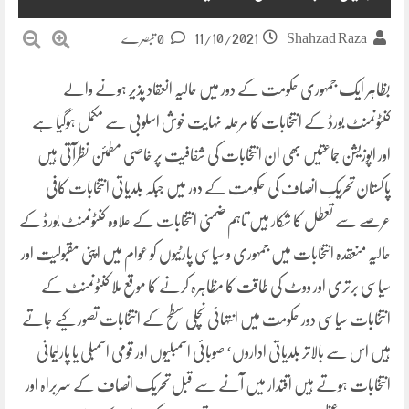
11/10/2021
Shahzad Raza
0 تبصرے
بظاہر ایک جمہوری حکومت کے دور میں حالیہ انعقاد پذیر ہونے والے
کنٹونمنٹ بورڈ کے انتخابات کا مرحلہ نہایت خوش اسلوبی سے مکمل ہوگیا ہے
اور اپوزیشن جماعتیں بھی ان انتخابات کی شفافیت پر خاصی مطمئن نظرآتی ہیں
پاکستان تحریکِ انصاف کی حکومت کے دور میں جبکہ بلدیاتی انتخابات کافی
عرصے سے تعطل کا شکار ہیں تاہم ضمنی انتخابات کے علاوہ کنٹونمنٹ بورڈ کے
حالیہ منعقدہ انتخابات میں جمہوری و سیاسی پارٹیوں کو عوام میں اپنی مقبولیت اور
سیاسی برتری اور ووٹ کی طاقت کا مظاہرہ کرنے کا موقع ملا کنٹونمنٹ کے
انتخابات سیاسی دور حکومت میں انتہائی نچلی سطح کے انتخابات تصور کیے جاتے
ہیں اس سے بالاتر بلدیاتی اداروں‘ صوبائی اسمبلیوں اور قومی اسمبلی یا پارلیمانی
انتخابات ہوتے ہیں اقتدار میں آنے سے قبل تحریک انصاف کے سربراہ اور