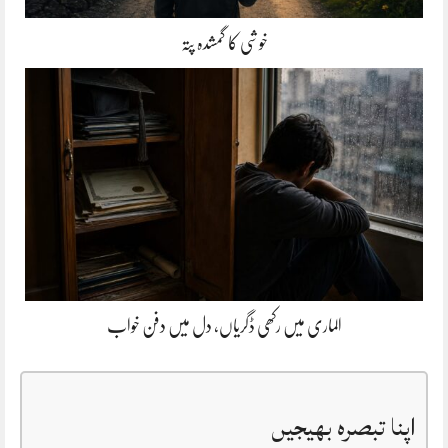
خوشی کا گمشدہ پتہ
الماری میں رکھی ڈگریاں، دل میں دفن خواب
اپنا تبصرہ بھیجیں