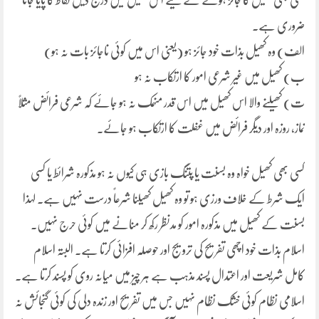
کسی بھی کھیل کا جائز ہونے کے لیے اس کھیل میں درج ذیل نقاط کا پایا جانا
ضروری ہے۔
الف) وہ کھیل بذات خود جائز ہو (یعنی اس میں کوئی ناجائز بات نہ ہو)
ب) کھیل میں غیر شرعی امور کا ارتکاب نہ ہو
ت) کھیلنے والا اس کھیل میں اس قدر منہمک نہ ہو جائے کہ شرعی فرائض مثلاً
نماز، روزہ اور دیگر فرائض میں غفلت کا ارتکاب ہو جائے۔
کسی بھی کھیل خواہ وہ بسنت یا پتنگ بازی ہی کیوں نہ ہو مذکورہ شرائط یا کسی
ایک شرط کے خلاف ورزی ہو تو وہ کھیل کھیلنا شرعاً درست نہیں ہے۔ لہذا
بسنت کے کھیل میں مذکورہ امور کو مدنظر رکھ کر منانے میں کوئی حرج نہیں۔
اسلام بذات خود اچھی تفریح کی ترویج اور حوصلہ افزائی کرتا ہے۔ البتہ اسلام
کامل شریعت اور اعتدال پسند مذہب ہے ہر چیز میں میانہ روی کو پسند کرتا ہے۔
اسلامی نظام کوئی خشک نظام نہیں جس میں تفریح اور زندہ دلی کی کوئی گنجائش نہ