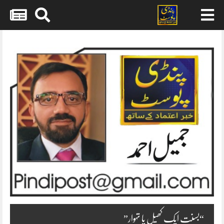
Skip
to
content
“بسنت ایک کھیل یا تہوار”