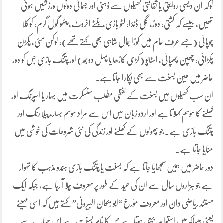
گوکہ ان دیسی روایتی یا ثقافتی کھیلوں سے ذہنی اور جسمانی دونوں ورزشیں ہوتی
تھیں، جیسے کہ کشتی، دوڑ، گلی ڈنڈا، لٹو بازی،بنٹے اخروٹ، پٹھو گول گرم، کوکلا
چوپائی (جسے عرف عام میں کوڑا جمال شاہی بھی کہتے تھے)، لوکن مٹی، پکڑن
پکڑائی، چھپن چھپائی، اسٹاپو (کڑی کاڑھا یا پہل دوجھ) اور پتنگ بازی جس کو دور
حاضر میں عین بسنت سے بھی پکارا جاتا ہے۔
ان سب کھیلوں میں بسنت کے لفظی مطلب سنسکرت میں بہار یا اسپرنگ اور
کھلنے کا موسم کہلاتاہے اور اردو زبان میں اس سے مراد موسم بہار، پیلا رنگ اور
پتنگ بازی ہے۔ جو پھولوں کے کھلنے اور زندگی کی نئی شروعات کی خوشی میں
منایا جاتا ہے۔
دور حاضر میں ہمیں سمجھایا جاتا ہے کہ بسنت یا پتنگ بازی ہندو مذہب کا تہوار
ہے جو ہزاروں سال سے ان کی عید کے طور پر معروف چلا آ رہا ہے، جبکہ ایک
مستند ریاضی دان اور معروف مؤرخ “ابو ریحان البیرونی” کہتے ہیں کہ اسی مہینے
یعنی بیساکھ میں استواء ربیعی ہوتا ہے جس کا نام بسنت ہے اس حساب سے