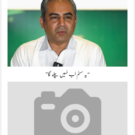
“یہ سسٹم اب نہیں چلے گا”