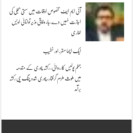
آئی ایم ایف مخصوص اوقات میں سستی بجلی کی
اجازت نہیں دے رہا، وفاقی وزیر توانائی اویس
لغاری
ایک اچھا مقرر اور خطیب
جہلم پولیس کارروائی، رکشہ چوری کے مقدمہ
میں ملوث ملزم گرفتار، چوری شدہ چنگ چی رکشہ
برآمد