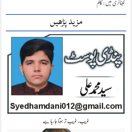
کیٹاگری میں :
کالم
مزید پڑھیں
غریب، غریب تر ہوتا جا رہا ہے