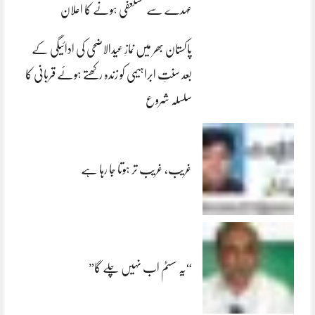
عہدے سے مستعفی ہونے کا اعلان
پاکستان بھر میں نمازِ عیدالاضحی کی ادائیگی کے
بعد سنتِ ابراہیمی کو زندہ رکھتے ہوئے قربانی کا
سلسلہ شروع
غریب، غریب تر ہوتا جا رہا ہے
“یہ سسٹم اب نہیں چلے گا”