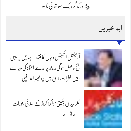
پیشہ ور گداگر ،ایک معاشرتی ناسور
اہم خبریں
آرٹیفشل انٹلیجنس دجال کا فتنہ ہے جس پر ہمیں
فتح حاصل ہو گی،AI پر اندھے اعتماد کی وجہ سے
ہمیں خطرات لاحق ہیں پروفیسر احمد رفیق
کلرسیداں ڈکیتی‘ڈاکو1 کروڑ کے طلائی زیورات
لے اڑے