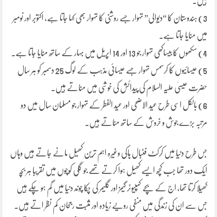
ہیں۔
3) ہندوستان کا “دیوالی” تہوار جسے روشنی کا تہوار بھی کہا جاتا ہے، اکتوبر اور نومبر
میں منایا جاتا ہے۔
4) سکھوں کا بیساکھی تہوار جو 13 اور 14 اپریل میں بہار کے ساتھ منایا جاتا ہے۔
5) عیسائیوں کا کرسمس تہوار جسے عیسائی مذہب کے لوگ 25 دسمبر کو ہر سال
حضرت عیسیٰ علیہ السلام کی پیدائش کی خوشی میں مناتے ہیں۔
6) بالکل اسی طرح عید الاضحی اور عید الفطر کے تہوار جو مسلمان سال میں دو
مرتبہ بڑے جوش و خروش کے ساتھ مناتے ہیں۔
جس طرح دنیا میں کرکٹ فٹبال ہاکی وغیرہ اہم ترین کھیل مانے جاتے ہیں وہاں
ایک دور تھا جب کچھ ایسے کھیل ہوا کرتے تھے جو گلی کوچوں میں تقریبا ہر بچہ
کھیلا کرتا تھا، اج کے بچے کمپیوٹر گیمز اور گلیمر کی چکا چوند دنیا میں گم ہو چکے ہیں
جس سے ان کی زندگی میں منفی رویے زیادہ اور مثبت رجحان کم نظر اتے ہیں۔