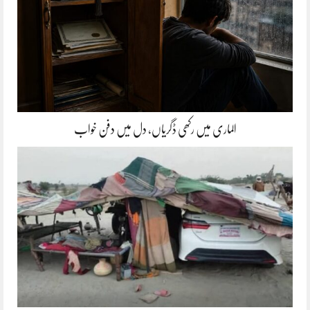
الماری میں رکھی ڈگریاں، دل میں دفن خواب