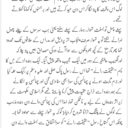
لوگ اس وقت کا پتہ لگا کر اس دن عید کرتے ہیں اور برہمنوں کو کھانا کھلاتے
تھے۔
پہلے پہل تو بسنت تہوار، بہار کے پہلے ہفتے یعنی جب سرسوں کے پیلے پھول
لہرانے لگتے تو یہ تہوار صرف پنجاب اتر پردیش اور مدراس کے علاقوں تک محدود
تھا پھر تاریخ کے کچھ جھرونکوں سے ہوا آ نے دو کی مصداق ہمیں پتہ چلا کہ
اورنگزیب عالمگیر کے دور میں ایک عجیب واقعہ پیش آیا۔ ایک ہندو لڑکے جس کا
نام “حقیقت رائے” تھا اس نے رسول پاک صلی اللہ علیہ وسلم پر رکیک حملہ کیا
اور جرم ثابت ہونے پر پھانسی کی سزا بھی سنا دی گئی اور پھانسی پہ لٹکانے
کے بعد ہندو اسے خراجِ عقیدت پیش کرنا چاہتے تھے مگر اسلامی حکومت کے
زیر اثر ہندوؤں کے لیے یہ ناممکن تھا، لہذا اس کی پھانسی والے دن ہندو مذہب
کے لوگوں نے پتنگ اڑانا شروع کر دیا (گو کہ یہ تہوار پہلے سے موجود تھا).
چونکہ اس گستاخِ رسول “حقیقت رائے” کو سزا اتفاق سے بسنت والے دن