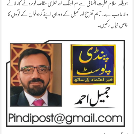
ہو بلکہ اسلام فطرت انسانی سے ہم آہنگ اور فطری مقاصد کو بروئے کار لانے
والا مذہب ہے۔ تاہم تفریح اور کھیل کے دوران اپنے گردو نواح کے لوگوں کا
خاص خیال رکھیں۔