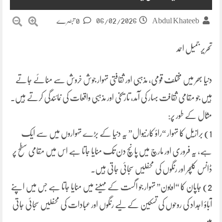
06/02/2026
Abdul Khateeb
0 تبصرے
تحریر جمیل احمد
دنیا بھر میں مختلف قومی، مذہبی اور ثقافتی تہوار جوش خروش سے منائے جاتے
ہیں جو مقامی ثقافت بہار کی آمد، تاریخی اور مذہبی واقعات کی نمائندگی کرتے ہیں۔
مثال کے طور پر:
1) برازیل کا تہوار “راؤ کارنیوال” یہ دنیا کے بڑے تہواروں میں سے ایک
ہے، یہ فروری اور مارچ میں پانچ دن تک منایا جاتا ہے اس میں مقامی سطح پر
ڈانس کلچر اور رنگوں کی محفلیں سجائی جاتی ہیں۔
2) جاپان کا “اوبون” تہوار جو اگست کے مہینے میں منایا جاتا ہے جس میں اپنے
آباؤ اجداد کی روحوں کی تسکین کے لیے رنگوں اور عبادات کی محفلیں سجائی جاتی