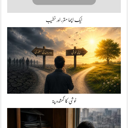
ایک اچھا مقرر اور خطیب
خوشی کا گمشدہ پتہ