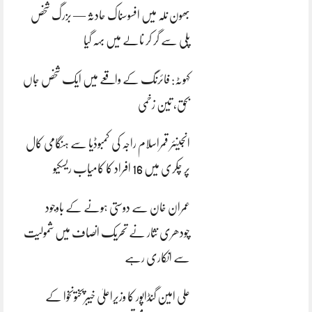
بھون نلہ میں افسوسناک حادثہ — بزرگ شخص
پلی سے گر کر نالے میں بہہ گیا
کہوٹہ: فائرنگ کے واقعے میں ایک شخص جاں
بحق، تین زخمی
انجینئر قمراسلام راجہ کی کمبوڈیا سے ہنگامی کال
پر چکری میں 16 افراد کا کامیاب ریسکیو
عمران خان سے دوستی ہونے کے باوجود
چودھری نثار نے تحریک انصاف میں شمولیت
سے انکاری رہے
علی امین گنڈاپور کا وزیراعلیٰ خیبرپختونخوا کے