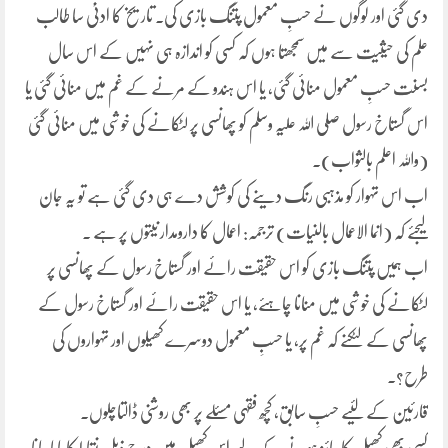
دی گئی اور لوگوں نے حسبِ معمول پتنگ بازی کی۔ تاریخ کا ادنیٰ سا طالب
علم کی حیثیت سے میں سمجھتا ہوں کہ کسی کو اندازہ ہی نہیں کے اس سال
بسنت حسبِ معمول منائی گئی، یا اس ہندو کے مرنے کے غم میں منائی گئی یا
اس گستاخ رسول صلی اللہ علیہ وسلم کو پھانسی پر لٹکانے کی خوشی میں منائی گئی
(واللہ اعلم بالثواب).
اب اس تہوار کو مذہبی رنگ دینے کی کوشش دے ہی دی گئی ہے تو یہ جان
لیجئے کہ (انما الاعمال بالنیات) ترجمہ: اعمال کا دارومدار نیتوں پر ہے ۔
اب ہمیں پتنگ بازی کو اس حقیقت رائے اور گستاخ رسول کے پھانسی پر
لٹکانے کی خوشی میں منانا چاہئے، یا اس حقیقت رائے اور گستاخ رسول کے
پھانسی کے لٹکنے کہ غم پر، یا حسبِ معمول دوسرے کھیلوں اور تہواروں کی
طرح؟.
قارئین کے لئیے حسبِ سابق، کچھ فقہی مسئلے پر بھی روشنی ڈالتاچلوں۔