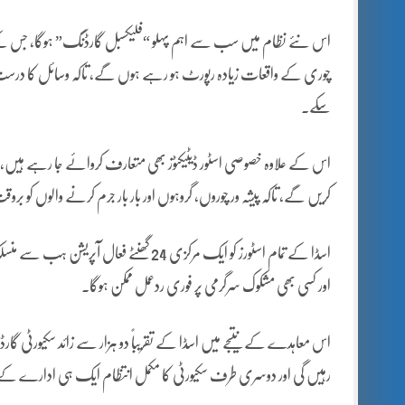
اس نئے نظام میں سب سے اہم پہلو “فلیکسبل گارڈنگ” ہوگا، جس کے تحت 
چوری کے واقعات زیادہ رپورٹ ہو رہے ہوں گے، تاکہ وسائل کا درست اس
سکے۔
اس کے علاوہ خصوصی اسٹور ڈیٹیکٹوز بھی متعارف کروائے جا رہے ہیں، جو 
کریں گے، تاکہ پیشہ ور چوروں، گروہوں اور بار بار جرم کرنے والوں کو ب
اسڈا کے تمام اسٹورز کو ایک مرکزی 24 گھن
اور کسی بھی مشکوک سرگرمی پر فوری ردعمل ممکن ہوگا۔
اس معاہدے کے نتیجے میں اسڈا کے تقریباً دو ہزار سے زائد سکیورٹی گار
رہیں گی اور دوسری طرف سکیورٹی کا مکمل انتظام ایک ہی ادارے کے