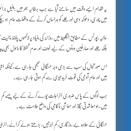
یہ اقدام ایسے وقت میں سامنے آیا ہے جب برطانیہ بھر میں ریٹیل جرائم م
میں چوری، دھوکہ دہی اور عملے کو ہراساں کرنے کے واقعات عام ہو چک
حالیہ رپورٹس کے مطابق انگلینڈ میں روزانہ کی بنیاد پر لاکھوں پاؤنڈ مالی
بلکہ عملے اور صارفین دونوں کے لیے خوف اور عدم تحفظ کا ماحول بھی پید
اس صورتحال کی سب سے بڑی وجہ مہنگائی سمجھی جا رہی ہے، کیونکہ اشیائے
ہیں اور عام آدمی کی قوتِ خرید تیزی سے کم ہوتی جا رہی ہے۔
جب لوگوں کے پاس ضروری اخراجات پورے کرنے کے لیے پیسے کم ہوں تو 
ہیں، جو معاشرتی بگاڑ اور معاشی ناکامی کی واضح علامت ہے۔
مہنگائی کے علاوہ بے روزگاری، کم اجرتیں، بڑھتے ہوئے کرائے، انرجی بل