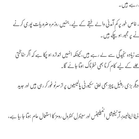
 رہے ہیں۔
ے، خاص طور پر کم آمدنی والے طبقے کے لیے، جنہیں روزمرہ ضروریات پوری کرنے
نے پر مجبور ہو چکے ہیں۔
ادہ سنجیدگی سے لے رہے ہیں، کیونکہ انہیں اندازہ ہو چکا ہے کہ اگر حفاظتی
لے کے لیے کام کرنا بھی خطرناک ہوتا جائے گا۔
ر بڑی ریٹیل چینز بھی اپنی سکیورٹی پالیسیوں پر ازسرنو غور کر رہی ہیں اور جدید
نالیسز، آرٹیفیشل انٹیلیجنس اور سینٹرل کنٹرول رومز کا استعمال عام ہوتا جا رہا ہے،