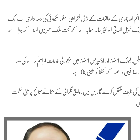
ین اسڈا (Asda) نے بڑھتے ہوئے جرائم اور چوری کے واقعات کے پیش نظر اپنی اسٹور سکیورٹی کی ذمہ داری اب ایک
 کا فیصلہ کیا ہے، جو ایک طویل المدتی اور کثیر سالہ معاہدے کے تحت ملک بھر میں اسڈا کے ہزار سے
اسڈا کے تقریباً 1,100 سپر اسٹورز، سپر مارکیٹس، لیونگ اسٹورز اور ایکسپریس اسٹورز میں سکیورٹی خدمات فراہم کرنے کی ذمہ
 صارفین و عملے کے تحفظ کو یقینی بنانا ہے۔
ی ماڈل کی طرف منتقل کرے گا، جس میں روایتی نگرانی کے بجائے نتائج پر مبنی حکمت
ہوں۔