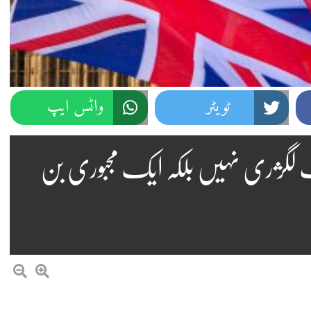
ٹویٹر
واٹس ایپ
 اب لگژری نہیں بلکہ ایک مجبوری بن