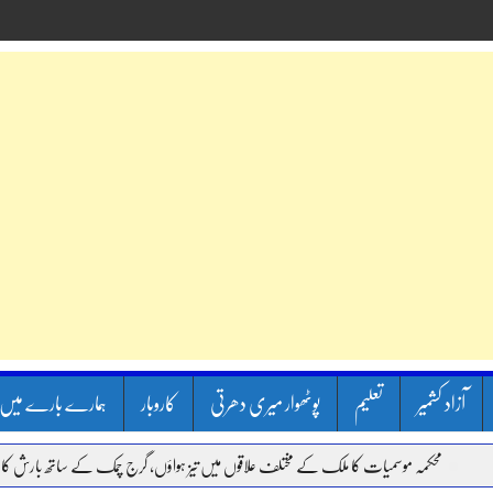
آزاد کشمیر
تعلیم
پوٹھوار میری دھرتی
کاروبار
ہمارے بارے میں
 موسمیات کا ملک کے مختلف علاقوں میں تیز ہواؤں، گرج چمک کے ساتھ بارش کا الرٹ جاری.