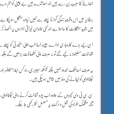
اضافے کا سبب بن رہے ہیں اور معاشرے میں بے چینی کو جنم دے
برطانیہ میں اس وقت زندگی گزارنا پہلے سے کہیں زیادہ مشکل ہو چکا ہ
میں شدید مشکلات کا سامنا ہے اور کئی خاندان خیراتی اداروں پر انحصار کر
اسی لیے بڑے کاروباری ادارے جیسے اسڈا اب اپنی سکیورٹی کو پہلے سے زی
اقدامات مضبوط نہ کیے گئے تو نہ صرف مالی نقصانات بڑھیں گے بلکہ عم
یہ صرف اسڈا تک محدود نہیں بلکہ ٹیسکو، سینزبری، مارکس اینڈ اسپینسر اور دیگ
ٹیکنالوجی کو اپنانے کی دوڑ میں شامل ہو چکی ہیں۔
سی سی ٹی وی کیمروں کے علاوہ اب چہرہ شناخت کرنے والی ٹیکنالوجی، ڈیٹا ای
تاکہ مشکوک افراد کی نقل و حرکت پر مسلسل نظر رکھی جا سکے۔