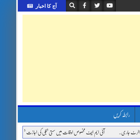
آج کا اخبار
رابطہ کریں
آئی ایم ایف مخصوص اوقات میں سستی بجلی کی اجازت نہیں دے رہا، وفاقی وزیر توانائی