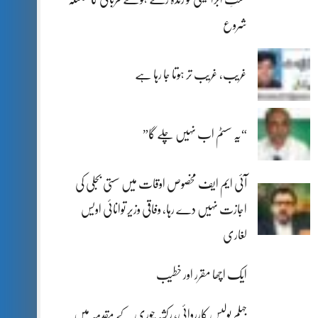
شروع
غریب، غریب تر ہوتا جا رہا ہے
“یہ سسٹم اب نہیں چلے گا”
آئی ایم ایف مخصوص اوقات میں سستی بجلی کی
اجازت نہیں دے رہا، وفاقی وزیر توانائی اویس
لغاری
ایک اچھا مقرر اور خطیب
جہلم پولیس کارروائی، رکشہ چوری کے مقدمہ میں