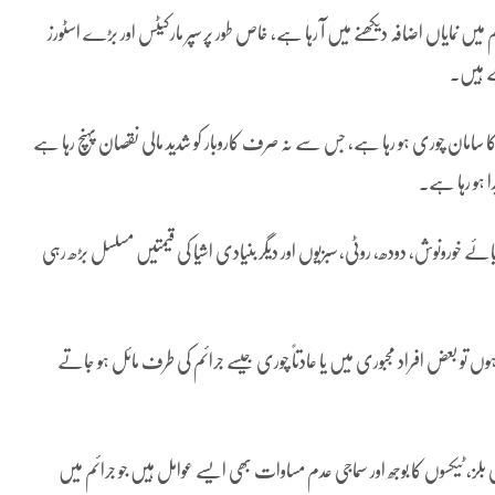
یں نمایاں اضافہ دیکھنے میں آ رہا ہے، خاص طور پر سپر مارکیٹس اور بڑے اسٹورز
ے ہیں۔
ت کا سامان چوری ہو رہا ہے، جس سے نہ صرف کاروبار کو شدید مالی نقصان پہنچ رہا ہے
ا ہو رہا ہے۔
 خورونوش، دودھ، روٹی، سبزیوں اور دیگر بنیادی اشیا کی قیمتیں مسلسل بڑھ رہی
بعض افراد مجبوری میں یا عادتاً چوری جیسے جرائم کی طرف مائل ہو جاتے
ز، ٹیکسوں کا بوجھ اور سماجی عدم مساوات بھی ایسے عوامل ہیں جو جرائم میں