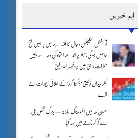
اہم خبریں
آرٹیفشل انٹلیجنس دجال کا فتنہ ہے جس پر ہمیں فتح
حاصل ہو گی،AI پر اندھے اعتماد کی وجہ سے ہمیں
خطرات لاحق ہیں پروفیسر احمد رفیق
کلرسیداں ڈکیتی‘ڈاکو1 کروڑ کے طلائی زیورات لے
اڑے
بھون نلہ میں افسوسناک حادثہ — بزرگ شخص پلی
سے گر کر نالے میں بہہ گیا