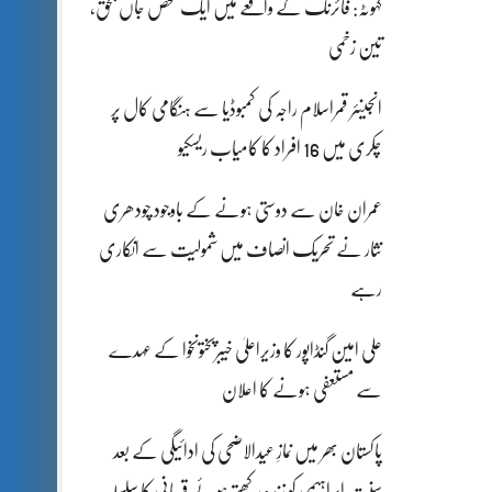
کہوٹہ: فائرنگ کے واقعے میں ایک شخص جاں بحق،
تین زخمی
انجینئر قمراسلام راجہ کی کمبوڈیا سے ہنگامی کال پر
چکری میں 16 افراد کا کامیاب ریسکیو
عمران خان سے دوستی ہونے کے باوجود چودھری
نثار نے تحریک انصاف میں شمولیت سے انکاری
رہے
علی امین گنڈاپور کا وزیراعلیٰ خیبرپختونخوا کے عہدے
سے مستعفی ہونے کا اعلان
پاکستان بھر میں نمازِ عیدالاضحی کی ادائیگی کے بعد
سنتِ ابراہیمی کو زندہ رکھتے ہوئے قربانی کا سلسلہ