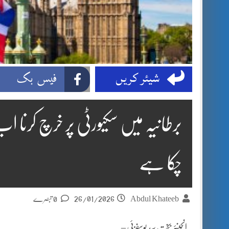
شیئر کریں
فیس بک
برطانیہ میں سکیورٹی پر خرچ کرنا
چکا ہے
26/01/2026
Abdul Khateeb
0 تبصرے
انجینئر بخت سید یوسفزئی –