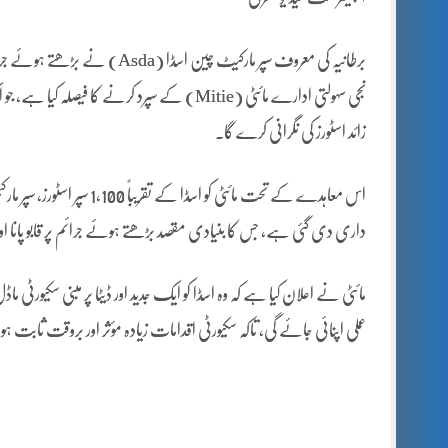
برطانیہ کی معروف سپر مارکیٹ چ
نجی سہولتی ادارے مائٹی (Mitie) کے سپرد کرنے
زائد اسٹورز کی نگرانی کرے گا۔
اس معاہدے کے تحت مائٹی کو 
داری دی گئی ہے، جس کا بنیادی مقصد بڑھتے ہوئے جرائم پر قابو پانا اور
مائٹی نے اعلان کیا ہے کہ وہ اسڈا کو ایک جدید اور ڈیٹا پر مبنی سکیورٹ
عملی اپنائی جائے گی، تاکہ سکیورٹی اقدامات زیادہ مؤثر اور بروقت ثابت 