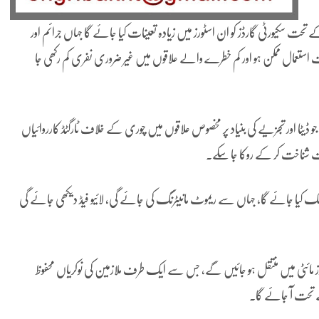
سکیورٹی گارڈز کو ان اسٹورز میں زیادہ تعینات کیا جائے گا جہاں جرائم اور
تعمال ممکن ہو اور کم خطرے والے علاقوں میں غیر ضروری نفری کم رکھی جا
ڈیٹا اور تجزیے کی بنیاد پر مخصوص علاقوں میں چوری کے خلاف ٹارگٹڈ کارروائیاں
روقت شناخت کر کے روکا جا سکے۔
ٹے فعال آپریشن ہب سے منسلک کیا جائے گا، جہاں سے ریموٹ مانیٹرنگ کی جائے گی، لائیو فیڈ دیکھی جائے گی
ڈز مائٹی میں منتقل ہو جائیں گے، جس سے ایک طرف ملازمین کی نوکریاں محفوظ
 تحت آ جائے گا۔