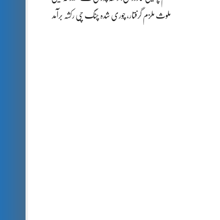
ملوث ملزم گرفتار، چوری شدہ چنگ چی رکشہ برآمد