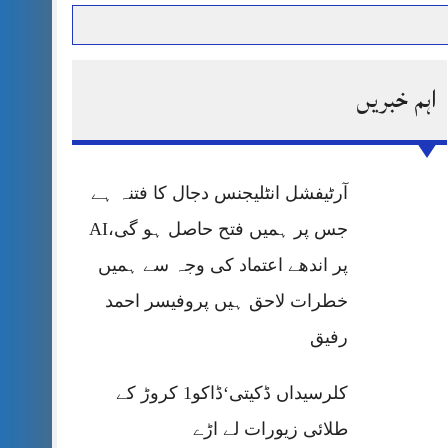
اہم خبریں
حرمت پر قربان
 کی پریس کانفرنس
آرٹیفشل انٹلیجنس دجال کا فتنہ ہے
جس پر ہمیں فتح حاصل ہو گی،AI
پر اندھے اعتماد کی وجہ سے ہمیں
خطرات لاحق ہیں پروفیسر احمد
رفیق
کلرسیداں ڈکیتی‘ڈاکو1 کروڑ کے
طلائی زیورات لے اڑے