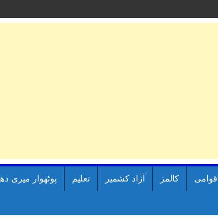
اقوامی
کالمز
آزاد کشمیر
تعلیم
پوٹھوار میری دھ