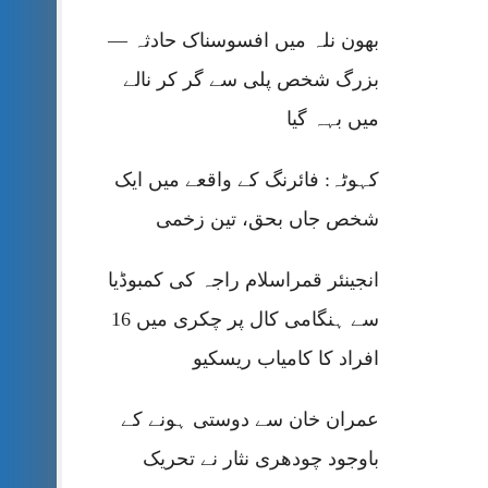
بھون نلہ میں افسوسناک حادثہ —
بزرگ شخص پلی سے گر کر نالے
میں بہہ گیا
کہوٹہ: فائرنگ کے واقعے میں ایک
شخص جاں بحق، تین زخمی
انجینئر قمراسلام راجہ کی کمبوڈیا
سے ہنگامی کال پر چکری میں 16
افراد کا کامیاب ریسکیو
عمران خان سے دوستی ہونے کے
باوجود چودھری نثار نے تحریک