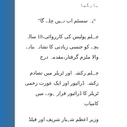
ہارگیا
“یہ سسٹم اب نہیں چلے گا”
جہلم پولیس کی کارروائی،10 سالہ
بچے کو جنسی زیادتی کا نشانہ بنانے
والا ملزم گرفتار،مقدمہ درج
جہلم رکشہ اور ٹریلر میں تصادم
رکشہ ڈرائیور اور ایک عورت زخمی
ٹریلر کا ڈرائیور فرار ہونے میں
کامیاب
وزیر اعظم شہباز شریف اور فیلڈ