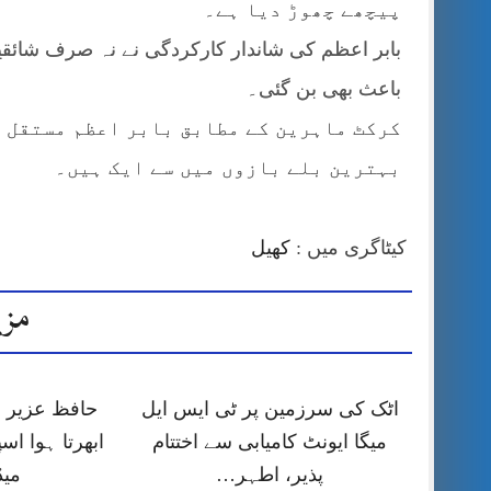
پیچھے چھوڑ دیا ہے۔
بابر اعظم کی شاندار کارکردگی نے نہ صرف شائقین
باعث بھی بن گئی۔
کرکٹ ماہرین کے مطابق بابر اعظم مستقل م
بہترین بلے بازوں میں سے ایک ہیں۔
کیٹاگری میں :
کھیل
مزی
اٹک کی سرزمین پر ٹی ایس ایل
حافظ عزیر 
میگا ایونٹ کامیابی سے اختتام
ابھرتا ہوا اس
پذیر، اطہر…
میڈ