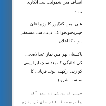
انصاف میں شمولیت سے انکاری
رہے
علی امین گنڈاپور کا وزیراعلیٰ
خیبرپختونخوا کے عہدے سے مستعفی
ہونے کا اعلان
پاکستان بھر میں نمازِ عیدالاضحی
کی ادائیگی کے بعد سنتِ ابراہیمی
کو زندہ رکھتے ہوئے قربانی کا
سلسلہ شروع
جہلم ٹرین کی زد میں آکر
چالیس سالہ شخص جان کی بازی