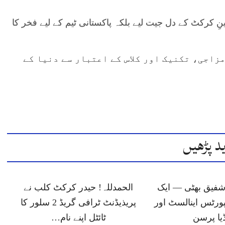
ِ کرکٹ کے دل جیت لیے بلکہ پاکستانی ٹیم کے لیے فخر کا
زاجی، تکنیک اور کلاس کے اعتبار سے دنیا کے
د پڑھیں
شفیق بھٹی — ایک
الحمدللہ! حیدر کرکٹ کلب نے
پورٹس اینالسٹ اور
پریذیڈنٹ ٹرافی گریڈ 2 سلور کا
یا پرسن
ٹائٹل اپنے نام…