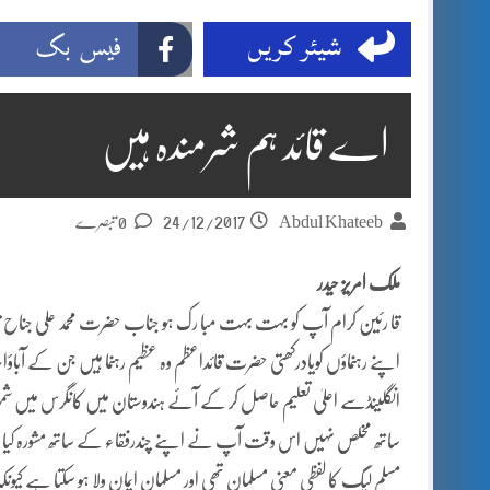
شیئر کریں
فیس بک
اے قائد ہم شرمندہ ہیں
24/12/2017
Abdul Khateeb
0 تبصرے
ملک امریز حیدر
قا رئین کرام آپ کو بہت بہت مبا رک ہو جناب حضرت محمد علی جناح قا ئد
اپنے رہنماؤں کویادرکھتی حضرت قائداعظم وہ عظیم رہنما ہیں جن کے آبا
انگلینڈسے اعلیٰ تعلیم حاصل کر کے آئے ہندوستان میں کانگرس میں شمول
ساتھ مخلص نہیں اس وقت آپ نے اپنے چند
رفقاء کے ساتھ مشورہ کیا ا
مسلم لیگ کا لفظی معنی مسلمان تھی اور مسلمان ایمان ولا ہو سکتا ہے کیونکہ