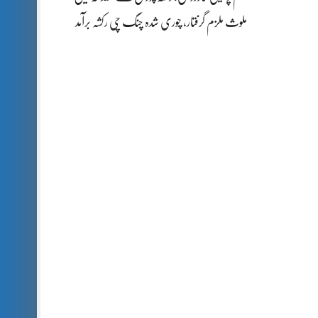
ملوث ملزم گرفتار، چوری شدہ چنگ چی رکشہ برآمد