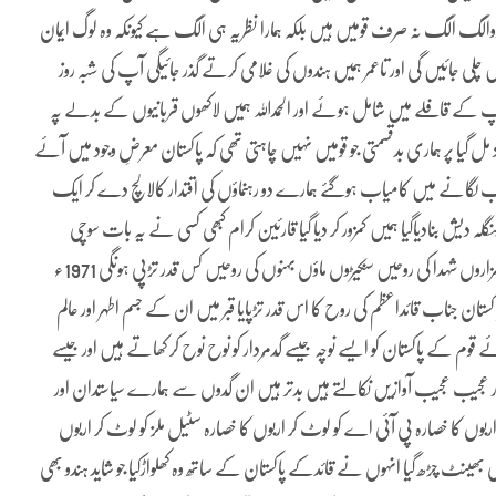
ن دوالگ الگ نہ صرف قومیں ہیں بلکہ ہمارا نظریہ ہی الگ ہے کیونکہ وہ لوگ ایمان
چلی جائیں گی اور تاعمر ہمیں ہندوں کی غلامی کرتے گذر جائیگی آپ کی شبہ روز
کے قافلے میں شامل ہوئے اور الحمداللہ ہمیں لاکھوں قربانیوں کے بدلے پہ
 گیا پر ہماری بدقسمتی جو قومیں نہیں چاہتی تھی کہ پاکستان معرضِ وجود میں آئے
میں قائدکے پاکستان کو پہلی ضرب لگانے میں کامیاب ہوگئے ہمارے دو رہنماؤں کی اقتدار کالالچ دے کر ایک
 دیش بنادیاگیا ہمیں کمزور کر دیا گیا قارئین کرام کبھی کسی نے یہ بات سوچی
حضرت علامہ محمد اقبال ؒ اور حضرت محمدعلی جناحؒ آپ کے رفقاء کار وہ ہزاروں شہدا کی روحیں سنکیڑوں ماؤں بہنوں کی روحیں کس قدر تڑپی ہونگی 1971ء
نی پاکستان جناب قائداعظم کی روح کا اس قدر تڑپایا قبر میں ان کے جسم اطہر اور عالم
م کے پاکستان کو ایسے نوچہ جیسے گِدمُردار کو نوح نوح کر کھاتے ہیں اور جیسے
 عجیب عجیب آوازیں نکالتے ہیں بدتر ہیں ان گِدوں سے ہمارے سیاستدان اور
 اربوں کا خصارہ پی آئی اے کو لوٹ کر اربوں کا خصارہ سٹیل ملز کو لوٹ کر اربوں
 بھینٹ چڑھ گیا انہوں نے قائدکے پاکستان کے ساتھ وہ کھلواڑکیا جو شاید ہندو بھی