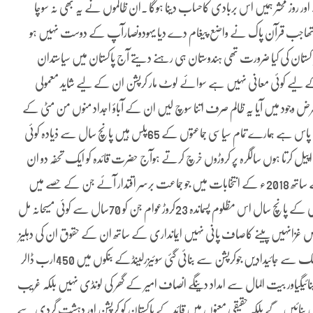
ر روز محشر ہمیں اس بربادی کاحساب دینا ہوگا ۔ان ظالموں نے یہ بھی نہ سوچا
یا تھاجب قرآن پاک نے واضع پیغام دے دیا یہودونصارآپ کے دوست نہیں ہو
گ پاکستان کی کیا ضرورت تھی ہندوستان ہی رہنے دیتے آج پاکستان میں سیاستدان
کے لیے کوئی معانی نہیں ہے سوائے لوٹ مار کرپشن ان کے لیے شاید معمولی
عرض وجود میں آیا یہ ظالم صرف اتنا سوچ لیں ان کے آباؤ اجداد منوں من مٹی کے
نیچے دفن ہوگے ان کی ہڈیاں خاک میں مل گئی روحوں کا معاملہ خدا کے پاس ہے ہمارے تمام سیاسی جماعتوں کے 65پلس ہیں پانچ سال سے ذیادہ کوئی
ے سیاستدانوں سے اپیل کرتا ہوں سالگرہ پر کروڑوں خرچ کرتے ہوآج حضرت قائدہ کو ایک تحفہ دو ان
کی سالگرہ کے موقع پر حکمران اپوزیشن اور ساستدان عہد کریں روح قائد کے ساتھ 2018ء کے انتخابات میں جو جماعت برسر اقتدار آئے جن کے حصے میں
اپوزیشن آئے جو ممبر قومی وصوبائی اسمبلی بنے جو ممبر سینٹ بنے اپنی زندگی کے پانچ سال اس مظلوم پسماندہ 23کروڑعوام جن کو 70سال سے کوئی مسیحانہ مل
 غزانہیں پینے کاصاف پانی نہیں ایمانداری کے ساتھ ان کے حقوق ان کی دہلیز
پر دینگے ان کوکھویاہوامقام دینگے وعدہ کرتے ہیں روح قائد تمام بیرون ممالک سے جائیدادیں جوکرپشن سے بنائی گئی سوئیزرلینڈکے بنکوں میں 450ارب ڈالر
ائیگیاور بیت المال سے امداد دینگے انصاف امیر کے گھر کی لونڈی نہیں بلکہ غریب
 نہیں بنائیں گے بلکہ حقیقی معنوں میں قائدکے پاکستان کو کرپشن اور دہشت گردی سے