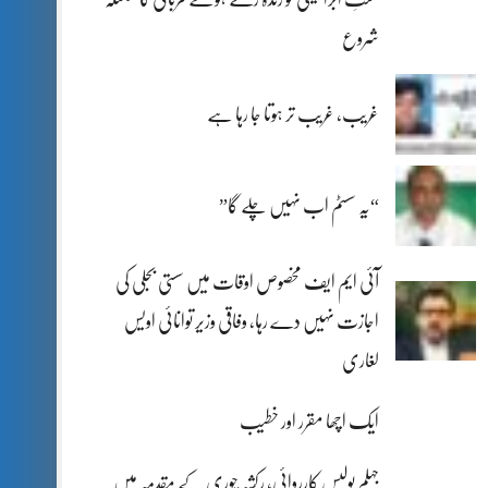
شروع
غریب، غریب تر ہوتا جا رہا ہے
“یہ سسٹم اب نہیں چلے گا”
آئی ایم ایف مخصوص اوقات میں سستی بجلی کی
اجازت نہیں دے رہا، وفاقی وزیر توانائی اویس
لغاری
ایک اچھا مقرر اور خطیب
جہلم پولیس کارروائی، رکشہ چوری کے مقدمہ میں