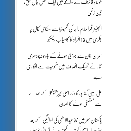
کہوٹہ: فائرنگ کے واقعے میں ایک شخص جاں بحق،
تین زخمی
انجینئر قمراسلام راجہ کی کمبوڈیا سے ہنگامی کال پر
چکری میں 16 افراد کا کامیاب ریسکیو
عمران خان سے دوستی ہونے کے باوجود چودھری
نثار نے تحریک انصاف میں شمولیت سے انکاری
رہے
علی امین گنڈاپور کا وزیراعلیٰ خیبرپختونخوا کے عہدے
سے مستعفی ہونے کا اعلان
پاکستان بھر میں نمازِ عیدالاضحی کی ادائیگی کے بعد
سنتِ ابراہیمی کو زندہ رکھتے ہوئے قربانی کا سلسلہ