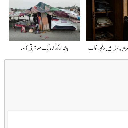
ڈگریاں، دل میں دفن خواب
پیشہ ور گداگر ،ایک معاشرتی ناسور