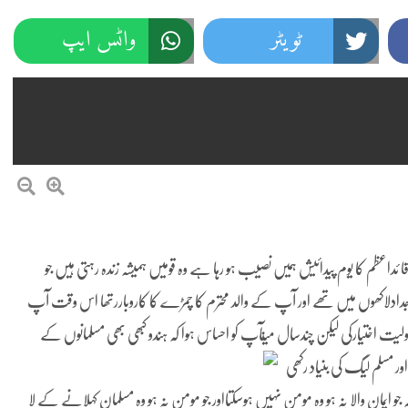
ٹویٹر
واٹس ایپ
اعظم کا یوم پیدائیش ہمیں نصیب ہو رہا ہے وہ قومیں ہمیشہ زندہ رہتی ہیں جو
ؤاجدادلاکھوں میں تھے اور آپ کے والد محترم کا چمڑے کا کاروباررتھا اس وقت آپ
یت اختیارکی لیکن چندسال میںآپ کو احساس ہوا کہ ہندو کبھی بھی مسلمانوں کے
ور مسلم لیگ کی بنیاد رکھی
 جو ایمان والا نہ ہو وہ مومن نہیں ہوسکتااور جو مومن نہ ہو وہ مسلمان کہلانے کے لا