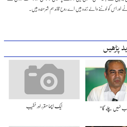
 اور اس کو لوٹنے والے زندہ ہیں اے روح قائد ہم شرمندہ ہیں۔
د پڑھیں
ایک اچھا مقرر اور خطیب
اب نہیں چلے گا”