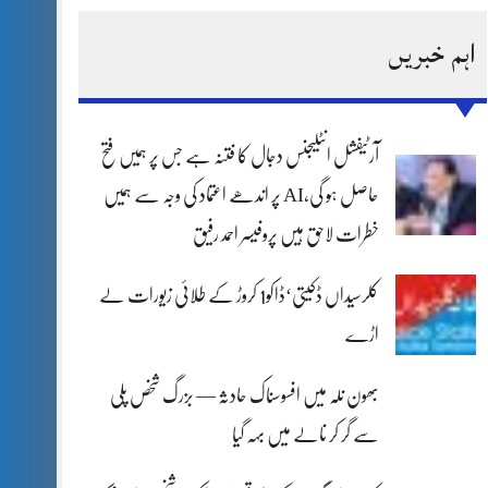
اہم خبریں
آرٹیفشل انٹلیجنس دجال کا فتنہ ہے جس پر ہمیں فتح
حاصل ہو گی،AI پر اندھے اعتماد کی وجہ سے ہمیں
خطرات لاحق ہیں پروفیسر احمد رفیق
کلرسیداں ڈکیتی‘ڈاکو1 کروڑ کے طلائی زیورات لے
اڑے
بھون نلہ میں افسوسناک حادثہ — بزرگ شخص پلی
سے گر کر نالے میں بہہ گیا