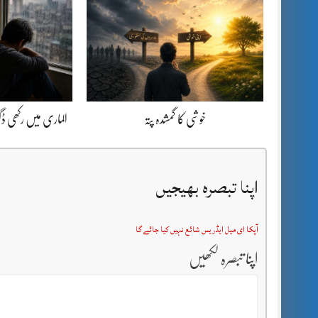
خوشی کا گمشدہ پتہ
الماری میں رکھی 
اپنا تبصرہ بھیجیں
آپکا ای میل ایڈریس شائع نہیں کیا جائے گا
اپنا تبصرہ لکھیں