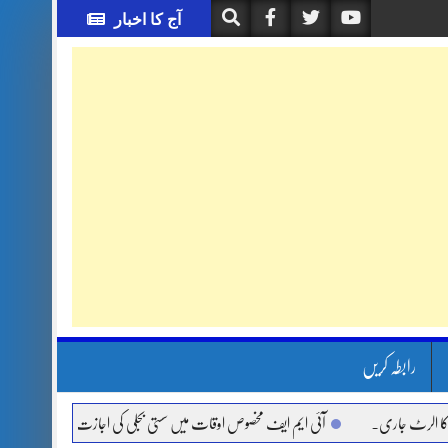
آج کا اخبار
رابطہ کریں
جاری.
آئی ایم ایف مخصوص اوقات میں سستی بجلی کی اجازت نہیں دے رہا، وفاقی وزیر ت