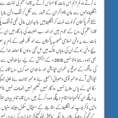
نہ کرتے وہ کم ازکم اس بات کا احساس کرتے یہ قائداعظم کی امانت ہے او
انگلینڈوالوں سے جان چھڑا کر ان کے قبضہ سے نکل کر الگ وطن بنا 
سکتے اگر پاکستان کو لو ٹ لوٹ کر انگلینڈمیں جائیدادیں بنانی تھی تو ال
قائداعظم کی روح کے مجرم ہیں اور اللہ رب العزت کی بارگاہ میں ان 
بات ہے یہ وطن اسلامی جمعوریہ پاکستان ہے اور کلمہ طیبہ کے نام پر م
بھی ذندہ رہنے والا نہیں 2018ء کے الیکشن کے لی
سکا جن کے پاس علاج نہیں روزگار نہیں تعلیم نہیں انصاف نہیں خالص
واپس لاکر یورپ اور انگلینڈکے مقابلے کے ہسپتال سکول ویونیورسٹیاں بن
کے گھر کی دہلیزکی چین بنائیگے ۔نمائیشی فوٹوکھنچواکر اخبارات کی زینت