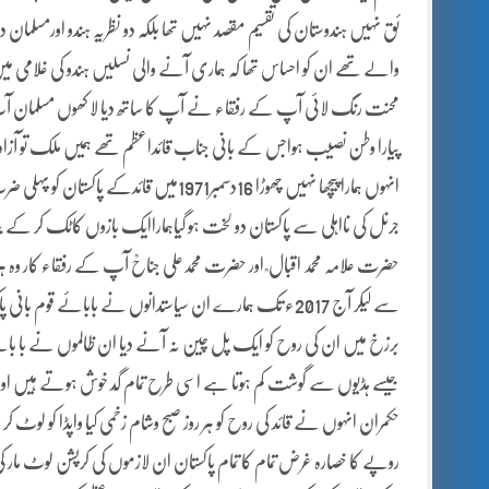
ئق نہیں ہندوستان کی تقسیم مقصد نہیں تھا بلکہ دو نظریہ ہندو اورمسلما
والے تھے ان کو احساس تھا کہ ہماری آنے والی نسلیں ہندو کی غلامی میں 
محنت رنگ لائی آپ کے رفقاء نے آپ کا ساتھ دیا لا کھوں مسلمان آپ 
پیارا وطن نصیب ہواجس کے بانی جناب قائداعظم تھے ہمیں ملک تو آزاد مل
انہوں ہمارا پیچھا نہیں چھوڑا 16دسمبر1971
جرنل کی نااہلی سے پاکستان دو لخت ہو گیاہماراایک بازوں کاٹک کر کے بنگلہ
سے لیکر آج 2017ء تک ہمارے ان سیاستدانوں نے بابائے قوم با
برزخ میں ان کی روح کو ایک پل چین نہ آنے دیا ان ظالموں نے با بائے قو
جیسے ہڈیوں سے گوشت کم ہوتا ہے اسی طرح تمام گِد خوش ہوتے ہیں اور
حکمران انہوں نے قائد کی روح کو ہر روز صبح وشام زخمی کیا واپڈا کو لوٹ کر
روپے کا خصارہ غرض تمام کا تمام پاکستان ان لازموں کی کرپشن لوٹ مار کی