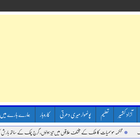
آزاد کشمیر
تعلیم
پوٹھوار میری دھرتی
کاروبار
ہمارے بارے میں
محکمہ موسمیات کا ملک کے مختلف علاقوں میں تیز ہواؤں، گرج چمک کے ساتھ بارش کا الرٹ 