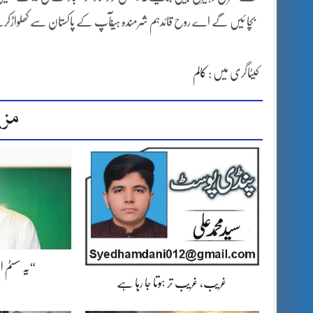
بچا ئیں گے اے روح قائدہم شرمندہ ہیںآپ کے پاکستان سے کھلواڑکرنے
کیٹاگری میں :
کالم
مزی
“یہ سسٹم 
غریب، غریب تر ہوتا جا رہا ہے