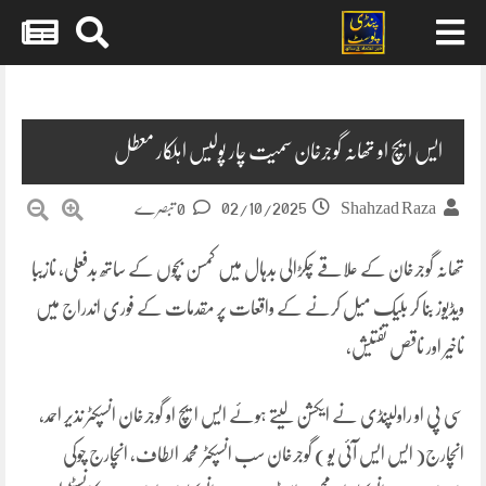
Skip
to
content
ایس ایچ او تھانہ گوجرخان سمیت چار پولیس اہلکار معطل
02/10/2025
Shahzad Raza
0 تبصرے
تھانہ گوجرخان کے علاقے چکڑالی بدہال میں کمسن بچوں کے ساتھ بدفعلی، نازیبا
ویڈیوز بنا کر بلیک میل کرنے کے واقعات پر مقدمات کے فوری اندراج میں
تاخیر اور ناقص تفتیش،
سی پی او راولپنڈی نے ایکشن لیتے ہوئے ایس ایچ او گوجرخان انسپکٹر نذیر احمد،
انچارج( ایس ایس آئی یو ) گوجرخان سب انسپکٹر محمد الطاف، انچارج چوکی