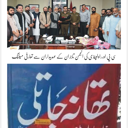
سی پی او،راولپنڈی کی انجمن تاجران کے عہدیداران سے تعارفی میٹنگ