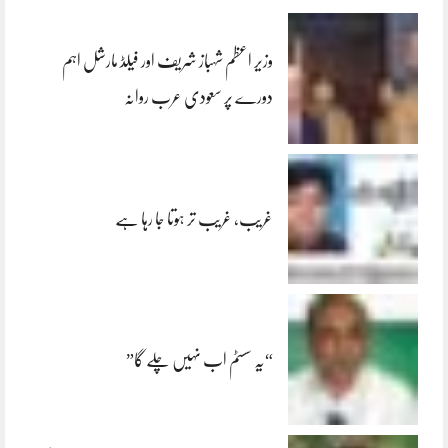
وزیر اعظم شہباز شریف اور فیلڈ مارشل اہم
دورے پر سعودی عرب روانہ
غریب، غریب تر ہوتا جا رہا ہے
“یہ سسٹم اب نہیں چلے گا”