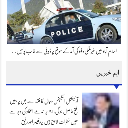
اسلام آباد میں غیرملکی وفود کی آمد کے موقع پر ڈیوٹی سے غائب پولیس…
اہم خبریں
آرٹیفشل انٹلیجنس دجال کا فتنہ ہے جس پر ہمیں
فتح حاصل ہو گی،AI پر اندھے اعتماد کی وجہ سے
ہمیں خطرات لاحق ہیں پروفیسر احمد رفیق