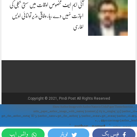
آئی ایم ایف مخصوص اوقات میں سستی بجلی کی
اجازت نہیں دے رہا، وفاقی وزیر توانائی اویس
لغاری
Copyright © 2021, Pindi Post All Rights Reserved.
// Show Author Image with Author Name in UrduPaper Theme function
urdu_paper_author_image_with_name($content) { if (is_single()) { $author_id =
get_the_author_meta('ID'); $author_name = get_the_author(); $author_avatar = get_avatar($author_id, 48);
// 48px size image $author_html = '
' . $author_name . '
' . $author_avatar . '
فیس بک
ٹویٹر
واٹس ایپ
'; return $author_html . $content; } return $content; } add_filter('the_content',