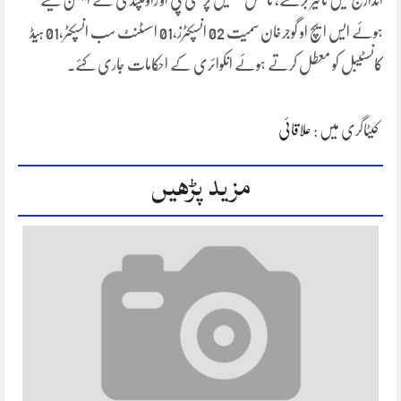
اندارج میں تاخیر برتنے، ناقص تفتیش پر سی پی او راولپنڈی نے ایکشن لیتے
ہوئے ایس ایچ او گوجرخان سمیت 02 انسپکٹرز،01 اسسٹنٹ سب انسپکٹر،01 ہیڈ
کانسٹیبل کو معطل کرتے ہوئے انکوائری کے احکامات جاری کئے۔
کیٹاگری میں :
علاقائی
مزید پڑھیں