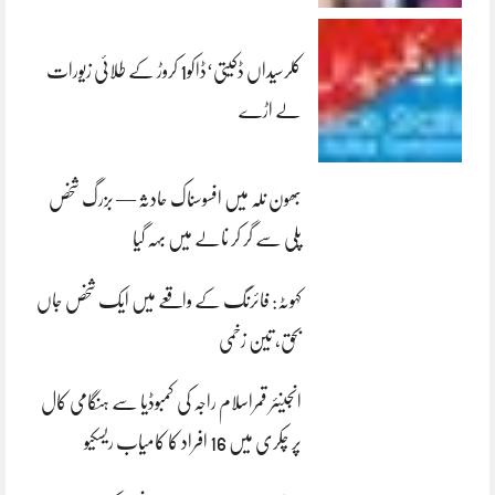
کلرسیداں ڈکیتی‘ڈاکو1 کروڑ کے طلائی زیورات
لے اڑے
بھون نلہ میں افسوسناک حادثہ — بزرگ شخص
پلی سے گر کر نالے میں بہہ گیا
کہوٹہ: فائرنگ کے واقعے میں ایک شخص جاں
بحق، تین زخمی
انجینئر قمراسلام راجہ کی کمبوڈیا سے ہنگامی کال
پر چکری میں 16 افراد کا کامیاب ریسکیو