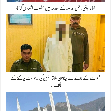
تھانہ جاتلی ،قتل اور ضرر کے مقدمہ میں مطلوب اشتہاری گرفتار
جہلم کتے کے کاٹنے سے پریشان علاقہ مکین کی درخواست پر کتے کے
مالک…