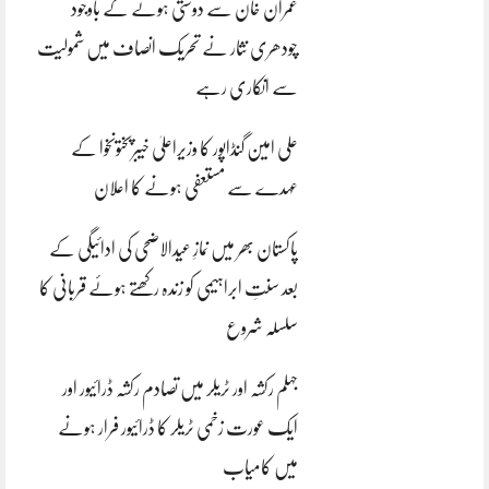
عمران خان سے دوستی ہونے کے باوجود
چودھری نثار نے تحریک انصاف میں شمولیت
سے انکاری رہے
علی امین گنڈاپور کا وزیراعلیٰ خیبرپختونخوا کے
عہدے سے مستعفی ہونے کا اعلان
پاکستان بھر میں نمازِ عیدالاضحی کی ادائیگی کے
بعد سنتِ ابراہیمی کو زندہ رکھتے ہوئے قربانی کا
سلسلہ شروع
جہلم رکشہ اور ٹریلر میں تصادم رکشہ ڈرائیور اور
ایک عورت زخمی ٹریلر کا ڈرائیور فرار ہونے
میں کامیاب