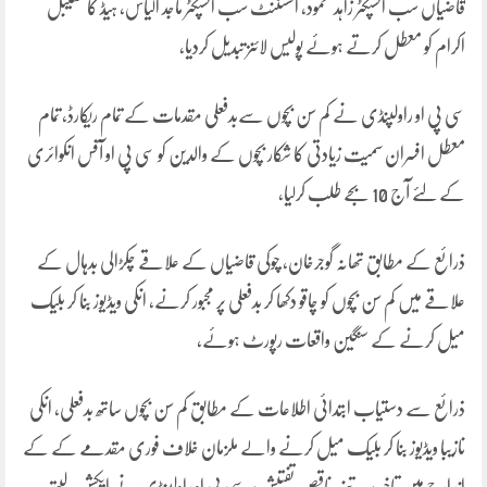
قاضیاں سب انسپکٹر زاہد محمود، اسسٹنٹ سب انسپکٹر ماجد الیاس، ہیڈ کانسٹیبل
اکرام کو معطل کرتے ہوئے پولیس لائنز تبدیل کردیا،
سی پی او راولپنڈی نے کم سن بچوں سےبدفعلی مقدمات کے تمام ریکارڈ، تمام
معطل افسران سمیت زیادتی کا شکار بچوں کے والدین کو سی پی او آفس انکوائری
کے لئے آج 10 بجے طلب کرلیا،
ذرائع کے مطابق تھانہ گوجرخان، چوکی قاضیاں کے علاقے چکڑالی بدہال کے
علاقے میں کم سن بچوں کو چاقو دکھا کر بدفعلی پر مجبور کرنے، انکی ویڈیوز بنا کر بلیک
میل کرنے کے سنگین واقعات رپورٹ ہوئے،
ذرائع سے دستیاب ابتدائی اطلاعات کے مطابق کم سن بچوں ساتھ بدفعلی، انکی
نازیبا ویڈیوز بنا کر بلیک میل کرنے والے ملزمان خلاف فوری مقدمے کے کے