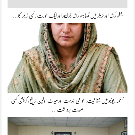
جہلم رکشہ اور ٹریلر میں تصادم رکشہ ڈرائیور اور ایک عورت زخمی ٹریلر کا…
محکمہ ریونیو میں شفافیت، عوامی خدمت اور میرٹ اولین ترجیح، کرپشن کسی
صورت برداشت…