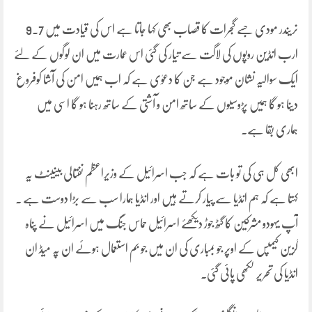
نریندر مودی جسے گجرات کا قصاب بھی کہا جاتا ہے اس کی قیادت میں 9.7
ارب انڈین روپوں کی لاگت سے تیار کی گئی اس عمارت میں ان لوگوں کے لئے
ایک سوالیہ نشان موجود ہے جن کا دعوٰی ہے کہ اب ہمیں امن کی آشا کوفروغ
دینا ہو گا ہمیں پڑوسیوں کے ساتھ امن و آشتی کے ساتھ رہنا ہو گا اسی میں
ہماری بقا ہے۔
ابھی کل ہی کی تو بات ہے کہ جب اسرائیل کے وزیراعظم نفتالی بینینٹ یہ
کہتا ہے کہ ہم انڈیا سے پیار کرتے ہیں اور انڈیا ہمارا سب سے بڑا دوست ہے ۔
آپ یہودو مشرکین کا گٹھ جوڑ دیکھئے اسرائیل حماس جنگ میں اسرائیل نے پناہ
گزین کیمپس کے اوپر جو بمباری کی ان میں جو بم استعمال ہوئے ان پہ میڈ ان
انڈیا کی تحریر لکھی پائی گئی۔