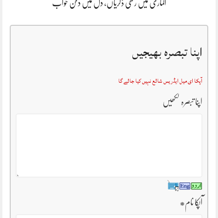
الماری میں رکھی ڈگریاں، دل میں دفن خواب
اپنا تبصرہ بھیجیں
آپکا ای میل ایڈریس شائع نہیں کیا جائے گا
اپنا تبصرہ لکھیں
آپکا نام
*