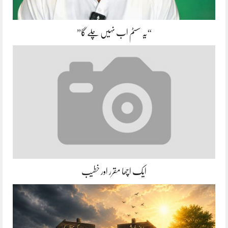
“یہ سسٹم اب نہیں چلے گا”
ایک اچھا مقرر اور خطیب