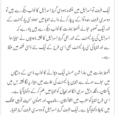
ایک طرف تو اسرائیل میں متشدد یہودی گریٹر اسرائیل کا خواب دیکھ رہے ہیں تو
دوسری طرف ہندو توا کے پرچار کرنے والے انڈیا میں موجود نئی پارلیمنٹ کے
اندر ایک تصویر سجائے اکھنڈ بھارت کا خواب دیکھ رہے ہیں یاد رہے کہ
اسرائیل کی پارلیمنٹ کے اندر بھی گریٹر اسرائیل کا نقشہ یہودیوں نے سجایا ہوا
ہے اور انڈیا کی نئی پارلیمنٹ بھی اسی طرح کے ایک نئے ذہنی فطور میں مبتلا
ہے۔
اکھنڈ بھارت میں ہمارا شریر ہمسایہ ایک دیوانے کا خواب ذہن کے دریچوں
میں سجاے ہوئے ہے انڈین پارلیمنٹ کی عمارت میں دیوار پر لگا نقشہ جس میں
پاکستان، بنگلہ دیش سری لنکا اور نیپال کو انڈیا میں ضم کر کے دکھایا گیا ہے۔
اسی طرح انڈیا کو مغرب میں افغانستان ، ،مالدیپ اور بھوٹان سمیت قریبی ممالک
میں پھیلا دکھایا گیا ہے۔ایک طرف گریٹر اسرائیل تو دوسری طرف گریٹر انڈیا۔