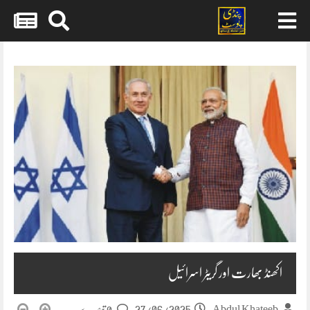
Skip
to
content
اکھنڈ بھارت اور گریٹر اسرائیل
27/06/2025
Abdul Khateeb
0 تبصرے