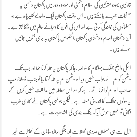
قارئین یہودو مشرکین کی اسلام دشمنی اور موجودہ دور میں پاکستان دشمنی پہ
صفحات بھرے جا سکتے ہیں ۔ اس وقت پاکستان ایک واحد نیوکلیئرپاور ہے جو
مسلمانوں کی نمائندگی کرتی ہے اور اس کی افوج کا دنیائے عالم میں ڈنکا بجتا ہے۔
آج دشمنان اسلام و دشمنان پاکستان بالخصوص پاکستان پہ بری نظریں جمائیں
ہوئے ہیں ۔
اسکی واضح جھلک پہلگا م کا ڈرامہ رچا کہ پاکستان پہ حملہ کرنا تھا اور جب تک
دشمن کو ہم نے جواب نہیں دیا اور دشمن ہم پہ حملہ کرتا رہا تو جناب ڈونلڈٹرمپ
صاحب اور ہم نوا فرماتے رہے کہ ہم اس معاملہ میں مداخلت نہیں کریں گے
یہ دونوں ممالک کا اندرونی مسئلہ ہے۔ لیکن جو نہی پاکستان نے کاری ضرب
لگائی تو انہیں ہوش آیا کہ جنگ بندی کی اشدضرورت ہے۔
ازل سے ہی مسلمان عددی لحاظ سے اور جنگی سازو سامان کے لحاظ سے غیر