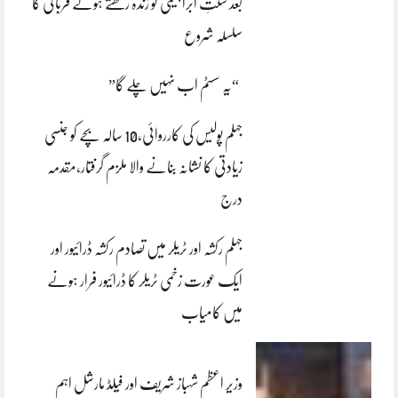
بعد سنتِ ابراہیمی کو زندہ رکھتے ہوئے قربانی کا
سلسلہ شروع
“یہ سسٹم اب نہیں چلے گا”
جہلم پولیس کی کارروائی،10 سالہ بچے کو جنسی
زیادتی کا نشانہ بنانے والا ملزم گرفتار،مقدمہ
درج
جہلم رکشہ اور ٹریلر میں تصادم رکشہ ڈرائیور اور
ایک عورت زخمی ٹریلر کا ڈرائیور فرار ہونے
میں کامیاب
وزیر اعظم شہباز شریف اور فیلڈ مارشل اہم