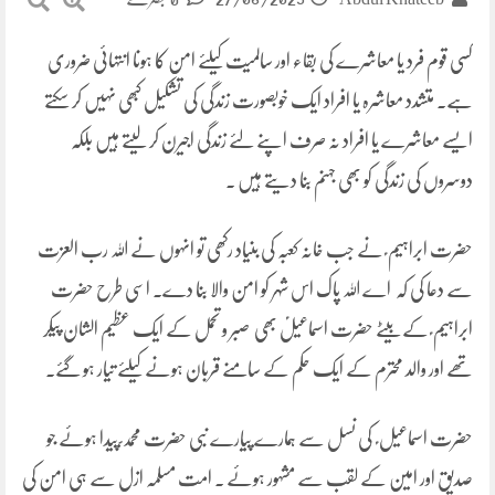
کسی قوم فرد یا معاشرے کی بقاء اور سالمیت کیلئے امن کا ہونا انتہائی ضروری
ہے۔ متشدد معاشرہ یا افراد ایک خوبصورت زندگی کی تشکیل کبھی نہیں کر سکتے
ایسے معاشرے یا افراد نہ صرف اپنے لئے زندگی اجیرن کر لیتے ہیں بلکہ
دوسروں کی زندگی کو بھی جہنم بنا دیتے ہیں ۔
حضرت ابراہیم ؑ نے جب خانہ کعبہ کی بنیاد رکھی تو انہوں نے اللہ رب العزت
سے دعا کی کہ اے اللہ پاک اس شہر کو امن والا بنا دے۔ اسی طرح حضرت
ابراہیم ؑ کے بیٹے حضرت اسماعیلؑ بھی صبر و تحمل کے ایک عظیم الشان پیکر
تھے اور والد محترم کے ایک حکم کے سامنے قربان ہونے کیلئے تیار ہو گئے۔
حضرت اسماعیل ؑ کی نسل سے ہمارے پیارے نبی حضرت محمد ؐ پیدا ہوئے جو
صدیق اور امین کے لقب سے مشہور ہوئے ۔ امت مسلمہ ازل سے ہی امن کی