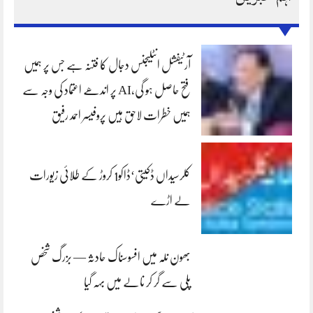
آرٹیفشل انٹلیجنس دجال کا فتنہ ہے جس پر ہمیں
فتح حاصل ہو گی،AI پر اندھے اعتماد کی وجہ سے
ہمیں خطرات لاحق ہیں پروفیسر احمد رفیق
کلرسیداں ڈکیتی‘ڈاکو1 کروڑ کے طلائی زیورات
لے اڑے
بھون نلہ میں افسوسناک حادثہ — بزرگ شخص
پلی سے گر کر نالے میں بہہ گیا