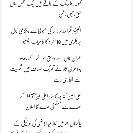
کہوٹہ: فائرنگ کے واقعے میں ایک شخص جاں
بحق، تین زخمی
انجینئر قمراسلام راجہ کی کمبوڈیا سے ہنگامی کال
پر چکری میں 16 افراد کا کامیاب ریسکیو
عمران خان سے دوستی ہونے کے باوجود
چودھری نثار نے تحریک انصاف میں شمولیت
سے انکاری رہے
علی امین گنڈاپور کا وزیراعلیٰ خیبرپختونخوا کے
عہدے سے مستعفی ہونے کا اعلان
پاکستان بھر میں نمازِ عیدالاضحی کی ادائیگی کے