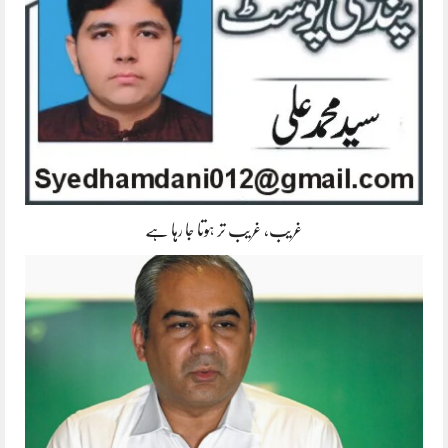
غریب، غریب تر ہوتا جا رہا ہے