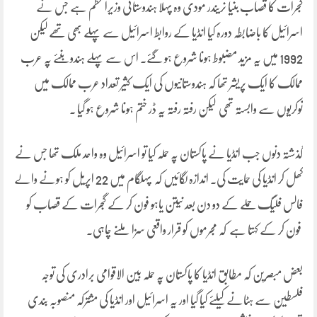
گجرات کا قصاب بنیا نریندر مودی وہ پہلا ہندوستانی وزیراعظم ہے جس نے
اسرائیل کا باضابطہ دورہ کیا انڈیا کے روابط اسرائیل سے پہلے بھی تھے لیکن
1992 میں یہ مزید مضبوط ہونا شروع ہو گئے۔ اس سے پہلے ہندو بنئے پہ عرب
ممالک کا ایک پریشر تھا کہ ہندوستانیوں کی ایک کثیر تعداد عرب ممالک میں
نوکریوں سے وابستہ تھی لیکن رفتہ رفتہ یہ ڈر ختم ہونا شروع ہو گیا ۔
گذشتہ دنوں جب انڈیا نے پاکستان پہ حملہ کیا تو اسرائیل وہ واحد ملک تھا جس نے
کھل کر انڈیا کی حمایت کی۔ اندازہ لگائیں کہ پہلگام میں 22 اپریل کو ہونے والے
فالس فلیگ حملے کے دو دن بعد نیتن یاہو فون کر کے گجرات کے قصاب کو
فون کر کے کہتا ہے کہ مجرموں کو قرار واقعی سزا ملنے چاہی۔
بعض مبصرین کہ مطابق انڈیا کا پاکستان پہ حملہ بین الاقوامی برادری کی توجہ
فلسطین سے ہٹانے کیلئے کیا گیا اور یہ اسرائیل اور انڈیا کی مشترکہ منصوبہ بندی