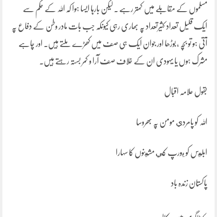
مسلموں کے مقابلے میں کمتر رہے ۔ لیکن بارہا ایسا ہوا کہ اللہ کے حکم سے
ایک قلیل تعداد کثیرتعداد پہ بھاری رہی کیونکہ جب بات مادر وطن کے دفاع پہ
آتی ہو تو بچہ ، بوڑھا اور جوان ایک ہی صف میں کھڑے ملتے ہیں۔ اور چاہے
مشرک ہوں یا یہودی ان کے خلاف صف آرا و کمر بستہ رہتے ہیں۔
بقول علامہ اقبال
اللہ کو پامردي مومن پہ بھروسا
ابليس کو يورپ کي مشينوں کا سہارا
پاکستان زندہ باد