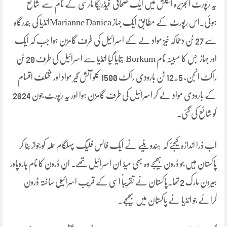
یہ رپورٹ الجزیرہ انگلش میں ایک صحافی فیڈریکا مارسی کے نام سے شائع
ہوئی۔اس رپورٹ کے مطابق ایک جہاز Marianne Danicaانڈیا کی بندرگاہ
سے 27 ٹن دھماکہ خیز مواد لے کے اسرائیل کی طرف گامزن ہوا جب کہ ایک
اور جہاز جس کا مبینہ نام Borkum بتایا گیا انٖڈیا سے اسرائیل کی طرف 20 ٹن
راکٹ انجن، 12.5 ٹن بارودی راکٹ 1500 کلو آتش گیر مواد اور مختلف اقسام
کے بارودی مواد لے کر اسرائیل کی طرف گامزن ہوا اور یہ رپورٹ جون 2024
کو شائع کی گئی۔
اب ذرا اندازہ کیجئے کہ ہندو بنیے نے ایک فالس فلیگ پہلگام حملہ کو جواز بنا کر
پاکستان میں جو ڈرون بھیجے وہ بھی میڈ ان اسرائیل تھے۔ ان ڈرون کا نام ہاروپاور
ہیرون مارک 2تھا۔پاکستان نے تقریباً اسی کے قریب اسرائیلی ساختہ ڈرون
گرائے جو انڈیا نے پاکستان میں بھیجے۔