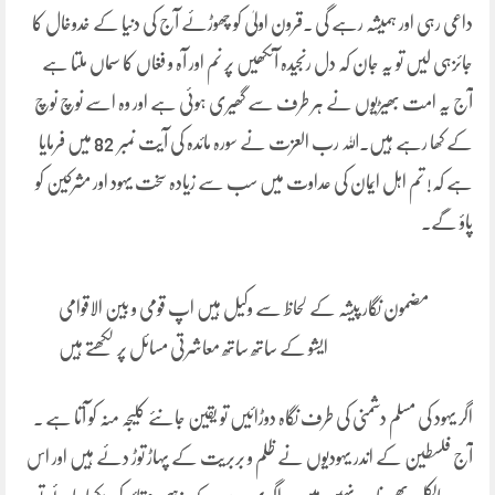
داعی رہی اور ہمیشہ رہے گی ۔قرون اولیٰ کو چھوڑئے آج کی دنیا کے خدوخال کا
جائزہی لیں تو یہ جان کہ دل رنجیدہ آنکھیں پر نم اور آہ و فغاں کا سماں ملتا ہے
آج یہ امت بھیڑیوں نے ہر طرف سے گھیری ہوئی ہے اور وہ اسے نوچ نوچ
کے کھا رہے ہیں۔اللہ رب العزت نے سورہ مائدہ کی آیت نمبر 82 میں فرمایا
ہے کہ! تم اہل ایمان کی عداوت میں سب سے زیادہ سخت یہود اور مشرکین کو
پاؤ گے۔
مضمون نگار پیشہ کے لحاظ سے وکیل ہیں اپ قومی و بین الاقوامی
ایشو کے ساتھ ساتھ معاشرتی مسائل پر لکھتے ہیں
اگر یہود کی مسلم دشمنی کی طرف نگاہ دوڑائیں تو یقین جانئے کلیجہ منہ کو آتا ہے ۔
آج فلسطین کے اندر یہودیوں نے ظلم و بربریت کے پہاڑ توڑ دئے ہیں اور اس