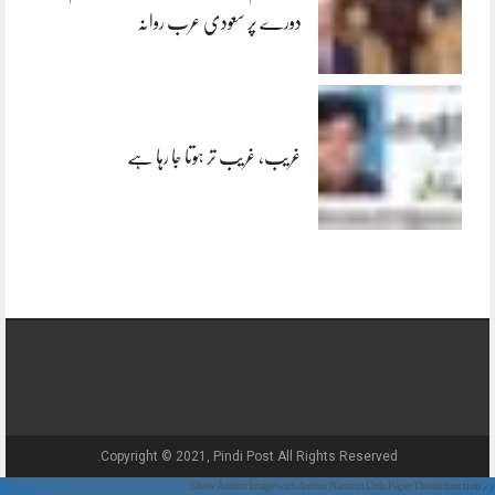
دورے پر سعودی عرب روانہ
غریب، غریب تر ہوتا جا رہا ہے
Copyright © 2021, Pindi Post All Rights Reserved.
// Show Author Image with Author Name in UrduPaper Theme function