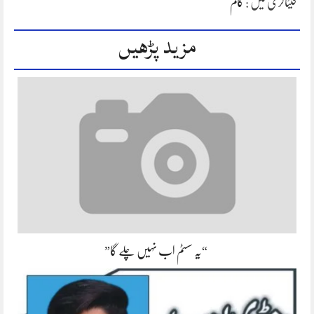
کیٹاگری میں :
کالم
مزید پڑھیں
“یہ سسٹم اب نہیں چلے گا”