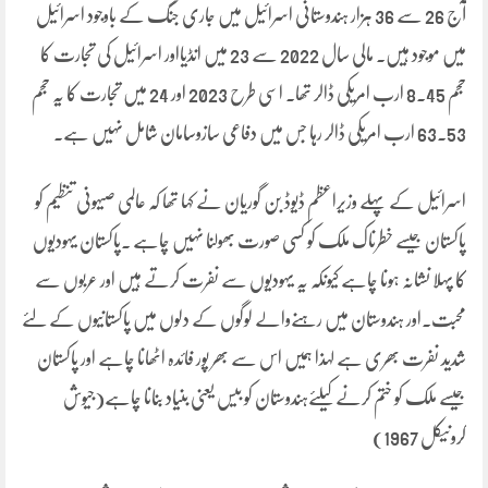
آج 26 سے 36 ہزار ہندوستانی اسرائیل میں جاری جنگ کے باوجود اسرائیل
میں موجود ہیں۔ مالی سال 2022 سے 23 میں انڈیااور اسرائیل کی تجارت کا
حجم 8.45 ارب امریکی ڈالر تھا۔ اسی طرح 2023 اور 24 میں تجارت کا یہ حجم
63.53 ارب امریکی ڈالر رہا جس میں دفاعی سازوسامان شامل نہیں ہے۔
اسرائیل کے پہلے وزیراعظم ڈیوڈ بن گوریان نے کہا تھا کہ عالمی صیہونی تنظیم کو
پاکستان جیسے خطرناک ملک کو کسی صورت بھولنا نہیں چاہے ۔پاکستان یہودیوں
کا پہلا نشانہ ہونا چاہے کیونکہ یہ یہودیوں سے نفرت کرتے ہیں اور عربوں سے
محبت۔اور ہندوستان میں رہنےوالے لوگوں کے دلوں میں پاکستانیوں کے لئے
شدید نفرت بھری ہے لہذا ہمیں اس سے بھر پور فائدہ اٹھانا چاہے اور پاکستان
جیسے ملک کو ختم کرنے کیلئےہندوستان کو بیس یعنی بنیاد بنانا چاہے(جیوش
کرونیکل 1967)