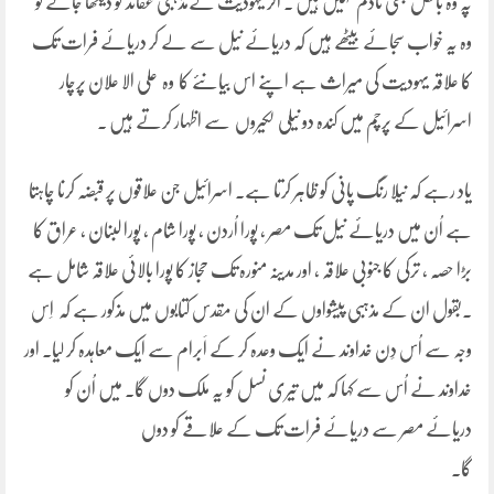
پہ وہ بالکل بھی نادم نہیں ہیں ۔ اگر یہودیت کےمذہبی عقائد کو دیکھا جائے تو
وہ یہ خواب سجائے بیٹھے ہیں کہ دریائے نیل سے لے کر دریائے فرات تک
کا علاقہ یہودیت کی میراث ہے اپنے اس بیانئے کا وہ علی الا علان پرچار
اسرائیل کے پرچم میں کندہ دو نیلی لکیروں سے اظہار کرتے ہیں ۔
یاد رہے کہ نیلا رنگ پانی کو ظاہر کرتا ہے۔ اسرائیل جن علاقوں پر قبضہ کرنا چاہتا
ہے اُن میں دریائے نیل تک مصر ، پورا اُردن ، پورا شام ، پورا لبنان ، عراق کا
بڑا حصّہ ، ترکی کا جنوبی علاقہ ، اور مدینہ منورہ تک حجاز کا پورا بالائی علاقہ شامل ہے
۔بقول ان کے مذہبی پیشواوں کے ان کی مقدس کتابوں میں مذکور ہے کہ اِس
وجہ سے اُس دِن خداوند نے ایک وعدہ کر کے اَبرام سے ایک معاہدہ کر لیا۔ اور
خداوند نے اُس سے کہا کہ میں تیری نسل کو یہ ملک دوں گا۔ میں اُن کو
دریائے مصر سے دریائے فرات تک کے علاقے کو دوں
گا۔