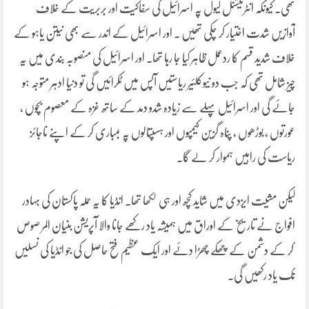
تھی۔ کیونکہ انٹرنیشنل لیول پہ اسرائیل کی سفاکیت اور بربریت کے خلاف
آوازیں شدت اختیار کر چکی تھیں ۔ اور اسرائیل کے اندر سے بھی نیتن یاہو کے
خلاف شدید قسم کا ردعمل ظاہر کیا جا رہا تھا۔ اور اسرائیل کی منصوبہ بندی میں یہ
چیز شامل تھی کہ جب دو نیوکلئیر ریاستیں آپس میں ٹکرائیں گی تو دنیا ادہر متوجہ ہو
جائے گی اور اسرائیل پہلے سے زیادہ شدو دمد کے ساتھ غزہ کے معصوم بچوں ،
عورتوں ، بوڑھوں ، پناہ گزین کیمپوں اور ہسپتالوں پہ بمباری کر کے اپنے ناجائز
ریاست کی راہیں ہموار کر لے گا۔
لیکن مشیت ایزدی میں شاید کچھ اور ہی لکھا تھا۔ انڈیا کا یہ حملہ پاکستان کی بہادر
افواج نے تاریخ کے اوراق میں ہمیشہ یاد رکھے جانا والا آپریشن بنیان المر صوص
کر کے دشمن کے چھکے چھڑا دئے اور ایک عظیم فتح حاصل کی جو انڈیا کی نسلیں
تک یاد رکھیں گی۔