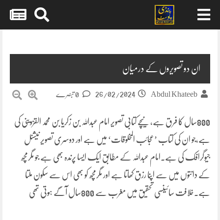
Skip
to
content
ان دو تصویروں کے درمیان
26/02/2024
Abdul Khateeb
0 تبصرے
800سال کا فرق ہے، نیچے کتابی تصویر امام عبداللہ بن زکریا بن محمد القزوینی کی
ہے،جو ان کی کتاب ’عجائب المخلوقات‘ میں ہے اور دوسری تصویر نیشنل
جیوگرافک کی ہے۔امام عبداللہ کے مطابق ایک ایسا پرندہ بھی ہے جو مگرمچھ
کے دانتوں میں سے اپنا رزق کھاتا ہے اور مگرمچھ کو بھی اس سے سکون ملتا
ہے۔خلافت سائینسی تحقیق میں مغرب سے 800سال آگے ہوتی تھی