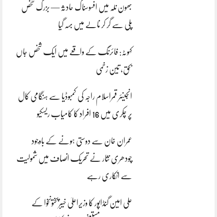
بھون نلہ میں افسوسناک حادثہ — بزرگ شخص
پلی سے گر کر نالے میں بہہ گیا
کہوٹہ: فائرنگ کے واقعے میں ایک شخص جاں
بحق، تین زخمی
انجینئر قمراسلام راجہ کی کمبوڈیا سے ہنگامی کال
پر چکری میں 16 افراد کا کامیاب ریسکیو
عمران خان سے دوستی ہونے کے باوجود
چودھری نثار نے تحریک انصاف میں شمولیت
سے انکاری رہے
علی امین گنڈاپور کا وزیراعلیٰ خیبرپختونخوا کے