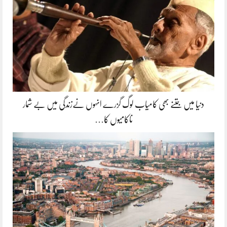
دنیا میں جتنے بھی کامیاب لوگ گزرے انہوں نےزندگی میں بے شمار
ناکامیوں کا…