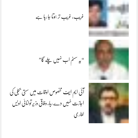
غریب، غریب تر ہوتا جا رہا ہے
“یہ سسٹم اب نہیں چلے گا”
آئی ایم ایف مخصوص اوقات میں سستی بجلی کی
اجازت نہیں دے رہا، وفاقی وزیر توانائی اویس
لغاری