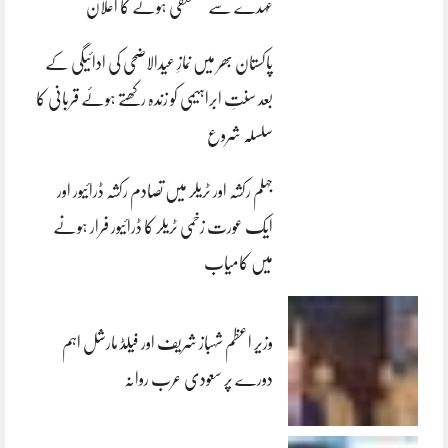
عہدے سے مستعفی ہونے کا اعلان
پاکستان بھر میں نمازِ عیدالاضحی کی ادائیگی کے
بعد سنتِ ابراہیمی کو زندہ رکھتے ہوئے قربانی کا
سلسلہ شروع
جہلم رکشہ اور ٹریلر میں تصادم رکشہ ڈرائیور اور
ایک عورت زخمی ٹریلر کا ڈرائیور فرار ہونے
میں کامیاب
وزیر اعظم شہباز شریف اور فیلڈ مارشل اہم
دورے پر سعودی عرب روانہ