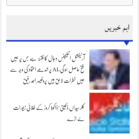
اہم خبریں
آرٹیفشل انٹلیجنس دجال کا فتنہ ہے جس پر ہمیں
فتح حاصل ہو گی،AI پر اندھے اعتماد کی وجہ سے
ہمیں خطرات لاحق ہیں پروفیسر احمد رفیق
کلرسیداں ڈکیتی‘ڈاکو1 کروڑ کے طلائی زیورات
لے اڑے