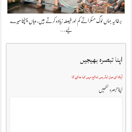
برطانیہ جہاں لوگ مسکراتے کم اور فیصلہ زیادہ کرتے ہیں، وہاں پہنچنا میرے
لیے…
اپنا تبصرہ بھیجیں
آپکا ای میل ایڈریس شائع نہیں کیا جائے گا
اپنا تبصرہ لکھیں