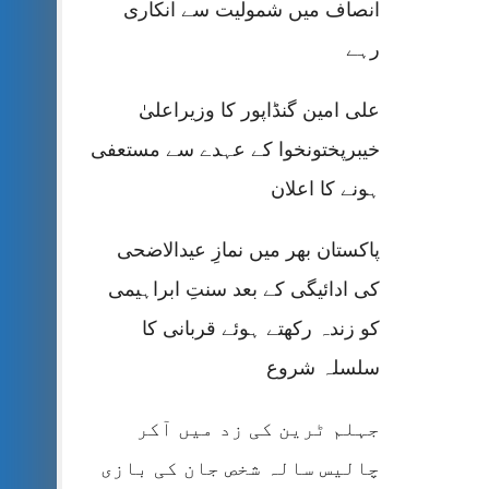
انصاف میں شمولیت سے انکاری
رہے
علی امین گنڈاپور کا وزیراعلیٰ
خیبرپختونخوا کے عہدے سے مستعفی
ہونے کا اعلان
پاکستان بھر میں نمازِ عیدالاضحی
کی ادائیگی کے بعد سنتِ ابراہیمی
کو زندہ رکھتے ہوئے قربانی کا
سلسلہ شروع
جہلم ٹرین کی زد میں آکر
چالیس سالہ شخص جان کی بازی