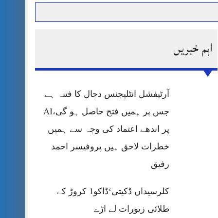
اہم خبریں
حرمت پر قربان
 کی پریس کانفرنس
آرٹیفشل انٹلیجنس دجال کا فتنہ ہے
جس پر ہمیں فتح حاصل ہو گی،AI
پر اندھے اعتماد کی وجہ سے ہمیں
خطرات لاحق ہیں پروفیسر احمد
رفیق
کلرسیداں ڈکیتی‘ڈاکو1 کروڑ کے
طلائی زیورات لے اڑے