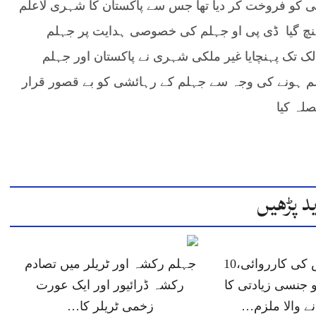
ی کو فروخت کر دیا تھا جس سے پاکستان کا شہری لاعلم
ہنچ گیا ڈی پی او جہلم کی خصوصی ہدایت پر جہلم
ک تک پہنچایا غیر ملکی شہری نے پاکستان اور جہلم
م ہونے کی وجہ سے جہلم کے رہائشی کو بے قصور قرار
صلہ کیا
د پڑھیں
جہلم پولیس کی کارروائی،10
جہلم رکشہ اور ٹریلر میں تصادم
 جنسی زیادتی کا
رکشہ ڈرائیور اور ایک عورت
انے والا ملزم…
زخمی ٹریلر کا…