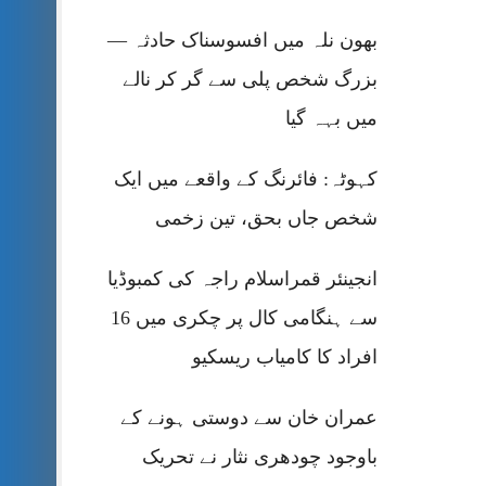
بھون نلہ میں افسوسناک حادثہ —
بزرگ شخص پلی سے گر کر نالے
میں بہہ گیا
کہوٹہ: فائرنگ کے واقعے میں ایک
شخص جاں بحق، تین زخمی
انجینئر قمراسلام راجہ کی کمبوڈیا
سے ہنگامی کال پر چکری میں 16
افراد کا کامیاب ریسکیو
عمران خان سے دوستی ہونے کے
باوجود چودھری نثار نے تحریک