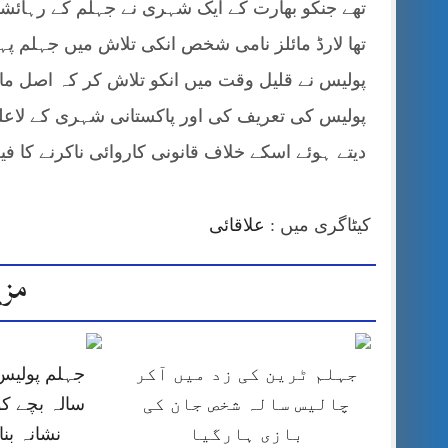
تھے جنکو بھارت کے ایک شہری نے جہلم کے رہائش
تھا لارڈ مائلز نامی شخص انکی تلاش میں جہلم پ
پولیس نے قلیل وقت میں انکو تلاش کر کہ اصل مال
پولیس کی تعریف کی اور پاکستانی شہری کے لاعل
دیتے ہوئے اسکے خلاف قانونی کاروائی ناکرنے کا فی
کیٹاگری میں :
علاقائی
مزی
جہلم ٹرین کی زد میں آکر
چالیس سالہ شخص جان کی
سالہ بچے کو
بازی ہارگیا
نشانہ بن