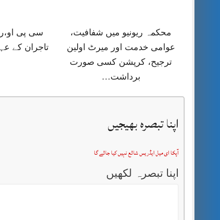
محکمہ ریونیو میں شفافیت،
سی پی او،را
عوامی خدمت اور میرٹ اولین
تاجران کے عہ
ترجیح، کرپشن کسی صورت
برداشت…
اپنا تبصرہ بھیجیں
آپکا ای میل ایڈریس شائع نہیں کیا جائے گا
اپنا تبصرہ لکھیں