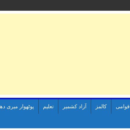
اقوامی
کالمز
آزاد کشمیر
تعلیم
پوٹھوار میری دھ