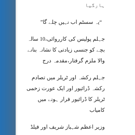
ہارگیا
“یہ سسٹم اب نہیں چلے گا”
جہلم پولیس کی کارروائی،10 سالہ
بچے کو جنسی زیادتی کا نشانہ بنانے
والا ملزم گرفتار،مقدمہ درج
جہلم رکشہ اور ٹریلر میں تصادم
رکشہ ڈرائیور اور ایک عورت زخمی
ٹریلر کا ڈرائیور فرار ہونے میں
کامیاب
وزیر اعظم شہباز شریف اور فیلڈ