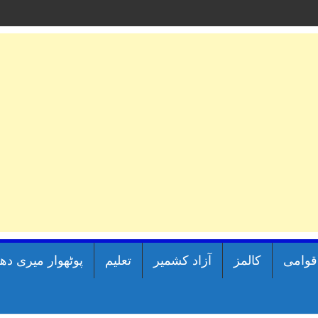
اقوامی
کالمز
آزاد کشمیر
تعلیم
پوٹھوار میری دھ