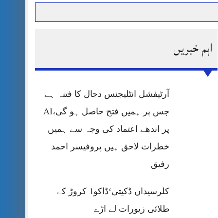
اہم خبریں
حرمت پر قربان
 کی پریس کانفرنس
آرٹیفشل انٹلیجنس دجال کا فتنہ ہے
جس پر ہمیں فتح حاصل ہو گی،AI
پر اندھے اعتماد کی وجہ سے ہمیں
خطرات لاحق ہیں پروفیسر احمد
رفیق
کلرسیداں ڈکیتی‘ڈاکو1 کروڑ کے
طلائی زیورات لے اڑے