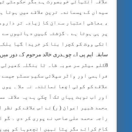
علاقہ انتہائی خوبصورت ہے مگر حکومتی تو
سیداں کے پسماندہ ترین علاقے میں ہوتا ہے
، معاشی اعتبار سے ان کا زیادہ تر داروم
پر ہی ہوتا ہے ۔ گزشتہ کہیں دہائیوں سے 
انکی ووٹ کو کچرا بنا کر خریدا گیا بلکہ 
سابقہ ایم پی اے چوہدری خالد مرحوم کے دور میں 
8کلو میٹر سر صوبہ شاہ تا بنگلہ کھیرلی 
فراہمی اور واٹر سپلائی سکیم سسٹم جیسے 
علاقے کو کوئی اچھا نمائندہ نہ ملا ۔ یوں 
اور اب نوبت یہاں تک آ چکی ہے یہ علاقہ م
محمد شبیر اعوان ( ر) نے اس علاقے کو نظر 
راجہ محمد علی صاحب نے پوری کر دی ۔ گو ا
کام کرائے مگر پتا نہیں انچھوہا کو پسِ پ