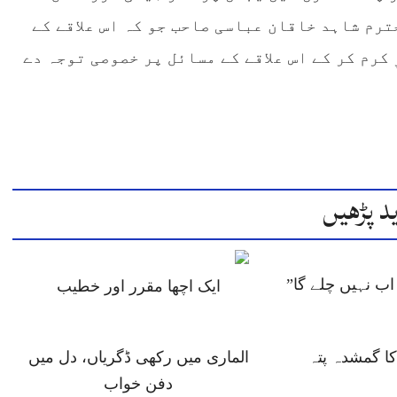
ترم شاہد خاقان عباسی صاحب جو کہ اس علاقے کے
 کرم کر کے اس علاقے کے مسائل پر خصوصی توجہ دے
د پڑھیں
ب نہیں چلے گا”
ایک اچھا مقرر اور خطیب
 گمشدہ پتہ
الماری میں رکھی ڈگریاں، دل میں
دفن خواب