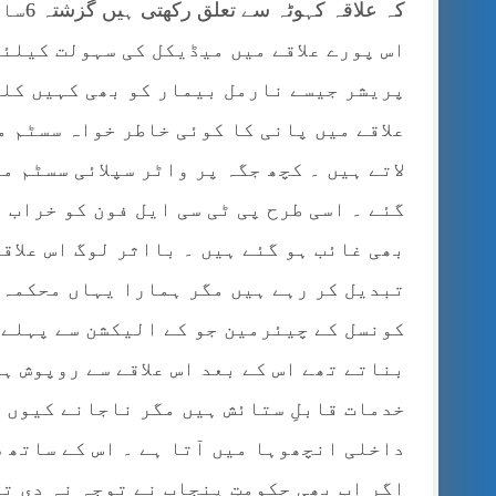
کہ عل
اس پورے علاقے میں میڈیکل کی سہولت کیلئے
پریشر جیسے نارمل بیمار کو بھی کہیں کلو
علاقے میں پانی کا کوئی خاطر خواہ سسٹم م
بھی غائب ہو گئے ہیں ۔ بااثر لوگ اس علاقے
تبدیل کر رہے ہیں مگر ہمارا یہاں محکمہ ج
کونسل کے چیئرمین جو کے الیکشن سے پہلے ا
بناتے تھے اس کے بعد اس علاقے سے روپوش ہ
خدمات قابلِ ستائش ہیں مگر ناجانے کیوں 
داخلی انچھوہا میں آتا ہے ۔ اس کے ساتھ س
اگر اب بھی حکومتِ پنجاب نے توجہ نہ دی ت