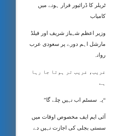
ٹریلر کا ڈرائیور فرار ہونے میں
کامیاب
وزیر اعظم شہباز شریف اور فیلڈ
مارشل اہم دورے پر سعودی عرب
روانہ
غریب، غریب تر ہوتا جا رہا
ہے
“یہ سسٹم اب نہیں چلے گا”
آئی ایم ایف مخصوص اوقات میں
سستی بجلی کی اجازت نہیں دے