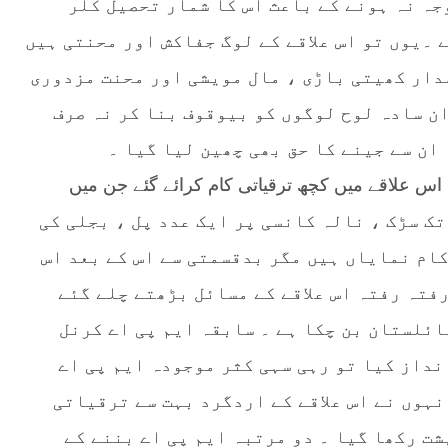
جہ نہ ہونے کے باعث اس کا شمار تحصیل کلر
 ۔یوں تو اس علاقے کے لوگ جفاکش اور محنتی ہیں
دار کھیتی باڑی ، مال مویشی اور محنت مزدوری
ان سادہ لوح لوگوں کو بیوقوف بنا کر نہ صرف
ان سے جینے کا حق بھی چھین لیا گیا ۔
اس علاقے میں کچھ ترقیاتی کام کرائے گئے جن میں
تک سڑک ، نالہ کانسی پر ایک عدد پل ، بجلی کی
کام نمایاں ہیں مگر بدقسمتی سے اس کے بعد اس
رفتہ رفتہ اس علاقے کے مسائل بڑھتے چلے گئے
سائلستان بن چکا ہے ۔ سابقہ ایم پی اے کرنل
انداز کیا تو رہی سہی کثر موجودہ ایم پی اے
نہوں نے اس علاقے کے اردگرد بہت سے ترقیاتی
شت رکھا گیا ۔ دو مرتبہ ایم پی اے بننے کے