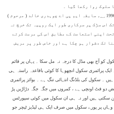
 سلوک روا رکھا گیا ۔
اس علاقے کا سب سے بڑا مسلہ ا نچھوہا روڈ جو 1996 ؁ء سابقہ ایم پی اے چوہدری خالد ( مرحوم )
تک اس سڑک پر سرکاری طور ایک روپیہ تک خرچ نہ
تحت اپنی استعاعت کے مطابق اس کی مرمت کرتے
نا تک دشوار ہو چکا ہے اور خاص طور پر مریض
ئمری سکول کو آج بھی مڈل کا درجہ نہ مل سکا ۔ یہاں پر قائم
ایک پرائمری سکول انچھوہا کا کوئی باقاعدہ راستہ ہی
یں ۔ سکول کی بلڈنگ انتہائی تنگ ہے ۔ بوائز پرائمری
 دو فٹ اونچی ہے ، کمروں میں جگہ جگہ دڑاڑیں پڑ
ن سکتی ہیں اور نہ ہی ان سکول میں کوئی سپورٹس
وہاں پر پورے سکول میں صرف ایک ہی لیڈیز ٹیچر جو