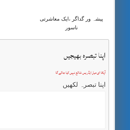
پیشہ ور گداگر ،ایک معاشرتی
ناسور
اپنا تبصرہ بھیجیں
آپکا ای میل ایڈریس شائع نہیں کیا جائے گا
اپنا تبصرہ لکھیں