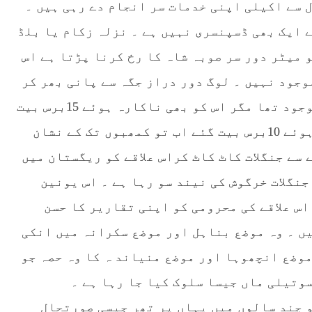
اقہ کہوٹہ سے تعلق رکھتی ہیں گزشتہ 6سال سے اکیلی اپنی خدمات سر انجام دے رہی ہیں ۔
 ایک بھی ڈسپنسری نہیں ہے ۔ نزلہ زکام یا بلڈ
 میٹر دور سر صوبہ شاہ کا رخ کرنا پڑتا ہے اس
وجود نہیں ۔ لوگ دور دراز جگہ سے پانی بھر کر
لاتے ہیں ۔ کچھ جگہ پر واٹر سپلائی سسٹم موجود تھا مگر اس کو بھی ناکارہ ہوئے 15برس بیت
گئے ۔ اسی طرح پی ٹی سی ایل فون کو خراب ہوئے 10برس بیت گئے اب تو کمھبوں تک کے نشان
 سے جنگلات کاٹ کاٹ کراس علاقے کو ریگستان میں
نگلات خرگوش کی نیند سو رہا ہے ۔ اس یونین
س علاقے کی محرومی کو اپنی تقاریر کا حسن
یں ۔ وہ موضع بناہل اور موضع سکرانہ میں انکی
موضع انچھوہا اور موضع منیاند ہ کا وہ حصہ جو
وتیلی ماں جیسا سلوک کیا جا رہا ہے ۔
و چند سالوں میں یہاں پر تھر جیسی صورتحال