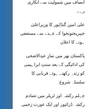
انصاف میں شمولیت سے انکاری
رہے
علی امین گنڈاپور کا وزیراعلیٰ
خیبرپختونخوا کے عہدے سے مستعفی
ہونے کا اعلان
پاکستان بھر میں نمازِ عیدالاضحی
کی ادائیگی کے بعد سنتِ ابراہیمی
کو زندہ رکھتے ہوئے قربانی کا
سلسلہ شروع
جہلم رکشہ اور ٹریلر میں تصادم
رکشہ ڈرائیور اور ایک عورت زخمی