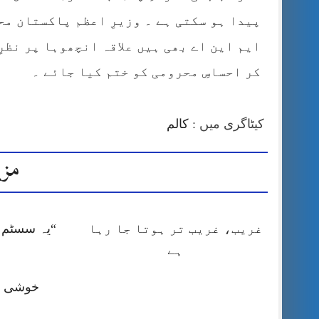
پیدا ہو سکتی ہے ۔ وزیرِ اعظم پاکستان مح
ایم این اے بھی ہیں علاقہ انچھوہا پر نظرِ
کر احساسِ محرومی کو ختم کیا جائے ۔
کیٹاگری میں :
کالم
مزی
غریب، غریب تر ہوتا جا رہا
“یہ سسٹم ا
ہے
خوشی کا