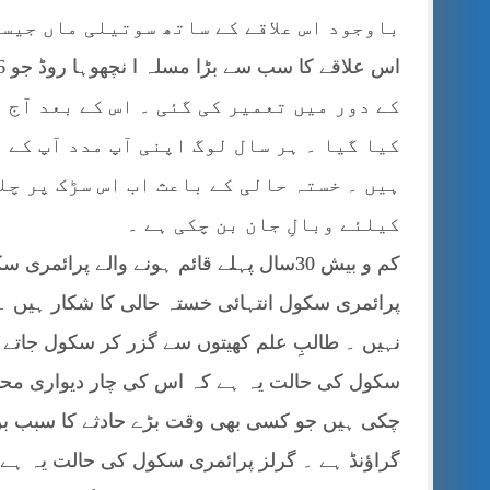
باوجود اس علاقے کے ساتھ سوتیلی ماں جیسا
کے دور میں تعمیر کی گئی ۔ اس کے بعد آج 
کیا گیا ۔ ہر سال لوگ اپنی آپ مدد آپ کے 
ہیں ۔ خستہ حالی کے باعث اب اس سڑک پر چل
کیلئے وبالِ جان بن چکی ہے ۔
کم و بیش 30سال پہلے قائم ہونے والے پرا
پرائمری سکول انتہائی خستہ حالی کا شکار ہیں ۔ 
نہیں ۔ طالبِ علم کھیتوں سے گزر کر سکول جاتے ہ
سکول کی حالت یہ ہے کہ اس کی چار دیواری محض
چکی ہیں جو کسی بھی وقت بڑے حادثے کا سبب ب
گراؤنڈ ہے ۔ گرلز پرائمری سکول کی حالت یہ ہے 