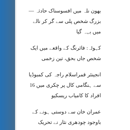
بھون نلہ میں افسوسناک حادثہ —
بزرگ شخص پلی سے گر کر نالے
میں بہہ گیا
کہوٹہ: فائرنگ کے واقعے میں ایک
شخص جاں بحق، تین زخمی
انجینئر قمراسلام راجہ کی کمبوڈیا
سے ہنگامی کال پر چکری میں 16
افراد کا کامیاب ریسکیو
عمران خان سے دوستی ہونے کے
باوجود چودھری نثار نے تحریک