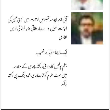
آئی ایم ایف مخصوص اوقات میں سستی بجلی کی
اجازت نہیں دے رہا، وفاقی وزیر توانائی اویس
لغاری
ایک اچھا مقرر اور خطیب
جہلم پولیس کارروائی، رکشہ چوری کے مقدمہ
میں ملوث ملزم گرفتار، چوری شدہ چنگ چی رکشہ
برآمد