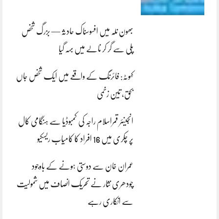
بھون نلہ میں افسوسناک حادثہ — بزرگ شخص
پلی سے گر کر نالے میں بہہ گیا
کہوٹہ: فائرنگ کے واقعے میں ایک شخص جاں
بحق، تین زخمی
انجینئر قمراسلام راجہ کی کمبوڈیا سے ہنگامی کال
پر چکری میں 16 افراد کا کامیاب ریسکیو
عمران خان سے دوستی ہونے کے باوجود
چودھری نثار نے تحریک انصاف میں شمولیت
سے انکاری رہے