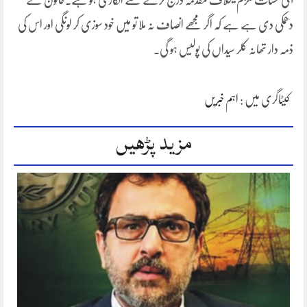
آئی حسنات ملزم کیخلاف مقدمہ درج کرنے سے انکاری ہو ہے۔خاتون نے
دھمکی دی ہے ہے کہ اگر مجھے انصاف نہ ملا تو میں خود سوزی کر لونگی اور اس کی
ذمہ دار تھانہ کلر سیداں کی پولیس ہو گی۔
کیٹاگری میں :
اہم خبریں
مزید پڑھیں