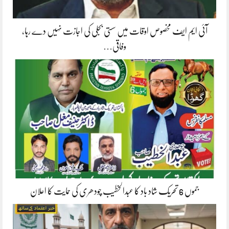
آئی ایم ایف مخصوص اوقات میں سستی بجلی کی اجازت نہیں دے رہا،
وفاقی…
جموں 6 تحریک شاد باد کا عبدالخطیب چودھری کی حمایت کا اعلان