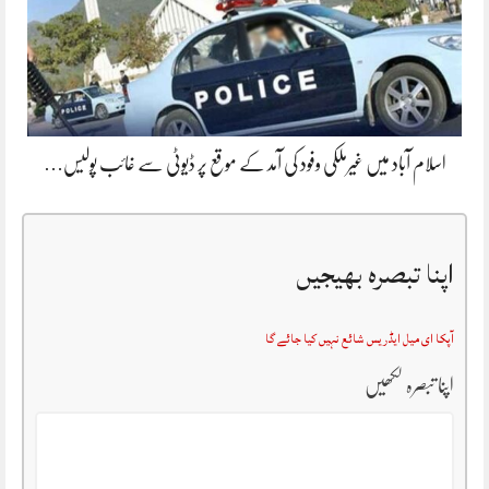
اسلام آباد میں غیرملکی وفود کی آمد کے موقع پر ڈیوٹی سے غائب پولیس…
اپنا تبصرہ بھیجیں
آپکا ای میل ایڈریس شائع نہیں کیا جائے گا
اپنا تبصرہ لکھیں