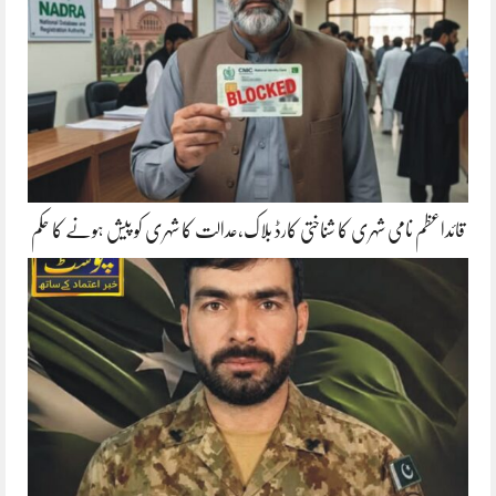
قائداعظم نامی شہری کا شناختی کارڈ بلاک،عدالت کا شہری کو پیش ہونے کا حکم