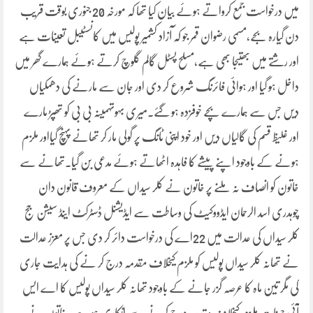
میں درخواست جمع کرواتے ہوئے بیان کیا تھا کہ مورخہ 20 جنوری بوقت قریب
دن گیارہ بجے،مسمی رضوان قمر جو کہ آزاد کشمیر پولیس میں کانسٹیبل تعینات ہے
اور رشتے میں بھتیجا بھی ہے،مسلح پسٹل گالم گلوچ کرتے ہوئے ہمارے گھر میں
داخل ہو گیا اور ہوائی فائرنگ شروع کر دی اور جان سے مارنے کی دھمکیاں
دیں جس سے ہمارے بچے خوفزدہ ہو گئے۔میری بہوتہمینہ بی بی کو تھپڑ مارے
اور غلیظ قسم کی گالیاں دیں اور خود اپنی ٹانگ پر گولی مار کر تھانے پہنچ گیااور ملزم
ہونے کے باوجود اپنے پیشے کا فاہدہ اٹھاتے ہوئے مدعی بن گیا۔تھانے سے
خاتون کو انصاف نہ ملنے پر خاتون نے کلر سیداں کے معروف قانون دان
چوہدری اسد الرحمان ایڈووکیٹ کی وساطت سے ایڈیشنل ڈسٹرکٹ اینڈ سیشن جج
کلر سیداں کی عدالت میں 22اے کی درخواست دائر کر دی جس پر معزز عدالت
نے تھانہ کلر سیداں پولیس کو ملزم کیخلاف مقدمہ درج کر نے کی ہدایت جاری
کی مگر تین ماہ کا عرصہ گزر جانے کے باوجود تھانہ کلر سیداں پولیس کا اے ایس