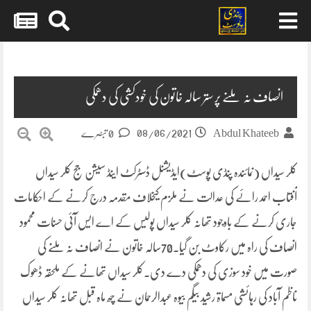
Skip
to
content
انصاف نہ ملنے پر ستر سالہ خاتون کی خودکشی کی دھمکی
08/06/2021
Abdul Khateeb
0 تبصرے
کلر سیداں (نمائندہ پنڈی پوسٹ)ایڈیشنل ڈسٹرکٹ اینڈ سیشن جج کلر سیداں
آفتاب احمد رائے کی عدالت نے ملزم کیخلاف مقدمہ درج کرنے کے احکامات
جاری کرنے کے باوجود تھانہ کلر سیداں پولیس کے اے ایس آئی حسنات محمود
انصاف کی راہ میں رکاوٹ بن گیا۔70سالہ خاتون نے انصاف نہ ملنے کی
صورت میں خود سوزی کی دھمکی دے دی۔کلر سیداں تھانے کے ملحقہ ڈھوک
ناظم آباد کی رہائشی مسماۃ رشید بیگم بیوہ عبدالرحمان نے چھ ماہ قبل تھانہ کلر سیداں