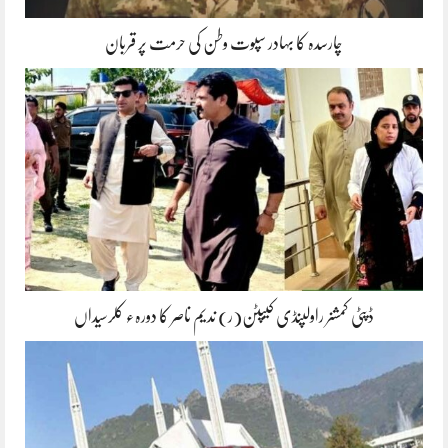
چارسدہ کا بہادر سپوت وطن کی حرمت پر قربان
ڈپٹی کمشنر راولپنڈی کیپٹن(ر) ندیم ناصر کا دورہء کلرسیداں