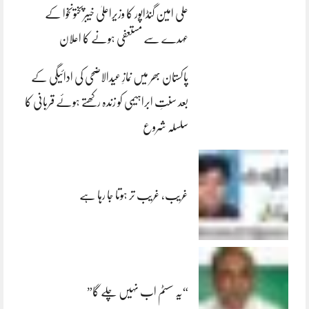
علی امین گنڈاپور کا وزیراعلیٰ خیبرپختونخوا کے
عہدے سے مستعفی ہونے کا اعلان
پاکستان بھر میں نمازِ عیدالاضحی کی ادائیگی کے
بعد سنتِ ابراہیمی کو زندہ رکھتے ہوئے قربانی کا
سلسلہ شروع
غریب، غریب تر ہوتا جا رہا ہے
“یہ سسٹم اب نہیں چلے گا”