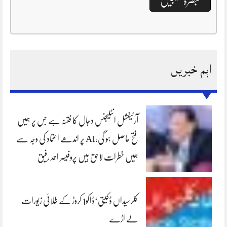
اہم خبریں
آرٹیفشل انٹلیجنس دجال کا فتنہ ہے جس پر ہمیں
فتح حاصل ہو گی،AI پر اندھے اعتماد کی وجہ سے
ہمیں خطرات لاحق ہیں پروفیسر احمد رفیق
کلرسیداں ڈکیتی‘ڈاکو1 کروڑ کے طلائی زیورات
لے اڑے