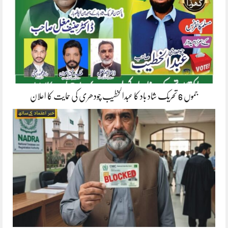
جموں 6 تحریک شاد باد کا عبدالخطیب چودھری کی حمایت کا اعلان