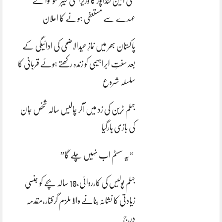
علی امین گنڈاپور کا وزیراعلیٰ خیبرپختونخوا کے
عہدے سے مستعفی ہونے کا اعلان
پاکستان بھر میں نمازِ عیدالاضحی کی ادائیگی کے
بعد سنتِ ابراہیمی کو زندہ رکھتے ہوئے قربانی کا
سلسلہ شروع
جہلم ٹرین کی زد میں آکر چالیس سالہ شخص جان
کی بازی ہارگیا
“یہ سسٹم اب نہیں چلے گا”
جہلم پولیس کی کارروائی،10 سالہ بچے کو جنسی
زیادتی کا نشانہ بنانے والا ملزم گرفتار،مقدمہ
درج