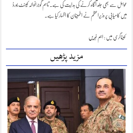
عوامل سے بھی جلد آگاہ کرنے کی ہدایت کی ہے۔ تاہم گوجرانوالہ کینٹ بورڈ
میں کامیابی پر وزیراعظم نے اطمینان کا اظہار کیا ہے۔
کیٹاگری میں :
اہم خبریں
مزید پڑھیں