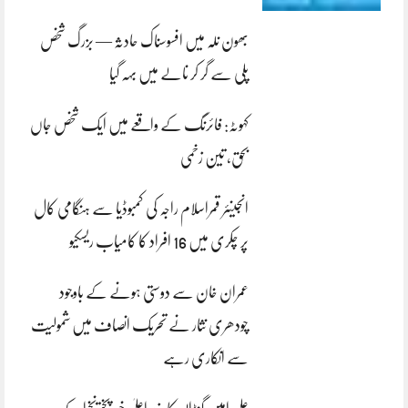
بھون نلہ میں افسوسناک حادثہ — بزرگ شخص
پلی سے گر کر نالے میں بہہ گیا
کہوٹہ: فائرنگ کے واقعے میں ایک شخص جاں
بحق، تین زخمی
انجینئر قمراسلام راجہ کی کمبوڈیا سے ہنگامی کال
پر چکری میں 16 افراد کا کامیاب ریسکیو
عمران خان سے دوستی ہونے کے باوجود
چودھری نثار نے تحریک انصاف میں شمولیت
سے انکاری رہے