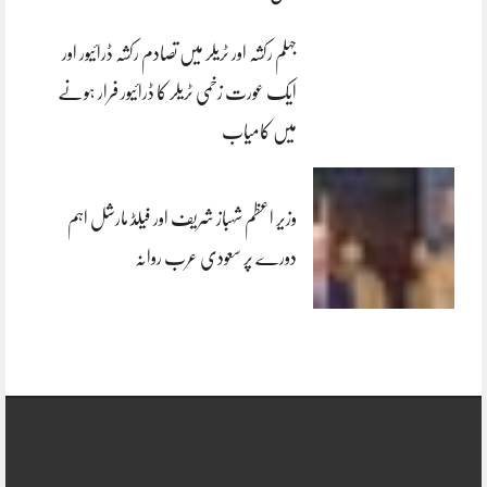
جہلم رکشہ اور ٹریلر میں تصادم رکشہ ڈرائیور اور
ایک عورت زخمی ٹریلر کا ڈرائیور فرار ہونے
میں کامیاب
وزیر اعظم شہباز شریف اور فیلڈ مارشل اہم
دورے پر سعودی عرب روانہ