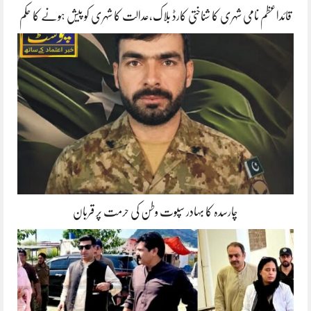
قائداعظم نامی شہری کا شناختی کارڈ بلاک،عدالت کا شہری کو پیش ہونے کا حکم
چارسدہ کا بہادر سپوت وطن کی حرمت پر قربان