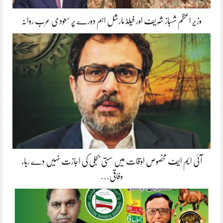
وزیر اعظم شہباز شریف اور فیلڈ مارشل اہم دورے پر سعودی عرب روانہ
آئی ایم ایف مخصوص اوقات میں سستی بجلی کی اجازت نہیں دے رہا،
وفاقی…