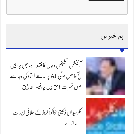
اہم خبریں
آرٹیفشل انٹلیجنس دجال کا فتنہ ہے جس پر ہمیں
فتح حاصل ہو گی،AI پر اندھے اعتماد کی وجہ سے
ہمیں خطرات لاحق ہیں پروفیسر احمد رفیق
کلرسیداں ڈکیتی‘ڈاکو1 کروڑ کے طلائی زیورات
لے اڑے