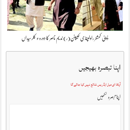
ڈپٹی کمشنر راولپنڈی کیپٹن(ر) ندیم ناصر کا دورہء کلرسیداں
اپنا تبصرہ بھیجیں
آپکا ای میل ایڈریس شائع نہیں کیا جائے گا
اپنا تبصرہ لکھیں