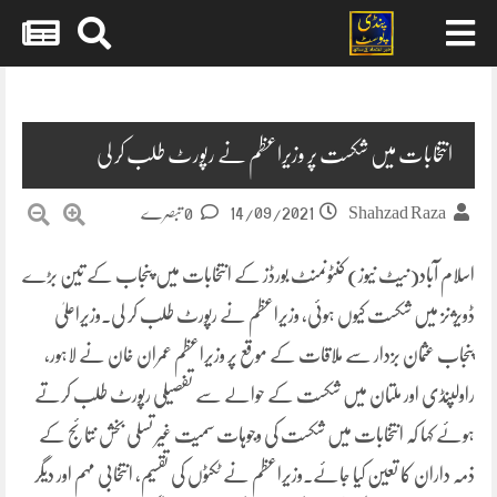
Skip
to
content
انتخابات میں شکست پر وزیراعظم نے رپورٹ طلب کر لی
14/09/2021
Shahzad Raza
0 تبصرے
اسلام آباد(نیٹ نیوز) کنٹونمنٹ بورڈز کے انتخابات میں پنجاب کے تین بڑے
ڈویژنز میں شکست کیوں ہوئی، وزیراعظم نے رپورٹ طلب کر لی۔وزیراعلیٰ
پنجاب عثمان بزدار سے ملاقات کے موقع پر وزیراعظم عمران خان نے لاہور،
راولپنڈی اور ملتان میں شکست کے حوالے سے تفصیلی رپورٹ طلب کرتے
ہوئے کہا کہ انتخابات میں شکست کی وجوہات سمیت غیر تسلی بخش نتائج کے
ذمہ داران کا تعین کیا جائے۔وزیراعظم نے ٹکٹوں کی تقسیم، انتخابی مہم اور دیگر