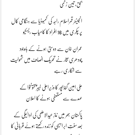
بحق، تین زخمی
انجینئر قمراسلام راجہ کی کمبوڈیا سے ہنگامی کال
پر چکری میں 16 افراد کا کامیاب ریسکیو
عمران خان سے دوستی ہونے کے باوجود
چودھری نثار نے تحریک انصاف میں شمولیت
سے انکاری رہے
علی امین گنڈاپور کا وزیراعلیٰ خیبرپختونخوا کے
عہدے سے مستعفی ہونے کا اعلان
پاکستان بھر میں نمازِ عیدالاضحی کی ادائیگی کے
بعد سنتِ ابراہیمی کو زندہ رکھتے ہوئے قربانی کا