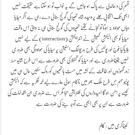
قسم کی د ھاندلی سے پاک ہو جائیں گے یہ خواب تو ہو سکتاہے حقیقت نہیں
ابھی تک انتخابی عملے پر وحیدہ شاہ تھپڑ کی گونج سنائی دے رہی ہے اگر میڈیا
وہاں موجود نہ ہوتا تو نجانے کتنے تھپڑوں کی گونج سنائی ہی نہ دیتی اس وقت
میڈیا کو بھی الیکشن کمیشن نے انٹرایکشن (interaction)کے لیے نہیں
بلایاکیا فوج اور پولیس کی طرح ہر پولنگ اسٹیشن پر میڈیا کی موجودگی بھی ضروری
نہیں یقیناًضروری ہے اور میڈیا کو تحفظ کی بھی ضرورت ہے اس طرح شاید منہ
زور گھوڑوں اور طاقت کے نشہ میں مست ہاتھیوں کو روک سکیں حال ہی میں
پولیو مہم جس طرح ملک بھر میں ناکام ہوئی ہمارے لیے لمحہ فکریہ ہے کہ الیکشن
کیسے پر امن ہو گا امیدواروں کی فلٹریشن بجا مگر اس سے ضروری جن اقدامات کی
ضرورت ہے ان پر بھی ابھی سے توجہ ینے کی ضرورت ہے
کیٹاگری میں :
کالم