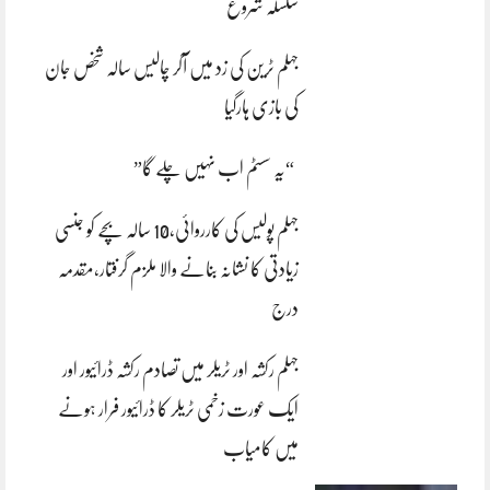
سلسلہ شروع
جہلم ٹرین کی زد میں آکر چالیس سالہ شخص جان
کی بازی ہارگیا
“یہ سسٹم اب نہیں چلے گا”
جہلم پولیس کی کارروائی،10 سالہ بچے کو جنسی
زیادتی کا نشانہ بنانے والا ملزم گرفتار،مقدمہ
درج
جہلم رکشہ اور ٹریلر میں تصادم رکشہ ڈرائیور اور
ایک عورت زخمی ٹریلر کا ڈرائیور فرار ہونے
میں کامیاب