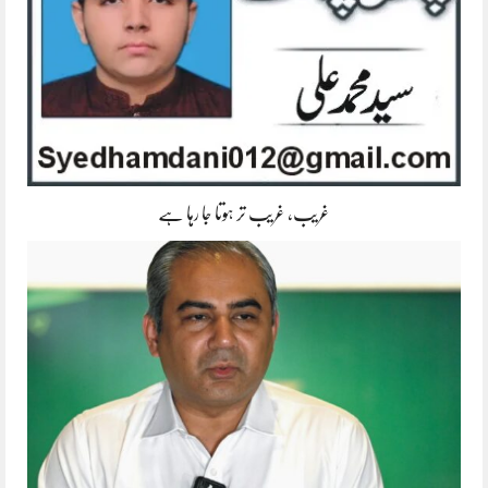
غریب، غریب تر ہوتا جا رہا ہے