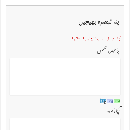
اپنا تبصرہ بھیجیں
آپکا ای میل ایڈریس شائع نہیں کیا جائے گا
اپنا تبصرہ لکھیں
آپکا نام
*