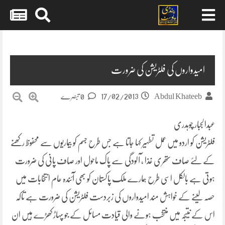
Skip
to
content
امیدواروں کی فلٹریشن کی ضرورت
17/02/2013
Abdul Khateeb
0 تبصرے
عبدالجبار چوہدری
فلٹریشن کو اردو میں عمل تطہیر کہا جاتا ہے جس طرح جسم کو بیماریوں سے محفوظ رکھنے
کے لئے صاف ستھری غذا ، آلودگی سے پاک ماحول اور صاف پانی کی ضرورت
ہوتی ہے بالکل اسی طرح ہمارے ملک پاکستان کو بھی آئندہ عام انتخابات میں
حصہ لینے کے خواہش مند امیدواروں کی زبردست فلٹریشن کی ضرورت ہے تاکہ
اس کے نتیجہ میں منتخب ہونے والی قیادت مسائل کے جو پہاڑ کھڑے ہیں ان