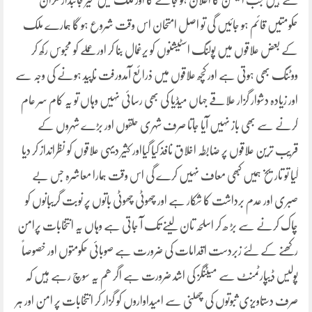
سکتے ہیں جب الیکشن کا اعلان ہو جائے گا اور ملک میں غیر جانبدار نگران
حکومتیں قائم ہو جائیں گی تو اصل امتحان اس وقت شروع ہو گا ہمارے ملک
کے بعض علاقوں میں پولنگ اسٹیشنوں کو یرغمال بنا کر اور عملے کو محبوس رکھ کر
ووٹنگ بھی ہوتی ہے اور کچھ علاقوں میں ذرائع آمدورفت ناپید ہونے کی وجہ سے
اور زیادہ دشوار گزار علاقے جہاں میڈیا کی بھی رسائی نہیں وہاں تو یہ کام سر عام
کرنے سے بھی باز نہیں آیا جاتا صرف شہری حلقوں اور بڑے شہروں کے
قریب ترین علاقوں پر ضابطہ اخلاق نافذ کیا گیااور کثیر دیہی علاقوں کو نظرانداز کر دیا
گیا تو تاریخ ہمیں کبھی معاف نہیں کرے گی اس وقت ہمارا معاشرہ جس بے
صبری اور عدم برداشت کا شکار ہے اور چھوٹی چھوٹی باتوں پر نوبت گریبانوں کو
چاک کرنے سے بڑ ھ کر اسلحہ تان لینے تک آ جاتی ہے وہاں یہ انتخابات پرامن
رکھنے کے لئے زبردست اقدامات کی ضرورت ہے صوبائی حکومتوں اور خصوصاً
پولیس ڈیپارٹمنٹ سے میٹنگز کی اشد ضرورت ہے اگر ھم یہ سوچ رہے ہیں کہ
صرف دستاویزی ثبوتوں کی چھلنی سے امیداواروں کو گزار کر انتخابات پر امن اور ہر