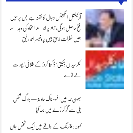
آرٹیفشل انٹلیجنس دجال کا فتنہ ہے جس پر ہمیں
فتح حاصل ہو گی،AI پر اندھے اعتماد کی وجہ سے
ہمیں خطرات لاحق ہیں پروفیسر احمد رفیق
کلرسیداں ڈکیتی‘ڈاکو1 کروڑ کے طلائی زیورات
لے اڑے
بھون نلہ میں افسوسناک حادثہ — بزرگ شخص
پلی سے گر کر نالے میں بہہ گیا
کہوٹہ: فائرنگ کے واقعے میں ایک شخص جاں