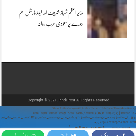
وزیر اعظم شہباز شریف اور فیلڈ مارشل اہم
دورے پر سعودی عرب روانہ
Copyright © 2021, Pindi Post All Rights Reserved.
// Show Author Image with Author Name in UrduPaper Theme function
urdu_paper_author_image_with_name($content) { if (is_single()) { $author_id =
get_the_author_meta('ID'); $author_name = get_the_author(); $author_avatar = get_avatar($author_id, 48);
// 48px size image $author_html = '
' . $author_name . '
' . $author_avatar . '
فیس بک
ٹویٹر
واٹس ایپ