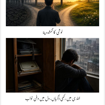
خوشی کا گمشدہ پتہ
الماری میں رکھی ڈگریاں، دل میں دفن خواب