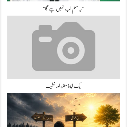
“یہ سسٹم اب نہیں چلے گا”
ایک اچھا مقرر اور خطیب