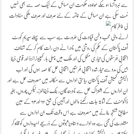
سے نبرد آزما ہو سکے موجودہ حکومت ان مسائل کے ایک حصہ سے بھی نہیں
نمٹ سکی ہے ان مسائل کے
خاتمہ کے لئے صرف اور صرف ملکی مفادات
کی خاطر کام
کرنے والی محب وطن قیادت کی ضرورت ہے سب سے پہلے سپریم کورٹ
آف پاکستان کے حکم کی روشنی میں نادرا نے دن رات کام کر کے شفاف
انتخابی فہرستوں کی تیاری مکمل کی اور ملک میں پہلی بار کمپیوٹرائزڈ اور قومی ڈیٹا
بیس کی مدد سے تیار شدہ انتخابی فہرستیں انتخابی عمل کا حصہ ہوں گی اور اب
الیکشن کمیشن آف پاکستان ریاستی اداروں سے مکالمہ میں مصروف عمل ہے اور
ان اداروں کے اشتراک عمل سے نادہندگان، بنک ڈیفالٹرز، ٹیکس چوروں، بغیر
ڈاکومنٹ کے اثاثہ جات رکھنے والوں اور آئین کی شق ۶۲ اور ۶۳ کے عین
مطابق شکنجہ بنانے میں مصروف ہے اس وقت تک جن اداروں سے
مشاورت کی گئی ہے وہ ادارے دستاویز ثبوتوں کے ذریعے امیدواروں کو قابو کر