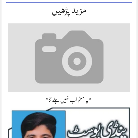
مزید پڑھیں
“یہ سسٹم اب نہیں چلے گا”