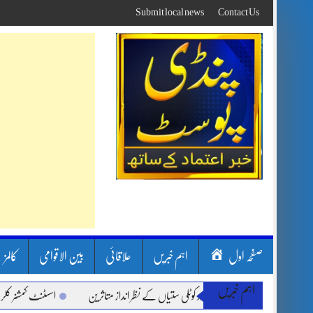
Skip
Submit local news
Contact Us
to
content
صفحہ اول
اہم خبریں
علاقائی
بین الاقوامی
کالمز
اہم خبریں
، لینڈ سلائیڈنگ اور کوٹلی ستیاں کے نظر انداز متاثرین
اسسٹنٹ کمشنر کلرسیداں سیدہ 