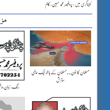
کیٹاگری میں :
پروفیسر محمد حسین
،
کالم
مزی
مسلمان کا خون۔۔مسلمان کے ہاتھ ایک عالمی
سازش
رنگ، زبان،وط