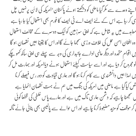
 وعدے سے مکر گیا ماضی کو دیکھتے ہوئے پاکستان‘امریکہ کی لائن پرنہیں چل
کھڑی کر رہا ہے اس کے لئے ایف اے ٹی ایف کا فورم بھی استعمال کیا جا رہا ہے
 معاہدے میں یہ شامل ہے کہ اپنی سرزمین کو ایک دوسرے کے مخالف استعمال
 وہ افغان امن عمل کی خلاف ورزی سمجھا جائے گااور اس کا یقینا ہمیں نقصان ہو گا
قوام متحدہ اور دیگر عالمی ادارے جانبداری کی وجہ سے پہلے ہی اپنی ساکھ کھو چکے
ح کر دیا ہے اور اسے سیاست کیلئے استعمال ہونے دیاامریکہ اور بھارت مل کر
 لہذا ہمیں دانشمندی سے کام کرنا ہو گا اور ہماری قیادت کو دور رس فیصلے کرنا
ص کیا گیا ہے ماضی میں امریکہ کی جنگ میں ہم نے بہت نقصان اٹھایا ہے
سمجھنا چاہیے کہ دشمن ہماری تاک میں ہے اور ہمارے پاس غلطی کی قطعاََ کوئی
ر موقف کو مزید مضبوط کرنا چاہیے اور اس حوالے سے پالیسی بھی بنائی جائے تاکہ