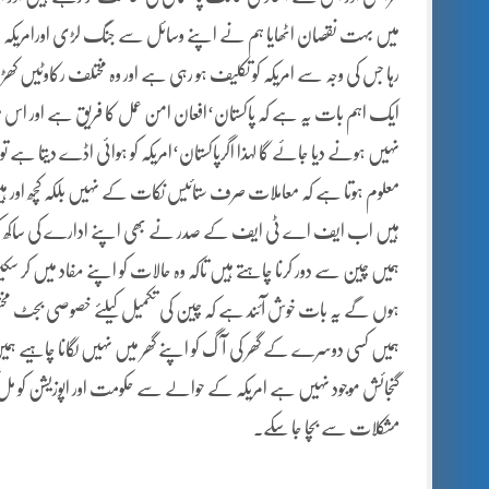
میں بہت نقصان اٹھایا ہم نے اپنے وسائل سے جنگ لڑی اورامریکہ اپنے
رہا جس کی وجہ سے امریکہ کو تکلیف ہو رہی ہے اور وہ مختلف رکاوٹیں 
ایک اہم بات یہ ہے کہ پاکستان‘افعان امن عمل کا فریق ہے اور اس
نہیں ہونے دیا جائے گا لہذا اگرپاکستان‘امریکہ کو ہوائی اڈے دیتا ہے تو
معلوم ہوتا ہے کہ معاملات صرف ستائیس نکات کے نہیں بلکہ کچھ اور ہیں ا
ہیں اب ایف اے ٹی ایف کے صدر نے بھی اپنے ادارے کی ساکھ کو مجرو
ہمیں چین سے دور کرنا چاہتے ہیں تاکہ وہ حالات کو اپنے مفاد میں کر سکیں
ہوں گے یہ بات خوش آئند ہے کہ چین کی تکمیل کیلئے خصوصی بجٹ مخت
ہمیں کسی دوسرے کے گھر کی آگ کو اپنے گھر میں نہیں لگانا چاہیے ہمیں 
گنجائش موجود نہیں ہے امریکہ کے حوالے سے حکومت اور اپوزیشن کو مل ک
مشکلات سے بچا جا سکے۔