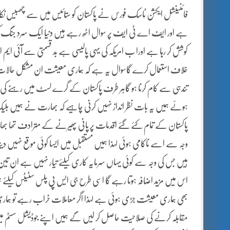
فائنینشل ایکشن ٹاسک فورس نے پاکستان کو ستائیس میں سے چھبیس نکات
ہے اور ایف اے ٹی ایف پر سوال اٹھ رہے ہیں دنیا ایک سرد جنگ کی ط
کوشش کر رہا ہے اورا ب امریکہ کی یہی پالیسی ہے بد قسمتی سے آئی ایم 
خلاف استعمال کرے گاسوال یہ ہے کہ ہماری معیشت ان مشکل حالات کا
تندہی سے کام کرنا ہو گاہر طرف پاکستان کے گرے لسٹ میں رہنے کی 
ہوئے ہمیں یہ بات نظر انداز نہیں کرنی چاہیے کہ بھارت نے ہمیں بلیک
پاکستان کے تمام کئے گئے اقدمات پر پانی پھیرنے کے مترادف تھا ب
وجہ سے اسے ناکامی ہوئی لہذا ہمیں مستقبل میں ایسا کوئی موقع نہیں
ہیں جس کی وجہ سے کوئی یہاں سرمایہ کاری کیلئے تیار نہیں ہے ان تین
اس میں مزید اضافہ ہوتا رہے گا اسی طرح جی ایس پی پلس سٹیٹس کیلئے 
بھی ہماری معیشت جڑی ہوئی ہے لہذا اگر معاملات خراب رہے تو ہماری م
مقابلہ کرنے کی صلاحیت حاصل کر لیں گے ہمیں اپنے جوڈیشل سسٹم م