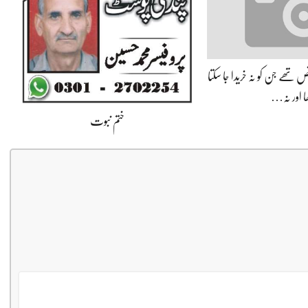
 تھے جن کو نہ خریدا جا سکتا
ا اور نہ…
ختم نبوت