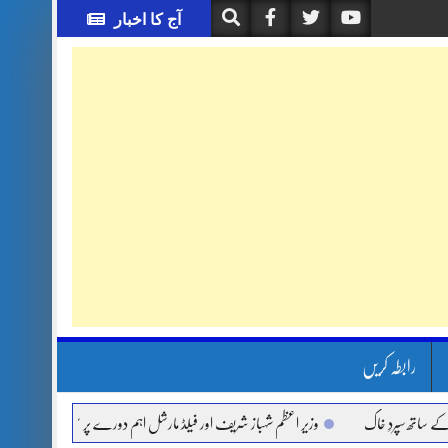
آج کا اخبار
رابطہ کریں
ِ خاک
وزیر اعظم شہباز شریف اور فیلڈ مارشل اہم دورے پر سعودی عرب روانہ
آئ