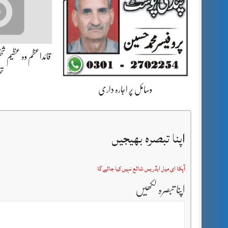
قائداعظم وہ عظیم شخص
تھ
وسائل پر اجارہ داری
اپنا تبصرہ بھیجیں
آپکا ای میل ایڈریس شائع نہیں کیا جائے گا
اپنا تبصرہ لکھیں