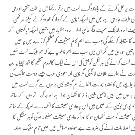
 پر عمل کرنے کے باوجود گرے لسٹ میں برقرار رکھا جس پر سخت تنقید ہو رہی
رف جا رہی ہے جس میں امریکہ‘چین کے کردار کو محدود کرنے کیلئے ہر ممکن
ایف اور ورلڈبنک سمیت دیگر عالمی ادارے وہ ہتھیار ہیں جنہیں امریکہ‘پاکستان کے
 مقابلہ کر سکے گی؟سب سے اہم کام معشیت کو مستحکم کرنا ہے جس پر ہمیں
باتیں ہو رہی ہیں مگر اس میں سب سے اہم پہلو یہ ہے کہ ہم بلیک لسٹ نہیں
 لسٹ کرانے کی ہر ممکن کوشش کی اس نے ایک کالعدم تنظیم کا شور مچایا یہ رویہ
ھارت نے ہمارے خلاف لابنگزکی مگر چین اور سعودی عرب جیسے دوست ممالک کی
 دینا چاہیے جس کا فائدہ بھارت اٹھائے ہم گزشتہ تین برسوں سے گرے لسٹ میں
 برسوں میں ہمیں اڑتیس بلین ڈالر کا نقصان ہوا ہے اور ہر گزرتے دن کے ساتھ
ہم پوری یونین کے محتاج ہیں اس پرہماری معیشت کا انحصار ہے امریکہ کے ساتھ
عیشت کو بہت نقصان ہو گا اور اگر ہماری معیشت مضبوط ہو گی تو ہر مشکل کا
یں اصلاحات لانے کی ضرورت ہے موجودہ مسائل میں ہمیں تمام سٹیک ہولڈر