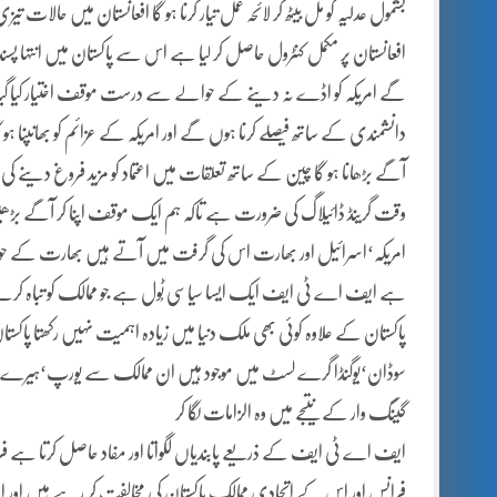
بشمول عدلیہ کو مل بیٹھ کر لائحہ عمل تیار کرنا ہو گا افعانستان میں 
افعانستان پر مکمل کنٹرول حاصل کر لیا ہے اس سے پاکستان میں انتہا پ
گے امریکہ کو اڈے نہ دینے کے حوالے سے درست موقف اختیار کیا گیا ہ
دانشمندی کے ساتھ فیصلے کرنا ہوں گے اور امریکہ کے عزائم کو بھانپنا 
آگے بڑھانا ہو گا چین کے ساتھ تعلقات میں اعتماد کو مزید فروغ دینے کی 
وقت گرینڈ ڈائیلاگ کی ضرورت ہے تاکہ ہم ایک موقف اپنا کر آگے بڑھ
امریکہ‘اسرائیل اور بھارت اس کی گرفت میں آتے ہیں بھارت کے حوالے س
ہے ایف اے ٹی ایف ایک ایسا سیاسی ٹُول ہے جو ممالک کو تباہ 
پاکستان کے علاوہ کوئی بھی ملک دنیا میں زیادہ اہمیت نہیں رکھتا پاکستا
سوڈان‘یوگنڈا گرے لسٹ میں موجود ہیں ان ممالک سے یورپ‘ہیرے جواہ
گینگ وار کے نتیجے میں وہ الزامات لگا کر
ایف اے ٹی ایف کے ذریعے پابندیاں لگواتا اور مفاد حاصل کرتا ہے ف
فرانس اور اس کے اتحادی ممالک پاکستان کی مخالفت کر رہے ہیں ا