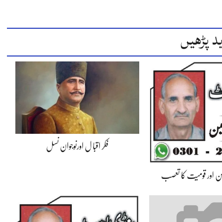
د پڑھیں
فکر اقبا ل اورنوجوان نسل
ن اور قومیت کا تعصب