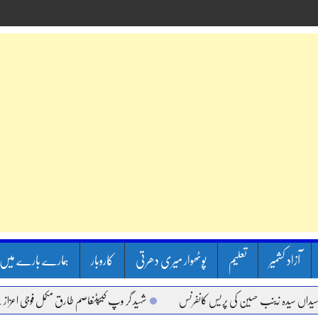
آزاد کشمیر
تعلیم
پوٹھوار میری دھرتی
کاروبار
ہمارے بارے میں
زینب حسین کی پریس کانفرنس
شہید گر وپ کیپٹنعاصم طارق مکمل فوجی اعزاز کے ساتھ سپرد