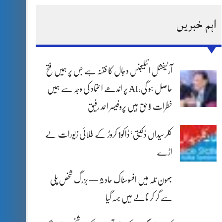
اہم خبریں
آرٹیفشل انٹلیجنس دجال کا فتنہ ہے جس پر ہمیں فتح
حاصل ہو گی،AI پر اندھے اعتماد کی وجہ سے ہمیں
خطرات لاحق ہیں پروفیسر احمد رفیق
کلرسیداں ڈکیتی‘ڈاکو1 کروڑ کے طلائی زیورات لے
اڑے
بھون نلہ میں افسوسناک حادثہ — بزرگ شخص پلی
سے گر کر نالے میں بہہ گیا