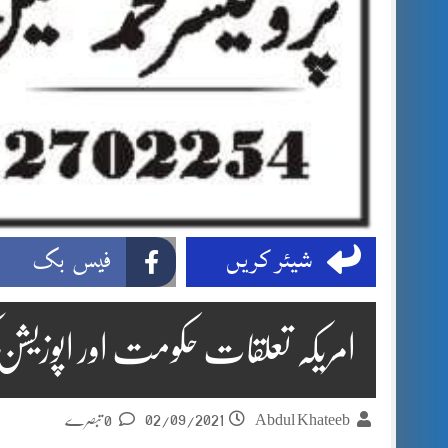
شیئر کریں
فیس بک
امریکہ تعلقات حکومت اور اپوزیشن ک
02/09/2021
Abdul Khateeb
0 تبصرے