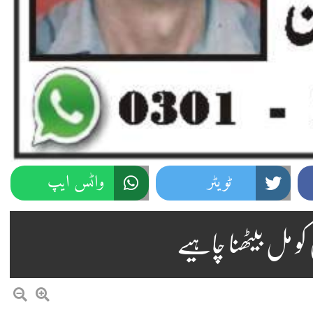
ٹویٹر
واٹس ایپ
و مل بیٹھنا چاہیے