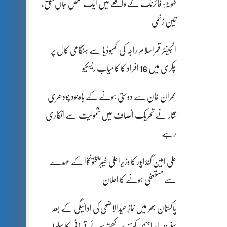
کہوٹہ: فائرنگ کے واقعے میں ایک شخص جاں بحق،
تین زخمی
انجینئر قمراسلام راجہ کی کمبوڈیا سے ہنگامی کال پر
چکری میں 16 افراد کا کامیاب ریسکیو
عمران خان سے دوستی ہونے کے باوجود چودھری
نثار نے تحریک انصاف میں شمولیت سے انکاری
رہے
علی امین گنڈاپور کا وزیراعلیٰ خیبرپختونخوا کے عہدے
سے مستعفی ہونے کا اعلان
پاکستان بھر میں نمازِ عیدالاضحی کی ادائیگی کے بعد
سنتِ ابراہیمی کو زندہ رکھتے ہوئے قربانی کا سلسلہ