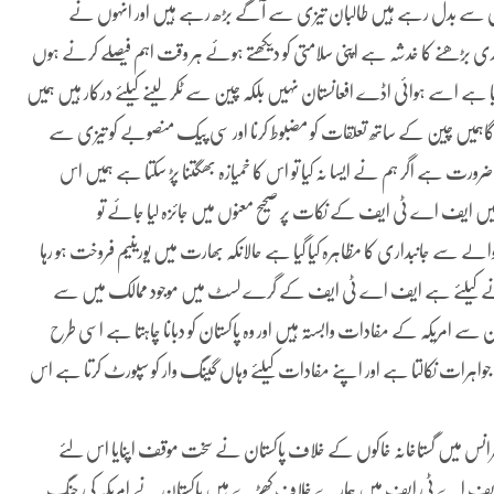
حالات تیزی سے بدل رہے ہیں طالبان تیزی سے آگے بڑھ رہے ہیں اور انہوں نے
سندی بڑھنے کا خدشہ ہے اپنی سلامتی کو دیکھتے ہوئے ہر وقت اہم فیصلے کرنے ہوں
ے اسے ہوائی اڈے افعانستان نہیں بلکہ چین سے ٹکر لینے کیلئے درکار ہیں ہمیں
ہو گاہمیں چین کے ساتھ تعلقات کو مضبوط کرنا اور سی پیک منصوبے کو تیزی سے
ضرورت ہے اگر ہم نے ایسا نہ کیا تو اس کا خمیازہ بھگتنا پڑ سکتا ہے ہمیں اس
یں ایف اے ٹی ایف کے نکات پر صحیح معنوں میں جائزہ لیا جائے تو
ے جانبداری کا مظاہرہ کیا گیا ہے حالانکہ بھارت میں یورینیم فروخت ہو رہا
کرنے کیلئے ہے ایف اے ٹی ایف کے گرے لسٹ میں موجود ممالک میں سے
ن سے امریکہ کے مفادات وابستہ ہیں اور وہ پاکستان کو دبانا چاہتا ہے اسی طرح
رات نکالتا ہے اور اپنے مفادات کیلئے وہاں گینگ وار کو سپورٹ کرتا ہے اس
رانس میں گستاخانہ خاکوں کے خلاف پاکستان نے سخت موقف اپنایا اس لئے
ور ایف اے ٹی ایف میں ہمارے خلاف کھڑے ہیں پاکستان نے امریکہ کی جنگ