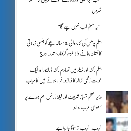
شروع
“یہ سسٹم اب نہیں چلے گا”
جہلم پولیس کی کارروائی،10 سالہ بچے کو جنسی زیادتی
کا نشانہ بنانے والا ملزم گرفتار،مقدمہ درج
جہلم رکشہ اور ٹریلر میں تصادم رکشہ ڈرائیور اور ایک
عورت زخمی ٹریلر کا ڈرائیور فرار ہونے میں کامیاب
وزیر اعظم شہباز شریف اور فیلڈ مارشل اہم دورے پر
سعودی عرب روانہ
غریب، غریب تر ہوتا جا رہا ہے