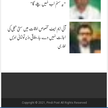
“یہ سسٹم اب نہیں چلے گا”
آئی ایم ایف مخصوص اوقات میں سستی بجلی کی
اجازت نہیں دے رہا، وفاقی وزیر توانائی اویس
لغاری
Copyright © 2021, Pindi Post All Rights Reserved.