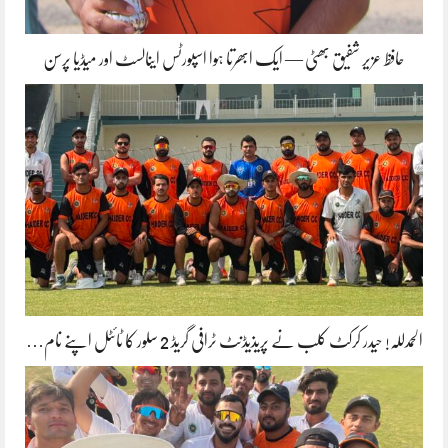
حافظ عزیر شفیق بھٹی — ایک ابھرتا ہوا اسپورٹس اینالسٹ اور میڈیا پرسن
الحمدللہ! حیدر کرکٹ کلب نے پریذیڈنٹ ٹرافی گریڈ 2 سلور کا ٹائٹل اپنے نام…