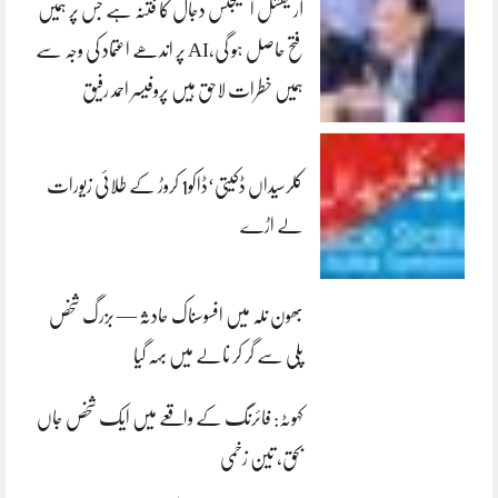
آرٹیفشل انٹلیجنس دجال کا فتنہ ہے جس پر ہمیں
فتح حاصل ہو گی،AI پر اندھے اعتماد کی وجہ سے
ہمیں خطرات لاحق ہیں پروفیسر احمد رفیق
کلرسیداں ڈکیتی‘ڈاکو1 کروڑ کے طلائی زیورات
لے اڑے
بھون نلہ میں افسوسناک حادثہ — بزرگ شخص
پلی سے گر کر نالے میں بہہ گیا
کہوٹہ: فائرنگ کے واقعے میں ایک شخص جاں
بحق، تین زخمی