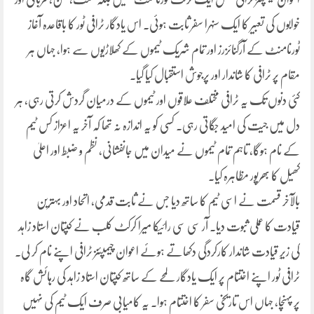
خوابوں کی تعبیر کا ایک سنہرا سفر ثابت ہوئی۔ اس یادگار ٹرافی ٹور کا باقاعدہ آغاز
ٹورنامنٹ کے آرگنائزرز اور تمام شریک ٹیموں کے کھلاڑیوں سے ہوا، جہاں ہر
مقام پر ٹرافی کا شاندار اور پرجوش استقبال کیا گیا۔
کئی دنوں تک یہ ٹرافی مختلف علاقوں اور ٹیموں کے درمیان گردش کرتی رہی، ہر
دل میں جیت کی امید جگاتی رہی۔ کسی کو یہ اندازہ نہ تھا کہ آخر یہ اعزاز کس ٹیم
کے نام ہوگا، تاہم تمام ٹیموں نے میدان میں جانفشانی، نظم و ضبط اور اعلیٰ
کھیل کا بھرپور مظاہرہ کیا۔
بالآخر قسمت نے اسی ٹیم کا ساتھ دیا جس نے ثابت قدمی، اتحاد اور بہترین
قیادت کا عملی ثبوت دیا۔ آر سی سی رائیکا میرا کرکٹ کلب نے کپتان استاد زاہد
کی زیرِ قیادت شاندار کارکردگی دکھاتے ہوئے اعوان چیمپئنز ٹرافی اپنے نام کر لی۔
ٹرافی ٹور اپنے اختتام پر ایک یادگار لمحے کے ساتھ کپتان استاد زاہد کی رہائش گاہ
پر پہنچا، جہاں اس تاریخی سفر کا اختتام ہوا۔ یہ کامیابی صرف ایک ٹیم کی نہیں