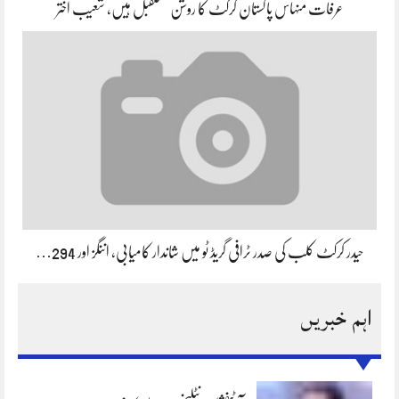
عرفات منہاس پاکستان کرکٹ کا روشن مستقبل ہیں، شعیب اختر
حیدر کرکٹ کلب کی صدر ٹرافی گریڈ ٹو میں شاندار کامیابی، اننگز اور 294…
اہم خبریں