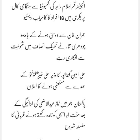
انجینئر قمراسلام راجہ کی کمبوڈیا سے ہنگامی کال
پر چکری میں 16 افراد کا کامیاب ریسکیو
عمران خان سے دوستی ہونے کے باوجود
چودھری نثار نے تحریک انصاف میں شمولیت
سے انکاری رہے
علی امین گنڈاپور کا وزیراعلیٰ خیبرپختونخوا کے
عہدے سے مستعفی ہونے کا اعلان
پاکستان بھر میں نمازِ عیدالاضحی کی ادائیگی کے
بعد سنتِ ابراہیمی کو زندہ رکھتے ہوئے قربانی کا
سلسلہ شروع