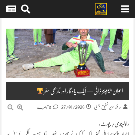
Skip
to
content
اعوان چیمپئنز ٹرافی — ایک یادگار اور تاریخی سفر
27/01/2026
حافظ عزیر شفیق بھٹی
0 تبصرے
راولپنڈی/رپورٹ:
اعوان چیمپئنز ٹرافی محض ایک کرکٹ ٹورنامنٹ نہیں بلکہ محنت، لگن، قربانی اور