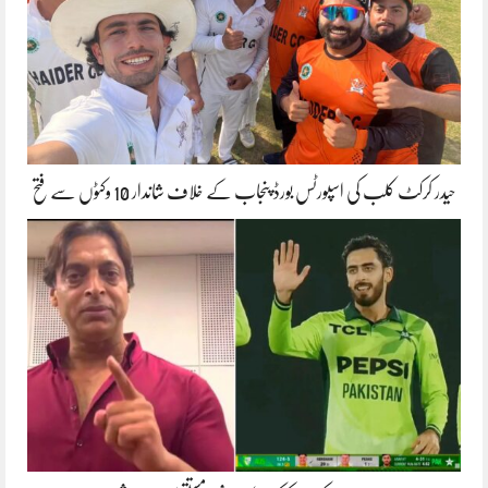
حیدر کرکٹ کلب کی اسپورٹس بورڈ پنجاب کے خلاف شاندار 10 وکٹوں سے فتح