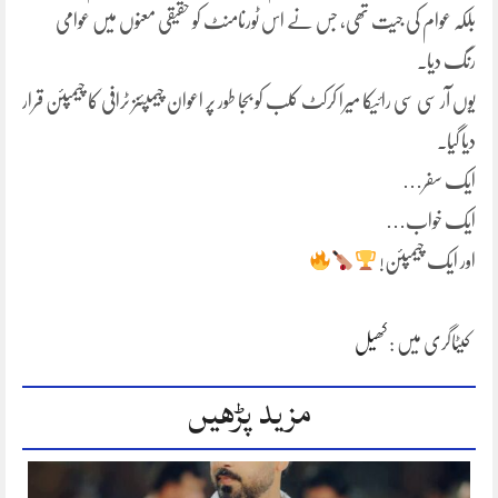
بلکہ عوام کی جیت تھی، جس نے اس ٹورنامنٹ کو حقیقی معنوں میں عوامی
رنگ دیا۔
یوں آر سی سی رائیکا میرا کرکٹ کلب کو بجا طور پر اعوان چیمپئنز ٹرافی کا چیمپئن قرار
دیا گیا۔
ایک سفر…
ایک خواب…
اور ایک چیمپئن!
کیٹاگری میں :
کھیل
مزید پڑھیں