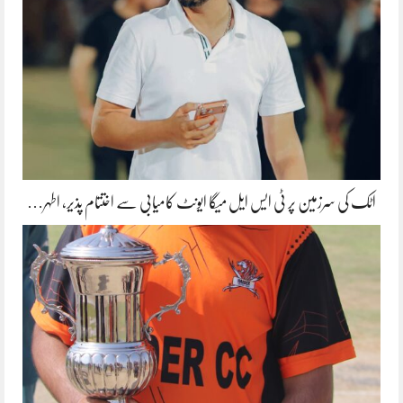
اٹک کی سرزمین پر ٹی ایس ایل میگا ایونٹ کامیابی سے اختتام پذیر، اطہر…