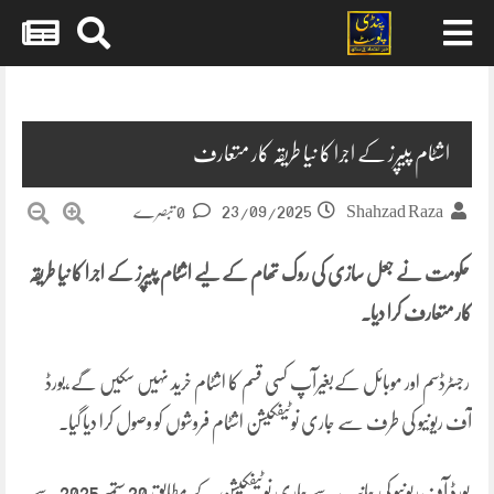
Skip
to
content
اشٹام پیپرز کے اجرا کا نیا طریقہ کار متعارف
23/09/2025
Shahzad Raza
0 تبصرے
حکومت نے جعل سازی کی روک تھام کے لیے اشٹام پیپرز کے اجرا کا نیا طریقہ
کار متعارف کرا دیا۔
رجسٹرڈسم اور موبائل کےبغیرآپ کسی قسم کا اشٹام خرید نہیں سکیں گے,بورڈ
آف ریونیو کی طرف سے جاری نوٹیفکیشن اشٹام فروشوں کو وصول کرا دیا گیا.
بورڈ آف ریونیو کی جانب سے جاری نوٹیفکیشن کے مطابق 20 ستمبر 2025 سے