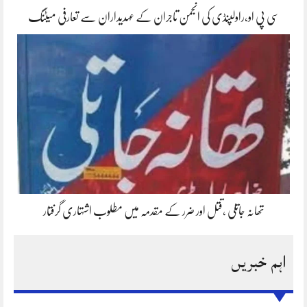
سی پی او،راولپنڈی کی انجمن تاجران کے عہدیداران سے تعارفی میٹنگ
تھانہ جاتلی ،قتل اور ضرر کے مقدمہ میں مطلوب اشتہاری گرفتار
اہم خبریں