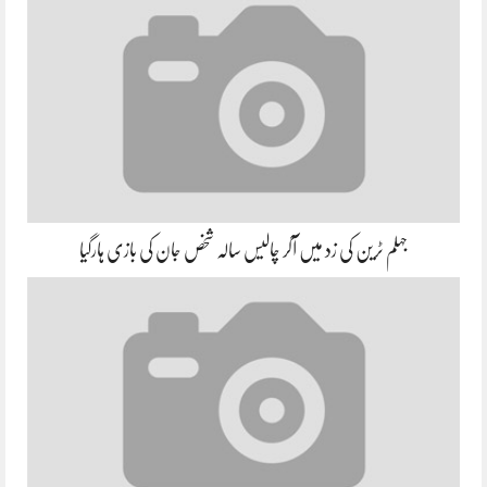
جہلم ٹرین کی زد میں آکر چالیس سالہ شخص جان کی بازی ہارگیا