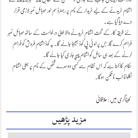
اشٹام خریدنے کے لیے خریدار کے نام پر رجسٹرڈ سم اور موبائل نمبر لازمی قرار
دے دیا گیا ہے۔
نئے طریقہ کار کے تحت اشٹام خریدنے والا اپنی درخواست کے ساتھ موبائل نمبر
فراہم کرے گا، جس پر او ٹی پی کوڈ بھیجا جائے گا۔ یہ کوڈ اشٹام فروش کو فراہم
کرنے کے بعد ہی سائل کو اشٹام پیپر جاری کیا جائے گا۔
حکام کا کہنا ہے کہ اس نظام سے کسی دوسرے شخص کے نام پر جعلی اشٹام
نکلوانا اب ناممکن ہوگا۔
کیٹاگری میں :
علاقائی
مزید پڑھیں