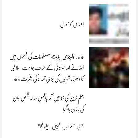
احساس کا زوال
**راولپنڈی: پٹرولیم مصنوعات کی قیمتوں میں
اضافے اور مہنگائی کے خلاف جماعت اسلامی
کا دھرنا، شہریوں کی بڑی تعداد کی شرکت**
جہلم ٹرین کی زد میں آکر چالیس سالہ شخص جان
کی بازی ہارگیا
“یہ سسٹم اب نہیں چلے گا”