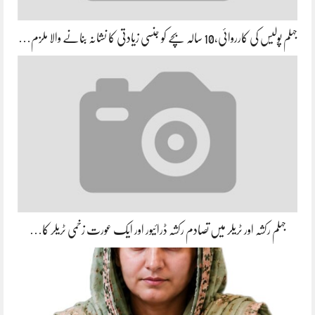
جہلم پولیس کی کارروائی،10 سالہ بچے کو جنسی زیادتی کا نشانہ بنانے والا ملزم…
جہلم رکشہ اور ٹریلر میں تصادم رکشہ ڈرائیور اور ایک عورت زخمی ٹریلر کا…