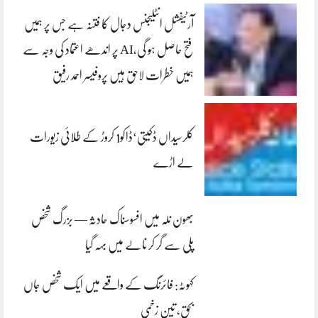
آرٹیفشل انٹلیجنس دجال کا فتنہ ہے جس پر ہمیں
فتح حاصل ہو گی،AI پر اندھے اعتماد کی وجہ سے
ہمیں خطرات لاحق ہیں پروفیسر احمد رفیق
کلرسیداں ڈکیتی‘ڈاکو1 کروڑ کے طلائی زیورات
لے اڑے
بھون نلہ میں افسوسناک حادثہ — بزرگ شخص
پلی سے گر کر نالے میں بہہ گیا
کہوٹہ: فائرنگ کے واقعے میں ایک شخص جاں
بحق، تین زخمی