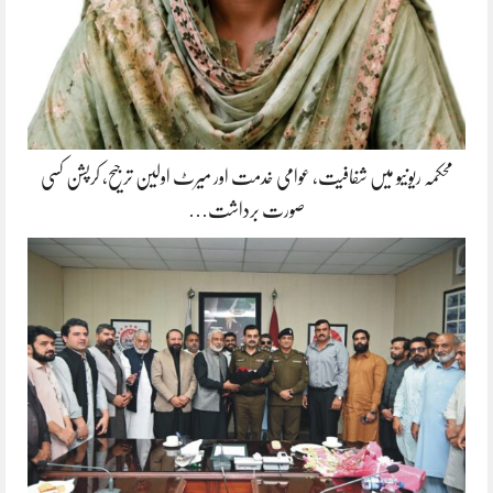
محکمہ ریونیو میں شفافیت، عوامی خدمت اور میرٹ اولین ترجیح، کرپشن کسی
صورت برداشت…