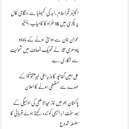
انجینئر قمراسلام راجہ کی کمبوڈیا سے ہنگامی کال
پر چکری میں 16 افراد کا کامیاب ریسکیو
عمران خان سے دوستی ہونے کے باوجود
چودھری نثار نے تحریک انصاف میں شمولیت
سے انکاری رہے
علی امین گنڈاپور کا وزیراعلیٰ خیبرپختونخوا کے
عہدے سے مستعفی ہونے کا اعلان
پاکستان بھر میں نمازِ عیدالاضحی کی ادائیگی کے
بعد سنتِ ابراہیمی کو زندہ رکھتے ہوئے قربانی کا
سلسلہ شروع