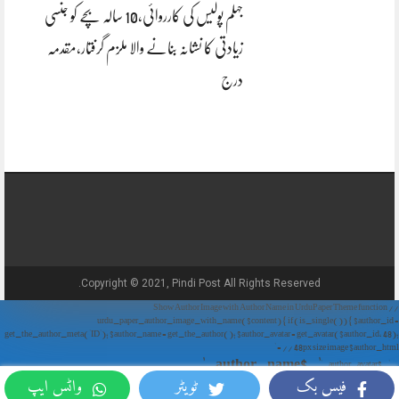
جہلم پولیس کی کارروائی،10 سالہ بچے کو جنسی
زیادتی کا نشانہ بنانے والا ملزم گرفتار،مقدمہ
درج
Copyright © 2021, Pindi Post All Rights Reserved.
// Show Author Image with Author Name in UrduPaper Theme function
urdu_paper_author_image_with_name($content) { if (is_single()) { $author_id =
get_the_author_meta('ID'); $author_name = get_the_author(); $author_avatar = get_avatar($author_id, 48);
// 48px size image $author_html = '
' . $author_name . '
' . $author_avatar . '
فیس بک
ٹویٹر
واٹس ایپ
'; return $author_html . $content; } return $content; } add_filter('the_content',