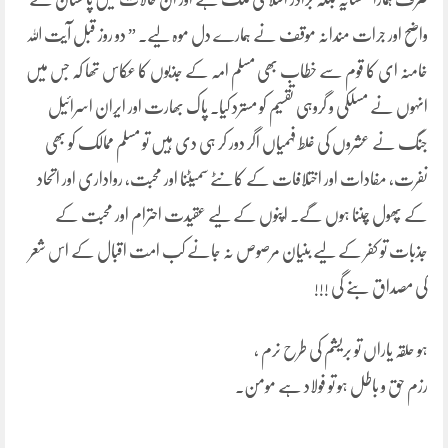
واضح اور جرات مندانہ موقف نے ہمارے دل موہ لیے۔ ” دو روز قبل آیت اللہ
خامنہ ای کا قوم سے خطاب بھی مسلم امہ کے جذبوں کا عکاس تھا کہ جس میں
انہوں نے مسلکی و گروہی تقسیم کو مسترد کیا۔ پاک بھارت اور ایران اسرائیل
جنگ نے عشروں کی غلط فہمیاں اگر دور کر ہی دی ہیں تو مسلم ممالک کو بھی
نفرت، مفادات اور اختلافات کے کانٹے سمیٹنا اور محبت، رواداری اور اتحاد
کے پھول چننا ہوں گے۔ اپنوں کے لیے عقیدت احترام اور محبت کے
جذبات تو کفر کے لیے بنیان مرصوص نہ جانے کب امت اقبال کے اس شعر
کی مصداق بنے گی !!!
ہو حلقہ یاراں تو بریشم کی طرح نرم ،
رزم حق و باطل ہو تو فولاد ہے مومن۔