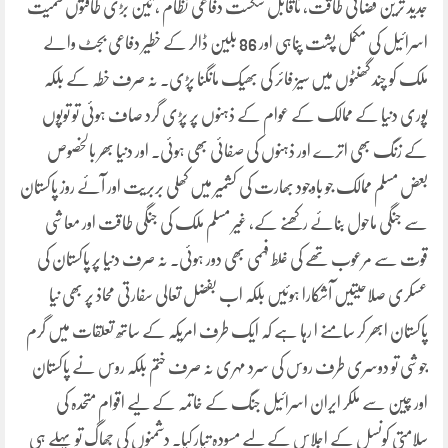
جدید ترین فضائی طاقت، ناقابل شکست دفاعی نظام ، تین بڑی طاقتوں سمیت
اسرائیل کی مکمل پشت پناہی اور 86 بلین ڈالر کے خطیر دفاعی بجٹ والے
ملک کو چند گھنٹوں میں سیز فائر کی بھیک مانگنا پڑی۔ نہ صرف خطہ کے بلکہ
پوری دنیا کے ممالک کے عوام کے ذہنوں پر پڑی گرد صاف ہوئی تو توپوں
کے زنگ بھی اترے اور ذہنوں کی صفائی بھی ہوئی۔ اور دنیا بھر بالخصوص
بعض مسلم ممالک جو باوجود بھارت کی کشمیر میں کھلی بربریت اور آئے روز پاکستان
سے جنگی ماحول بنائے رکھنے کے، غیر مسلم ملک کی جنگی طاقت اور معاشی
قوت سے مرعوب تھے کی غلط فہمی بھی دور ہوئی۔ نہ صرف دنیا پر پاکستان کی
عسکری صلاحیتیں آشکارا ہوئیں بلکہ اب بفضل تعالی سفارتی محاذ پر بھی نیا
پاکستان ابھر کر سامنے ا رہا ہے کہ ایک طرف امریکہ کے ساتھ تعلقات میں گرم
جوشی تو دوسری طرف روس کی سرد مہری نہ صرف ختم بلکہ روس نے پاکستان
اور چین سے ملکر ایران اسرائیل جنگ کے خاتمہ کے لیے اقوام متحدہ کی
سلامتی کونسل کے اجلاس کے لیے مسودہ تیار کیا۔ دشمنوں کی جھاگ تو پہلے ہی