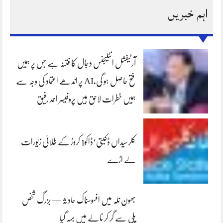
اہم خبریں
آرٹیفشل انٹلیجنس دجال کا فتنہ ہے جس پر ہمیں
فتح حاصل ہو گی،AI پر اندھے اعتماد کی وجہ سے
ہمیں خطرات لاحق ہیں پروفیسر احمد رفیق
کلرسیداں ڈکیتی‘ڈاکو1 کروڑ کے طلائی زیورات
لے اڑے
بھون نلہ میں افسوسناک حادثہ — بزرگ شخص
پلی سے گر کر نالے میں بہہ گیا