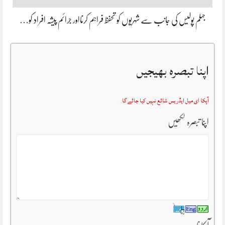
جہلم پولیس کی جانب سے شہریوں کو تحفظ فراہم کرنااور جرائم پیشہ افراد کو…
اپنا تبصرہ بھیجیں
آپکا ای میل ایڈریس شائع نہیں کیا جائے گا
اپنا تبصرہ لکھیں