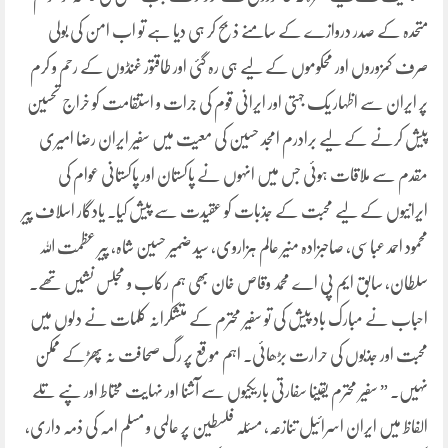
متحدہ کے صدر دروازے کے سامنے ذبح کر ہی دیا ہے تو اب امن کی بولی
صرف کمزوروں اور محکوموں کے لیے ہی رہ گئی اور طاقتور غنڈوں کے رحم و کرم
پر ایران سے اظہار یک جہتی اور ایرانی قوم کی جرات و استقامت کو خراج تحسین
پیش کرنے کے لیے برادرم امجد حسین کی معیت میں سفیر ایران رضا امیری
مقدم سے ملاقات ہوئی جس میں انہوں نے پاکستان اور پاکستانی عوام کی
ایرانیوں کے لیے محبت کے جذبات کو عقیدت سے پیش کیا۔ یادگار اسلاف پیر
محمود احمد عباسی، صاحبزادہ منیر عالم ہزاروی، سید ضمیر حسین شاہ، پیر عظمت اللہ
سلطان، سابق ایم پی اے محمد وقاص خان بھی ہم رکاب و مجلس نشیں تھے۔
احباب نے مبارک باد پیش کی تو سفیر محترم کے متشکرانہ کلمات نے دلوں میں
محبت اور جذبوں کی حرارت بڑھائی۔ اہم موقع پر رگ صحافت نہ پھڑکے ممکن
نہیں۔ ” سفیر محترم یقینا سفارتی باریکیوں سے آشنا اور نہایت محتاط اور نپے تلے
الفاظ میں ایران اسرائیل تنازعہ، مسئلہ فلسطین پر عالمی و مسلم امہ کی ذمہ داری،