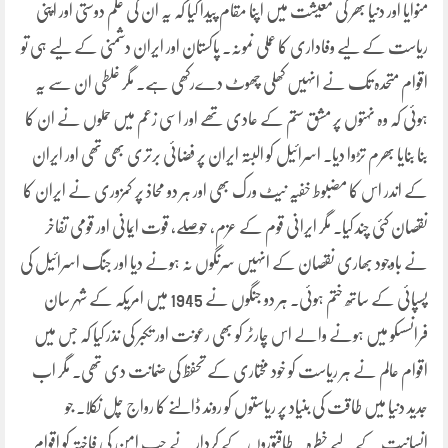
منوایا اور دنیا بھر کی معیشت میں اپنا مقام پیدا کیا کہ یہ ان کی علم دوستی اور اپنی
ریاست کے لیے وفاداری کا عملی نمونہ۔ پاکستان اور ایران دشمنی کے لیے ہی تو
اقوام متحدہ تک نے انہیں کھلی چھوٹ دےرکھی ہے۔ مگر غلطی ان سے یہ
ہوئی کہ وہ نہتوں پر مشق ستم کے عادی تھے اور اسی زعم میں حملوں نے ان کا
بنا بنایا بھرم تڑوا دیا۔ اسرائیل کو البتہ ایران پر فضائی برتری بھی تھی اور ایران
کے اندر اس کا مضبوط خفیہ نیٹ ورک بھی اور ہر دو محاذ پر کمزوری نے ایران کا
نقصان کئی چند کیا. مگر ایرانی قوم کے عزم، حوصلے، قوت ایمانی اور قومی تفاخر
نے باوجود بھاری نقصان کے انہیں سرنگوں نہ ہونے دیا اور جنگ اسرائیل کی
پسپائی کے ساتھ ختم ہوئی۔ ہر دو جنگوں نے 1945 میں امریکہ کے شہر سان
فرانسسکو میں ہونے والے اس چارٹر کو بھی رعونت اور تکبر کی نذر کیا کہ جس میں
اقوام عالم نے ہر ریاست کو خود مختاری کے تحفظ کی ضمانت دی تھی۔ مگر اب
جدید دنیا میں طاقت کی بنیاد پر ریاستوں کو روند ڈالنے کا رواج چل نکلا۔ جو
انسانیت کے لیے خطرہ ۔ طاقتوروں کے کردار نے جب امن کی فاختہ کو اقوام