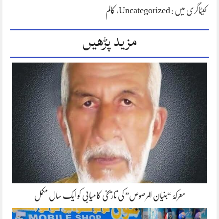
کیٹاگری میں :
Uncategorized
،
کالم
مزید پڑھیں
معرکۂ “بنیان المرصوص” کی تاریخی کامیابی کو ایک سال مکمل