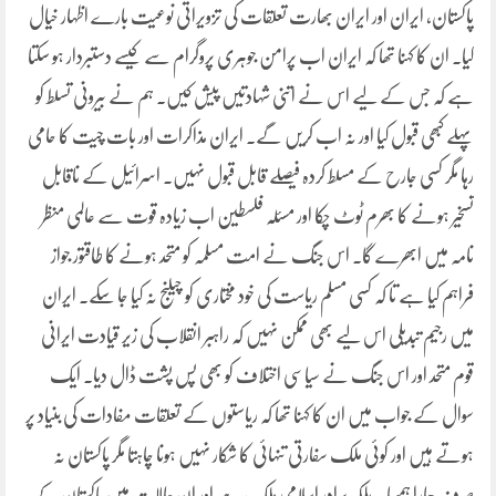
پاکستان، ایران اور ایران بھارت تعلقات کی تزویراتی نوعیت بارے اظہار خیال
کیا۔ ان کا کہنا تھا کہ ایران اب پرامن جوہری پروگرام سے کیسے دستبردار ہو سکتا
ہے کہ جس کے لیے اس نے اتنی شہادتیں پیش کیں۔ ہم نے بیرونی تسلط کو
پہلے کبھی قبول کیا اور نہ اب کریں گے۔ ایران مذاکرات اور بات چیت کا حامی
رہا مگر کسی جارح کے مسلط کردہ فیصلے قابل قبول نہیں۔ اسرائیل کے ناقابل
تسخیر ہونے کا بھرم ٹوٹ چکا اور مسئلہ فلسطین اب زیادہ قوت سے عالمی منظر
نامہ میں ابھرے گا۔ اس جنگ نے امت مسلمہ کو متحد ہونے کا طاقتور جواز
فراہم کیا ہے تا کہ کسی مسلم ریاست کی خود مختاری کو چیلنج نہ کیا جا سکے۔ ایران
میں رجیم تبدیلی اس لیے بھی ممکن نہیں کہ راہبر انقلاب کی زیر قیادت ایرانی
قوم متحد اور اس جنگ نے سیاسی اختلاف کو بھی پس پشت ڈال دیا۔ ایک
سوال کے جواب میں ان کا کہنا تھا کہ ریاستوں کے تعلقات مفادات کی بنیاد پر
ہوتے ہیں اور کوئی ملک سفارتی تنہائی کا شکار نہیں ہونا چاہتا مگر پاکستان نہ
صرف ہمارا ہمسایہ بلکہ برادر اسلامی ملک ہے اور ان حالات میں پاکستان کے