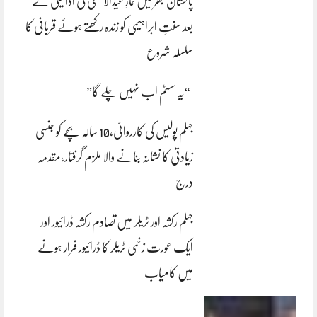
پاکستان بھر میں نمازِ عیدالاضحی کی ادائیگی کے
بعد سنتِ ابراہیمی کو زندہ رکھتے ہوئے قربانی کا
سلسلہ شروع
“یہ سسٹم اب نہیں چلے گا”
جہلم پولیس کی کارروائی،10 سالہ بچے کو جنسی
زیادتی کا نشانہ بنانے والا ملزم گرفتار،مقدمہ
درج
جہلم رکشہ اور ٹریلر میں تصادم رکشہ ڈرائیور اور
ایک عورت زخمی ٹریلر کا ڈرائیور فرار ہونے
میں کامیاب