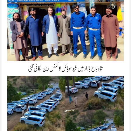
شاہ باغ بازار میں بلیو موبائل لائسنس وین لگائی گئی