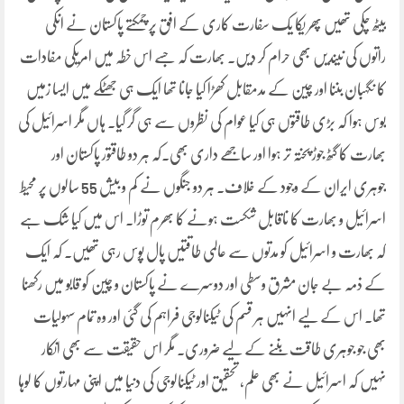
بیٹھ چکی تھیں پھر یکا یک سفارت کاری کے افق پر چمکتے پاکستان نے انکی
راتوں کی نیندیں بھی حرام کر دیں۔ بھارت کہ جسے اس خطہ میں امریکی مفادات
کا نگہبان بننا اور چین کے مدمقابل کھڑا کیا جانا تھا ایک ہی جھٹکے میں ایسا زمیں
بوس ہوا کہ بڑی طاقتوں ہی کیا عوام کی نظروں سے ہی گر گیا۔ ہاں مگر اسرائیل کی
بھارت کا گٹھ جوڑ پختہ تر ہوا اور ساجھے داری بھی۔کہ ہر دو طاقتور پاکستان اور
جوہری ایران کے وجود کے خلاف۔ ہر دو جنگوں نے کم و بیش 55 سالوں پر محیط
اسرائیل و بھارت کا ناقابل شکست ہونے کا بھرم توڑا۔ اس میں کیا شک ہے
کہ بھارت و اسرائیل کو مدتوں سے عالمی طاقتیں پال پوس رہی تھیں۔ کہ ایک
کے ذمہ بے جان مشرق وسطی اور دوسرے نے پاکستان و چین کو قابو میں رکھنا
تھا۔ اس کے لیے انہیں ہر قسم کی ٹیکنالوجی فراہم کی گئی اور وہ تمام سہولیات
بھی جو جوہری طاقت بننے کے لیے ضروری۔ مگر اس حقیقت سے بھی انکار
نہیں کہ اسرائیل نے بھی علم، تحقیق اور ٹیکنالوجی کی دنیا میں اپنی مہارتوں کا لوہا