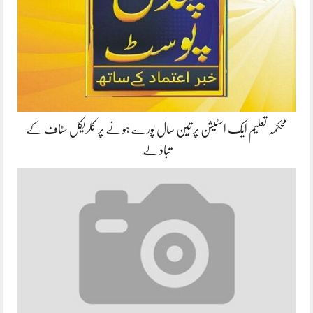
محکمہ تعلیم ایک اسٹیشن پر تین سال پورے ہونے پر کلریکل سٹاف کے
تبادلے