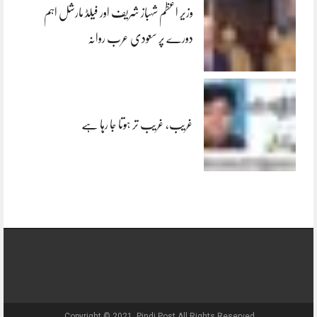
وزیر اعظم شہباز شریف اور فیلڈ مارشل اہم
دورے پر سعودی عرب روانہ
غریب، غریب تر ہوتا جا رہا ہے
Copyright © 2021, Pindi Post All Rights Reserved.