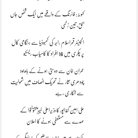
کہوٹہ: فائرنگ کے واقعے میں ایک شخص جاں
بحق، تین زخمی
انجینئر قمراسلام راجہ کی کمبوڈیا سے ہنگامی کال
پر چکری میں 16 افراد کا کامیاب ریسکیو
عمران خان سے دوستی ہونے کے باوجود
چودھری نثار نے تحریک انصاف میں شمولیت
سے انکاری رہے
علی امین گنڈاپور کا وزیراعلیٰ خیبرپختونخوا کے
عہدے سے مستعفی ہونے کا اعلان