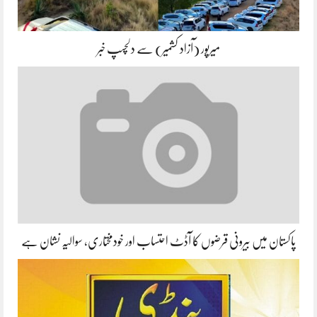
میرپور (آزاد کشمیر) سے دلچسپ خبر
پاکستان میں بیرونی قرضوں کا آڈٹ احتساب اور خودمختاری, سوالیہ نشان ہے