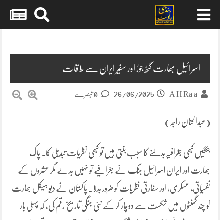
Skip
to
content
اسرائیل بھارت گٹھ جوڑ اور سفیر ایران سے ملاقات
26/06/2025
A H Raja
0 تبصرے
(عبدالحنان راجہ)
جنگیں کبھی جغرافیہ بدلنے کا سبب بنتی ہیں تو کبھی نظریات تبدیلی کا۔ پاک
بھارت اور ایران اسرائیل جنگ نے جغرافیے تو نہیں بدلے مگر عشروں کے
نفسیاتی، عسکری، اور سفارتی نظریات کو ضرور بدلا۔ پاکستان نے دیو ہیکل بھارت
کو چند گھنٹوں میں شکست سے دوچار کر کے نئی جنگی تاریخ رقم کی، کہ پہلی بار