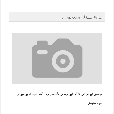
0 تبصرے
26/06/2025
ڈومیلی کے نواحی علاقہ کے برساتی نالہ میں لوڈر رکشہ بہہ جانے سے دو
افراد جانبحق