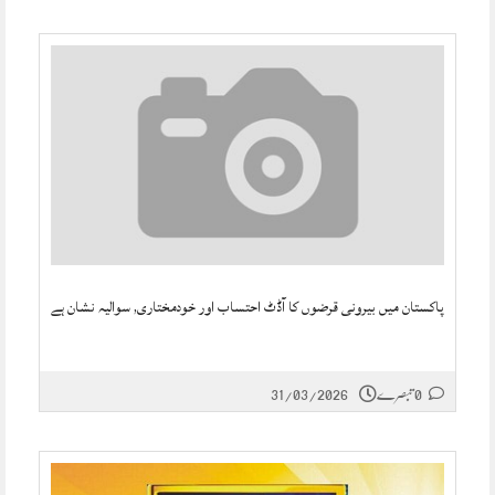
پاکستان میں بیرونی قرضوں کا آڈٹ احتساب اور خودمختاری, سوالیہ نشان ہے
0 تبصرے
31/03/2026