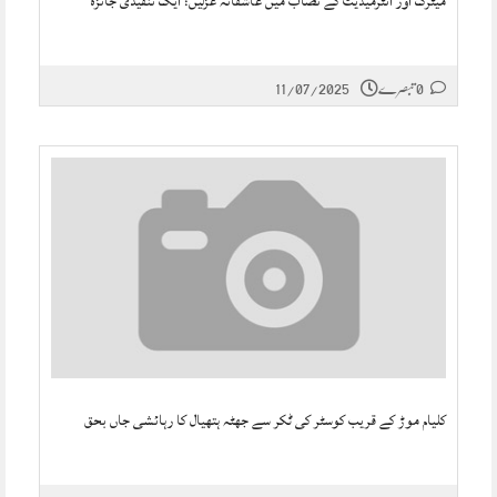
میٹرک اور انٹرمیڈیٹ کے نصاب میں عاشقانہ غزلیں: ایک تنقیدی جائزہ
0 تبصرے
11/07/2025
کلیام موڑ کے قریب کوسٹر کی ٹکر سے جھٹہ ہتھیال کا رہائشی جاں بحق