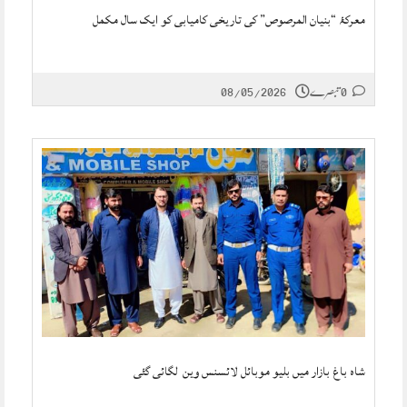
معرکۂ “بنیان المرصوص” کی تاریخی کامیابی کو ایک سال مکمل
0 تبصرے
08/05/2026
شاہ باغ بازار میں بلیو موبائل لائسنس وین لگائی گئی