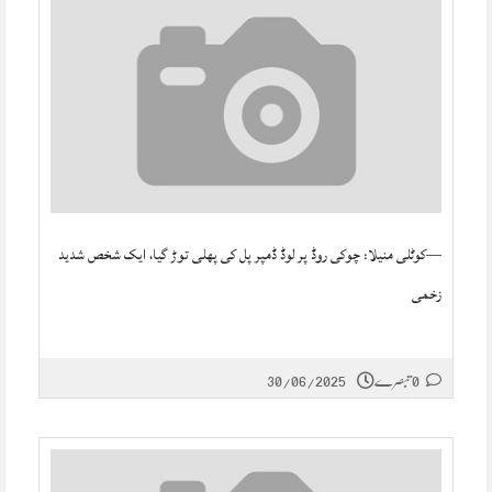
—کوٹلی منیلا: چوکی روڈ پر لوڈ ڈمپر پل کی پھلی توڑ گیا، ایک شخص شدید
زخمی
0 تبصرے
30/06/2025