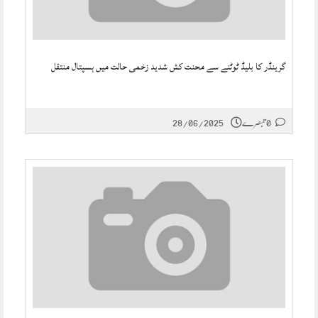
گرینڈر کا بلیڈ ٹوٹنے سے محنت کش شدید زخمی حالت میں ہسپتال منتقل
0 تبصرے
28/06/2025