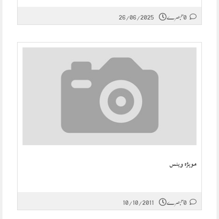
0 تبصرے
26/06/2025
موہڑہ وینس
0 تبصرے
10/10/2011