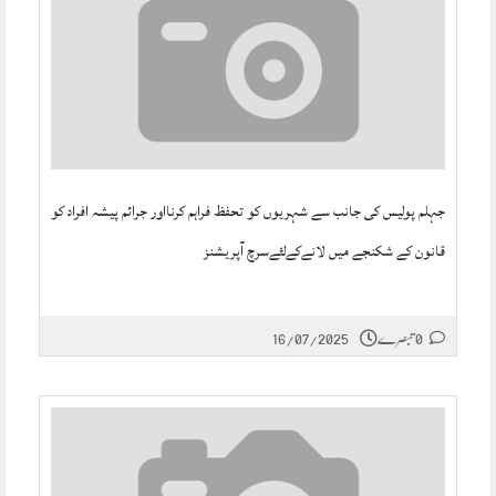
جہلم پولیس کی جانب سے شہریوں کو تحفظ فراہم کرنااور جرائم پیشہ افراد کو
قانون کے شکنجے میں لانےکےلئےسرچ آپریشنز
0 تبصرے
16/07/2025