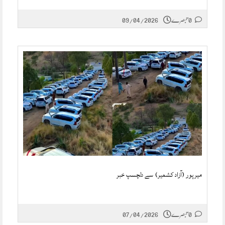
0 تبصرے
09/04/2026
میرپور (آزاد کشمیر) سے دلچسپ خبر
0 تبصرے
07/04/2026