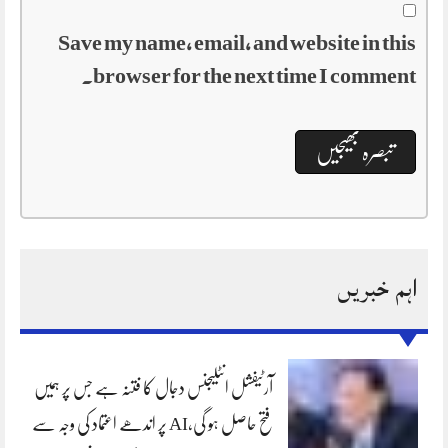
Save my name, email, and website in this
browser for the next time I comment.
اہم خبریں
آرٹیفشل انٹلیجنس دجال کا فتنہ ہے جس پر ہمیں
فتح حاصل ہو گی،AI پر اندھے اعتماد کی وجہ سے