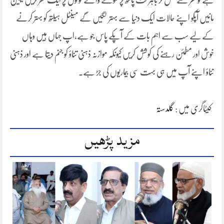
ہے تو گھر سے نکل کر باہر فٹ پاتھ پر سونے والے لوگوں پر ایک نظر کریں یقین
مانیں آپکو اپنے حالات ایک دنیا سے بہتر لگیں گے مینٹل ہیلتھ کو بہتر کرنے
کے لیے سب سے اہم بات کے آپکے پاس جو ہے،اپ جہاں ہیں وہاں
خوش اور مطمئن رہنے کی کوشش کریں کیونکہ موازنہ ذہنی تناؤ کو جنم دیتا ہے اور ذہنی
تناؤ اپنے آپ میں ہی بہت سی بیماریوں کی جڑ ہے۔
کیٹاگری میں :
گلدستہ
مزید پڑھیں