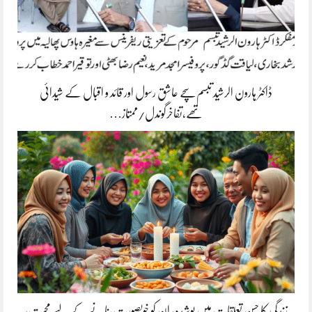
ڈاکٹر ہارون الرشید تبسم سچے عاشق رسول اور قائد و اقبال کے شیدائی
تھے،تفاخرگوندل/ممتاز…
زندگی کا حسن تعلقات میں پوشیدہ, ان کو خوبصورت بنانے کے لیے محبت،