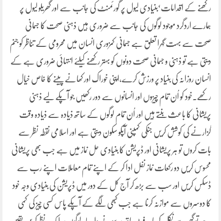
رکھنے کے اقدامات‘بنیادی لیول پر گورئمنٹ کی جانب سے اور گھریلو لیول پر
ہمارے اردگرد موجود لوگوں کی جانب سے ضروری ہیں ذہنی صحت کا جسمانی
صحت سے بہت گہرا تعلق ہے جسمانی کمزوری انسان میں محرومی کے تناظر کو جنم
دیتی ہے تو ذہنی و جسمانی صحت دونوں کو بہتر رکھنے کیلئے انتہائی ضروری ہے کے
انسان روزانہ کی بنیاد پر ورزش کرے،اپنی خوراک اور کھانے پینے کا خاص خیال
رکھے۔خود کو اُن تمام چیزوں اور انسانوں سے دور رکھیں جو آپکے لیے ذہنی
پریشانی کا باعث بنتے ہیں اور اُن تمام لوگوں کے ساتھ ذیادہ سے ذیادہ وقت
گزارنے کی کوشش کریں جنکی کمپنی آپکو سکون دیتی ہے اور اسلامی نقطہ نظر سے
بات کروں تو ہر پریشانی اور ڈپریشن کا بنیادی حل نماز میں ہے جب بھی پریشانی
محسوس کریں دو رکعات نماز نفل ادا کر کے اپنے تمام معاملات اپنے رب سے
ڈسکس کریں اور سب سے بڑھ کر آج کل کے دور میں ڈپریشن کی بنیادی وجہ خود
کا دوسروں سے موازنہ کرنا ہے جب کبھی لگے کے آپکے پاس کسی چیز کی کمی