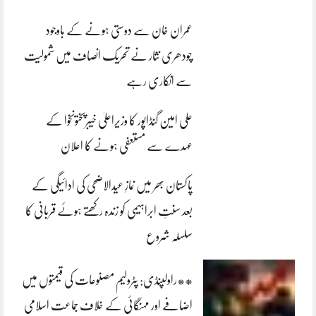
عمران خان سے دوستی ہونے کے باوجود
چودھری نثار نے تحریک انصاف میں شمولیت
سے انکاری رہے
علی امین گنڈاپور کا وزیراعلیٰ خیبرپختونخوا کے
عہدے سے مستعفی ہونے کا اعلان
پاکستان بھر میں نمازِ عیدالاضحی کی ادائیگی کے
بعد سنتِ ابراہیمی کو زندہ رکھتے ہوئے قربانی کا
سلسلہ شروع
**راولپنڈی: پٹرولیم مصنوعات کی قیمتوں میں
اضافے اور مہنگائی کے خلاف جماعت اسلامی