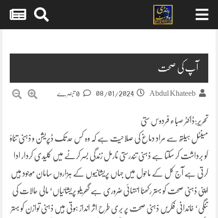
Skip
to
content
آپ کی صحت
08/01/2024
Abdul Khateeb
0 تبصرے
تحریر:ڈاکٹر صباء فردوس ستی
مینٹل ہیلتھ سے مراد دماغ کی صلاحیت ہے کہ وہ کس حد تک ڈپریشن و ذہنی تناؤ
کو برداشت کر سکتا ہے ذہنی تندرستی نارمل زندگی بسر کرنے میں کلیدی کردار ادا
کرتی ہے آج کل کے ماحول میں جہاں پریشانیوں کے ہزاروں سامان موجود ہیں
اپنی ذہنی صحت کو بہتر رکھنا انتہائی ضروری ہے گھریلو پریشانیاں‘ مالی حالات کی
تنگی‘ خاندانی فکریں ذہنی صحت پر بری طرح اثر انداز ہوتی ہیں ذہنی توازن کو بہتر