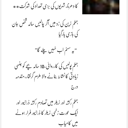
کا دھرنا، شہریوں کی بڑی تعداد کی شرکت**
جہلم ٹرین کی زد میں آکر چالیس سالہ شخص جان
کی بازی ہارگیا
“یہ سسٹم اب نہیں چلے گا”
جہلم پولیس کی کارروائی،10 سالہ بچے کو جنسی
زیادتی کا نشانہ بنانے والا ملزم گرفتار،مقدمہ
درج
جہلم رکشہ اور ٹریلر میں تصادم رکشہ ڈرائیور اور
ایک عورت زخمی ٹریلر کا ڈرائیور فرار ہونے
میں کامیاب