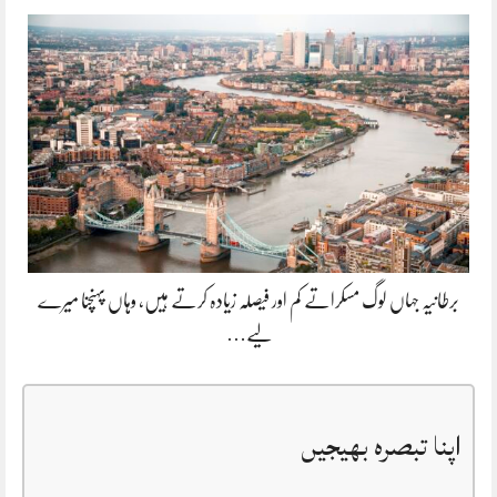
برطانیہ جہاں لوگ مسکراتے کم اور فیصلہ زیادہ کرتے ہیں، وہاں پہنچنا میرے
لیے…
اپنا تبصرہ بھیجیں