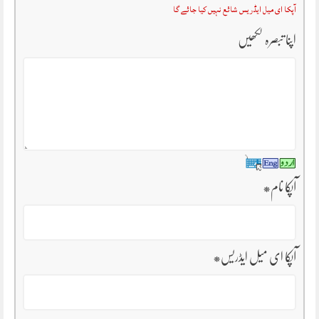
آپکا ای میل ایڈریس شائع نہیں کیا جائے گا
اپنا تبصرہ لکھیں
آپکا نام
*
آپکا ای میل ایڈریس
*