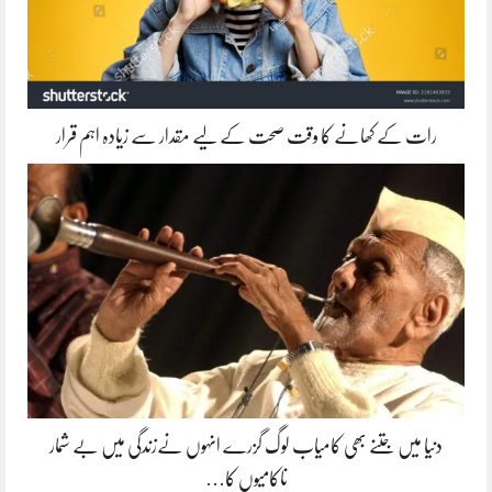
رات کے کھانے کا وقت صحت کے لیے مقدار سے زیادہ اہم قرار
دنیا میں جتنے بھی کامیاب لوگ گزرے انہوں نےزندگی میں بے شمار
ناکامیوں کا…