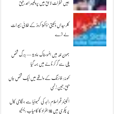
ہمیں خطرات لاحق ہیں پروفیسر احمد رفیق
کلرسیداں ڈکیتی‘ڈاکو1 کروڑ کے طلائی زیورات
لے اڑے
بھون نلہ میں افسوسناک حادثہ — بزرگ شخص
پلی سے گر کر نالے میں بہہ گیا
کہوٹہ: فائرنگ کے واقعے میں ایک شخص جاں
بحق، تین زخمی
انجینئر قمراسلام راجہ کی کمبوڈیا سے ہنگامی کال
پر چکری میں 16 افراد کا کامیاب ریسکیو