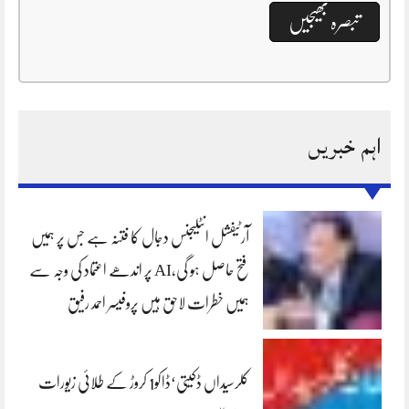
اہم خبریں
آرٹیفشل انٹلیجنس دجال کا فتنہ ہے جس پر ہمیں
فتح حاصل ہو گی،AI پر اندھے اعتماد کی وجہ سے
ہمیں خطرات لاحق ہیں پروفیسر احمد رفیق
کلرسیداں ڈکیتی‘ڈاکو1 کروڑ کے طلائی زیورات