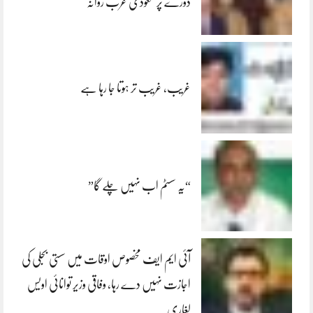
دورے پر سعودی عرب روانہ
غریب، غریب تر ہوتا جا رہا ہے
“یہ سسٹم اب نہیں چلے گا”
آئی ایم ایف مخصوص اوقات میں سستی بجلی کی
اجازت نہیں دے رہا، وفاقی وزیر توانائی اویس
لغاری