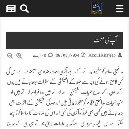
Skip
to
content
آپ کی صحت
06/05/2024
Abdul Khateeb
0 تبصرے
مدافعتی نظام کو مظبوط بنانے کے لیے آْئرن بہت ضروری ایلیمنٹ ہے اس کی
کمی لاحق ہونے کی وجہ سے جلد کے انفیکشن کے خطرات بڑھ جاتے ہیں چوں
کے خون کے سرخ خلیات انفیکشن سے لڑنے میں مدد فراہم کرتے ہیں اور
سفید خلیات مداقعتی نظام کومظبوظ بناتی ہیں اور جلد کی انفیکشن کے اثرات بھی
بڑھ جاتے ہیں کسی بھی فرد کو آئرن کی کمی اور اس کی علامات کا سامنا کرنا پڑھ
سکتا ہے اس لیے یہ ضروری ہے کہ یہ علامات برحق ہوتے ہی ان کے علاج