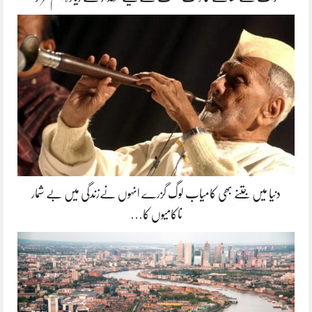
دنیا میں جتنے بھی کامیاب لوگ گزرے انہوں نےزندگی میں بے شمار
ناکامیوں کا…