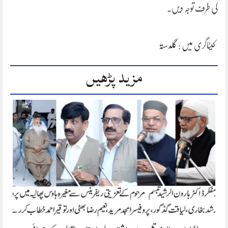
کی طرف توجہ دیں۔
کیٹاگری میں :
گلدستہ
مزید پڑھیں