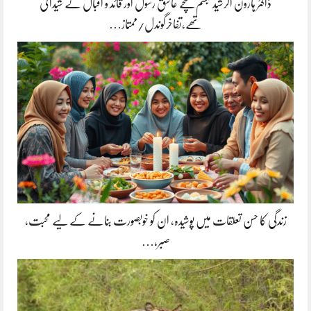
ڈاکٹر ہارون الرشید تبسم سچے عاشق رسول اور قائد و اقبال کے شیدائی
تھے،تفاخرگوندل/ممتاز…
زندگی کا حسن تعلقات میں پوشیدہ, ان کو خوبصورت بنانے کے لیے محبت،
صبر،…