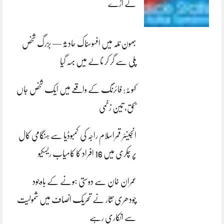
لے اڑے
بھون نلہ میں افسوسناک حادثہ — بزرگ شخص
پلی سے گر کر نالے میں بہہ گیا
کہوٹہ: فائرنگ کے واقعے میں ایک شخص جاں
بحق، تین زخمی
انجینئر قمراسلام راجہ کی کمبوڈیا سے ہنگامی کال
پر چکری میں 16 افراد کا کامیاب ریسکیو
عمران خان سے دوستی ہونے کے باوجود
چودھری نثار نے تحریک انصاف میں شمولیت
سے انکاری رہے