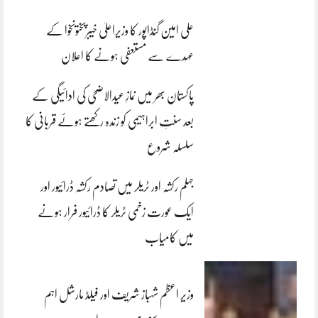
علی امین گنڈاپور کا وزیراعلیٰ خیبرپختونخوا کے
عہدے سے مستعفی ہونے کا اعلان
پاکستان بھر میں نمازِ عیدالاضحی کی ادائیگی کے
بعد سنتِ ابراہیمی کو زندہ رکھتے ہوئے قربانی کا
سلسلہ شروع
جہلم رکشہ اور ٹریلر میں تصادم رکشہ ڈرائیور اور
ایک عورت زخمی ٹریلر کا ڈرائیور فرار ہونے
میں کامیاب
وزیر اعظم شہباز شریف اور فیلڈ مارشل اہم