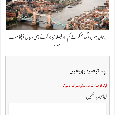
برطانیہ جہاں لوگ مسکراتے کم اور فیصلہ زیادہ کرتے ہیں، وہاں پہنچنا میرے
لیے…
اپنا تبصرہ بھیجیں
آپکا ای میل ایڈریس شائع نہیں کیا جائے گا
اپنا تبصرہ لکھیں