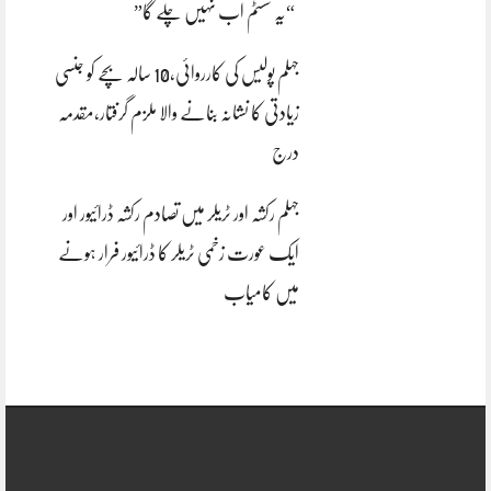
“یہ سسٹم اب نہیں چلے گا”
جہلم پولیس کی کارروائی،10 سالہ بچے کو جنسی
زیادتی کا نشانہ بنانے والا ملزم گرفتار،مقدمہ
درج
جہلم رکشہ اور ٹریلر میں تصادم رکشہ ڈرائیور اور
ایک عورت زخمی ٹریلر کا ڈرائیور فرار ہونے
میں کامیاب