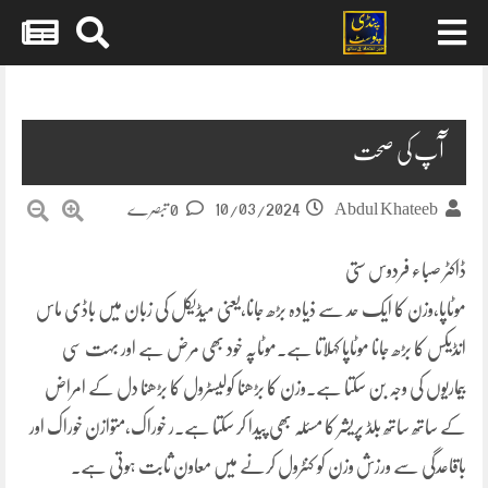
Skip
to
content
آٓپ کی صحت
10/03/2024
Abdul Khateeb
0 تبصرے
ڈاکٹر صباء فردوس ستی
موٹاپا،وزن کا ایک حد سے ذیادہ بڑھ جانا،یعنی میڈیکل کی زبان میں باڈی ماس
انڈیکس کا بڑھ جانا موٹاپا کہلاتا ہے۔موٹاپہ خود بھی مرض ہے اور بہت سی
بیماریوں کی وجہ بن سکتا ہے.وزن کا بڑھنا کولیسٹرول کا بڑھنا دل کے امراض
کے ساتھ ساتھ بلڈ پریشر کا مسئلہ بھی پیدا کر سکتا ہے۔ر خوراک،متوازن خوراک اور
باقاعدگی سے ورزش وزن کو کنٹرول کرنے میں معاون ثابت ہوتی ہے۔