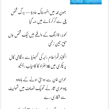
بھون نلہ میں افسوسناک حادثہ — بزرگ شخص
پلی سے گر کر نالے میں بہہ گیا
کہوٹہ: فائرنگ کے واقعے میں ایک شخص جاں
بحق، تین زخمی
انجینئر قمراسلام راجہ کی کمبوڈیا سے ہنگامی کال
پر چکری میں 16 افراد کا کامیاب ریسکیو
عمران خان سے دوستی ہونے کے باوجود
چودھری نثار نے تحریک انصاف میں شمولیت
سے انکاری رہے