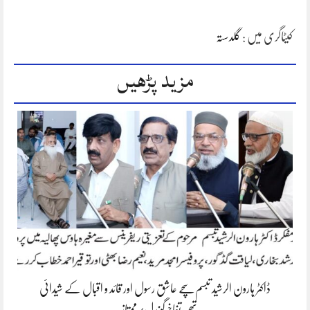
کیٹاگری میں :
گلدستہ
مزید پڑھیں
ڈاکٹر ہارون الرشید تبسم سچے عاشق رسول اور قائد و اقبال کے شیدائی
تھے،تفاخرگوندل/ممتاز…