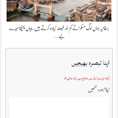
برطانیہ جہاں لوگ مسکراتے کم اور فیصلہ زیادہ کرتے ہیں، وہاں پہنچنا میرے
لیے…
اپنا تبصرہ بھیجیں
آپکا ای میل ایڈریس شائع نہیں کیا جائے گا
اپنا تبصرہ لکھیں