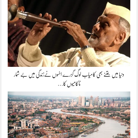
دنیا میں جتنے بھی کامیاب لوگ گزرے انہوں نےزندگی میں بے شمار
ناکامیوں کا…