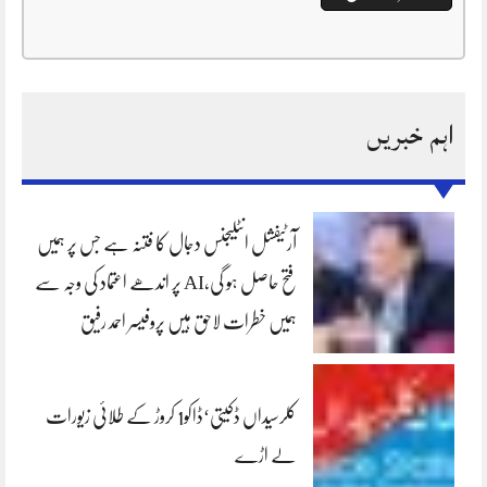
اہم خبریں
آرٹیفشل انٹلیجنس دجال کا فتنہ ہے جس پر ہمیں
فتح حاصل ہو گی،AI پر اندھے اعتماد کی وجہ سے
ہمیں خطرات لاحق ہیں پروفیسر احمد رفیق
کلرسیداں ڈکیتی‘ڈاکو1 کروڑ کے طلائی زیورات
لے اڑے