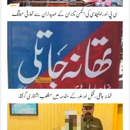
سی پی او،راولپنڈی کی انجمن تاجران کے عہدیداران سے تعارفی میٹنگ
تھانہ جاتلی ،قتل اور ضرر کے مقدمہ میں مطلوب اشتہاری گرفتار