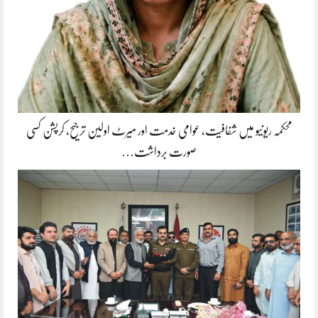
محکمہ ریونیو میں شفافیت، عوامی خدمت اور میرٹ اولین ترجیح، کرپشن کسی
صورت برداشت…