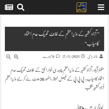
Skip
to
content
” آزاد کشمیر کے وزیراعظم کے خلاف تحریک عدم اعتماد
کامیاب”
17/11/2025
خالد بزمی
0 تبصرے
مظفر آباد : آزاد کشمیر کے وزیراعظم چوہدری انوار الحق کے خلاف تحریک عدم
اعتماد کامیاب؛ پی پی پی کے فیصل ممتاز راٹھور 36 ووٹ لے کر نئے وزیراعظم
آزاد کشمیر منتخب
کیٹاگری میں :
علاقائی