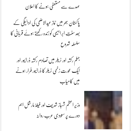
عہدے سے مستعفی ہونے کا اعلان
پاکستان بھر میں نمازِ عیدالاضحی کی ادائیگی کے
بعد سنتِ ابراہیمی کو زندہ رکھتے ہوئے قربانی کا
سلسلہ شروع
جہلم رکشہ اور ٹریلر میں تصادم رکشہ ڈرائیور اور
ایک عورت زخمی ٹریلر کا ڈرائیور فرار ہونے
میں کامیاب
وزیر اعظم شہباز شریف اور فیلڈ مارشل اہم
دورے پر سعودی عرب روانہ