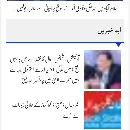
اسلام آباد میں غیرملکی وفود کی آمد کے موقع پر ڈیوٹی سے غائب پولیس…
اہم خبریں
آرٹیفشل انٹلیجنس دجال کا فتنہ ہے جس پر ہمیں
فتح حاصل ہو گی،AI پر اندھے اعتماد کی وجہ سے
ہمیں خطرات لاحق ہیں پروفیسر احمد رفیق
کلرسیداں ڈکیتی‘ڈاکو1 کروڑ کے طلائی زیورات
لے اڑے