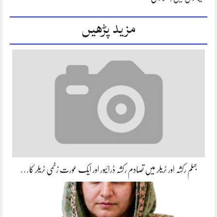
مزید پڑھیں
جہلم رکشہ اور ٹریلر میں تصادم رکشہ ڈرائیور اور ایک عورت زخمی ٹریلر کا…