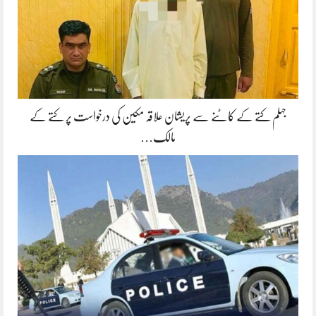
جہلم کتے کے کاٹنے سے پریشان علاقہ مکین کی درخواست پر کتے کے
مالک…