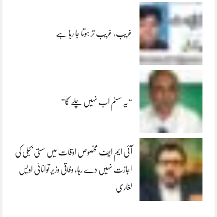
غریب، غریب تر ہوتا جا رہا ہے
“یہ سسٹم اب نہیں چلے گا”
آئی ایم ایف مخصوص اوقات میں سستی بجلی کی
اجازت نہیں دے رہا، وفاقی وزیر توانائی اویس
لغاری