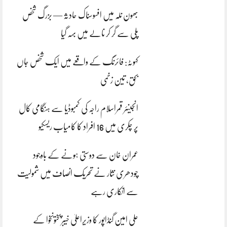
بھون نلہ میں افسوسناک حادثہ — بزرگ شخص
پلی سے گر کر نالے میں بہہ گیا
کہوٹہ: فائرنگ کے واقعے میں ایک شخص جاں
بحق، تین زخمی
انجینئر قمراسلام راجہ کی کمبوڈیا سے ہنگامی کال
پر چکری میں 16 افراد کا کامیاب ریسکیو
عمران خان سے دوستی ہونے کے باوجود
چودھری نثار نے تحریک انصاف میں شمولیت
سے انکاری رہے
علی امین گنڈاپور کا وزیراعلیٰ خیبرپختونخوا کے