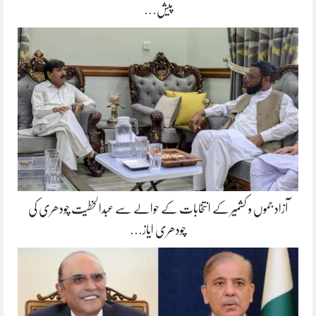
پیش…
آزاد جموں و کشمیر کے انتخابات کے حوالے سے عبدالخطیت چودھری کی
چودھری ایاز…