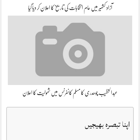
آزاد کشمیر میں عام انتخابات کی تاریخ کا اعلان کر دیا گیا
عبدالخطیب چوھدری کا مسلم کانفرنس میں شمولیت کا اعلان
اپنا تبصرہ بھیجیں