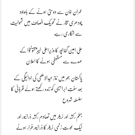
عمران خان سے دوستی ہونے کے باوجود
چودھری نثار نے تحریک انصاف میں شمولیت
سے انکاری رہے
علی امین گنڈاپور کا وزیراعلیٰ خیبرپختونخوا کے
عہدے سے مستعفی ہونے کا اعلان
پاکستان بھر میں نمازِ عیدالاضحی کی ادائیگی کے
بعد سنتِ ابراہیمی کو زندہ رکھتے ہوئے قربانی کا
سلسلہ شروع
جہلم رکشہ اور ٹریلر میں تصادم رکشہ ڈرائیور اور
ایک عورت زخمی ٹریلر کا ڈرائیور فرار ہونے