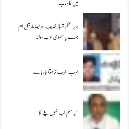
میں کامیاب
وزیر اعظم شہباز شریف اور فیلڈ مارشل اہم
دورے پر سعودی عرب روانہ
غریب، غریب تر ہوتا جا رہا ہے
“یہ سسٹم اب نہیں چلے گا”