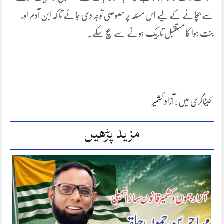
سے بچانے کے لیے اس مسئلہ پر حصوصی توجہ دی جائے تا کہ ابن آدم اور
بنت ہوا کا مستقبل تاریک ہونے سے بچ سکے۔
کیٹاگری میں :
آزاد کشمیر
مزید پڑھیں