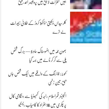
ہمیں خطرات لاحق ہیں پروفیسر احمد رفیق
کلرسیداں ڈکیتی‘ڈاکو1 کروڑ کے طلائی زیورات
لے اڑے
بھون نلہ میں افسوسناک حادثہ — بزرگ شخص
پلی سے گر کر نالے میں بہہ گیا
کہوٹہ: فائرنگ کے واقعے میں ایک شخص جاں
بحق، تین زخمی
انجینئر قمراسلام راجہ کی کمبوڈیا سے ہنگامی کال
پر چکری میں 16 افراد کا کامیاب ریسکیو