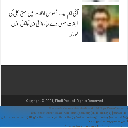
آئی ایم ایف مخصوص اوقات میں سستی بجلی کی
اجازت نہیں دے رہا، وفاقی وزیر توانائی اویس
لغاری
Copyright © 2021, Pindi Post All Rights Reserved.
// Show Author Image with Author Name in UrduPaper Theme function
urdu_paper_author_image_with_name($content) { if (is_single()) { $author_id =
get_the_author_meta('ID'); $author_name = get_the_author(); $author_avatar = get_avatar($author_id, 48);
// 48px size image $author_html = '
' . $author_name . '
' . $author_avatar . '