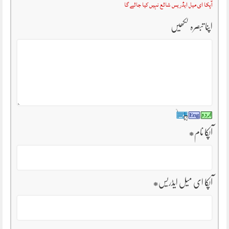
آپکا ای میل ایڈریس شائع نہیں کیا جائے گا
اپنا تبصرہ لکھیں
آپکا نام
*
آپکا ای میل ایڈریس
*