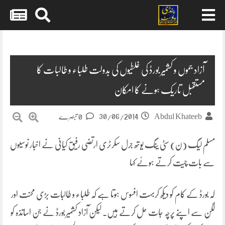
Skip
to
content
آزاد جموں و کشمیر بورڈ کی غلطیوں کی بدولت طلباء و طالبات کا
مستقبل تاریک ہونے کا امکان
30/06/2014
Abdul Khateeb
0 تبصرے
مسلم لیگ (ن) سٹی ینگ یوتھ جرل سکرٹری ارتضی رفیق کیانی نے اخبار نوسیوں
سے بات چیت کرتے ہوئے کہا
کہ بورڈ کے کام کو دیکھ کربہت افسوس ہوتا ہے کہ طلباء و طالبات بڑی محنت اور
لگن سے اپنے پرچہ جات حل کرتے ہیں۔ لیکن آزاد کشمیر بورڈ نے جن اساتذہ کو