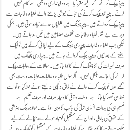
پیپرز چیک کرنے کے لیے مقرر کیا ہے وہ ایمانداری ودلجمی سے کام نہیں
کرتے ۔ پیپر خود چیک کرنے کی بجائے ٹیوشن پڑھنے والے طلباء و طالبات سے
پیپرز چیک کرواتے ہیں۔ پیپر چیکنگ میں غلطیاں حد سے زیادہ ہوتی ہیں۔ جسکی
وجہ سے بے شمار طلباء و طالبات مختلف مضامین میں فیل ہو جاتے ہیں۔
لیکن جب طلباء و طالبات پیپر ری چیکنگ کے لیے اپلائی کرتے ہیں تو ایک
ہفتے کے بعد بچوں کو پیپرز چیک کروائے جاتے ہیں۔ پیپرز ری چیکنگ میں
صرف نمبرات کی اکاؤنٹنگ کرنے کا کہا جاتا ہیں۔ سوالات کے جوابات چیک
کرنے کی اجازت بلکل نہیں،۔ اگر سوال طلباء و طالبات جوابات درست بھی
لکھے ہوں تو چیک کرنے والے نے ذاتی دلچسپی نہ لیتے ہوئے غلط کیا ہو تو اسے
غلط ہی تصور کیا جاتا ہے۔دولت و ترقی کا وسیلہ صرف اور صرف تعلیم ہے۔
تعلیم ہی کی بدولت انسان ترقی کی جانب گامزن ہوتا ہے۔موجودہ ینگ جنریشن
کے حقوق کی پامالی، اور ان کے مستقبل کو تباہ ہونے سے بچانے کے لیے
حکومت وقت کا کام بنتا ہے کہ طلباء و طالبات کے مستقبل کو تاریک ہونے