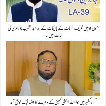
جموں 6 میں تحریک انصاف کے بائیکاٹ کے بعد عبدالخطیب چودھری کی
حمایت میں…
آزاد کشمیر میں جوائنٹ ایکشن کمیٹی کے دھرنے کا خاتمہ ایک خوش آئند