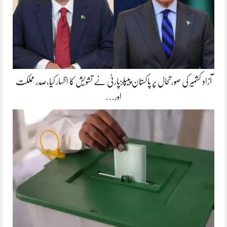
آزاد کشمیر کی صورتحال پر پاکستان پیپلزپارٹی نے تشویش کا اظہار کیا،صدر مملکت
اور…