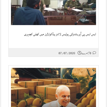
ایس ایس پی آپریشنزکی پولیس لائنز ہیڈکوارٹرز میں کھلی کچہری
0 تبصرے
07/07/2026