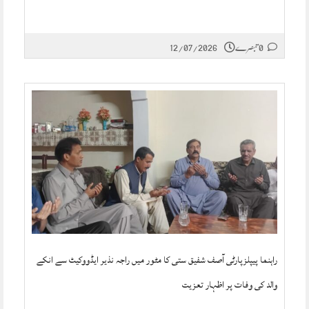
0 تبصرے
12/07/2026
راہنما پیپلزپارٹی آصف شفیق ستی کا مٹور میں راجہ نذیر ایڈووکیٹ سے انکے
والد کی وفات پر اظہار تعزیت