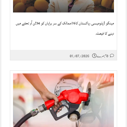
مینگو ڈپلومیسی ،پاکستان کا76ممالک کے سر براہان کو 34ٹن آم تحفے میں
دینے کا فیصلہ
0 تبصرے
01/07/2026