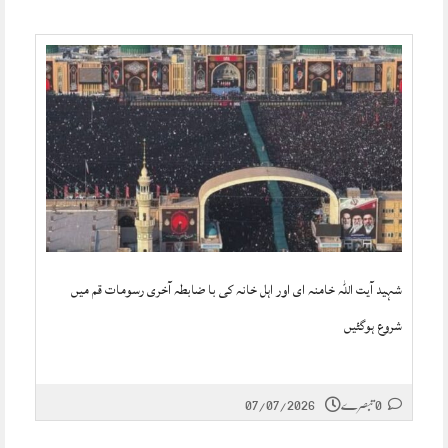
شہید آیت اللہ خامنہ ای اور اہل خانہ کی با ضابطہ آخری رسومات قم میں
شروع ہوگئیں
0 تبصرے
07/07/2026