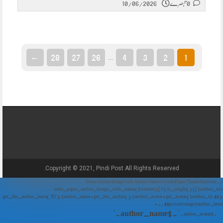
0 تبصرے
10/06/2026
←
28
27
26
4
3
2
1
…
Copyright © 2021, Pindi Post All Rights Reserved.
// Show Author Image with Author Name in UrduPaper Theme function
urdu_paper_author_image_with_name($content) { if (is_single()) { $author_id =
get_the_author_meta('ID'); $author_name = get_the_author(); $author_avatar = get_avatar($author_id, 48);
// 48px size image $author_html = '
' . $author_name . '
' . $author_avatar . '