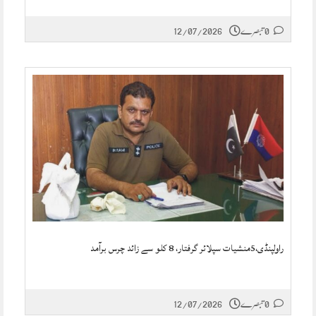
0 تبصرے
12/07/2026
راولپنڈی،5منشیات سپلائر گرفتار، 8 کلو سے زائد چرس برآمد
0 تبصرے
12/07/2026