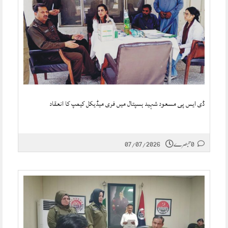
ڈی ایس پی مسعود شہید ہسپتال میں فری میڈیکل کیمپ کا انعقاد
0 تبصرے
07/07/2026