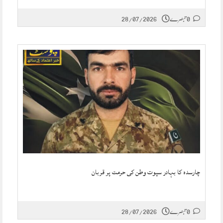
0 تبصرے
28/07/2026
چارسدہ کا بہادر سپوت وطن کی حرمت پر قربان
0 تبصرے
28/07/2026