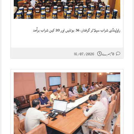
راولپنڈی شراب سپلائر گرفتار، 36 بوتلیں اور 20 کین شراب برآمد
0 تبصرے
16/07/2026