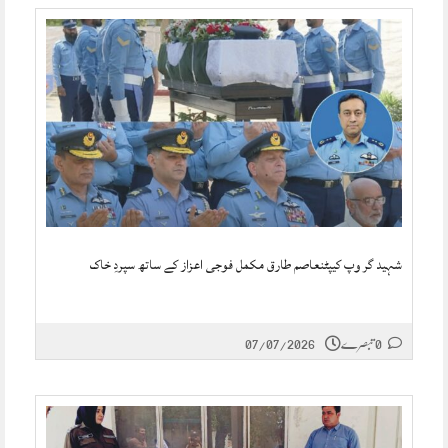
شہید گر وپ کیپٹنعاصم طارق مکمل فوجی اعزاز کے ساتھ سپردِ خاک
0 تبصرے
07/07/2026