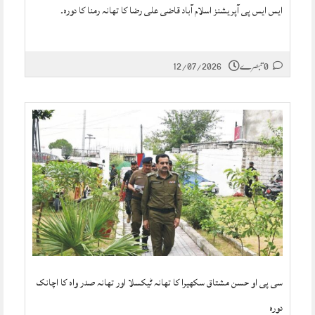
ایس ایس پی آپریشنز اسلام آباد قاضی علی رضا کا تھانہ رمنا کا دورہ۔
0 تبصرے
12/07/2026
سی پی او حسن مشتاق سکھیرا کا تھانہ ٹیکسلا اور تھانہ صدر واہ کا اچانک
دورہ