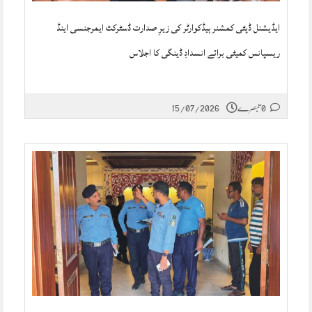
ایڈیشنل ڈپٹی کمشنر ہیڈکوارٹر کی زیرِ صدارت ڈسٹرکٹ ایمرجنسی اینڈ
ریسپانس کمیٹی برائے انسدادِ ڈینگی کا اجلاس
0 تبصرے
15/07/2026