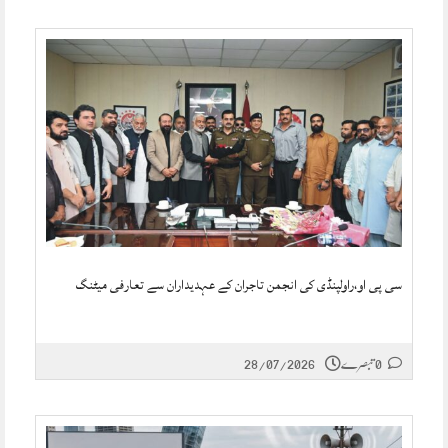
سی پی او،راولپنڈی کی انجمن تاجران کے عہدیداران سے تعارفی میٹنگ
0 تبصرے
28/07/2026