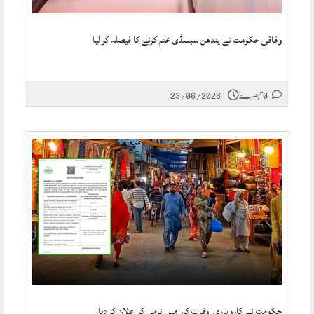
وفاقی حکومت نےایندھن سبسڈی ختم کرنے کا فیصلہ کر لیا
0 تبصرے
23/06/2026
حکومت نے کاروباری اوقاتِ کار میں نرمی کا اعلان کر دیا