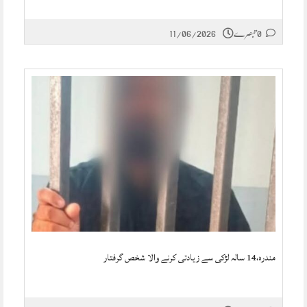
0 تبصرے
11/06/2026
مندرہ،14 سالہ لڑکی سے زیادتی کرنے والا شخص گرفتار