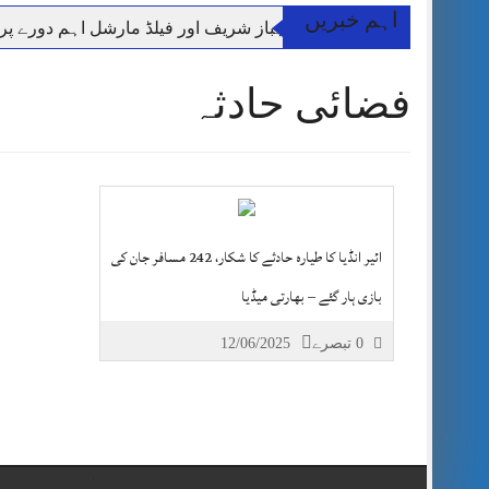
اہم خبریں
وزیر اعظم شہباز شریف اور فیلڈ مارشل اہم دورے پ
آئی ایم ایف مخصوص اوقات میں سستی بجلی کی اجازت 
فضائی حادثہ
قائداعظم نامی شہری کا شناختی کارڈ بلاک،عدالت کا
ڈپٹی کمشنر راولپنڈی کیپٹن(ر) ندیم ناصر کا دورہء کل
اسلام آباد میں غیرملکی وفود کی آمد کے موقع پر ڈیوٹی سے غائب پولیس اہلکاروں کی
مون سون بارشیں، لینڈ سلائیڈنگ اور کوٹلی ستیاں کے نظ
شہید گر وپ کیپٹنعاصم طارق مکمل فوجی اعزاز کے س
ائیر انڈیا کا طیارہ حادثے کا شکار، 242 مسافر جان کی
بازی ہار گئے – بھارتی میڈیا
0 تبصرے
12/06/2025