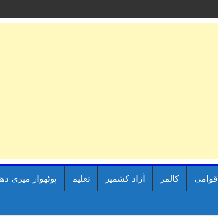
اقوامی
کالمز
آزاد کشمیر
تعلیم
پوٹھوار میری دھ