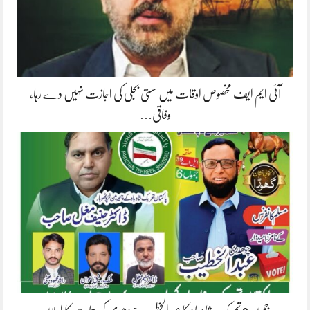
آئی ایم ایف مخصوص اوقات میں سستی بجلی کی اجازت نہیں دے رہا،
وفاقی…