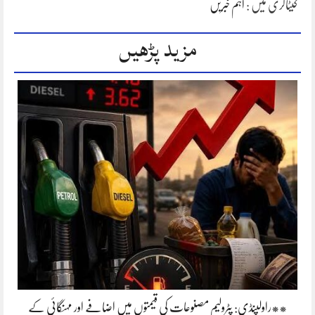
کیٹاگری میں :
اہم خبریں
مزید پڑھیں
**راولپنڈی: پٹرولیم مصنوعات کی قیمتوں میں اضافے اور مہنگائی کے