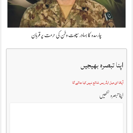
چارسدہ کا بہادر سپوت وطن کی حرمت پر قربان
اپنا تبصرہ بھیجیں
آپکا ای میل ایڈریس شائع نہیں کیا جائے گا
اپنا تبصرہ لکھیں