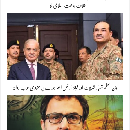
خلاف جماعت اسلامی کا…
وزیر اعظم شہباز شریف اور فیلڈ مارشل اہم دورے پر سعودی عرب روانہ