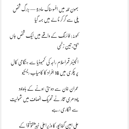
بھون نلہ میں افسوسناک حادثہ — بزرگ شخص
پلی سے گر کر نالے میں بہہ گیا
کہوٹہ: فائرنگ کے واقعے میں ایک شخص جاں
بحق، تین زخمی
انجینئر قمراسلام راجہ کی کمبوڈیا سے ہنگامی کال
پر چکری میں 16 افراد کا کامیاب ریسکیو
عمران خان سے دوستی ہونے کے باوجود
چودھری نثار نے تحریک انصاف میں شمولیت
سے انکاری رہے
علی امین گنڈاپور کا وزیراعلیٰ خیبرپختونخوا کے