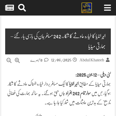
Skip
to
content
ائیر انڈیا کا طیارہ حادثے کا شکار، 242 مسافر جان کی بازی ہار گئے –
بھارتی میڈیا
12/06/2025
Abdul Khateeb
0 تبصرے
نئی دہلی – 12 جون 2025:
بھارتی میڈیا کے مطابق
ائیر انڈیا
کا ایک مسافر بردار طیارہ المناک حادثے کا شکار
ہو گیا، جس میں
سوار تمام 242 افراد
جاں بحق ہو گئے۔ یہ سانحہ بھارت کی فضائی
تاریخ کے بدترین حادثات میں شمار کیا جا رہا ہے۔