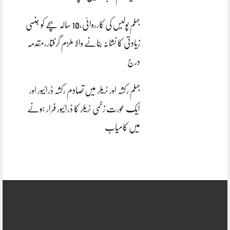
جہلم پولیس کی کارروائی،10 سالہ بچے کو جنسی
زیادتی کا نشانہ بنانے والا ملزم گرفتار،مقدمہ
درج
جہلم رکشہ اور ٹریلر میں تصادم رکشہ ڈرائیور اور
ایک عورت زخمی ٹریلر کا ڈرائیور فرار ہونے
میں کامیاب