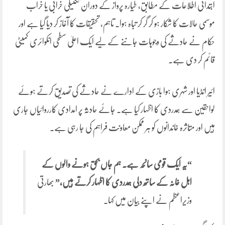
ابتدائی اطلاعات کے مطابق، طیارہ پرواز کے دوران تکنیکی خرابی یا خراب
موسمی حالات کا شکار ہو کر گر کر تباہ ہوا۔ تاہم، تحقیقات کا آغاز کر دیا گیا ہے اور
حکام نے حادثے کی وجوہات جاننے کے لیے ایک اعلیٰ سطحی انکوائری کمیٹی
قائم کر دی ہے۔
ائیر انڈیا اور شہری ہوا بازی کے ادارے نے حادثے کی تصدیق کرتے ہوئے
لواحقین سے ہمدردی کا اظہار کیا ہے۔ جائے حادثہ پر امدادی کارروائیاں جاری
ہیں اور متاثرہ خاندانوں کو ہر ممکن معاونت فراہم کی جا رہی ہے۔
“یہ ایک قومی سانحہ ہے۔ ہم جاں بحق ہونے والوں کے
اہل خانہ کے ساتھ دلی ہمدردی کا اظہار کرتے ہیں،”
بھارتی
وزیراعظم نے اپنے بیان میں کہا۔