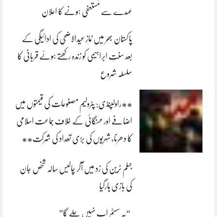
عہدے سے مستعفی ہونے کا اعلان
پاکستان بھر میں نمازِ عیدالاضحی کی ادائیگی کے
بعد سنتِ ابراہیمی کو زندہ رکھتے ہوئے قربانی کا
سلسلہ شروع
**راولپنڈی: پٹرولیم مصنوعات کی قیمتوں میں
اضافے اور مہنگائی کے خلاف جماعت اسلامی
کا دھرنا، شہریوں کی بڑی تعداد کی شرکت**
جہلم ٹرین کی زد میں آکر چالیس سالہ شخص جان
کی بازی ہارگیا
“یہ سسٹم اب نہیں چلے گا”