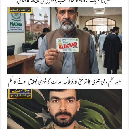
جموں 6 تحریک شاد باد کا عبدالخطیب چودھری کی حمایت کا اعلان
قائداعظم نامی شہری کا شناختی کارڈ بلاک،عدالت کا شہری کو پیش ہونے کا حکم