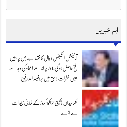
اہم خبریں
آرٹیفشل انٹلیجنس دجال کا فتنہ ہے جس پر ہمیں
فتح حاصل ہو گی،AI پر اندھے اعتماد کی وجہ سے
ہمیں خطرات لاحق ہیں پروفیسر احمد رفیق
کلرسیداں ڈکیتی‘ڈاکو1 کروڑ کے طلائی زیورات
لے اڑے