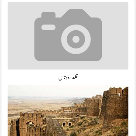
قلعہ روہتاس