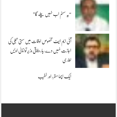
“یہ سسٹم اب نہیں چلے گا”
آئی ایم ایف مخصوص اوقات میں سستی بجلی کی
اجازت نہیں دے رہا، وفاقی وزیر توانائی اویس
لغاری
ایک اچھا مقرر اور خطیب