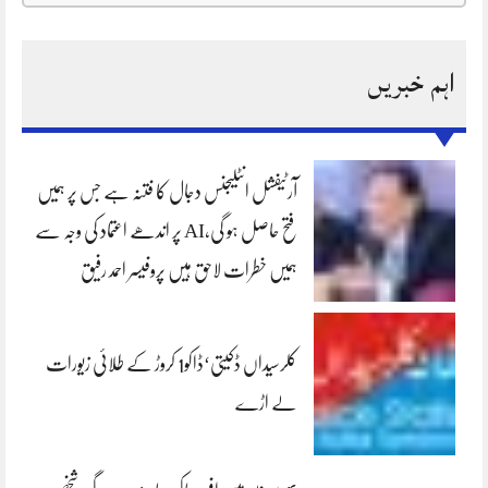
اہم خبریں
آرٹیفشل انٹلیجنس دجال کا فتنہ ہے جس پر ہمیں
فتح حاصل ہو گی،AI پر اندھے اعتماد کی وجہ سے
ہمیں خطرات لاحق ہیں پروفیسر احمد رفیق
کلرسیداں ڈکیتی‘ڈاکو1 کروڑ کے طلائی زیورات
لے اڑے