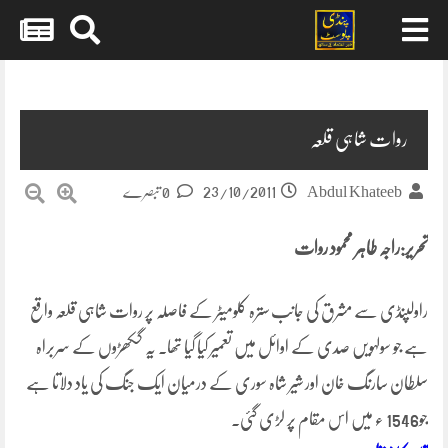
Skip
to
content
روات شاہی قلعہ
23/10/2011
Abdul Khateeb
0 تبصرے
تحریر:راجہ طاہر محمود روات
راولپنڈی سے مشرق کی جانب سترہ کلومیٹر کے فاصلہ پر روات شاہی قلعہ واقع
ہے جو سولہویں صدی کے اوائل میں تعمیر کیا گیا تھا. یہ گکھڑوں کے سربراہ
سلطان سارنگ خان اور شیر شاہ سوری کے درمیان ایک جنگ کی یاد دلاتا ہے
جو1546 ء میں اس مقام پر لڑی گئی۔