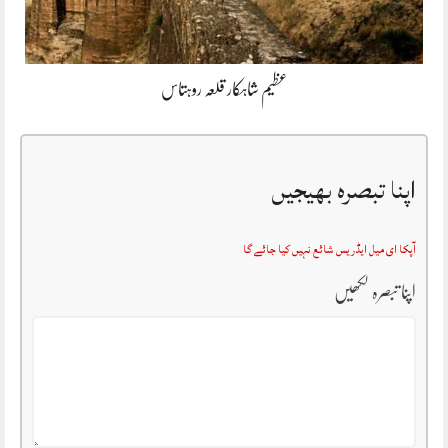
عظیم شاہکار قلعہ روہتاس
اپنا تبصرہ بھیجیں
آپکا ای میل ایڈریس شائع نہیں کیا جائے گا
اپنا تبصرہ لکھیں