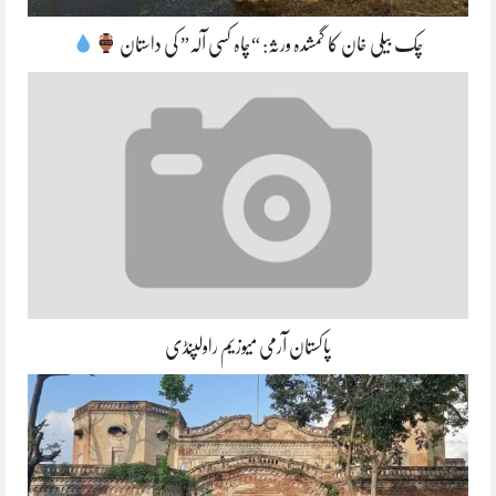
چک بیلی خان کا گمشدہ ورثہ: “چاہ کسی آلہ” کی داستان
پاکستان آرمی میوزیم راولپنڈی