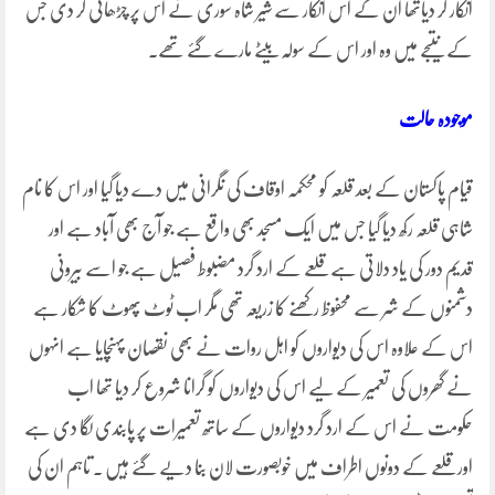
انکار کر دیاتھا ان کے اس انکار سے شیر شاہ سوری نے اس پر چڑھائی کر دی جس
کے نتیجے میں وہ اور اس کے سولہ بیٹے مارے گئے تھے۔
موجودہ حالت
قیام پاکستان کے بعد قلعہ کو محکمہ اوقاف کی نگرانی میں دے دیا گیا اور اس کا نام
شاہی قلعہ رکھ دیا گیا جس میں ایک مسجد بھی واقع ہے جو آج بھی آباد ہے اور
قدیم دور کی یاد دلاتی ہے قلعے کے ارد گرد مضبوط فصیل ہے جو اسے بیرونی
دشمنوں کے شر سے محفوظ رکھنے کا زریعہ تھی مگر اب ٹوٹ پھوٹ کا شکار ہے
اس کے علاوہ اس کی دیواروں کو اہل روات نے بھی نقصان پہنچایا ہے انہوں
نے گھروں کی تعمیر کے لیے اس کی دیواروں کو گرانا شروع کر دیا تھا اب
حکومت نے اس کے ارد گرد دیواروں کے ساتھ تعمیرات پر پابندی لگا دی ہے
اور قلعے کے دونوں اطراف میں خوبصورت لان بنا دیے گئے ہیں ۔ تاہم ان کی