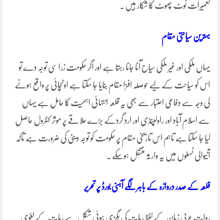
تعمیرات ٹوٹ پھوٹ کا شکار ہیں ۔
بہترین سیاحتی مقام
یہاں ملکی اور غیر ملکی سیاح آنا جانا رہتا ہے اور اگر حکومت زرا سی توجہ دے تو
اس کو سیاحت کے لیے حوصلہ افزا مقام بنایا جا سکتا ہے اونچائی پر واقع ہونے
کی وجہ سے دفاعی اعتبار سے بھی یہ قلعہ انتہائی اہمیت کا حامل ہے یہاں
سے اسلام آباد اور راولپنڈی اور ارد گردکے بڑے علاقے پر موثر کنٹرول حاصل
کیا جا سکتا ہے تاہم اس تاریخی مقام پر حکومت کو توجہ دینی کی ضرورت ہے تاکہ
آنیوالی نسلوں میں یہ وارثہ منتقل ہوسکے ۔
قلعہ کے صدر دروازہ کے باہر لگے آہنی بورڈ پر تحریر
روات عربی زبان کے لفظ ربات کی بگڑی ہوئی شکل ہے ربات کے لغوی