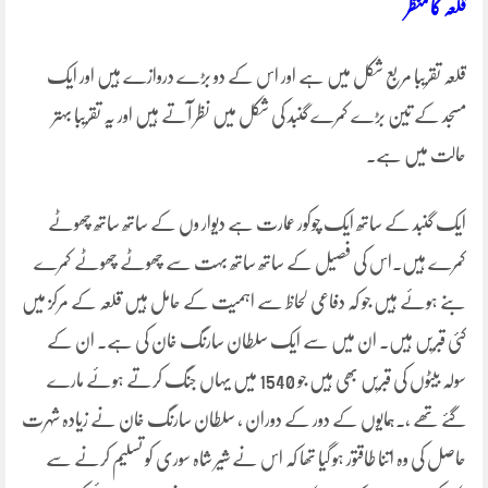
قلعہ کا منظر
قلعہ تقریبا مربع شکل میں ہے اور اس کے دو بڑے دروازے ہیں اور ایک
مسجد کے تین بڑے کمرے گنبد کی شکل میں نظر آتے ہیں اور یہ تقریبا بہتر
حالت میں ہے۔
ایک گنبد کے ساتھ ایک چوکور عمارت ہے دیوار وں کے ساتھ ساتھ چھوٹے
کمرے ہیں.اس کی فصیل کے ساتھ ساتھ بہت سے چھوٹے چھوٹے کمرے
بنے ہوئے ہیں جو کہ دفاعی لحاظ سے اہمیت کے حامل ہیں قلعہ کے مرکز میں
کئی قبریں ہیں. ان میں سے ایک سلطان سارنگ خان کی ہے۔ ان کے
سولہ بیٹوں کی قبریں بھی ہیں جو 1540 میں یہاں جنگ کرتے ہوئے مارے
گئے تھے ،۔ہمایوں کے دور کے دوران ، سلطان سارنگ خان نے زیادہ شہرت
حاصل کی وہ اتنا طاقتور ہو گیا تھا کہ اس نے شیر شاہ سوری کو تسلیم کرنے سے