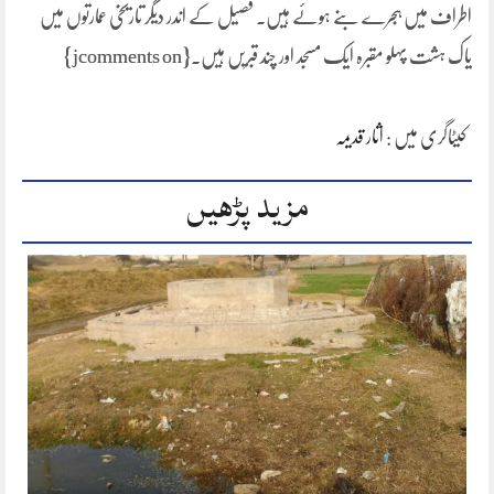
اطراف میں ہجرے بنے ہوئے ہیں۔ فصیل کے اندر دیگر تاریخی عمارتوں میں
یاک ہشت پہلو مقبرہ ایک مسجد اور چند قبریں ہیں۔{jcomments on}
کیٹاگری میں :
اثار قدیمہ
مزید پڑھیں