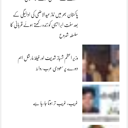
پاکستان بھر میں نمازِ عیدالاضحی کی ادائیگی کے
بعد سنتِ ابراہیمی کو زندہ رکھتے ہوئے قربانی کا
سلسلہ شروع
وزیر اعظم شہباز شریف اور فیلڈ مارشل اہم
دورے پر سعودی عرب روانہ
غریب، غریب تر ہوتا جا رہا ہے