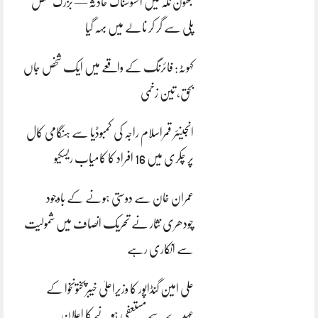
بھون نلہ میں افسوسناک حادثہ — بزرگ شخص
پلی سے گر کر نالے میں بہہ گیا
کہوٹہ: فائرنگ کے واقعے میں ایک شخص جاں
بحق، تین زخمی
انجینئر قمراسلام راجہ کی کمبوڈیا سے ہنگامی کال
پر چکری میں 16 افراد کا کامیاب ریسکیو
عمران خان سے دوستی ہونے کے باوجود
چودھری نثار نے تحریک انصاف میں شمولیت
سے انکاری رہے
علی امین گنڈاپور کا وزیراعلیٰ خیبرپختونخوا کے
عہدے سے مستعفی ہونے کا اعلان