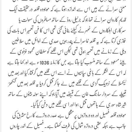
معنی سرائے کے ہیں اس سے اندازہ ہوتا ہے کہ موجودہ قلعہ درحقیقت ایک
قدیم کاروان سرائے تھا جو کہ جرنیلی روڈ کے ساتھ مسافروں کی سہولت یا
سرکاری اہلکاروں کے ٹھہرنے کیلئے بنائی گئی تھی اس کا فن تعمیر اس بات کی
غمازی کرتا ہے کہ یہ قلعہ نماسرائے پندرہویں صدی کے اوائل میں سلاطین
دہلی کے زمانے میں تعمیر ہوتی تھی لیکن اس قلعے کو سلطان محمود غزنوی کے
بیٹے مسعود کے ساتھ منسوب کیا جاتا ہے جس کا زمانہ 1036ء ہے اور کہا جاتا ہے
کہ اس کے لشکر کے باغی سپاہیوں نے اسے اس قلعے میں گرفتار کیا اور بعد میں
ٹیکسلا کے نزدیک گڑی کے قلعے میں لے جا کر قتل کردیا یہ قلعہ بعد میں گکھڑ
قبیلے کے سردار سارنگ خان کے قبضے میں آیا جو کہ اپنے سولہ بیٹوں کے ساتھ
شیر شاہ سوری کے ہاتھوں قتل ہوا اور اسی قلعے میں دفن کیا گیا۔
موجودہ قلعہ فصیل اور دو دروازوں پر مشتمل ہے صدر دروازے کا رخ مشرق کی
جانب ہے جبکہ عقبی دروازہ شمال کی طرف کھلتا ہے۔ فصیل کے اندر چاروں