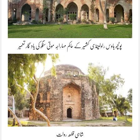
پونچھ ہاوس راولپنڈی کشمیر کے حاکم مہاراجہ موتی سنگھ کی یاد گار تعمیر
شاہی قلعہ روات