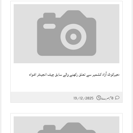
دھیرکوٹ آزاد کشمیر سے تعلق رکھنے والے سابق چیف انجینئر اغواء
0 تبصرے
19/12/2025