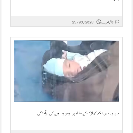
0 تبصرے
25/03/2026
میرپور میں نکہ کھاڑک کے مقام پر نومولود بچے کی برآمدگی