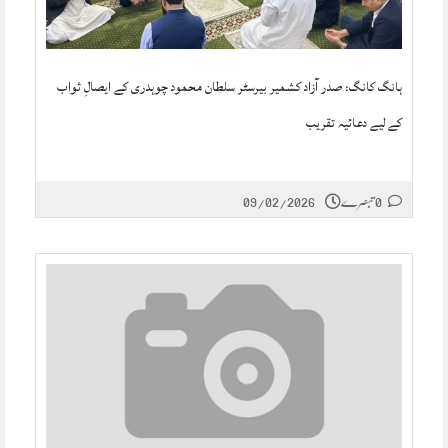
ہانگ کانگ: صدر آزاد کشمیر بیرسٹر سلطان محمود چوہدری کے ایصالِ ثواب
کے لیے دعائیہ تقریب
0 تبصرے
09/02/2026