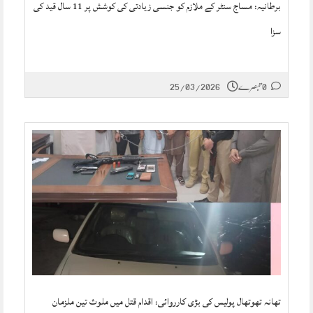
برطانیہ: مساج سنٹر کے ملازم کو جنسی زیادتی کی کوشش پر 11 سال قید کی
سزا
0 تبصرے
25/03/2026
تھانہ تھوتھال پولیس کی بڑی کارروائی: اقدام قتل میں ملوث تین ملزمان