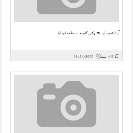
آزادکشمیر کی 20 رکنی کابینہ نے حلف اٹھا لیا
0 تبصرے
19/11/2025