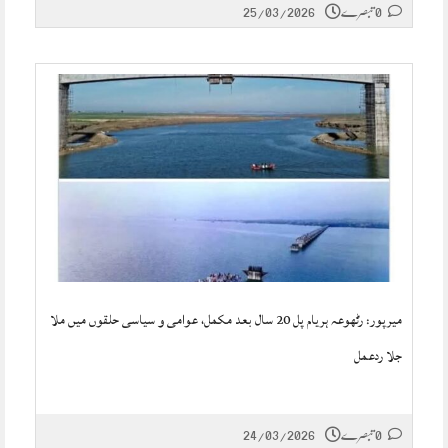
0 تبصرے
25/03/2026
میرپور: رٹھوعہ ہریام پل 20 سال بعد مکمل، عوامی و سیاسی حلقوں میں ملا
جلا ردعمل
0 تبصرے
24/03/2026