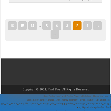
16
15
14
5
4
3
2
1
→
…
←
Copyright © 2021, Pindi Post All Rights Reserved.
// Show Author Image with Author Name in UrduPaper Theme function
urdu_paper_author_image_with_name($content) { if (is_single()) { $author_id =
get_the_author_meta('ID'); $author_name = get_the_author(); $author_avatar = get_avatar($author_id, 48);
// 48px size image $author_html = '