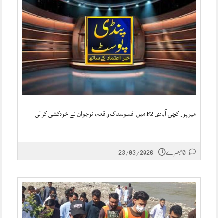
میرپور کچی آبادی F2 میں افسوسناک واقعہ، نوجوان نے خودکشی کر لی
0 تبصرے
23/03/2026