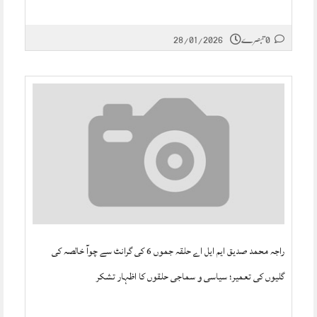
0 تبصرے
28/01/2026
راجہ محمد صدیق ایم ایل اے حلقہ جموں 6 کی گرانٹ سے چوآ خالصہ کی
گلیوں کی تعمیر؛ سیاسی و سماجی حلقوں کا اظہار تشکر