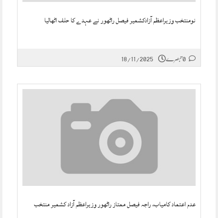
نومنتخب وزیراعظم آزادکشمیر فیصل راٹھور نے عہدے کا حلف اٹھالیا
0 تبصرے
18/11/2025
عدم اعتماد کامیاب، راجہ فیصل ممتاز راٹھور وزیراعظم آزاد کشمیر منتخب