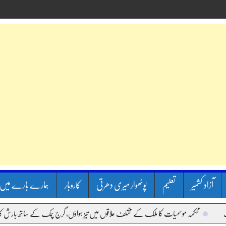
آزاد کشمیر
تعلیم
پوٹھوار میری دھرتی
کاروبار
ہمارے بارے میں
حکمہ موسمیات کا ملک کے مختلف علاقوں میں تیز ہواؤں، گرج چمک کے ساتھ بارش کا الرٹ جا