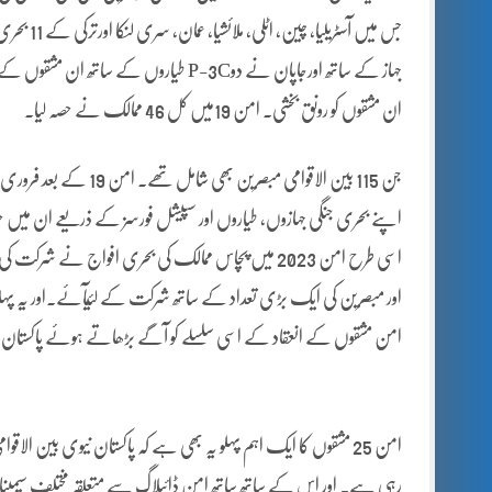
جس میں آس
ان مشقوں کو رونق بخشی۔ امن 19میں کل 46 ممالک نے حصہ لیا۔
اپنے بحری جنگی جہازوں، طیاروں اور سپیشل فورسز کے ذریعے ان میں حص
اسی طرح امن 2023 میں پچاس ممالک کی بحری افواج نے ش
اور مبصرین کی ایک بڑی تعداد کے ساتھ شرکت کے لئیآئے۔اور یہ پہلا موقع 
امن مشقوں کے انعقاد کے اسی سلسلے کو آگے بڑھاتے ہوئے پاکستان نیوی فروری 2025 میں نویں امن مشقوں کا
امن 25 مشقوں کا ایک اہم پہلو یہ بھی ہے کہ پاکستان نیوی بین الا
رہی ہے۔ اور اس کے ساتھ ساتھ امن ڈائیلاگ سے متعلقہ مختلف سیمین