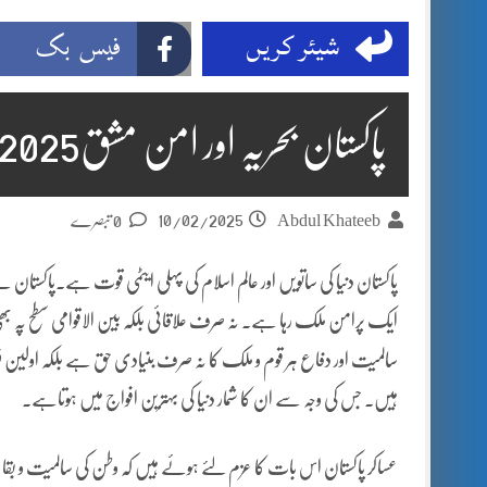
شیئر کریں
فیس بک
پاکستان بحریہ اور امن مشق2025ء
10/02/2025
Abdul Khateeb
0 تبصرے
پاکستان دنیا کی ساتویں اور عالم اسلام کی پہلی ایٹمی قوت ہے۔پاکستان
ایک پرامن ملک رہا ہے۔ نہ صرف علاقائی بلکہ بین الاقوامی سطح پہ بھی
سالمیت اور دفاع ہر قوم و ملک کا نہ صرف بنیادی حق ہے بلکہ اولین فر
ہیں۔ جس کی وجہ سے ان کا شمار دنیا کی بہترین افواج میں ہوتاہے۔
عساکر پاکستان اس بات کا عزم لئے ہوئے ہیں کہ وطن کی سالمیت و بقا پہ