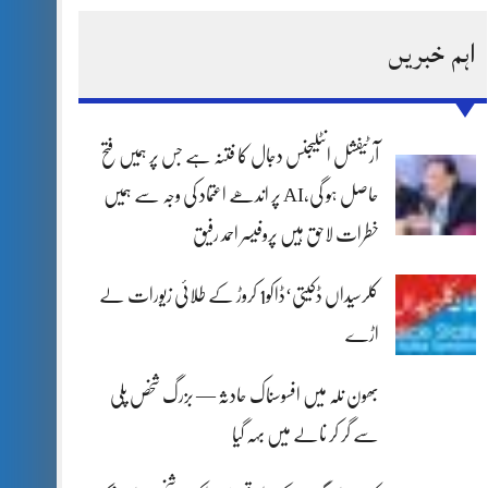
اہم خبریں
آرٹیفشل انٹلیجنس دجال کا فتنہ ہے جس پر ہمیں فتح
حاصل ہو گی،AI پر اندھے اعتماد کی وجہ سے ہمیں
خطرات لاحق ہیں پروفیسر احمد رفیق
کلرسیداں ڈکیتی‘ڈاکو1 کروڑ کے طلائی زیورات لے
اڑے
بھون نلہ میں افسوسناک حادثہ — بزرگ شخص پلی
سے گر کر نالے میں بہہ گیا