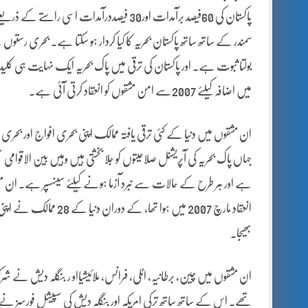
پاکستان کی 60فیصد برآمدات اور30 فیصددرآمدات
سمندر کے ساتھ ساتھ پاکستان بحریہ کا کیا کردار ہو سکتا ہے۔ بحری رستوں
بولتا ثبوت ہے۔ اور پاکستان کی ترقی میں پاک بحریہ ایک نہایت ہی کلیدی
میں اضافہ کیلئے 2007سے امن مشقوں کو انعقاد کرتی آئی ہے۔
ان مشقوں میں دنیا کے کئی ترقی یافتہ ممالک اپنی بحری افواج اور ب
جہاں پاک بحریہ کی آپریشنل صلاحیتوں کو جلا بخشتی ہیں وہیں بین الاقوامی سط
ہے اور ہر طرح کے حالات سے نبرد آزما ہونے کیلئے سینہسپر ہے۔ ان مش
انعقاد مارچ 2007 میں ہو
بھیجا۔