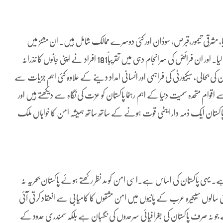
کمبوڈیا، مشرقی تیمور،قبرص، سوڈان اور کئی دوسرے ممالک شامل ہیں۔ ان مشنز میں
افواج پاکستان کے دو لاکھ پینتیس ہزار سیزائدافراد بشمول سویلین نے حصہ لیا۔ اور ان فرائض کی سرانجام دہی میں تقریباً181 افراد نے اپنی جانوں کا نذرانہ
ن کی بحالی، سیکیورٹی کی فراہمی اور انسانی امداد دینے کے علاوہ کئی اہم جزیات سے
وام متحدہ سمیت دنیا کے اہم رہنما پاکستان کو عزت کی نگاہ سے دیکھتے ہیں اور
ہے پاکستان ایک ذمہ دار ایٹمی قوت ہونے کے ساتھ ساتھ ہمیشہ امن کا خواہاں ملک
 ہے۔ یہی پاکستان کی اساس ہے۔اسی امن کو مد نظر رکھتے ہوئے پاکستان بحریہ نہ
ی سالوں سیبحیرہ عرب کے پانیوں میں امن مشقوں کا کامیابی سے انعقاد کرتی آئی
ے جو نہ صرف پاکستان کی جغرافیائی سرحدوں کی نگہبان ہے بلکہ سمندری حدود کے