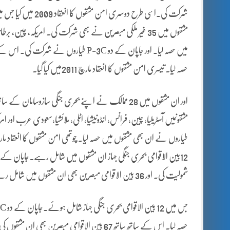
میں حصہ لیا۔ اور جاپان کے دو P-3C طیاروں
حصہ لیا۔ تیسری امن مشقوں کا انعقاد مارچ 2011میں کیا گیا۔
شمولیت کی۔ اور 36 بین الاقوامی مبصرین بھی ان مشقوں میں شامل رہے۔۔ اس سیریل کی پانچویں امن مشقوں کا انعقاد فروری 2017 میں کیا گیا۔