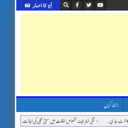
آج کا اخبار
رابطہ کریں
ری.
آئی ایم ایف مخصوص اوقات میں سستی بجلی کی اجازت نہیں دے رہا، وفاقی وزیر توان