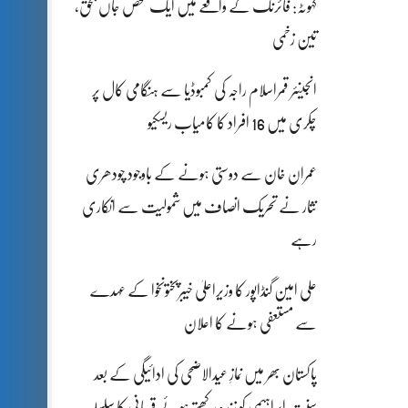
کہوٹہ: فائرنگ کے واقعے میں ایک شخص جاں بحق،
تین زخمی
انجینئر قمراسلام راجہ کی کمبوڈیا سے ہنگامی کال پر
چکری میں 16 افراد کا کامیاب ریسکیو
عمران خان سے دوستی ہونے کے باوجود چودھری
نثار نے تحریک انصاف میں شمولیت سے انکاری
رہے
علی امین گنڈاپور کا وزیراعلیٰ خیبرپختونخوا کے عہدے
سے مستعفی ہونے کا اعلان
پاکستان بھر میں نمازِ عیدالاضحی کی ادائیگی کے بعد
سنتِ ابراہیمی کو زندہ رکھتے ہوئے قربانی کا سلسلہ