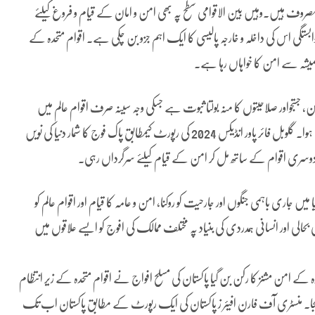
روف ہیں۔وہیں بین الاقوامی سطح پہ بھی امن و امان کے قیام و فروغ کیلئے
بستگی اس کی داخلہ و خارجہ پالیسی کا ایک اہم جزو بن چکی ہے۔ اقوام متحدہ کے
میشہ سے امن کا خواہاں رہا ہے۔
، جستجواور صلاحیتوں کا منہ بولتا ثبوت ہے جسکی وجہ سینہ صرف اقوام عالم میں
پاکستان کیوقار میں اضافہ ہوا بلکہ افواجپاکستان کی صلاحیتوں کا زمانہ معترف ہوا۔ گلوبل فائر پاور انڈیکس 2024 کی رپورٹ کیمطابق پاک فوج کا شمار دنیا کی نویں
یں دوسری اقوام کے ساتھ مل کر امن کے قیام کیلئے سرگرداں رہی۔
قاصد میں دنیا میں جاری باہمی جنگوں اور جارحیت کو روکنا، امن و عامہ کا قیام اور اقوام عالم کو
کی بحالی اور انسانی ہمدردی کی بنیاد پہ مختلف ممالک کی افوج کو ایسے علاقوں میں
و اقوام متحدہ کا رکن بنا۔ اور 1960 میں اقوام متحدہ کے امن مشنز کا رکن بن گیا پاکستان کی مسلح افواج نے اقوام متحدہ کے زیر انتظام
یجا۔ منسٹری آف فارن افیئر ز پاکستان کی ایک رپورٹ کے مطابق پاکستان اب تک