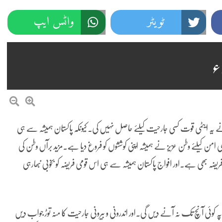
ٹویٹر
واٹس ایپ
 نے یہ ایٹمی قوت کسی جارحیت کیلئے حاصل نہیں کی۔ کیونکہ پاکستان ہمیشہ سے ہی
 امن کیلئے وطن عزیز نے ہمیشہ اپنی کوششوں کو فروغ دیا ہے۔مزید برآں وطن کی
یضہ بھی ہے۔اور افواج پاکستان ہمیشہ سے ہی اس قومی فریضہ کو بخوبی نبھارہی
 کوئی آنچ تک نہ آنے دیں گی۔اور اندرونی و بیرونی جارحیت کا منہ توڑ جواب دیں