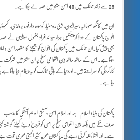
29 سے زائد ممالک میں 48 امن مشنز میں حصہ لے چکا ہے۔
ان میں کانگو، صومالیہ، سیرالیون، ہیٹی، بوسنیا، کوسوو، دارفور، برونڈی، 
بھی پیش کیا۔ان ممالک میں پاکستان کی افواج کو بھیجنے کا مقصد امن و اما
ہوتا ہے۔ اس کے ساتھ ساتھ بین القوامی سطح پر ان مشنز میں شرکت سے اق
کارکردگی کو سراہتے ہیں۔اوردنیا کے باقی ممالک کو یہ پیغام دیا جاتا 
رہا ہے۔
پاکستان کی بنیاد اسلام ہے اور اسلام امن و آشتی اورہم آہنگی کا مذہب
صرف خطے میں بلکہ بین القوامی سطح پر امن کو فروغ دینے کیلئے گزشتہ کئ
ہے۔ اور انشائاللہ کرتی رہے گی۔پاکستان بحریہ کثیر الجہتی بحری قوت ہ