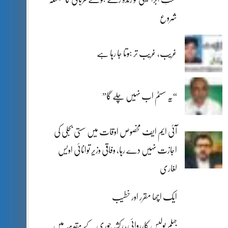
شروع
غریب، غریب تر ہوتا جا رہا ہے
“یہ سسٹم اب نہیں چلے گا”
آئی ایم ایف مخصوص اوقات میں سستی بجلی کی
اجازت نہیں دے رہا، وفاقی وزیر توانائی اویس
لغاری
ایک اچھا مقرر اور خطیب
جہلم پولیس کارروائی، رکشہ چوری کے مقدمہ میں