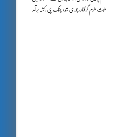
ملوث ملزم گرفتار، چوری شدہ چنگ چی رکشہ برآمد