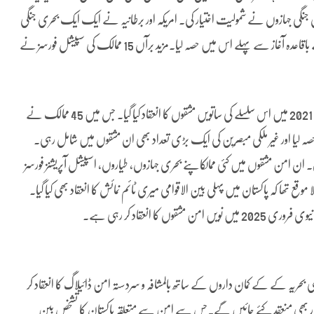
ٹریلیا، چین، اٹلی، ملائشیا، عمان، سری لنکا اورترکی کے 11 بحری جنگی جہازوں نے شمولیت اختیار کی۔ امریکہ اور برطانیہ نے ایک ایک بحری جنگی
جہاز کے ساتھ اورجاپان نے دوP-3C طیاروں کے ساتھ ان مشقوں کے باقاعدہ آغاز سے پہلے اس میں حصہ لیا۔مزید برآں 15 ممالک کی سپیشل فورسز نے
جن 115 بین الاقوامی مبصرین بھی شامل تھے۔ امن 19 کے بعد فروری 2021 میں اس سلسلے کی ساتویں مشقوں کا انعقاد کیا گیا۔ جس میں 45 ممالک نے
ہ لیا اور غیر ملکی مبصرین کی ایک بڑی تعداد بھی ان مشقوں میں شامل رہی۔
رکت کی۔ ان امن مشقوں میں کئی ممالکاپنے بحری جہازوں، طیاروں، اسپیشل آپریشنز فورسز
تھا کہ پاکستان میں پہلی بین الاقوامی میری ٹائم نمائش کا انعقاد بھی کیا گیا۔
 انعقاد کر رہی ہے۔
قوامی بحریہ کے کے کمان داروں کے ساتھ بالمشافہ و سردستہ امن ڈائیلاگ کا انعقاد کر
ار بھی منعقد کئے جائیں گے۔جس سے امن سے متعلقہ پاکستان کا تشخص بین