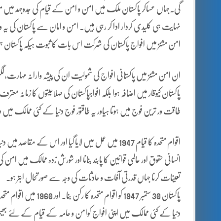
گی۔جہاں عساکر پاکستان ملک میں امن و امن کے قیام کی جدوجہد میں مص
نہایت ہی کلیدی کردار ادا کر رہی ہیں۔ امن و امان سے پاکستان کی یہ وا
امن مشنز میں افواج پاکستان کی شرکت اس بات کا ثبوت ہیکہ پاکستان ہ
ان امن مشنز میں پاکستانی افواج کی شمولیت ان کی پیشہ وارانہ مہارت،لگن
طاقت ور ترین فوج میں ہوتا ہیاور یہ طاقتور فوج دنیا کے کئی ممالک م
اقوام متحدہ کا قیام 1947 میں عمل میں لایا گیا اور اس کے م
انسانی حقوق اور عالمی قوانین کا پابند بنانا اور شورش زدہ ممالک میں امن 
تعینات کرنا جہاں قدرتی آفات و حادثات کی وجہ سے صورتحال ابتر ہو۔
پاکستان 30 ستمبر 1947 ک
دنیا کے کئی ممالک میں اپنی افواج کوامن و عامہ کے قیام کے لئے بھ