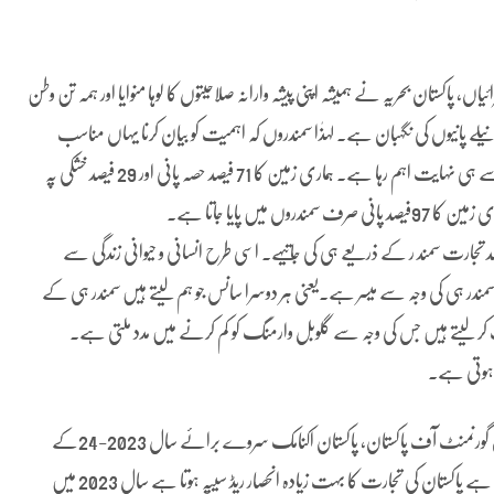
ائیاں، پاکستان بحریہ نے ہمیشہ اپنی پیشہ وارانہ صلاحیتوں کا لوہا منوایا اور ہمہ تن وطن
ہ نیلے پانیوں کی نگہبان ہے۔ لہذٰا سمندروں کہ اہمیت کو بیان کرنا یہاں مناسب
رہے گا۔ کسی بھی ملک کی ترقی و بقا کے لئے سمندروں کا کردار ہمیشہ سے ہی نہایت اہم رہا ہے۔ ہماری زمین کا 71 فیصد حصہ پانی اور 29 فیصد خشکی پہ
ں پایا جاتا ہے۔
ڈ نیشنز کانفرنس آن ٹریڈ اینڈ ڈویلپمنٹ کے مطابق آج دنیا کی 80 فیصد تجارت سمند ر کے ذریعے ہی کی جاتیہے۔ اسی طرح انسانی و حیوانی زندگی سے
 کا تذکرہ کیا جائے تو زمین کی تقریباً 50 فیصد آکسیجن سمندر ہی کی وجہ سے میسر ہے۔یعنی ہر دوسرا سانس جو ہم لیتے ہیں سمندر ہی کے
سائیڈ اپنے اندر جذب کر لیتے ہیں جس کی وجہ سے گلوبل وارمنگ کو کم کرنے میں مدد ملتی ہے۔
 ہوتی ہے۔
پاکستان کا ساحل سمند 1046 کلومیٹر رقبے پر پھیلا ہوا ہے۔ فنانس ڈویثرن گورنمنٹ آف پاکستان، پاکستان اکنامک سروے برائے سال 2023-24کے
مطابق پاکستان کی تجارت کا تقریباً 90فیصد حصہ بحری تجارت سے وابستہ ہے پاکستان کی تجارت کا بہت زیادہ انحصار ریڈ سیپہ ہوتا ہے سال 2023 میں