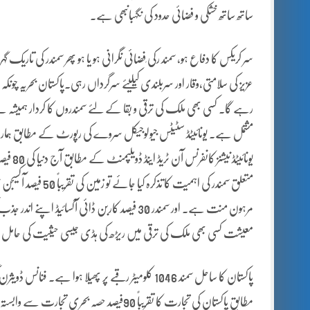
ساتھ ساتھ خشکی و فضائی حدود کی نگہبانبھی ہے۔
سر کریکس کا دفاع ہو، سمند رکی ٖفضائی نگرانی ہو یا ہو پھر سمندر کی تاریک گہر
عزیز کی سلامتی،وقار اور سربلندی کیلیئے سرگرداں رہی۔پاکستان بحریہ چونک
مشتمل ہے۔ یونائیٹڈ سٹیٹس جیولوجیکل سروے کی رپورٹ کے مطابق ہماری زمین کا 97فیصد پانی صرف سمندروں می
یونائیٹ
متعلق سمندر کی اہمیت
مرہون منت ہے۔ اور سمندر 30 فیصد کاربن ڈائی آک
معیشت کسی بھی ملک کی ترقی میں ریڑھ کی ہڈی جیسی حیثیت کی حامل