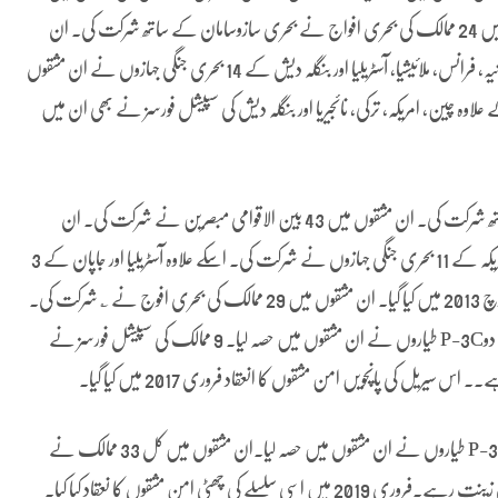
شرکت کی۔اسی طرح دوسری امن مشقوں کا انعقاد 2009 میں کیا جس میں 24 ممالک کی بحری افواج نے بحری سازوسامان کے ساتھ شرکت کی۔ ان
مشقوں میں 35 غیر ملکی مبصرین نے بھی شرکت کی۔ امریکہ، چین، برطانیہ، فرانس، ملائیشیا، آسٹریلیا اور بنگلہ دیش کے 14 بحری جنگی جہازوں نے ان مشقوں
 نے شرکت کی۔ اس کے علاوہ چین، امریکہ، ترکی، نائجیریا اور بنگلہ دیش کی سپیشل فورسز نے بھی ان میں
اور ان مشقوں میں 28 ممالک نے اپنے بحری جنگی سازوسامان کے ساتھ شرکت کی۔ ان مشقوں میں 43 بین الاقوامی مبصرین نے شرکت کی۔ ان
مشقوںمیں آسٹریلیا، چین، فرانس، انڈونیشیا، اٹلی، ملائشیا،سعودی عرب اور امریکہ کے 11 بحری جنگی جہازوں نے شرکت کی۔ اسکے علاوہ آسٹریلیا اور جاپان کے 3
طیاروں نے ان بھی مشقوں میں حصہ لیا۔ چوتھی امن مشقوں کا انعقاد مارچ 2013 میں کیا گیا۔ ان مشقوں میں 29 ممالک کی بحری افوج نے ؎ شرکت کی۔
12بین الاقوامی بحری جنگی جہاز ان مشقوں میں شامل رہے۔جاپان کے دوP-3C طیاروں نے ان مشقوں میں حصہ لیا۔ 9 ممالک کی سپیشل فورسز نے
جس میں 12 بین الاقوامی بحری جنگی جہاز شامل ہوئے۔جاپان کے دو P-3C طیاروں نے ان مشقوں میں حصہ لیا۔ان مشقوں میں کل 33 ممالک نے
حصہ لیا۔ اس کے ساتھ ساتھ 67 بین الاقوامی مبصرین بھی ان مشقوں کی زینت رہے۔فروری 2019 میں اسی سلسلے کی چھٹی امن مشقوں کا نعقاد کیا کیا۔