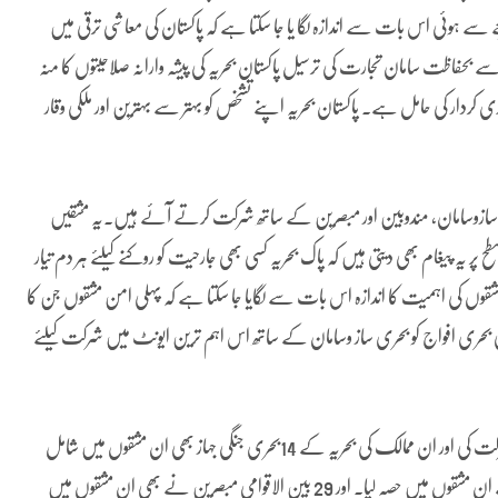
 اسی راستے کے ذریعے سے ہوئی اس بات سے اندازہ لگا یا جا سکتا ہے کہ پاکستان کی معاشی ترقی میں
 سے بحفاظت سامان تجارت کی ترسیل پاکستان بحریہ کی پیشہ وارانہ صلاحیتوں کا منہ
 کردار کی حامل ہے۔ پاکستان بحریہ اپنے تشخص کو بہتر سے بہترین اور ملکی وقار
حری سازوسامان، مندوبین اور مبصرین کے ساتھ شرکت کرتے آئے ہیں۔یہ مشقیں
ح پر یہ پیغام بھی دیتی ہیں کہ پاک بحریہ کسی بھی جارحیت کو روکنے کیلئے ہر دم تیار
قوں کی اہمیت کا اندازہ اس بات سے لگایا جا سکتا ہے کہ پہلی امن مشقوں جن کا
ا تھا، کے دوران دنیا کے 28 ممالک نے اپنی بحری افواج کو بحری ساز وسامان کے ساتھ اس اہم ترین ایونٹ میں شرکت کیلئے
ان مشقوں میں چین، برطانیہ، اٹلی، فرانس، ملائیشیااو ر بنگلہ دیش نے شرکت کی اور ان ممالک کی بحریہ کے 14بحری جنگی جہاز بھی ان مشقوں میں شامل
تھے۔ اس کے ساتھ ساتھ ترکی امریکہ اور بنگلہ دیش کی سپیشل فورسز نے ان مشقوں میں حصہ لیا۔ اور 29 بین الاقوامی مبصرین نے بھی ان مشقوں میں